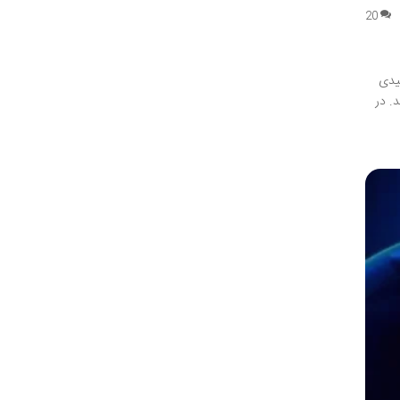
20
یدی
. در