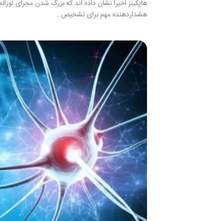
هاپکینز اخیراً نشان داده اند که بزرگ شدن مجرای لوزا
هشداردهنده مهم برای تشخیص…