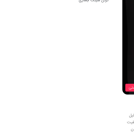
کردن سینک آبشاری
تی
یل
قیت
ن