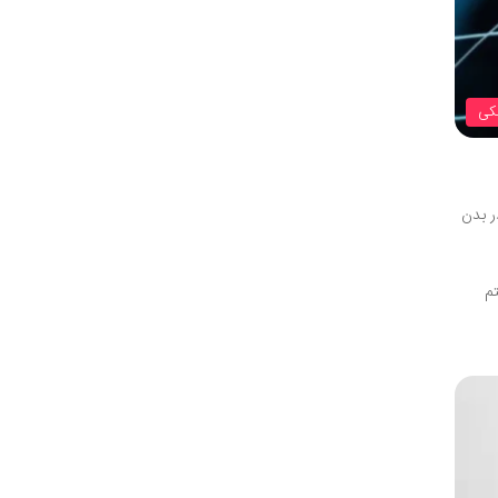
کی
ر بدن
تم