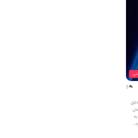
تی
5
دلیل
مان
به
ود…