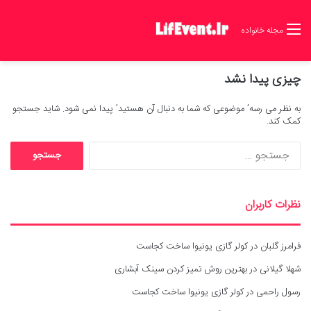
مجله خانواده
چیزی پیدا نشد
به نظر می رسه’ موضوعی که شما به دنبال آن هستید’ پیدا نمی شود. شاید جستجو
کمک کند.
ج
س
ت
ج
نظرات کاربران
و
ب
ر
فرامرز گلبان
در
کولر گازی یونیوا ساخت کجاست
ا
ی
شهلا گیلانی
در
بهترین روش تمیز کردن سینک آبشاری
:
رسول راحمی
در
کولر گازی یونیوا ساخت کجاست