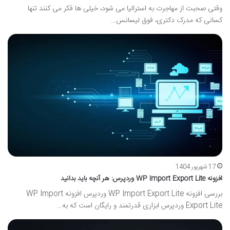
وقتی صحبت از مهاجرت به استرالیا می شود، خیلی ها فکر می کنند تنها
کسانی که مدرک دکتری، فوق لیسانس…
17 شهریور 1404
افزونه WP Import Export Lite وردپرس: هر آنچه باید بدانید
بررسی افزونه WP Import Export Lite وردپرس افزونه WP Import
Export Lite وردپرس ابزاری قدرتمند و رایگان است که به…