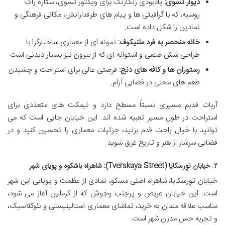
دیوار تسوی:
یادبودی رنگارنگ برای ویکتور تسوی، ستاره راک
روسیه، که با گرافیتی ها و پیام های طرفدارانش، مکانی فرهنگی و
نمادین را شکل داده است.
خانه منحصر به فرد ملنیکوف:
نمونه ای از معماری ساختارگرا با
طراحی شش ضلعی و استوانه ای که از بیرون نیز بسیار دیدنی است.
رستوران ها و کافه های دنج:
فرصتی عالی برای استراحت و چشیدن
طعم های محلی در فضایی آرام.
آربات قدیم مسیری نسبتاً مسطح دارد و نیمکت های متعددی برای
استراحت در طول مسیر تعبیه شده اند. این خیابان جایی است که می
توانید با خیال راحت قدم بزنید، جزئیات معماری را تحسین کنید و در
فضایی سرشار از هنر و تاریخ غرق شوید.
۲. خیابان توِرسکایا (Tverskaya Street): شاهراه باشکوه و پویای شهر
خیابان توِرسکایا، شاهراه اصلی مسکو، نمادی از عظمت و پویایی این شهر
است. این خیابان عریض و پرجنب وجوش که از کرملین آغاز می شود،
مناسب علاقه مندان به خرید، تماشای معماری استالینیستی و نئوکلاسیک،
و تجربه حس مدرن شهر است.