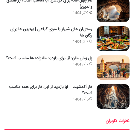
غار چهل خانه برای کودکان: آیا مناسب است؟ (راهنمای
والدین)
9 آذر 1404
رستوران های شیراز با منوی گیاهی | بهترین ها برای
وگان ها
7 آذر 1404
پل زمان خان: آیا برای بازدید خانواده ها مناسب است؟
7 آذر 1404
غار آکمشیت – آیا بازدید از این غار برای همه مناسب
است؟
6 آذر 1404
نظرات کاربران