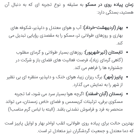
زمان پیاده روی در مسکو
به سلیقه و نوع تجربه ای که به دنبال آن
هستید، بستگی دارد:
بهار (اردیبهشت-خرداد):
آب و هوای معتدل و دلپذیر، شکوفه های
بهاری و روزهای طولانی تر، مسکو را به مقصدی رؤیایی تبدیل می
کند.
تابستان (تیر-شهریور):
روزهای بسیار طولانی و گرمای مطلوب
(گاهی گرمای زیاد)، فرصت فعالیت های فضای باز و شرکت در
جشنواره ها را فراهم می کند.
پاییز (مهر):
برگ ریزان زیبا، هوای خنک و دلپذیر، منظره ای بی نظیر
از شهر را به نمایش می گذارد.
زمستان (آبان-اسفند):
اگرچه هوا بسیار سرد می شود، اما تجربه
مسکوی برفی، تزئینات کریسمس و فضای خاص زمستان، می تواند
منحصر به فرد و فراموش نشدنی باشد. (البته با لباس گرم مناسب!)
بهترین حالت برای پیاده روی طولانی، اغلب اواخر بهار و اوایل پاییز است
که دما معتدل و جمعیت گردشگران نیز متعادل تر است.