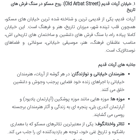
۱. خیابان آربات قدیم (Old Arbat Street): روح مسکو در سنگ فرش های
تاریخ
آربات قدیم، یکی از قدیمی ترین و شناخته شده ترین خیابان های مسکو،
همچون قلب تپنده شهر، میزبان تاریخ، هنر و فرهنگ است. این خیابان
کاملا پیاده راه، با سنگ فرش های دلنشین و ساختمان های تاریخی اش،
مناسب عاشقان فرهنگ، هنر، موسیقی خیابانی، سوغاتی و فضاهای
نوستالژیک است.
جاذبه های آربات قدیم
هنرمندان خیابانی و نوازندگان:
در هر گوشه از آربات، هنرمندان
خیابانی با اجراهای زنده خود فضایی پرجنب وجوش و دلنشین
خلق می کنند.
موزه ها:
موزه هایی مانند موزه پوشکین (آپارتمان یادبود) و
آپارتمان آندری بلی، پنجره ای به زندگی و آثار هنرمندان برجسته
روسی می گشایند.
تئاتر واختانگوف:
یکی از معتبرترین تئاترهای مسکو که با معماری
باشکوه و تاریخ غنی خود، توجه هر بازدیدکننده ای را جلب می کند.