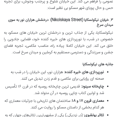
عمومی را فراهم می کند. این خیابان شلوغ و پرجنب وجوش، برای تجربه
حس و حال پویای شهر مسکو بی نظیر است.
۳. خیابان نیکولسکایا (Nikolskaya Street): درخشش هزاران نور به سوی
میدان سرخ
نیکولسکایا، یکی از جذاب ترین و درخشان ترین خیابان های مسکو، به
خصوص در شب، با نورپردازی های خیره کننده خود، فضایی جادویی را
خلق می کند. این خیابان کاملا پیاده راه، مناسب عکاسی، تجربه فضای
جشن و سرزندگی و دسترسی مستقیم به کرملین و میدان سرخ است.
جاذبه های نیکولسکایا
نورپردازی های خیره کننده:
هزاران نور، این خیابان را در شب به
صحنه ای رؤیایی برای عکاسی و قدم زدن تبدیل می کنند.
چاپخانه سینود:
قدیمی ترین چاپخانه روسیه که در قرن ۱۶ تأسیس
شد و اولین کتاب چاپی روسیه در آن متولد شد.
معماری قرون ۱۷ و ۱۸:
ساختمان های تاریخی با جزئیات معماری که
هر کدام بخشی از داستان مسکو را روایت می کنند.
تئاتر بولشوی:
(در نزدیکی) یکی از مشهورترین تئاترهای جهان که به