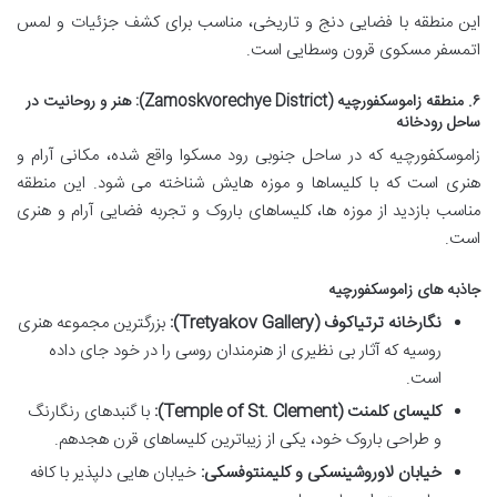
این منطقه با فضایی دنج و تاریخی، مناسب برای کشف جزئیات و لمس
اتمسفر مسکوی قرون وسطایی است.
۶. منطقه زاموسکفورچیه (Zamoskvorechye District): هنر و روحانیت در
ساحل رودخانه
زاموسکفورچیه که در ساحل جنوبی رود مسکوا واقع شده، مکانی آرام و
هنری است که با کلیساها و موزه هایش شناخته می شود. این منطقه
مناسب بازدید از موزه ها، کلیساهای باروک و تجربه فضایی آرام و هنری
است.
جاذبه های زاموسکفورچیه
نگارخانه ترتیاکوف (Tretyakov Gallery):
بزرگترین مجموعه هنری
روسیه که آثار بی نظیری از هنرمندان روسی را در خود جای داده
است.
کلیسای کلمنت (Temple of St. Clement):
با گنبدهای رنگارنگ
و طراحی باروک خود، یکی از زیباترین کلیساهای قرن هجدهم.
خیابان لاوروشینسکی و کلیمنتوفسکی:
خیابان هایی دلپذیر با کافه