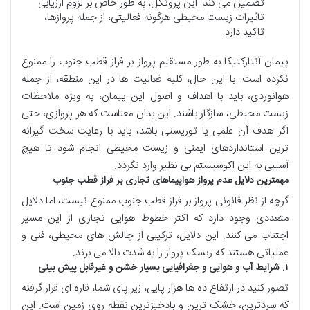
تضمین می کند. این پروتکل، به طور خاص بر لزوم ارزیابی
تاثیرات زیست محیطی هرگونه فعالیتی، از جمله پروازها،
تاکید دارد.
پیمان آنتارکتیکا به طور مستقیم پرواز بر فراز قطب جنوب را ممنوع
نکرده است. با این حال، کلیه فعالیت ها در این منطقه، از جمله
هوانوردی، باید با اهداف و اصول این پیمان، به ویژه ملاحظات
زیست محیطی، سازگار باشند. این بدان معناست که هر پروازی، حتی
اگر هدف آن علمی یا توریستی باشد، باید با رعایت سخت گیرانه
ترین استانداردهای ایمنی و زیست محیطی انجام شود تا هیچ
آسیبی به این اکوسیستم بی نظیر وارد نگردد.
مهمترین دلایل عدم پرواز هواپیماهای تجاری بر فراز قطب جنوب
گرچه از نظر قانونی پرواز بر فراز قطب جنوب ممنوع نیست، اما دلایل
متعددی وجود دارد که اکثر خطوط هوایی تجاری از این مسیر
اجتناب می کنند. این دلایل، ترکیبی از چالش های محیطی، فنی و
عملیاتی هستند که ریسک پرواز را به شدت بالا می برند.
۱. شرایط آب و هوایی و جغرافیایی بسیار خشن و غیرقابل پیش بینی
تصور کنید در ارتفاع ده ها هزار پایی، زیر پای شما، قاره ای قرار گرفته
که سردترین، خشک ترین و بادخیزترین نقطه روی زمین است. این