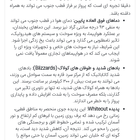
دقیقا تجربه ای است که پرواز بر فراز قطب جنوب می تواند به همراه
داشته باشد.
دماهای فوق العاده پایین:
دمای هوا در قطب جنوب می تواند
به منفی ۹۳ درجه سانتی گراد نیز برسد. این دماهای یخبندان،
بر عملکرد هواپیما، به ویژه سوخت و سیستم های هیدرولیک،
تاثیر نامطلوبی می گذارد و می تواند باعث یخ زدگی اجزا شود.
این شرایط، نیاز به سوخت های خاص و تجهیزات ویژه ای را
ایجاب می کند که در هواپیماهای تجاری معمولاً یافت نمی
شوند.
بادهای شدید و طوفان های کولاک (Blizzards):
بادهای
شدید کاتاباتیک که از مرکز سرد قاره به سمت سواحل می وزند،
می توانند به سرعت بیش از ۳۰۰ کیلومتر بر ساعت برسند. این
بادها به همراه کولاک های شدید، نه تنها بر ناوبری تاثیر می
گذارند، بلکه مصرف سوخت را به شدت افزایش داده و پایداری
پرواز را به خطر می اندازند.
پدیده Whiteout:
این پدیده جوی منحصر به مناطق قطبی،
زمانی رخ می دهد که برف روی زمین با ابرهای کم ارتفاع و نور
آسمان ترکیب شده و تمامی خطوط افق و برجستگی های
زمین را محو می کند. نتیجه آن، کاهش شدید دید است، به
گونه ای که خلبان نمی تواند زمین، آسمان یا حتی موانع را