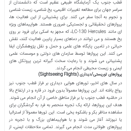
قطب جنوب یک آزمایشگاه طبیعی عظیم است که دانشمندان از
سراسر جهان برای مطالعه تغییرات اقلیمی، یخ شناسی، زیست شناسی
و نجوم به آنجا سفر می کنند. برای پشتیبانی از این فعالیت ها،
پروازهای تحقیقاتی و لجستیکی ضروری هستند. هواپیماهای ویژه
ای مانند LC-130 Hercules، که مجهز به اسکی برای فرود بر روی
یخ هستند و می توانند در دماهای بسیار پایین فعالیت کنند، نقش
حیاتی در تامین پایگاه های علمی و حمل و نقل پژوهشگران ایفا
می کنند. این پروازها توسط سازمان های دولتی و موسسات علمی
پشتیبانی می شوند و با رعایت سخت گیرانه ترین پروتکل های
ایمنی و زیست محیطی انجام می گردند.
پروازهای توریستی/دیداری (Sightseeing Flights)
در سال های اخیر، تورهای هوایی دیداری بر فراز قطب جنوب نیز
رواج یافته اند. این پروازها معمولاً بدون فرود در قاره و در ارتفاع بالا
در حاشیه قطب جنوب یا بر فراز مناطق خاصی از آن انجام می شوند.
هدف این پروازها، ارائه یک تجربه منحصر به فرد به گردشگران برای
مشاهده مناظر بکر و باشکوه یخی است. این تورها معمولاً از استرالیا
یا نیوزلند آغاز می شوند و با هواپیماهای بزرگ و با تجربه در
پروازهای طولانی مدت انجام می گیرند. تمامی ملاحظات ایمنی، از