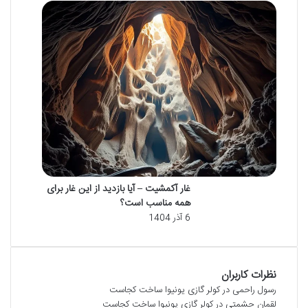
غار آکمشیت – آیا بازدید از این غار برای
همه مناسب است؟
6 آذر 1404
نظرات کاربران
رسول راحمی
در
کولر گازی یونیوا ساخت کجاست
لقمان حشمتی
در
کولر گازی یونیوا ساخت کجاست