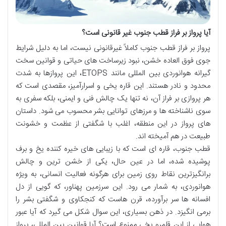
آیا پرواز بر فراز قطب جنوب غیر قانونی است؟
پرواز بر فراز قطب جنوب کاملاً غیرقانونی نیست، اما به دلیل شرایط
جوی فوق العاده خشن، نبود زیرساخت های حیاتی و قوانین سخت
گیرانه هوانوردی بین المللی مانند ETOPS، این پروازها به شدت
محدود و نادر هستند. این قاره یخی و اسرارآمیز، مقصدی است که
هر پروازی بر فراز آن، نه تنها یک چالش فنی و ایمنی، بلکه سفری به
سوی ناشناخته ها و مرزهای توانایی بشر محسوب می شود. داستان
های پرواز در این منطقه، اغلب با شگفتی از عظمت و خشونت
طبیعت در هم آمیخته اند.
قطب جنوب، قاره ای است که با زیبایی های خیره کننده یخ و برف
پوشیده شده، اما در عین حال، یکی از خشن ترین و چالش
برانگیزترین نقاط روی زمین برای هرگونه فعالیت انسانی، به ویژه
هوانوردی، به شمار می رود. این سرزمین پهناور، که گویی از دل
افسانه ها سر برآورده، قرن هاست که کنجکاوی و شگفتی بشر را
برمی انگیزد. در ذهن بسیاری، این سوال شکل می گیرد که آیا عبور
هوایی از این قلمرو یخی ممنوع است؟ آیا قوانین بین المللی، پرواز