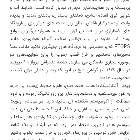
پرریسک برای هواپیماهای تجاری تبدیل کرده است. شرایط آب و
هوایی فوق العاده خشن، دماهای یخبندان، بادهای شدید و پدیده
وایت اوت، در کنار فقدان مطلق زیرساخت های هوانوردی و فرودگاه
های اضطراری در وسعت بی کران این قاره، همواره بزرگترین موانع
بوده اند. علاوه بر این، قوانین سخت گیرانه هوانوردی مانند
ETOPS که بر دسترسی به فرودگاه های جایگزین تاکید دارند، عملاً
مسیرهای مستقیم بر فراز قطب جنوب را برای هواپیماهای دو
موتوره تجاری ناممکن می سازند. حادثه دلخراش پرواز ۹۰۱ نیوزلند
در سال ۱۹۷۹ نیز گواهی تلخ بر این خطرات و دلیلی برای تشدید
محدودیت ها بود.
پیمان آنتارکتیکا، با هدف حفظ صلح، علم و محیط زیست این قاره،
به طور غیرمستقیم بر محدودیت های پروازی تاثیرگذار بوده و بر لزوم
حفاظت از اکوسیستم شکننده آن تاکید دارد. در نهایت، اولویت
اصلی همواره ایمنی مسافران و حفظ این گنجینه طبیعی بی همتا
است. با وجود پیشرفت های چشمگیر در تکنولوژی هواپیماها و
سیستم های ناوبری، انتظار نمی رود که در آینده نزدیک شاهد
افزایش قابل توجهی در پروازهای تجاری بر فراز قطب جنوب باشیم.