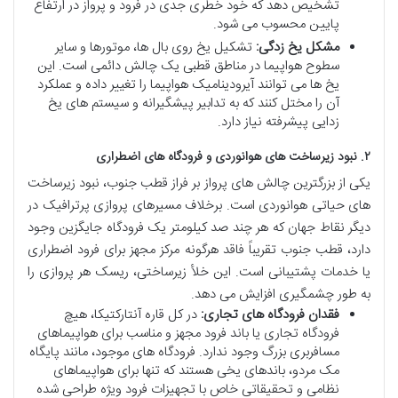
تشخیص دهد که خود خطری جدی در فرود و پرواز در ارتفاع
پایین محسوب می شود.
مشکل یخ زدگی:
تشکیل یخ روی بال ها، موتورها و سایر
سطوح هواپیما در مناطق قطبی یک چالش دائمی است. این
یخ ها می توانند آیرودینامیک هواپیما را تغییر داده و عملکرد
آن را مختل کنند که به تدابیر پیشگیرانه و سیستم های یخ
زدایی پیشرفته نیاز دارد.
۲. نبود زیرساخت های هوانوردی و فرودگاه های اضطراری
یکی از بزرگترین چالش های پرواز بر فراز قطب جنوب، نبود زیرساخت
های حیاتی هوانوردی است. برخلاف مسیرهای پروازی پرترافیک در
دیگر نقاط جهان که هر چند صد کیلومتر یک فرودگاه جایگزین وجود
دارد، قطب جنوب تقریباً فاقد هرگونه مرکز مجهز برای فرود اضطراری
یا خدمات پشتیبانی است. این خلأ زیرساختی، ریسک هر پروازی را
به طور چشمگیری افزایش می دهد.
فقدان فرودگاه های تجاری:
در کل قاره آنتارکتیکا، هیچ
فرودگاه تجاری یا باند فرود مجهز و مناسب برای هواپیماهای
مسافربری بزرگ وجود ندارد. فرودگاه های موجود، مانند پایگاه
مک مردو، باندهای یخی هستند که تنها برای هواپیماهای
نظامی و تحقیقاتی خاص با تجهیزات فرود ویژه طراحی شده