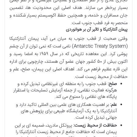
تجاری عادی را از نظر اقتصادی و عملیاتی غیرعملی، و از نظر ایمنی
بسیار پرخطر می سازند. هدف اصلی این محدودیت ها، تضمین
جان مسافران و خدمه، و همچنین حفظ اکوسیستم بسیار شکننده و
منحصر به فرد قطب جنوب است.
پیمان آنتارکتیکا و تاثیر آن بر هوانوردی
وقتی صحبت از قطب جنوب به میان می آید، پیمان آنتارکتیکا
(Antarctic Treaty System) نامی است که نمی توان از آن چشم
پوشی کرد. این معاهده تاریخی که در سال ۱۹۵۹ به امضا رسید و
اکنون بیش از ۵۰ کشور جهان عضو آن هستند، چارچوبی برای اداره
این قاره عظیم فراهم می کند. اهداف اصلی این پیمان، صلح، علم و
حفاظت از محیط زیست است.
صلح:
قطب جنوب را به منطقه ای غیرنظامی تبدیل کرده و
هرگونه فعالیت نظامی، از جمله آزمایش تسلیحات یا استقرار
پایگاه های نظامی را ممنوع می کند.
علم:
بر اهمیت همکاری های علمی بین المللی تاکید دارد و
آنتارکتیکا را به یک آزمایشگاه طبیعی برای پژوهش های
جهانی تبدیل کرده است.
حفاظت از محیط زیست:
پروتکل مادرید، ضمیمه ای بر این
پیمان است که حفاظت جامع از محیط زیست آنتارکتیکا را