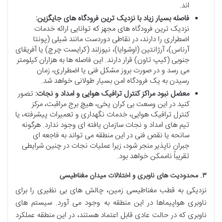
اند.
فاصله بسیار زیاد با نزدیک ترین فرودگاه های جایگزین:
نزدیک ترین فرودگاه های مجهز که توانایی ارائه خدمات
اضطراری را دارند، در نقاطی دوردست مانند شیلی (پونتا
آرناس)، آرژانتین (اوشوایا)، نیوزلند (کرایست چرچ) یا آفریقای
جنوبی (کیپ تاون) قرار دارند. این فاصله ها به هزاران کیلومتر
می رسد و در صورت بروز مشکل فنی یا اضطراری، زمان
رسیدن به یک فرودگاه امن بسیار طولانی خواهد شد.
معضل نبود مراکز کنترل ترافیک هوایی و امداد و نجات:
تصور
کنید در این وسعت بی کران یخی، هیچ برج مراقبت، مرکز
کنترل ترافیک هوایی، خدمات نگهداری و تعمیرات پیشرفته، یا
تیم های امداد و نجات سازمان یافته ای وجود ندارد. هرگونه
سانحه یا نقص فنی در این منطقه می تواند به فاجعه ای
جبران ناپذیر منجر شود، زیرا عملیات نجات در چنین شرایطی
تقریباً ناممکن خواهد بود.
۳. محدودیت های ناوبری و اختلالات میدان مغناطیسی
نزدیکی به قطب مغناطیسی زمین، چالش های بی نظیری را برای
ناوبری هواپیماها در این منطقه به وجود می آورد. سیستم های
ناوبری که در حالت عادی قابل اعتماد هستند، در این منطقه عملکرد