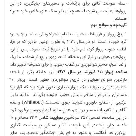
جمله سوخت کافی برای بازگشت و مسیرهای جایگزین، در این
پروازها رعایت می شود، اما همچنان با ریسک های خاص خود همراه
هستند.
تاریخچه و سوانح مهم
تاریخ پرواز بر فراز قطب جنوب، با نام ماجراجویانی مانند ریچارد برد
گره خورده است. او در سال ۱۹۲۹ به عنوان اولین فردی که بر فراز
قطب جنوب پرواز کرد، نام خود را در تاریخ ثبت نمود. پس از آن،
پروازهای هوایی بر فراز این منطقه تا حدودی رایج تر شدند، اما یک
واقعه تلخ، مسیر هوانوردی در قطب جنوب را برای همیشه تغییر داد.
سانحه پرواز ۹۰۱ نیوزلند در سال ۱۹۷۹:
این حادثه یکی از فاجعه
بارترین سوانح هوایی در تاریخ هوانوردی قطبی است. پرواز ۹۰۱
خطوط هوایی نیوزلند، یک پرواز دیداری بدون فرود بود که قرار بود
مسافران را بر فراز مناظر دیدنی قطب جنوب بگرداند. اما به دلیل
ترکیبی از خطای ناوبری، شرایط جوی نامساعد (whiteout) و عدم
آگاهی از تغییرات مسیر پروازی، هواپیما به کوه اروبوس برخورد کرد.
در این سانحه، تمامی ۲۵۷ سرنشین هواپیما شامل ۲۳۷ مسافر و ۲۰
خدمه جان باختند. این فاجعه، تاثیر عمیقی بر سیاست گذاری
ایرلاین ها گذاشت و منجر به افزایش چشمگیر محدودیت های