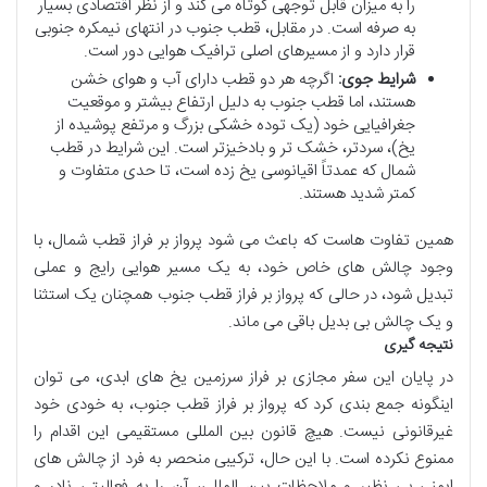
را به میزان قابل توجهی کوتاه می کند و از نظر اقتصادی بسیار
به صرفه است. در مقابل، قطب جنوب در انتهای نیمکره جنوبی
قرار دارد و از مسیرهای اصلی ترافیک هوایی دور است.
شرایط جوی:
اگرچه هر دو قطب دارای آب و هوای خشن
هستند، اما قطب جنوب به دلیل ارتفاع بیشتر و موقعیت
جغرافیایی خود (یک توده خشکی بزرگ و مرتفع پوشیده از
یخ)، سردتر، خشک تر و بادخیزتر است. این شرایط در قطب
شمال که عمدتاً اقیانوسی یخ زده است، تا حدی متفاوت و
کمتر شدید هستند.
همین تفاوت هاست که باعث می شود پرواز بر فراز قطب شمال، با
وجود چالش های خاص خود، به یک مسیر هوایی رایج و عملی
تبدیل شود، در حالی که پرواز بر فراز قطب جنوب همچنان یک استثنا
و یک چالش بی بدیل باقی می ماند.
نتیجه گیری
در پایان این سفر مجازی بر فراز سرزمین یخ های ابدی، می توان
اینگونه جمع بندی کرد که پرواز بر فراز قطب جنوب، به خودی خود
غیرقانونی نیست. هیچ قانون بین المللی مستقیمی این اقدام را
ممنوع نکرده است. با این حال، ترکیبی منحصر به فرد از چالش های
ایمنی بی نظیر و ملاحظات بین المللی، آن را به فعالیتی نادر و