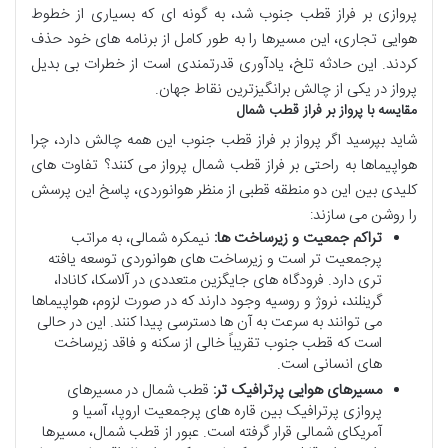
پروازی بر فراز قطب جنوب شد، به گونه ای که بسیاری از خطوط
هوایی تجاری، این مسیرها را به طور کامل از برنامه های خود حذف
کردند. این حادثه تلخ، یادآوری قدرتمندی است از خطرات بی بدیل
پرواز در یکی از چالش برانگیزترین نقاط جهان.
مقایسه با پرواز بر فراز قطب شمال
شاید بپرسید اگر پرواز بر فراز قطب جنوب این همه چالش دارد، چرا
هواپیماها به راحتی بر فراز قطب شمال پرواز می کنند؟ تفاوت های
کلیدی بین این دو منطقه قطبی از منظر هوانوردی، پاسخ این پرسش
را روشن می سازند:
تراکم جمعیت و زیرساخت ها:
نیمکره شمالی، به مراتب
پرجمعیت تر است و زیرساخت های هوانوردی توسعه یافته
تری دارد. فرودگاه های جایگزین متعددی در آلاسکا، کانادا،
گرینلند، نروژ و روسیه وجود دارند که در صورت لزوم، هواپیماها
می توانند به سرعت به آن ها دسترسی پیدا کنند. این در حالی
است که قطب جنوب تقریباً خالی از سکنه و فاقد زیرساخت
های انسانی است.
مسیرهای هوایی پرترافیک تر:
قطب شمال در مسیرهای
پروازی پرترافیک بین قاره های پرجمعیت اروپا، آسیا و
آمریکای شمالی قرار گرفته است. عبور از قطب شمال، مسیرها