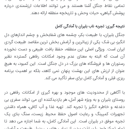
تمامی نقاط جنگل آشنا هستند و می توانند اطلاعات ارزشمندی درباره
پوشش گیاهی، حیات وحش و تاریخچه منطقه ارائه دهند.
نتیجه گیری: تجربه ناب بلیران با آمادگی کامل
جنگل بلیران، با طبیعت بکر، چشمه های شفابخش و چشم اندازهای دل
انگیز، بی شک یکی از زیباترین و آرامش بخش ترین مقاصد طبیعت گردی
ایران است. ویژگی اصلی این منطقه، حفظ بافت طبیعی و دست نخورده
آن است که البته به معنای عدم وجود امکانات رفاهی گسترده نظیر
رستوران ها و فروشگاه های بزرگ در دل جنگل است. این کمبود، به هیچ
عنوان از ارزش های این بهشت پنهان نمی کاهد، بلکه بر اهمیت برنامه
ریزی قبلی و آمادگی کامل برای سفر تأکید می کند.
با آگاهی از محدودیت های موجود و بهره گیری از امکانات رفاهی در
روستای بلیران و به ویژه شهر آمل، هر بازدیدکننده ای می تواند سفری بی
دغدغه و خاطره انگیز را تجربه کند. تهیه غذا و آب کافی، همراه داشتن
تجهیزات کمپینگ و رعایت اصول حفظ محیط زیست، سنگ بنای یک
تجربه موفق در بلیران است. این آمادگی کامل، به شما اجازه می دهد تا
تمام تمرکز خود را بر لذت بردن از زیبایی های بی بدیل طبیعت و آرامش