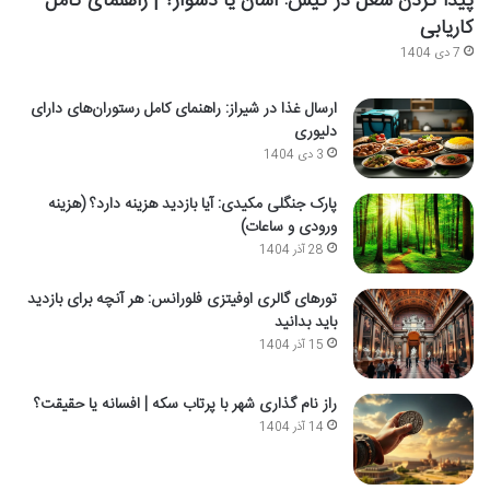
پیدا کردن شغل در کیش: آسان یا دشوار؟ | راهنمای کامل
کاریابی
7 دی 1404
ارسال غذا در شیراز: راهنمای کامل رستوران‌های دارای
دلیوری
3 دی 1404
پارک جنگلی مکیدی: آیا بازدید هزینه دارد؟ (هزینه
ورودی و ساعات)
28 آذر 1404
تورهای گالری اوفیتزی فلورانس: هر آنچه برای بازدید
باید بدانید
15 آذر 1404
راز نام گذاری شهر با پرتاب سکه | افسانه یا حقیقت؟
14 آذر 1404