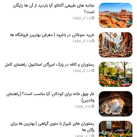
جاذبه های طبیعی آکتائو: آیا بازدید از آن ها رایگان
است؟
13 آذر 1404
خرید سوغاتی در باغرود | معرفی بهترین فروشگاه ها
13 آذر 1404
رستوران و کافه در پارک امیرگان استانبول: راهنمای کامل
13 آذر 1404
غار چهل خانه برای کودکان: آیا مناسب است؟ (راهنمای
والدین)
9 آذر 1404
رستوران های شیراز با منوی گیاهی | بهترین ها برای
وگان ها
7 آذر 1404