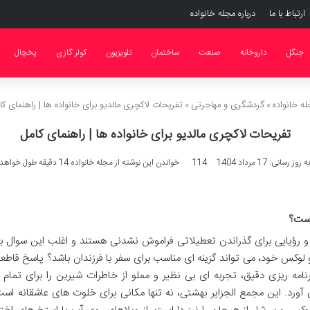
ارتباط با ما
درباره مجله خانواده
جنگل
داروخانه
صنعت
ساختمان
تلویزیون
کولر گازی
یخچال
ه خانواده
»
گردشگری و مهاجرتی
»
تفریحات لاکچری مالدیو برای خانواده ها | راهنمای کا
تفریحات لاکچری مالدیو برای خانواده ها | راهنمای کامل
ز رسانی: 17 مرداد 1404
114
خواندن این نوشته از مجله خانواده 14 دقیقه طول خواهد کشید
است؟
رؤیایی برای گذراندن تعطیلاتی فراموش نشدنی هستند و اغلب این سوال بر
 لوکس خود، می تواند گزینه ای مناسب برای سفر با فرزندان باشد؟ پاسخ قاطعا
رنامه ریزی دقیق، تجربه ای بی نظیر و مملو از خاطرات شیرین را برای تمام
می آورد. این مجمع الجزایر بهشتی، نه تنها مکانی برای خلوت های عاشقانه است