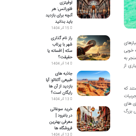
اوفیتزی
فلورانس: هر
آنچه برای بازدید
باید بدانید
15 آذر 1404
راز نام گذاری
یازهای
شهر با پرتاب
ه خوبی
سکه | افسانه یا
حقیقت؟
نجر به
14 آذر 1404
اری از
جاذبه های
طبیعی آکتائو: آیا
بازدید از آن ها
تند که
رایگان است؟
ربیات
13 آذر 1404
زی های
خرید سوغاتی
ی بزرگ
در باغرود |
معرفی بهترین
فروشگاه ها
13 آذر 1404