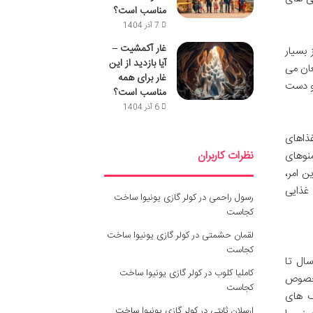
مناسب است؟
7 آذر 1404
غار آکمشیت –
یز بسیار
آیا بازدید از این
غان می
غار برای همه
 و دست
مناسب است؟
6 آذر 1404
غذاهای
نظرات کاربران
منوهای
می کنند که این امر،
 غذایی
رسول راحمی
در
کولر گازی یونیوا ساخت
کجاست
لقمان حشمتی
در
کولر گازی یونیوا ساخت
کجاست
ال تا
کاملیا کلوب
در
کولر گازی یونیوا ساخت
مخصوص
کجاست
ک های
ارسلان ثابتی
در
کولر گازی یونیوا ساخت