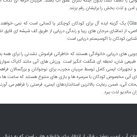
 را کشف کنند، بدون اینکه نگران عمق آب باشند. مربیان حرفه ای نکات ای
امن و لذت بخش را برایشان رقم بزنند.
«قایق سواری کف شیشه ای» (Glass-Bottom Boat) یک گزینه ایده آل برای کودکان کوچکتر یا کسانی است که نمی خ
غواصی، از تماشای مرجان های زیبا و زندگی دریایی از طریق کف شیشه ای قایق لذ
آشنایی کودکان با اکوسیستم دریایی است.
ویی های دریایی خانوادگی هستند که خاطراتی فراموش نشدنی را برای همه به 
 طبیعی شان، لحظه ای شگفت انگیز است. ورزش های آبی مانند کایاک سواری
 تجهیزات ایمنی کامل توسط مربیان مجرب، برای نوجوانان و بزرگسالان فراه
های آبی مخصوص کودکان با سرسره ها و بازی های متنوع هستند که ساعت ها 
ات آبی، ضمن رعایت بالاترین استانداردهای ایمنی، فرصتی را فراهم می آورند
ن مالدیو لذت ببرد.
ات آبی ایمن، بهشتی فراتر از انتظار برای خانواده هایی است که به دنبال