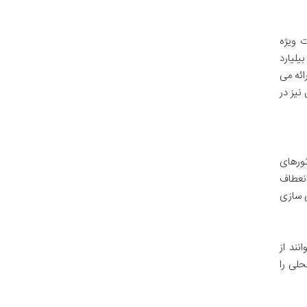
اها که به صورت ویژه
یلیارد
ائه می
نیز در
تورهای
انعطاف
ی سازی
نند از
حلی را