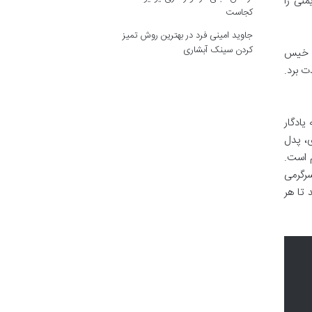
منی را
کجاست
جاوید امینی فرد
در
بهترین روش تمیز
کردن سینک آبشاری
واهند خیس
ت برد.
یادگار
، پدل
م است.
سرگرمی
 تا هر