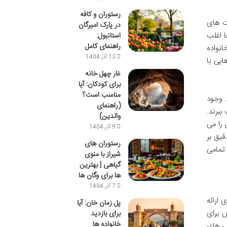
رستوران و کافه
رت های
در پارک امیرگان
ا اغلب
استانبول:
راهنمای کامل
نواده
13 آذر 1404
ایی با
غار چهل خانه
برای کودکان: آیا
مناسب است؟
 وجود
(راهنمای
ببرند.
والدین)
کان را می
9 آذر 1404
قیق بر
رستوران های
 تمامی
شیراز با منوی
گیاهی | بهترین
ها برای وگان ها
7 آذر 1404
 ارائه
پل زمان خان: آیا
 برای
برای بازدید
خانواده ها
ی های