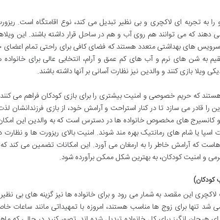
و را به تجربه ای لاکچری و بی نظیر تبدیل می کند، نوع اقامتگاه است. ریزو
می دهند که می توانند هم روی آب و هم در ساحل قرار داشته باشند. این ویلاه
رویس های بهداشتی متعدد هستند که فضای کافی برای راحتی تمام اعضای خا
یم به شن های نرم و آب های کم عمق و آرام، انتخابی عالی برای خانواده ه
ی ویلا بازی کنند و والدین نیز نظارت آسانی بر آنها داشته باشند.
ستند که حریم خصوصی و امنیت بیشتری را برای بازی کودکان فراهم می کنند.
را قادر می سازد تا در کنار استراحت و آرامش خود، از بازی فرزندانشان لذت 
وه بر این، خدمات پرستار کودک (Babysitting) و کانسیرج های مخصوص خانواده ها در دسترس است که به والدین این ام
اسپا یا شام های رمانتیک بهره مند شوند. امنیت بالای ریزورت ها و نظارت د
ه هاست که آرامش خاطر را به ارمغان می آورد. این امکانات تضمین می کند که
گرمی و امنیت کودکان، به بهترین شکل ممکن برآورده شود.
 کودکان)
اکچری این مقصد به شمار می رود و برای خانواده ها نیز گزینه های بی نظیری
 شد تنها برای زوج ها مناسب هستند، امروزه با تمهیداتی مانند ساعات خاص
 هیجان انگیز برای کل خانواده تبدیل شده اند. تصور کنید در حالی که ماه