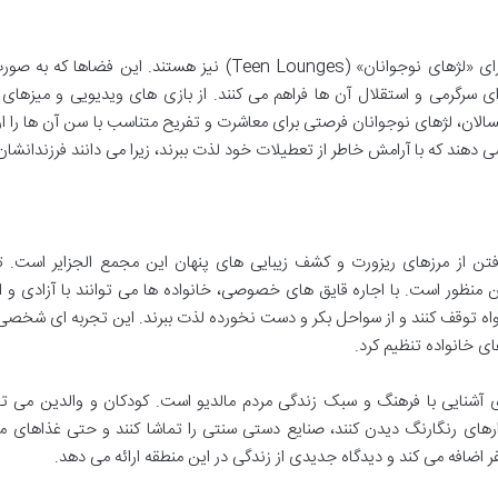
علاوه بر باشگاه های کودکان، برخی از ریزورت ها دارای «لژهای نوجوانان» (Teen Lounges) نیز هستند. این فض
ی سرگرمی و استقلال آن ها فراهم می کنند. از بازی های ویدیویی و میزهای ب
لان، لژهای نوجوانان فرصتی برای معاشرت و تفریح متناسب با سن آن ها را ار
ی دهند که با آرامش خاطر از تعطیلات خود لذت ببرند، زیرا می دانند فرزندانشان 
ر رفتن از مرزهای ریزورت و کشف زیبایی های پنهان این مجمع الجزایر است. 
ن منظور است. با اجاره قایق های خصوصی، خانواده ها می توانند با آزادی و 
خواه توقف کنند و از سواحل بکر و دست نخورده لذت ببرند. این تجربه ای شخص
ی خانواده تنظیم کرد.
ی آشنایی با فرهنگ و سبک زندگی مردم مالدیو است. کودکان و والدین می توا
ارهای رنگارنگ دیدن کنند، صنایع دستی سنتی را تماشا کنند و حتی غذاهای م
 اضافه می کند و دیدگاه جدیدی از زندگی در این منطقه ارائه می دهد.