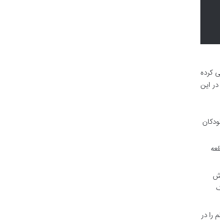
ی کرده
. در این
ودکان
لعه
وش
ک
 را در