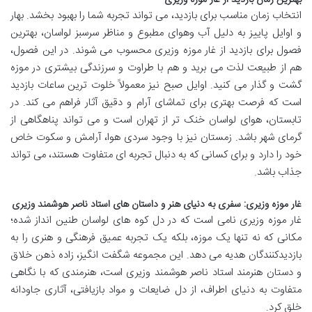
بهترین زمان بازدید از غار موزه وزیری
انتخاب زمان مناسب برای بازدید، می تواند تجربه شما را بهبود بخشد. بهار
و اوایل پاییز به دلیل آب وهوای مطبوع و مناظر سرسبز لواسان، بهترین
فصول برای بازدید از غار موزه وزیری محسوب می شوند. در این فصول،
هم از طبیعت لذت می برید و هم با طراوت و سرزندگی بیشتری در موزه
گشت و گذار می کنید. اوایل صبح نیز معمولاً خلوت ترین ساعات بازدید
است که فرصت بهتری برای تماشای آرام و دقیق آثار فراهم می کند. در
تابستان، هوای لواسان خنک تر از تهران است و می تواند پناهگاهی از
گرمای شهر باشد. زمستان نیز با وجود سردی هوا، آرامش و سکوت خاص
خود را دارد و برای کسانی که به دنبال تجربه ای متفاوت هستند، می تواند
جذاب باشد.
غار موزه وزیری: سفری به دنیای هنر و داستان های استاد ناصر هوشمند وزیری
غار موزه وزیری نامی است که در دل کوه های لواسان طنین انداز شده؛
مکانی که نه تنها یک موزه، بلکه یک تجربه عمیق فرهنگی و هنری را به
بازدیدکنندگان هدیه می دهد. این مجموعه شگفت انگیز، زاده ذهن خلاق
و دستان هنرمند استاد ناصر هوشمند وزیری است، هنرمندی که با نگاهی
متفاوت به دنیای اطراف، از دل ضایعات و مواد بازیافتی، آثاری جاودانه
خلق کرد.