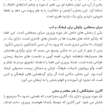
رفتن از آن، می توان منظره ای بی نظیر از موزه و چشم اندازهای اطراف را
تماشا کرد. این بخش، آرامش و خلاقیت را به هم پیوند می دهد و نقطه
شروعی دلپذیر برای یک بازدید هنری است.
سرای بسطامی: پاتوقی برای فرهنگ و ادب
یکی از بخش های خاص غار موزه وزیری، سرای بسطامی است. این فضا
که یادآور خانه های هابیت ها در داستان های فانتزی است، دارای یک در
کوچک ۹۰ سانتی متری است که ورود به آن حس کنجکاوی را برمی انگیزد.
پس از عبور از این در، به سالنی وسیع می رسید که برای برگزاری همایش
ها، سمینارها، شاهنامه خوانی، قصه گویی و نشست های محیط زیستی
طراحی شده است. استاد وزیری این فضا را با هدف تشویق مردم به تفکر و
گفت وگو پیرامون ادبیات، فرهنگ ایرانی و مسائل زیست محیطی ایجاد
کرده بود. این بخش مکانی ایده آل برای گردهمایی های فرهنگی و ادبی
است که تجربه ای آموزنده و الهام بخش را به ارمغان می آورد.
گالری: نمایشگاهی از هنر معاصر و سنتی
غار موزه وزیری دارای یک گالری مجزا است که فضایی حدود ۴۰ مترمربع را
شامل می شود. این گالری که توسط رکسانا هوشمند وزیری، دختر استاد،