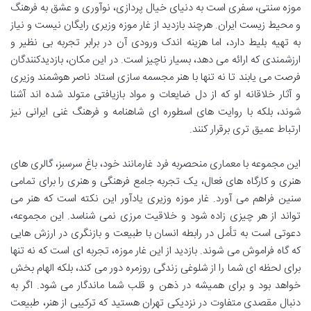
موزه سنتی، سفری است به دنیای خیال پردازی، نوآوری و عشق به فرهنگ
و محیط زیست ایران. هرچند بازدید از غار موزه وزیری رایگان نیست و نیاز
به تهیه بلیط دارد، اما هزینه اندک ورودی آن در برابر تجربه بی نظیر و
ارزشمندی که ارائه می دهد، بسیار ناچیز است. در این مکان، بازدیدکنندگان
فرصت می یابند تا نه تنها با هنر مجسمه سازی استاد ناصر هوشمند وزیری
و آثار خلاقانه او که از دل ضایعات و مواد بازیافتی متولد شده اند آشنا
شوند، بلکه با روایت های اسطوره ای شاهنامه و فرهنگ غنی ایرانی نیز
ارتباط عمیق تری برقرار کنند.
این مجموعه با معماری منحصربه فرد غارمانند خود، باغ سرسبز، گالری های
هنری و کارگاه های فعال، یک تجربه جامع فرهنگی و هنری را برای تمامی
سنین فراهم می آورد. غار موزه وزیری یادآور این نکته است که هنر می
تواند از هر چیزی زاده شود و خلاقیت مرزی نمی شناسد. این مجموعه،
دعوتی است به تأمل در رابطه انسان با طبیعت و بازنگری در ارزش هایی
که گاه فراموش می شوند. بازدید از این غار موزه، تجربه ای است که نه تنها
برای لحظه ای شما را از شلوغی زندگی روزمره دور می کند، بلکه الهام بخش
خواهد بود و برای همیشه در ذهن و قلب شما ماندگار می شود. اگر به
دنبال مقصدی متفاوت در نزدیکی تهران هستید که ترکیبی از هنر، طبیعت