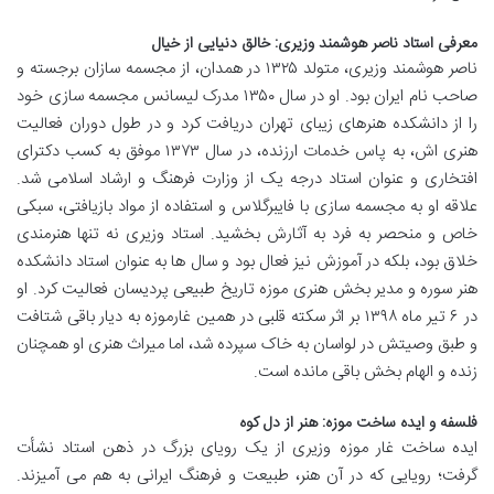
معرفی استاد ناصر هوشمند وزیری: خالق دنیایی از خیال
ناصر هوشمند وزیری، متولد ۱۳۲۵ در همدان، از مجسمه سازان برجسته و
صاحب نام ایران بود. او در سال ۱۳۵۰ مدرک لیسانس مجسمه سازی خود
را از دانشکده هنرهای زیبای تهران دریافت کرد و در طول دوران فعالیت
هنری اش، به پاس خدمات ارزنده، در سال ۱۳۷۳ موفق به کسب دکترای
افتخاری و عنوان استاد درجه یک از وزارت فرهنگ و ارشاد اسلامی شد.
علاقه او به مجسمه سازی با فایبرگلاس و استفاده از مواد بازیافتی، سبکی
خاص و منحصر به فرد به آثارش بخشید. استاد وزیری نه تنها هنرمندی
خلاق بود، بلکه در آموزش نیز فعال بود و سال ها به عنوان استاد دانشکده
هنر سوره و مدیر بخش هنری موزه تاریخ طبیعی پردیسان فعالیت کرد. او
در ۶ تیر ماه ۱۳۹۸ بر اثر سکته قلبی در همین غارموزه به دیار باقی شتافت
و طبق وصیتش در لواسان به خاک سپرده شد، اما میراث هنری او همچنان
زنده و الهام بخش باقی مانده است.
فلسفه و ایده ساخت موزه: هنر از دل کوه
ایده ساخت غار موزه وزیری از یک رویای بزرگ در ذهن استاد نشأت
گرفت؛ رویایی که در آن هنر، طبیعت و فرهنگ ایرانی به هم می آمیزند.