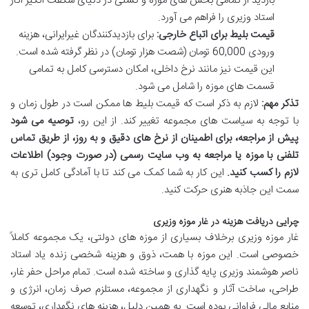
بازدید از تمامی بخش های موزه و گشتی در دنیای شگفت انگیز آثار
استاد وزیری را فراهم می آورد.
قیمت بلیط برای اتباع خارجی:
برای بازدیدکنندگان غیرایرانی، هزینه
ورودی 60,000 تومان (شصت هزار تومان) در نظر گرفته شده است.
این قیمت نیز مانند نرخ داخلی، امکان دسترسی کامل به تمامی
قسمت های موزه را شامل می شود.
تذکر مهم:
لازم به ذکر است که قیمت بلیط ها ممکن است در طول زمان و
با توجه به سیاست های مجموعه تغییر کند. از این رو،
توصیه می شود
پیش از مراجعه، برای اطمینان از نرخ های دقیق و به روز، از طریق تماس
تلفنی با موزه یا مراجعه به وب سایت رسمی (در صورت وجود) اطلاعات
لازم را کسب کنید.
این کار به شما کمک می کند تا با آمادگی کامل تری به
سمت این جاذبه هنری حرکت کنید.
چرایی دریافت هزینه در غار موزه وزیری
غار موزه وزیری برخلاف بسیاری از موزه های دولتی، یک مجموعه کاملاً
خصوصی است. این موزه با همت، ذوق و هزینه شخصی زنده یاد استاد
ناصر هوشمند وزیری پایه گذاری و ساخته شده است. تمام مراحل حفر غار،
طراحی، ساخت آثار و نگهداری از مجموعه، مستلزم صرف زمان، انرژی و
منابع مالی فراوانی بوده است. به همین دلیل، هزینه های نگهداری، توسعه