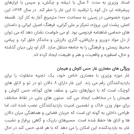
استاد وزیری به مدت ۶ سال با تیشه و چکش، و سپس با ابزارهای
پیشرفته تر، دل کوه را تراشید تا این غار را حفر کند. در سال ۱۳۸۴، این
موزه خصوصی در زمینی به مساحت ۱۰۰۰ مترمربع آغاز به کار کرد. فلسفه
اصلی پشت این پروژه، تمرکز بر ملی گرایی، فرهنگ اصیل ایرانی و داستان
های حماسی شاهنامه فردوسی بود. او می خواست نشان دهد که می توان
از دل مواد دورریز و بازیافتی، آثاری باارزش و ماندگار خلق کرد و پیامی
محیط زیستی و فرهنگی را به جامعه منتقل سازد. آثار او، پلی میان گذشته
و حال، اسطوره و واقعیت، و هنر و طبیعت ایجاد کرده اند.
ویژگی های معماری غار: حس کاوش و هیجان
غار موزه وزیری با معماری خاص خود، یک تجربه متفاوت را برای
بازدیدکنندگان رقم می زند. این غار دارای ۸ دالان تو در تو و اتاق های
کوچک است که با دیوارهای بتنی و سقف های کوتاه، حس کاوش و
هیجان را در مخاطب ایجاد می کند. ستون های بتنی در نقاط مختلف
برای مهار وزن خاک و تضمین امنیت بازدیدکنندگان نصب شده اند، اما
طراحی داخلی به گونه ای است که جریان فضایی و هماهنگی میان دالان
ها و اتاق ها حفظ شده است. مسیرهای باریک و گاهی پرفراز و نشیب
غار، به بازدیدکننده این امکان را می دهد که با هر قدم، حس کند در حال