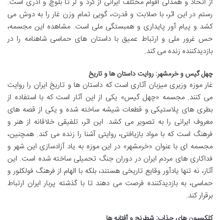
از اتحاد و همدلی اقوام مختلف ایرانی از کرد و لر تا بلوچ و آذری است.
رستم در این اثر، با صلابت و قدرت، گویی تمام وزن غار را به دوش می
کشد و پیام آور پایداری و همبستگی ملی است. مشاهده این مجسمه،
حس غرور ملی و ارتباط عمیق با داستان های حماسی شاهنامه را در
بازدیدکننده زنده می کند.
چهل گیس و خرمشهر: روایت داستان ها و تاریخ
غار موزه وزیری میزبان آثاری است که داستان ها و تاریخ ایران را روایت
می کنند. مجسمه «چهل گیس» یکی از این آثار است که با استفاده از
بطری های پلاستیکی و قطعات شیشه ساخته شده و یکی از قصه های
معروف ایرانی را به تصویر می کشد. این اثر، تلفیقی خلاقانه از هنر و
فرهنگ است که با مواد بازیافتی، روایتی آشنا را زنده می کند. همچنین،
مجسمه ای با عنوان «خرمشهر» در این موزه به یاد آزادسازی این شهر و
فداکاری های مردم ایران در دوران جنگ تحمیلی ساخته شده است. این
آثار، نه تنها یادآور وقایع تاریخی هستند، بلکه با الهام از فرهنگ فولکلور و
حماسی، به بازدیدکننده فرصت می دهند تا با گذشته پربار ایران ارتباط
برقرار کند.
کلکسیون های جذاب: شطرنج و آفتابه ها