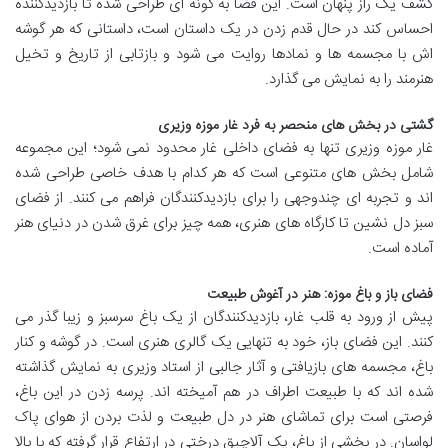
کشف یک راز پنهان است. این فضا به گونه ای طراحی شده تا بازدیدکننده
احساس کند در حال قدم زدن در یک داستان است، داستانی که هر گوشه
اش با مجسمه ها و نمادها روایت می شود و بازتابی از تاریخ و تخیل
هنرمند را به نمایش می گذارد.
گشتی در بخش های منحصر به فرد غار موزه وزیری
غار موزه وزیری تنها به فضای داخلی غار محدود نمی شود؛ این مجموعه
شامل بخش های متنوعی است که هر کدام با هدف خاصی طراحی شده
اند و تجربه ای چندوجهی را برای بازدیدکنندگان فراهم می کنند. از فضای
سبز دل نشین تا کارگاه های هنری، همه چیز برای غرق شدن در دنیای هنر
آماده است.
فضای باز و باغ موزه: هنر در آغوش طبیعت
پیش از ورود به قلب غار، بازدیدکنندگان از یک باغ سرسبز و زیبا گذر می
کنند. این فضای باز، خود به تنهایی یک گالری هنری است. در گوشه و کنار
باغ، مجسمه های بازیافتی و آثار جالبی از استاد وزیری به نمایش گذاشته
شده اند که با طبیعت اطراف در هم آمیخته اند. پرسه زدن در این باغ،
فرصتی است برای تماشای هنر در دل طبیعت و لذت بردن از هوای پاک
لواسان. در بخشی از باغ، یک آلاچیق درختی در ارتفاع قرار گرفته که با بالا