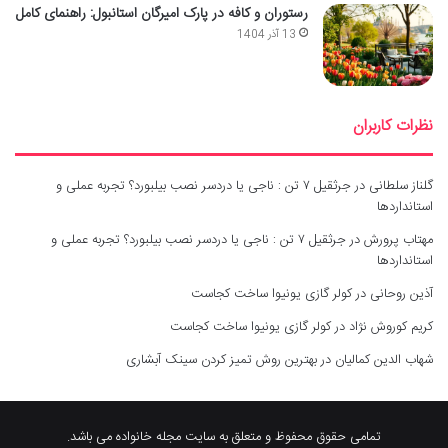
رستوران و کافه در پارک امیرگان استانبول: راهنمای کامل
13 آذر 1404
نظرات کاربران
گلناز سلطانی
در
جرثقیل ۷ تن : ناجی یا دردسر نصب بیلبورد؟ تجربه عملی و
استانداردها
مهتاب پرورش
در
جرثقیل ۷ تن : ناجی یا دردسر نصب بیلبورد؟ تجربه عملی و
استانداردها
آذین روحانی
در
کولر گازی یونیوا ساخت کجاست
کریم کوروش نژاد
در
کولر گازی یونیوا ساخت کجاست
شهاب الدین کمالیان
در
بهترین روش تمیز کردن سینک آبشاری
تمامی حقوق محفوظ و متعلق به سایت مجله خانواده می باشد.