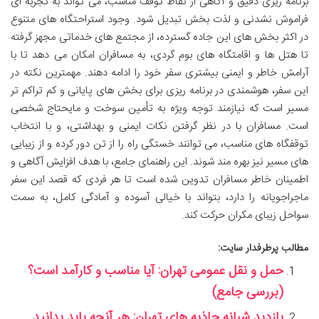
برنامه ریزی دقیق و آگاهی از نقاط توقف مناسب، می تواند به تجربه ای
فراموش نشدنی و لذت بخش تبدیل شود. وجود استراحتگاه های متنوع
در اکثر بخش های این جاده گسترده، از مجتمع های خدماتی مجهز گرفته
تا هتل ها و اقامتگاه های بوم گردی، به مسافران امکان می دهد تا با
آرامش خاطر و ایمنی بیشتری سفر خود را ادامه دهند. مهمترین نکته در
این سفر، هوشمندی در برنامه ریزی برای بخش های پایانی و کم تراکم تر
مسیر است که نیازمند توجه ویژه به تأمین سوخت و مایحتاج شخصی
است. مسافران با در نظر گرفتن نکات ایمنی و بهداشتی، و با انتخاب
توقفگاه های مناسب، می توانند خستگی راه را از تن دور کرده و از زیبایی
های مسیر نیز بهره مند شوند. این راهنمای جامع، با هدف افزایش آگاهی و
اطمینان خاطر مسافران تدوین شده است تا هر فردی که قصد این سفر
ماجراجویانه را دارد، بتواند با خیالی آسوده و آمادگی کامل، به سمت
سواحل زیبای مکران حرکت کند.
مطالب پرطرفدار سایت:
حمل و نقل عمومی تهران: آیا مناسب و کارآمد است؟
(بررسی جامع)
بازدید شبانه جاذبه های تهران: هر آنچه باید بدانید