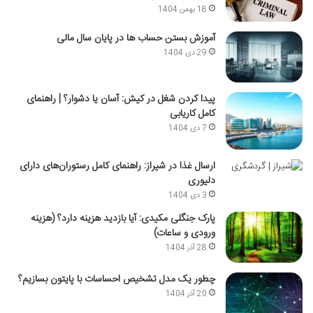
18 بهمن 1404
آموزش بستن حساب ها در پایان سال مالی
29 دی 1404
پیدا کردن شغل در کیش: آسان یا دشوار؟ | راهنمای
کامل کاریابی
7 دی 1404
ارسال غذا در شیراز: راهنمای کامل رستوران‌های دارای
دلیوری
3 دی 1404
پارک جنگلی مکیدی: آیا بازدید هزینه دارد؟ (هزینه
ورودی و ساعات)
28 آذر 1404
چطور یک مدل تشخیص احساسات با پایتون بسازیم؟
20 آذر 1404