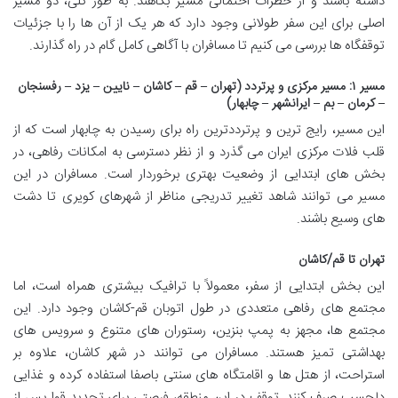
داشته باشند و از خطرات احتمالی مسیر بکاهند. به طور کلی، دو مسیر
اصلی برای این سفر طولانی وجود دارد که هر یک از آن ها را با جزئیات
توقفگاه ها بررسی می کنیم تا مسافران با آگاهی کامل گام در راه گذارند.
مسیر ۱: مسیر مرکزی و پرتردد (تهران – قم – کاشان – نایین – یزد – رفسنجان
– کرمان – بم – ایرانشهر – چابهار)
این مسیر، رایج ترین و پرترددترین راه برای رسیدن به چابهار است که از
قلب فلات مرکزی ایران می گذرد و از نظر دسترسی به امکانات رفاهی، در
بخش های ابتدایی از وضعیت بهتری برخوردار است. مسافران در این
مسیر می توانند شاهد تغییر تدریجی مناظر از شهرهای کویری تا دشت
های وسیع باشند.
تهران تا قم/کاشان
این بخش ابتدایی از سفر، معمولاً با ترافیک بیشتری همراه است، اما
مجتمع های رفاهی متعددی در طول اتوبان قم-کاشان وجود دارد. این
مجتمع ها، مجهز به پمپ بنزین، رستوران های متنوع و سرویس های
بهداشتی تمیز هستند. مسافران می توانند در شهر کاشان، علاوه بر
استراحت، از هتل ها و اقامتگاه های سنتی باصفا استفاده کرده و غذایی
دلچسب صرف کنند. توقف در این منطقه، فرصتی برای تجدید قوا پس از