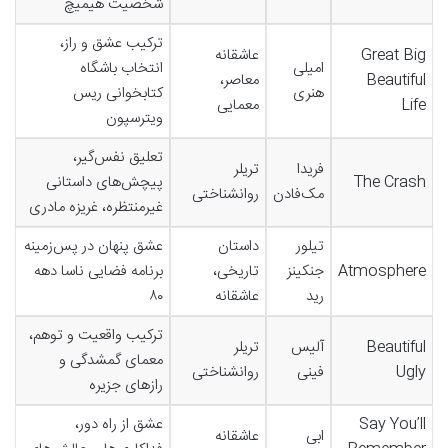
شخصیت هیمیچ
ترکیب عشق و راز،
Great Big
عاشقانه
امیلی
انتخاب باشگاه
Beautiful
معاصر،
هنری
کتابخوانی ریس
Life
معمایی
ویترسپون
تعلیق نفس‌گیر،
فریدا
تریلر
The Crash
پیچش‌های داستانی
مک‌فادن
روانشناختی
غیرمنتظره، غریزه مادری
تیلور
داستان
عشق پنهان در پس‌زمینه
Atmosphere
جنکینز
تاریخی،
برنامه فضایی ناسا دهه
رید
عاشقانه
۸۰
ترکیب واقعیت و توهم،
Beautiful
آلیس
تریلر
معمای گمشدگی و
Ugly
فینی
روانشناختی
رازهای جزیره
Say You’ll
عشق از راه دور،
ابی
عاشقانه