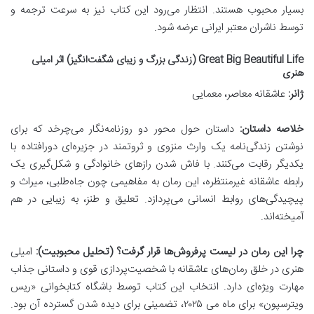
بسیار محبوب هستند. انتظار می‌رود این کتاب نیز به سرعت ترجمه و
توسط ناشران معتبر ایرانی عرضه شود.
Great Big Beautiful Life (زندگی بزرگ و زیبای شگفت‌انگیز) اثر امیلی
هنری
ژانر:
عاشقانه معاصر، معمایی
خلاصه داستان:
داستان حول محور دو روزنامه‌نگار می‌چرخد که برای
نوشتن زندگی‌نامه یک وارث منزوی و ثروتمند در جزیره‌ای دورافتاده با
یکدیگر رقابت می‌کنند. با فاش شدن رازهای خانوادگی و شکل‌گیری یک
رابطه عاشقانه غیرمنتظره، این رمان به مفاهیمی چون جاه‌طلبی، میراث و
پیچیدگی‌های روابط انسانی می‌پردازد. تعلیق و طنز، به زیبایی در هم
آمیخته‌اند.
چرا این رمان در لیست پرفروش‌ها قرار گرفت؟ (تحلیل محبوبیت):
امیلی
هنری در خلق رمان‌های عاشقانه با شخصیت‌پردازی قوی و داستانی جذاب
مهارت ویژه‌ای دارد. انتخاب این کتاب توسط باشگاه کتابخوانی «ریس
ویترسپون» برای ماه می ۲۰۲۵، تضمینی برای دیده شدن گسترده آن بود.