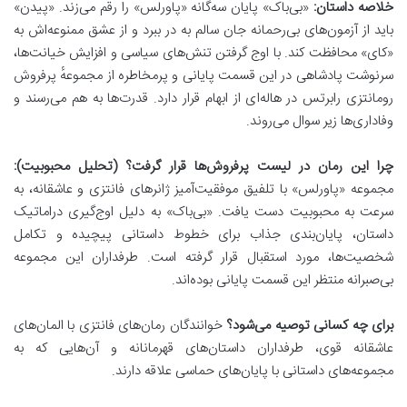
خلاصه داستان:
«بی‌باک» پایان سه‌گانه «پاورلس» را رقم می‌زند. «پیدن»
باید از آزمون‌های بی‌رحمانه جان سالم به در ببرد و از عشق ممنوعه‌اش به
«کای» محافظت کند. با اوج گرفتن تنش‌های سیاسی و افزایش خیانت‌ها،
سرنوشت پادشاهی در این قسمت پایانی و پرمخاطره از مجموعهٔ پرفروش
رومانتزی رابرتس در هاله‌ای از ابهام قرار دارد. قدرت‌ها به هم می‌رسند و
وفاداری‌ها زیر سوال می‌روند.
چرا این رمان در لیست پرفروش‌ها قرار گرفت؟ (تحلیل محبوبیت):
مجموعه «پاورلس» با تلفیق موفقیت‌آمیز ژانرهای فانتزی و عاشقانه، به
سرعت به محبوبیت دست یافت. «بی‌باک» به دلیل اوج‌گیری دراماتیک
داستان، پایان‌بندی جذاب برای خطوط داستانی پیچیده و تکامل
شخصیت‌ها، مورد استقبال قرار گرفته است. طرفداران این مجموعه
بی‌صبرانه منتظر این قسمت پایانی بوده‌اند.
برای چه کسانی توصیه می‌شود؟
خوانندگان رمان‌های فانتزی با المان‌های
عاشقانه قوی، طرفداران داستان‌های قهرمانانه و آن‌هایی که به
مجموعه‌های داستانی با پایان‌های حماسی علاقه دارند.