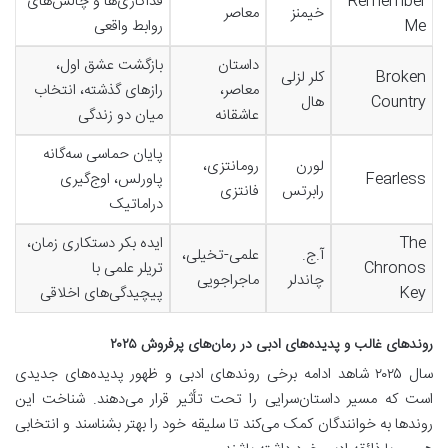
Remember
فداکاری‌ها و چالش‌های
خیمنز
معاصر
Me
روابط واقعی
داستان
بازگشت عشق اول،
Broken
کلر لزلی
معاصر،
رازهای گذشته، انتخاب
Country
هال
عاشقانه
میان دو زندگی
پایان حماسی سه‌گانه
لورن
رومانتزی،
Fearless
پاورلس، اوج‌گیری
رابرتس
فانتزی
دراماتیک
The
ایده بکر دستکاری زمان،
آ.ج.
علمی-تخیلی،
Chronos
تریلر علمی با
چاندلر
ماجراجویی
Key
پیچیدگی‌های اخلاقی
روندهای غالب و پدیده‌های ادبی در رمان‌های پرفروش ۲۰۲۵
سال ۲۰۲۵ شاهد ادامه برخی روندهای ادبی و ظهور پدیده‌های جدیدی
است که مسیر داستان‌سرایی را تحت تأثیر قرار می‌دهند. شناخت این
روندها به خوانندگان کمک می‌کند تا سلیقه خود را بهتر بشناسند و انتخابی