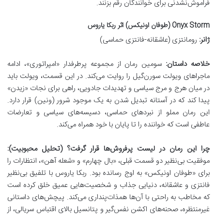
فراموش‌نشدنی برای خوانندگان رقم بزنند.
Onyx Storm (طوفان اونیکس) اثر ربکا یاروس
ژانر:
رومانتزی (عاشقانه-فانتزی حماسی)
خلاصه داستان:
سومین رمان از مجموعه پرطرفدار «امپراتوری»، ادامه
ماجراهای ویولت سورن‌گیل را روایت می‌کند. در این قسمت، ویولت باید
در میان هرج و مرج سیاسی و تهدیدات جادویی، راهی برای نجات «زیدن»
پیدا کند که در آستانه تبدیل شدن به یک موجود شرور (ونین) قرار دارد.
این رمان مملو از نبردهای حماسی، دسیسه‌های سیاسی و تعارضات
عاطفی است که خواننده را تا پایان با خود همراه می‌کند.
چرا این رمان در لیست پرفروش‌ها قرار گرفت؟ (تحلیل محبوبیت):
موفقیت بی‌نظیر دو قسمت قبلی، «بال چهارم» و «شعله آهن»، انتظارات را
برای «طوفان اونیکس» به اوج رسانده بود. ربکا یاروس با تلفیق بی‌نظیر
فانتزی و عاشقانه، دنیایی جذاب و شخصیت‌هایی عمیق خلق کرده است
که مخاطب به راحتی با آن‌ها همذات‌پنداری می‌کند. پیچش‌های داستانی
غیرمنتظره، صحنه‌های اکشن نفس‌گیر و پتانسیل بالای اقتباس سریالی، از