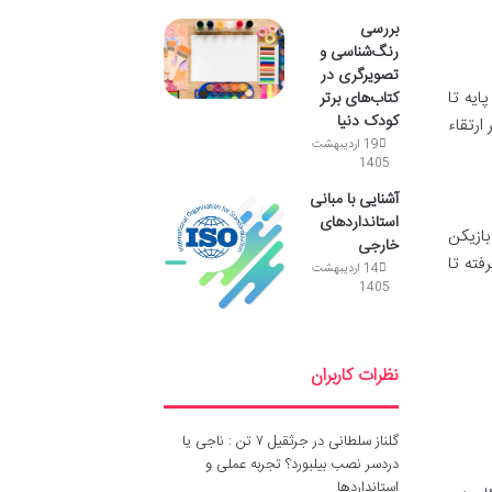
بررسی
رنگ‌شناسی و
تصویرگری در
ایه تا
کتاب‌های برتر
کودک دنیا
ارتقاء
19 اردیبهشت
1405
آشنایی با مبانی
استانداردهای
ازیکن
خارجی
فته تا
14 اردیبهشت
1405
نظرات کاربران
گلناز سلطانی
در
جرثقیل ۷ تن : ناجی یا
دردسر نصب بیلبورد؟ تجربه عملی و
استانداردها