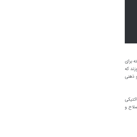
مند به دست نمی آید. بخش «برنامه ریزی و استراتژی های تمرینی» در کتاب «304 نکته برای
زند که
و ذهنی
اکتیکی
صلاح و