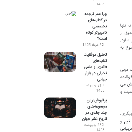
1405
چرا عمر ترجمه
در کتاب‌های
ر، نه تنها
تخصصی
کامپیوتر کوتاه
یق از
است؟
سازد.
5 خرداد 1405
وع به
تحلیل موفقیت
کتاب‌های
فانتزی و علمی
ک مربی
تخیلی در بازار
واننده
جهانی
لاش می
31 اردیبهشت
1405
خصیت و
پرفروش‌ترین
مجموعه‌های
چند جلدی در
یگری،
تاریخ نشر جهان
تیم و
25 اردیبهشت
ربیانی
1405