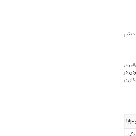
یت تیم
اتی در
ردن در
یکاوری
مزایا
دگی.