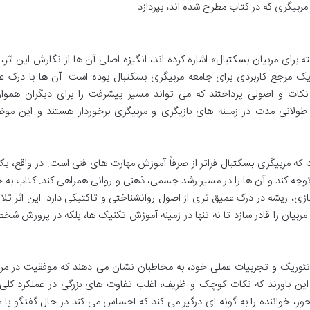
ربیگری که در کتاب مطرح شده اند، بپردازد.
ور که نویسندگان در پیشگفتار کتاب «304 نکته برای مربیان بسکتبال» اشاره کرده اند، انگیزه اصلی آن ها از نگارش این اث
 مرجع کاربردی برای جامعه مربیگری بسکتبال بوده است. آن ها با درک عم
ات و اصولی پرداختند که می تواند مسیر پیشرفت را برای دیگران هموار 
طولانی مدت در زمینه های بازیگری و مربیگری برخوردار هستند و این موض
 که مربیگری بسکتبال فراتر از صرفاً آموزش مهارت های فنی است. در واقع، ی
توجه کند و آن ها را در مسیر رشد جسمی، ذهنی و روانی همراهی کند. کتاب به خ
زی، ریشه در درک عمیق تری از اصول روانشناختی و تاکتیکی دارد. این اثر ت
 مربیان را قادر سازد تا نه تنها در زمینه آموزش تکنیک ها، بلکه در پرورش ش
وریک و تجربیات عملی خود، به مخاطبان نشان می دهند که موفقیت در مرب
ین باورند که نکات کوچک و ظریف، اغلب تفاوت های بزرگی در عملکرد کلی 
حور، خواننده را به گونه ای درگیر می کند که احساس می کند در حال گفتگو با م