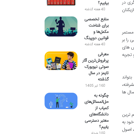
گری در
بیابیم؟
زیکنان
4 هفته گذشته
منابع تخصصی
برای شناخت
مکمل‌ها و
 مستمر
قوانین دوپینگ
را بر
4 هفته گذشته
لش های
معرفی
 تجربه
پرفروش‌ترین آثار
صوتی نیویورک
تایمز در سال
تواند
گذشته
شرفته،
16 تیر 1405
سال ها
چگونه به
حل‌المسائل‌های
کمیاب از
دانشگاه‌های
م ترین
معتبر دسترسی
خود به
یابیم؟
، اصول
10 خرداد