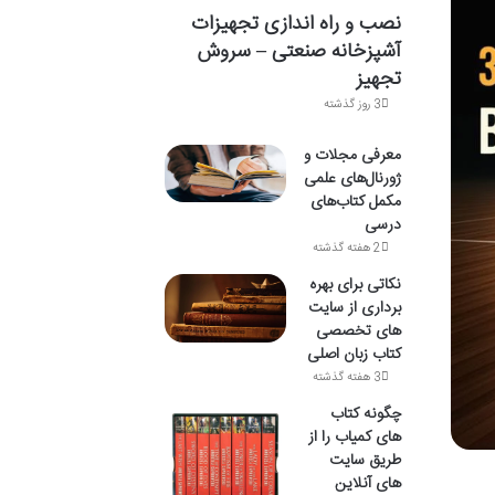
نصب و راه اندازی تجهیزات
آشپزخانه صنعتی – سروش
تجهیز
3 روز گذشته
معرفی مجلات و
ژورنال‌های علمی
مکمل کتاب‌های
درسی
2 هفته گذشته
نکاتی برای بهره
برداری از سایت
های تخصصی
کتاب زبان اصلی
3 هفته گذشته
چگونه کتاب
های کمیاب را از
طریق سایت
های آنلاین