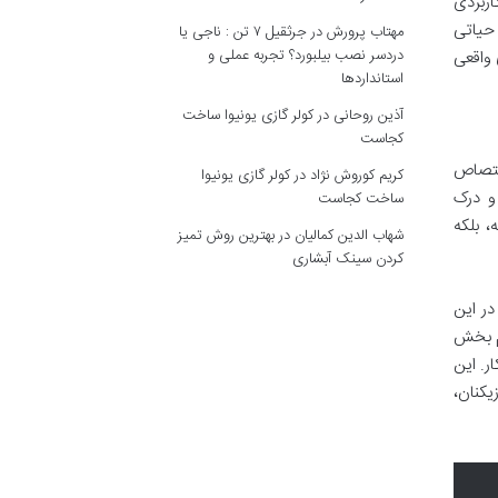
اربردی
 حیاتی
مهتاب پرورش
در
جرثقیل ۷ تن : ناجی یا
دردسر نصب بیلبورد؟ تجربه عملی و
 واقعی
استانداردها
آذین روحانی
در
کولر گازی یونیوا ساخت
کجاست
تصاص
کریم کوروش نژاد
در
کولر گازی یونیوا
و درک
ساخت کجاست
، بلکه
شهاب الدین کمالیان
در
بهترین روش تمیز
کردن سینک آبشاری
در این
ام بخش
ر. این
کنان،