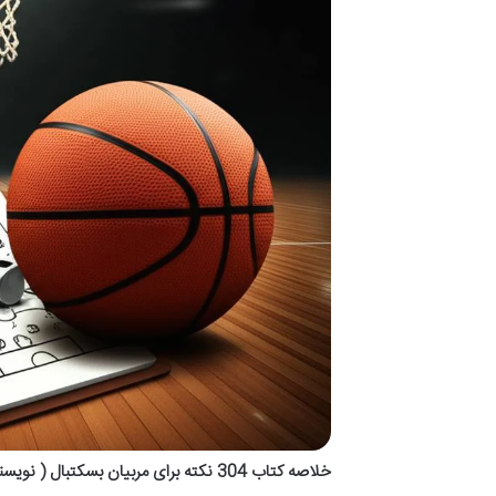
خلاصه کتاب 304 نکته برای مربیان بسکتبال ( نویسنده رسول بذرچین، مصطفی سرمدیان )