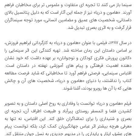
سینما باز می کنند تا تجربه ای متفاوت و ملموس تر برای مخاطبان فراهم
آورند. «هامون و دریا» نیز از جمله این آثار است که به دلیل پتانسیل بالای
داستانی، شخصیت های عمیق و مضامین انسانی، مورد توجه سینماگران
قرار گرفت و به اثری بصری تبدیل شد.
در سال ۱۳۸۷، فیلمی با عنوان «هامون و دریا» به کارگردانی ابراهیم فروزش،
بر اساس داستان این رمان ساخته شد. تهیه کنندگی این اثر سینمایی را
«کانون پرورش فکری کودکان و نوجوانان» بر عهده داشت که خود نشان
دهنده اهمیت فرهنگی و پیام های آموزشی نهفته در داستان است.
اقتباس سینمایی، فرصتی فراهم آورد تا مخاطبانی که شاید فرصت مطالعه
کتاب را نداشتند، با دنیای «هامون و دریا»، شخصیت های آن و چالش
هایی که با آن ها روبرو بودند، آشنا شوند.
فیلم «هامون و دریا» توانست با وفاداری به روح اصلی داستان و به تصویر
کشیدن فضا و اتمسفر روستای پیرآباد و طبیعت اطراف آن، تجربه ای
بصری و شنیداری را برای تماشاگران خلق کند. این اقتباس، نه تنها به
معرفی هرچه بیشتر اثر عباس جهانگیریان کمک کرد، بلکه توانست پیام
های عشق، ایثار و پایداری را در مدیوم جدیدی به نسل جوان منتقل کند.