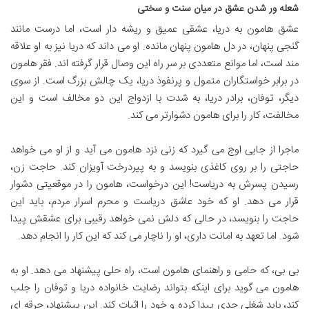
شعله ور شدن عشق در میان سنت و سختی
عشق هامون به دریا، عشقی عمیق و ریشه دار است، اما درست مانند
گنجی پنهان، در دل هامون پنهان مانده. او می داند که دریا نیز به او علاقه
مند است، اما موانع متعددی بر سر راه این وصال قرار گرفته اند. فقر هامون
در برابر خواستگاران متمول و پرنفوذ دریا، یک چالش بزرگ است. از سوی
دیگر، توفان، برادر دریا، به شدت با ازدواج این دو مخالف است و این
مخالفت، کار را برای هامون دشوارتر می کند.
ماجرا از جایی اوج می گیرد که زنی نزد هامون می آید و از او می خواهد
حاجتی را بر روی کاغذی بنویسد و به پیردرخت آویزان کند. حاجت زن،
رسیدن پسرش به دریاست! این درخواست، هامون را در موقعیتی دشوار
قرار می دهد. او که خود عاشق دریاست و محرم اسرار مردم، باید این
حاجت را بنویسد، در حالی که دلش نمی خواهد رقیبی برای عشقش پیدا
شود. اما تعهد به امانت داری، او را ناچار می کند که این کار را انجام دهد.
بی بی، که حامی و راهنمای هامون است، راه حلی پیشنهاد می دهد. او به
هامون می گوید برای اینکه بتواند رضایت خانواده دریا و توفان را جلب
کند، باید شغلی جدی پیدا کرده و خود را اثبات کند. این پیشنهاد، جرقه ای