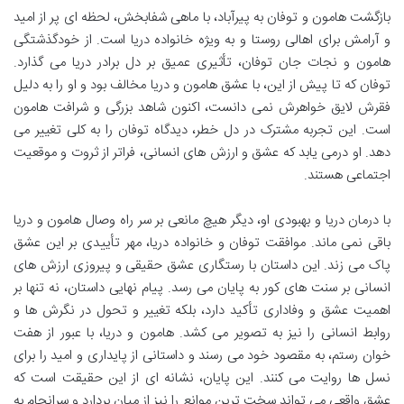
بازگشت هامون و توفان به پیرآباد، با ماهی شفابخش، لحظه ای پر از امید
و آرامش برای اهالی روستا و به ویژه خانواده دریا است. از خودگذشتگی
هامون و نجات جان توفان، تأثیری عمیق بر دل برادر دریا می گذارد.
توفان که تا پیش از این، با عشق هامون و دریا مخالف بود و او را به دلیل
فقرش لایق خواهرش نمی دانست، اکنون شاهد بزرگی و شرافت هامون
است. این تجربه مشترک در دل خطر، دیدگاه توفان را به کلی تغییر می
دهد. او درمی یابد که عشق و ارزش های انسانی، فراتر از ثروت و موقعیت
اجتماعی هستند.
با درمان دریا و بهبودی او، دیگر هیچ مانعی بر سر راه وصال هامون و دریا
باقی نمی ماند. موافقت توفان و خانواده دریا، مهر تأییدی بر این عشق
پاک می زند. این داستان با رستگاری عشق حقیقی و پیروزی ارزش های
انسانی بر سنت های کور به پایان می رسد. پیام نهایی داستان، نه تنها بر
اهمیت عشق و وفاداری تأکید دارد، بلکه تغییر و تحول در نگرش ها و
روابط انسانی را نیز به تصویر می کشد. هامون و دریا، با عبور از هفت
خوان رستم، به مقصود خود می رسند و داستانی از پایداری و امید را برای
نسل ها روایت می کنند. این پایان، نشانه ای از این حقیقت است که
عشق واقعی می تواند سخت ترین موانع را نیز از میان بردارد و سرانجام به