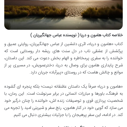
خلاصه کتاب هامون و دریا ( نویسنده عباس جهانگیریان )
کتاب «هامون و دریا»، اثری دلنشین از عباس جهانگیریان، روایتی عمیق و
پرکشش از عشقی ناب در دل سنت های ریشه دار روستایی است که
خواننده را به سفری پرمخاطره و الهام بخش دعوت می کند. این داستان،
شرح پایداری هامون برای وصال به دریا، دخترعمویش، در مسیری پر از
موانع و چالش هاست که در روستای «پیرآباد» جریان دارد.
«هامون و دریا» صرفاً یک داستان عاشقانه نیست؛ بلکه پنجره ای گشوده
به فرهنگ، باورها و مبارزات انسانی در برابر سرنوشت است. این رمان، با
شخصیت پردازی قوی و توصیفات زنده اش، خواننده را چنان درگیر خود
می سازد که گویی خود در کنار هامون، رنج سفر و شیرینی امید را تجربه می
کند. در ادامه، این سفر پرهیجان را با جزئیات بیشتری دنبال می کنیم.