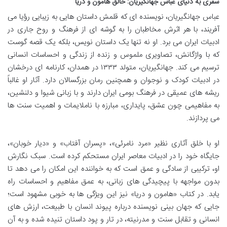
سفری به دنیای عباس جهانگیریان: خالق هامون و دریا
عباس جهانگیریان، نویسنده ای که قلمش داستان هایی به زیبایی رؤیا می
آفریند، با هر اثرش مخاطبان را به گوشه ای از فرهنگ و روح جاری در
ادبیات ایران می برد. او نه تنها یک داستان نویس، بلکه یک قصه گوست
که با واژگانش، تصاویری ملموس و زنده از زندگی و احساسات انسانی
ترسیم می کند. جهانگیریان، متولد ۱۳۳۳ در همدان، کارنامه ای درخشان
در ادبیات کودک و نوجوان و همچنین رمان بزرگسالان دارد. آثار او غالباً
ریشه های عمیقی در فرهنگ بومی ایران دارند و با زبانی شیوا و دلنشین،
به مفاهیمی چون عشق، پایداری، مبارزه با ناملایمات و اهمیت سنت ها
می پردازند.
او با خلق آثاری نظیر «مرد نامرئی»، «پسران آفتاب» و «دیار خوبان»،
جایگاه خود را در ادبیات معاصر ایران مستحکم کرده است. سبک نگارش
او، ترکیبی از سادگی و عمق است که به خواننده این امکان را می دهد تا
بدون مواجهه با پیچیدگی های زبانی، به عمق مفاهیم و احساسات راه
یابد. در کتاب «هامون و دریا» نیز این ویژگی ها به خوبی مشهود است؛
جایی که جهان بینی نویسنده درباره پیوند انسان با طبیعت، ارزش های
انسانی و تقابل سنت و مدرنیته، در تار و پود داستان تنیده شده و به آن