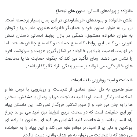
خانواده و پیوندهای انسانی: ستون های اجتماع
نقش خانواده و پیوندهای خویشاوندی در این رمان بسیار برجسته است.
بی بی به عنوان ستون خرد و حمایتگر خانواده هامون، مادر دریا و توفان
به عنوان خانواده معشوق، همگی در پازل روابط انسانی داستان نقش
آفرینی می کنند. این روابط، گاه منبع حمایت و گاه منبع چالش هستند، اما
در نهایت، اهمیت بنیادین خانواده در شکل گیری هویت و سرنوشت افراد
را نشان می دهند. رمان تأکید می کند که چگونه حمایت ها یا مخالفت
های خانوادگی، می توانند بر مسیر زندگی افراد تأثیرگذار باشند.
شجاعت و امید: رویارویی با ناملایمات
سفر هامون به دل خطر، نمادی از شجاعت و رویارویی با ترس ها و
ناملایمات زندگی است. او با امید به نجات دریا و وصال با عشقش، سختی
ها را به جان می خرد و از هیچ تلاشی فروگذار نمی کند. این داستان پیام
آور این حقیقت است که در سخت ترین شرایط نیز، امید می تواند چراغ
راه انسان باشد و شجاعت، کلید گشایش هر گره ای. هامون با اراده ای
پولادین و دلی پر از امید، بر موانع غلبه می کند و این پیام را به خواننده
می دهد که با شجاعت می توان به هر هدف والایی دست یافت.