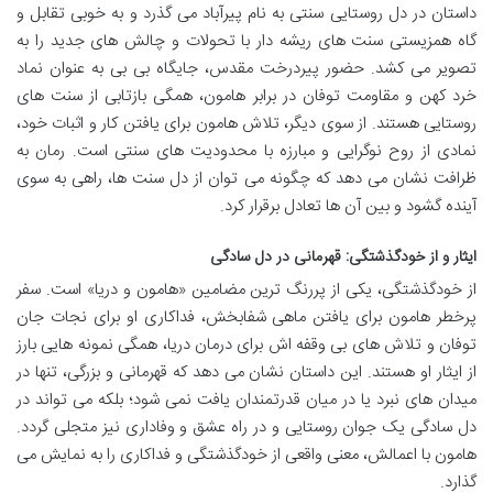
داستان در دل روستایی سنتی به نام پیرآباد می گذرد و به خوبی تقابل و
گاه همزیستی سنت های ریشه دار با تحولات و چالش های جدید را به
تصویر می کشد. حضور پیردرخت مقدس، جایگاه بی بی به عنوان نماد
خرد کهن و مقاومت توفان در برابر هامون، همگی بازتابی از سنت های
روستایی هستند. از سوی دیگر، تلاش هامون برای یافتن کار و اثبات خود،
نمادی از روح نوگرایی و مبارزه با محدودیت های سنتی است. رمان به
ظرافت نشان می دهد که چگونه می توان از دل سنت ها، راهی به سوی
آینده گشود و بین آن ها تعادل برقرار کرد.
ایثار و از خودگذشتگی: قهرمانی در دل سادگی
از خودگذشتگی، یکی از پررنگ ترین مضامین «هامون و دریا» است. سفر
پرخطر هامون برای یافتن ماهی شفابخش، فداکاری او برای نجات جان
توفان و تلاش های بی وقفه اش برای درمان دریا، همگی نمونه هایی بارز
از ایثار او هستند. این داستان نشان می دهد که قهرمانی و بزرگی، تنها در
میدان های نبرد یا در میان قدرتمندان یافت نمی شود؛ بلکه می تواند در
دل سادگی یک جوان روستایی و در راه عشق و وفاداری نیز متجلی گردد.
هامون با اعمالش، معنی واقعی از خودگذشتگی و فداکاری را به نمایش می
گذارد.