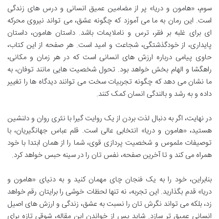
سوم، «هامون و دریا» پر از مضامین عمیق انسانی و درس های زندگی
است. این رمان به ما می آموزد که چگونه عشق، می تواند نیروی محرکه
ای برای غلبه بر فقر، ترس و ناملایمات باشد. داستان هامون، داستان
پایداری، از خودگذشتگی، شجاعت و امید است. هر صفحه از این کتاب،
حاوی پیامی درباره ارزش های انسانی است که در هر زمان و مکانی،
راهگشا و الهام بخش خواهد بود. تحول شخصیت هایی مانند توفان، به
ما نشان می دهد که چگونه تجربیات سخت می توانند دیدگاه ها را تغییر
داده و به رشد و بالندگی انسان کمک کنند.
در نهایت، اگر به دنبال لذت بردن از یک روایت گیرا با نثری روان و دلنشین
هستید، «هامون و دریا» انتخابی عالی است. قلم عباس جهانگیریان، با
توصیفات ملموس و شخصیت پردازی قوی، شما را از همان ابتدا با خود
همراه می کند و تا آخرین صفحه، نفس تان را در سینه حبس خواهد کرد.
بنابراین، خود را به یک فنجان چای مهمان کنید و به دنیای «هامون و
دریا» قدم بگذارید. این تجربه، نه تنها لحظات خوشی را برایتان رقم خواهد
زد، بلکه می تواند نگرش تان را نسبت به عشق، زندگی و ارزش های اصیل
انسانی عمیق تر سازد. شاید پس از خواندن این مقاله، شوقی تازه برای