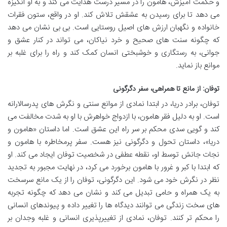
و حکمت آمیزش، هامون را در مسیر درست هدایت می کند و به او انگیزه
می دهد تا برای رسیدن به عشقش تلاش کند. او در واقع، ستون فقرات
خانواده و نگهبان ارزش های اصیل روستایی است. بی بی نشان می دهد
که چگونه سنت های صحیح و خرد نیاکان، می تواند در کنار عشق و
جوانی، به رستگاری و خوشبختی انسان کمک کند و راه را برای غلبه بر
موانع باز نماید.
توفان: از مانع تا همراهی، سفر دگرگونی
توفان، برادر دریا، در ابتدا نمادی از موانع سنتی و نگرش های پدرسالارانه
است. او به دلیل فقر هامون، با ازدواج خواهرش با او به شدت مخالفت می
کند و گویی سدی محکم بر سر راه این عشق است. اما داستان «هامون و
دریا»، داستان تحول و دگرگونی نیز هست. سفر پرمخاطره با هامون و
نجات جانش توسط او، نقطه عطفی در شخصیت توفان ایجاد می کند. او
که ابتدا با کبر و غرور با هامون برخورد می کرد، در نهایت مجبور به تجدید
نظر در نگرش خود می شود. این دگرگونی، توفان را از یک مانع سرسخت
به یک همراه و حامی تبدیل می کند و نشان می دهد که چگونه تجربه
های سخت زندگی می توانند دیدگاه ها را تغییر داده و پیوندهای انسانی
را محکم تر کنند. توفان، نمادی از تغییرپذیری انسانی و غلبه وجدان بر