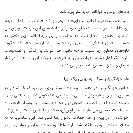
باورهای بومی و خرافات: سایه سار پیردرخت
پیردرخت مقدس، نمادی از باورهای بومی و گاه خرافات در زندگی مردم
روستا است. مردم حاجت های خود را بر شاخه های این درخت آویزان می
کنند و از هامون انتظار دارند که امانت دار این رازها باشد. این عنصر، به
داستان بعدی فرهنگی و سنتی می بخشد و نشان می دهد که چگونه
باورهای محلی، چه مثبت و چه منفی، می توانند بر زندگی و تصمیمات
افراد تأثیرگذار باشند. جهانگیریان به ظرافت، جایگاه این باورها را در کنار
منطق و عشق انسانی به تصویر می کشد.
قلم جهانگیریان: سبکی به زیبایی یک رویا
عباس جهانگیریان در «هامون و دریا» از سبکی بهره می برد که خواننده را به
سفری شیرین و فراموش نشدنی دعوت می کند؛ گویی قلم او، نقاشی چیره
دست است که با کلمات، تصاویری زنده و دلنشین از روستا، طبیعت و
احساسات انسانی می آفریند. نثر او روان، ساده و دلنشین است و هیچ گاه
خواننده را در پیچ و خم جملات دشوار رها نمی کند. این سادگی، نه به
معنای سطحی بودن، بلکه نشان از تسلط نویسنده بر زبان و توانایی او در
بیان عمیق ترین مفاهیم با زبانی گویا و قابل فهم است.