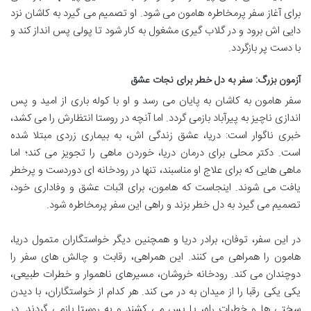
برای آغاز سفر پرمخاطره هامون می شود. او تصمیم می گیرد به کاشان نزد
دایی اش برود و در گلاب گیری مشغول به کار شود تا پولی پس انداز کند و
با دست پر بازگردد.
آزمون بزرگ: سفر به دل خطر برای نجات عشق
سفر هامون به کاشان به پایان می رسد و او با کوله باری از امید و پس
اندازی ناچیز به پیرآباد بازمی گردد. اما آنچه در روستا انتظارش را می کشد،
خبری ناگوار است: دریا، عشق زندگی اش، به بیماری زردی مبتلا شده
است. دکتر محلی برای درمان دریا، خوردن ماهی را تجویز می کند؛ اما
ماهی هایی که برای علاج او مناسبند، تنها در رودخانه ای دوردست و پرخطر
یافت می شوند. اینجاست که هامون، برای اثبات عشق و وفاداری خود،
تصمیم می گیرد به دل خطر بزند و راهی این سفر پرمخاطره شود.
در این سفر، توفان، برادر دریا و همچنین دیگر خواستگاران متمول دریا،
هامون را همراهی می کنند. این همراهی، رقابت و چالش های سفر را
دوچندان می کند. رودخانه خروشان، مسیرهای ناهموار و خطرات طبیعی،
یکی یکی رقبا را از میدان به در می کند. هر کدام از خواستگاران، با دیدن
سختی ها و خطرات راه، پا پس می کشند و به روستا بازمی گردند. در