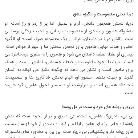
برای غلبه بر هر چالشی باشد.
دریا: تجلی معصومیت و انگیزه عشق
دریا، نامش همچون ذاتش، آرام و عمیق، اما پر از رمز و راز است. او
معشوقه هامون و نمادی از معصومیت، زیبایی و نجیب زادگی روستایی
است. نقش دریا در داستان، فراتر از یک معشوقه صرف است؛ او انگیزه
اصلی و هدف نهایی هامون برای تحمل سختی ها و عبور از موانع است.
بیماری او نقطه عطف داستان می شود و هامون را به سفری پرمخاطره می
کشاند. دریا، با وجود مظلومیت و ضعف جسمانی، نمادی از امید و هدف
برای هامون است و نشان می دهد که چگونه عشق می تواند به انسان
قدرت و جهت بدهد. حضور او، الهام بخش فداکاری ها و تصمیمات
شجاعانه هامون است و سرنوشت او با مسیر تحول هامون گره خورده
است.
بی بی: ریشه های خرد و سنت در دل روستا
بی بی، مادربزرگ هامون، شخصیتی عمیق و پر از تجربه است که نقش
راهنما و حامی را برای هامون ایفا می کند. او نمادی از خرد کهنسال، سنت
های ریشه دار و پشتیبانی بی دریغ است. بی بی، با مشاوره های دلسوزانه