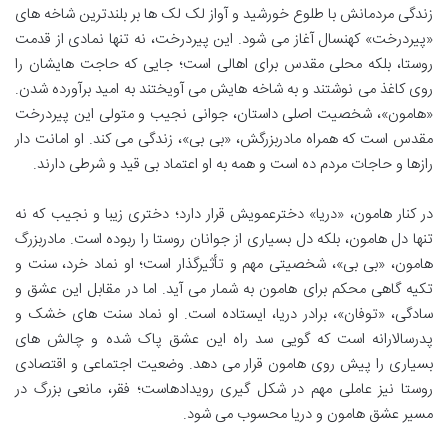
زندگی مردمانش با طلوع خورشید و آواز لک لک ها بر بلندترین شاخه های
«پیردرخت» کهنسال آغاز می شود. این پیردرخت، نه تنها نمادی از قدمت
روستا، بلکه محلی مقدس برای اهالی است؛ جایی که حاجت هایشان را
روی کاغذ می نوشتند و به شاخه هایش می آویختند به امید برآورده شدن.
«هامون»، شخصیت اصلی داستان، جوانی نجیب و متولی این پیردرخت
مقدس است که همراه مادربزرگش، «بی بی»، زندگی می کند. او امانت دار
رازها و حاجات مردم ده است و همه به او اعتماد بی قید و شرطی دارند.
در کنار هامون، «دریا» دخترعمویش قرار دارد؛ دختری زیبا و نجیب که نه
تنها دل هامون، بلکه دل بسیاری از جوانان روستا را ربوده است. مادربزرگ
هامون، «بی بی»، شخصیتی مهم و تأثیرگذار است؛ او نماد خرد، سنت و
تکیه گاهی محکم برای هامون به شمار می آید. اما در مقابل این عشق و
سادگی، «توفان»، برادر دریا، ایستاده است. او نماد سنت های خشک و
پدرسالارانه است که گویی سد راه این عشق پاک شده و چالش های
بسیاری را پیش روی هامون قرار می دهد. وضعیت اجتماعی و اقتصادی
روستا نیز عاملی مهم در شکل گیری رویدادهاست؛ فقر، مانعی بزرگ در
مسیر عشق هامون و دریا محسوب می شود.