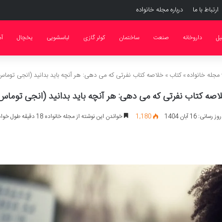
ارتباط با ما
درباره مجله خانواده
یل
داروخانه
صنعت
ساختمان
کولر گازی
لباسشویی
یخچال
آ
مجله خانواده
»
کتاب
»
خلاصه کتاب نفرتی که می دهی: هر آنچه باید بدانید (انجی توماس
اصه کتاب نفرتی که می دهی: هر آنچه باید بدانید (انجی توماس
انی: 16 آبان 1404
1,180
خواندن این نوشته از مجله خانواده 18 دقیقه طول خواهد کشید