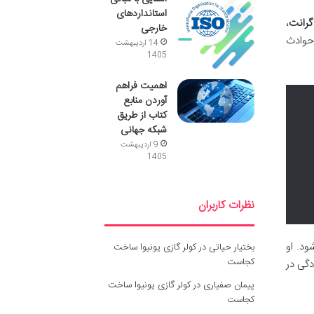
استانداردهای
گرانت
،
خارجی
 حوادث
14 اردیبهشت
1405
اهمیت فراهم
آوردن منابع
کتاب از طریق
شبکه جهانی
9 اردیبهشت
1405
نظرات کاربران
ود. او
بختیار حیاتی
در
کولر گازی یونیوا ساخت
کجاست
دگی در
پیمان صفیاری
در
کولر گازی یونیوا ساخت
کجاست