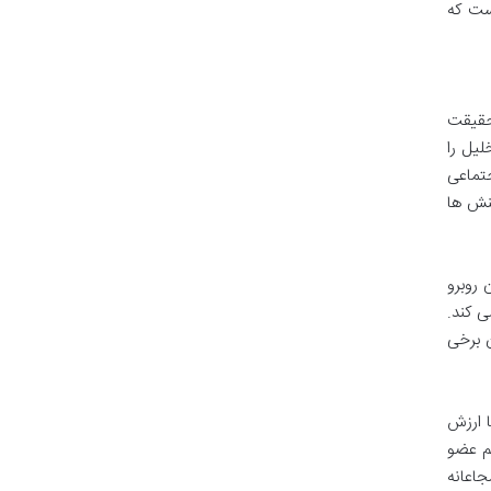
ست که
 حقیقت
لیل را
جتماعی
تنش ها
 روبرو
ی کند.
 برخی
ا ارزش
م عضو
جاعانه