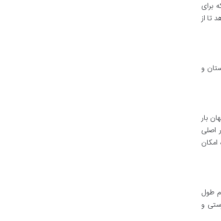
ه برای
 تا از
تان و
باهوش، حساس و Observant است که ناگهان بار
 اصلی
امکان
ام طول
ستی و