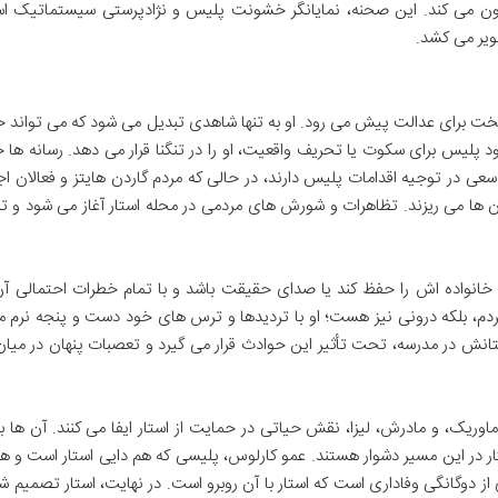
رگون می کند. این صحنه، نمایانگر خشونت پلیس و نژادپرستی سیستماتیک ا
ویر می کشد.
خت برای عدالت پیش می رود. او به تنها شاهدی تبدیل می شود که می تواند
د پلیس برای سکوت یا تحریف واقعیت، او را در تنگنا قرار می دهد. رسانه ها خ
عی در توجیه اقدامات پلیس دارند، در حالی که مردم گاردن هایتز و فعالان ا
بان ها می ریزند. تظاهرات و شورش های مردمی در محله استار آغاز می شود و 
 خانواده اش را حفظ کند یا صدای حقیقت باشد و با تمام خطرات احتمالی آن
م مردم، بلکه درونی نیز هست؛ او با تردیدها و ترس های خود دست و پنجه نرم م
نش در مدرسه، تحت تأثیر این حوادث قرار می گیرد و تعصبات پنهان در میان
 ماوریک، و مادرش، لیزا، نقش حیاتی در حمایت از استار ایفا می کنند. آن ها ب
 در این مسیر دشوار هستند. عمو کارلوس، پلیسی که هم دایی استار است و ه
ی از دوگانگی وفاداری است که استار با آن روبرو است. در نهایت، استار تصمیم ش