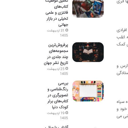
تحلیل موفقیت
ا اثری
کتاب‌های
فانتزی و علمی
تخیلی در بازار
جهانی
افرادی
31 اردیبهشت
1405
 اغلب
ن کمک
پرفروش‌ترین
مجموعه‌های
چند جلدی در
تاریخ نشر جهان
ارس و
25 اردیبهشت
ستادگی
1405
بررسی
رنگ‌شناسی و
تصویرگری در
کتاب‌های برتر
ه سیاه
کودک دنیا
خود و
19 اردیبهشت
وشی می
1405
آشنایی با مبانی