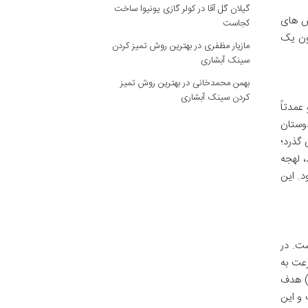
گیلان گل آقا
در
کولر گازی یونیوا ساخت
ش های
کجاست
ون یک
مازیار مظفری
در
بهترین روش تمیز کردن
سینک آبشاری
بهمن محمدخانی
در
بهترین روش تمیز
کردن سینک آبشاری
عمدتاً
وستان
 گذرد؛
، لهجه
د. این
ت. در
عت به
د) هدف
 و این