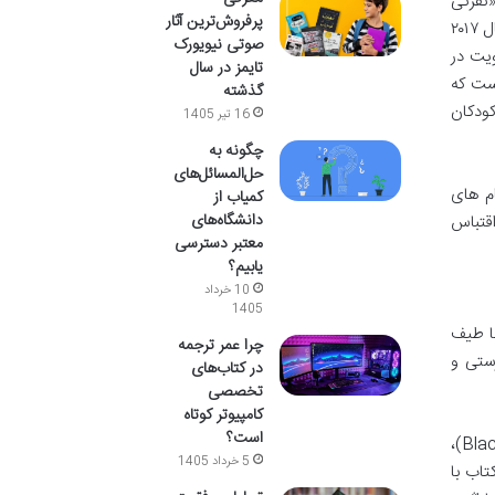
«نفرتی
پرفروش‌ترین آثار
، بی شک یکی از همین آثار است. این رمان که به سرعت پس از انتشارش در سال ۲۰۱۷
صوتی نیویورک
ویت در
تایمز در سال
 کتاب برگرفته از مفهوم THUG LIFE (The Hate U Give Little Infants F***s Everybody) است که
گذشته
ودکان
16 تیر 1405
چگونه به
حل‌المسائل‌های
م های
کمیاب از
دانشگاه‌های
قتباس
معتبر دسترسی
یابیم؟
10 خرداد
1405
شده تا طیف
چرا عمر ترجمه
ستی و
در کتاب‌های
تخصصی
کامپیوتر کوتاه
است؟
انتشار این کتاب در برهه ای حساس از تاریخ آمریکا، هم زمان با اوج گیری جنبش «جان سیاه پوستان مهم است» (Black Lives Matter)،
5 خرداد 1405
تاب با