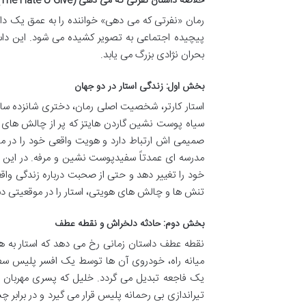
خلاصه داستان نفرتی که می دهی (The Hate U Give): مواجهه با حقیقت تلخ
رمان «نفرتی که می دهی» خواننده را به عمق یک د
پیچیده اجتماعی به تصویر کشیده می شود. این دا
بحران نژادی بزرگ می یابد.
بخش اول: زندگی استار در دو جهان
استار کارتر، شخصیت اصلی رمان، دختری شانزده ساله
سیاه پوست نشین گاردن هایتز که پر از چالش های 
صمیمی اش ارتباط دارد و هویت واقعی خود را در می
مدرسه ای عمدتاً سفیدپوست نشین و مرفه. در این م
خود را تغییر دهد و حتی از صحبت درباره زندگی واقعی
تنش ها و چالش های هویتی، استار را در موقعیتی دشوا
بخش دوم: حادثه دلخراش و نقطه عطف
نقطه عطف داستان زمانی رخ می دهد که استار به ه
میانه راه، خودروی آن ها توسط یک افسر پلیس سفی
یک فاجعه تبدیل می گردد. خلیل که پسری مهربان و 
تیراندازی بی رحمانه پلیس قرار می گیرد و در برابر