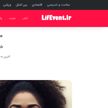
سلامت و تندرستی
اقتصادی
بین الملل
ورزشی
کتاب
سایت
وک
خل
آخرین به روز رس