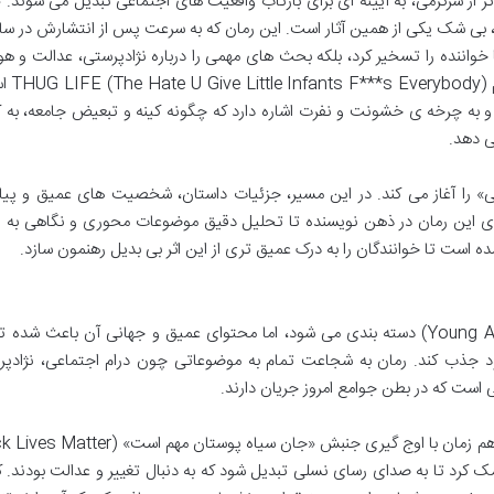
تر از سرگرمی، به آیینه ای برای بازتاب واقعیت های اجتماعی تبدیل می شوند. 
واننده را تسخیر کرد، بلکه بحث های مهمی را درباره نژادپرستی، عدالت و ه
جوامع مختلف برانگیخت. نام
به چرخه ی خشونت و نفرت اشاره دارد که چگونه کینه و تبعیض جامعه، به ک
ی دهد.
» را آغاز می کند. در این مسیر، جزئیات داستان، شخصیت های عمیق و پیا
ری این رمان در ذهن نویسنده تا تحلیل دقیق موضوعات محوری و نگاهی به ا
ه است تا خوانندگان را به درک عمیق تری از این اثر بی بدیل رهنمون سازد.
«نفرتی که می دهی» در ژانر ادبیات نوجوانان (Young Adult) دسته بندی می شود، اما محتوای عمیق و جهانی آن باعث 
د جذب کند. رمان به شجاعت تمام به موضوعاتی چون درام اجتماعی، نژادپر
 است که در بطن جوامع امروز جریان دارند.
ک کرد تا به صدای رسای نسلی تبدیل شود که به دنبال تغییر و عدالت بودند. ک