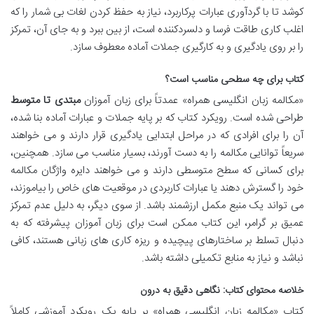
کوشد تا با گردآوری عبارات پرکاربرد، نیاز به حفظ کردن لغات بی شمار را که
اغلب کاری طاقت فرسا و دلسردکننده است، از بین ببرد و به جای آن، تمرکز
را بر روی یادگیری و به کارگیری جملات آماده معطوف سازد.
کتاب برای چه سطحی مناسب است؟
«مکالمه زبان انگلیسی همراه» عمدتاً برای زبان آموزان
مبتدی تا متوسط
طراحی شده است. رویکرد کتاب که بر پایه جملات و عبارات آماده بنا شده،
آن را برای افرادی که در مراحل ابتدایی یادگیری قرار دارند و می خواهند
سریعاً توانایی مکالمه را به دست آورند، بسیار مناسب می سازد. همچنین،
برای کسانی که سطح متوسطی دارند و می خواهند دایره واژگان مکالمه
خود را گسترش دهند یا عبارات کاربردی در موقعیت های خاص را بیاموزند،
می تواند یک منبع مکمل ارزشمند باشد. از سوی دیگر، به دلیل عدم تمرکز
عمیق بر گرامر، این کتاب ممکن است برای زبان آموزان پیشرفته که به
دنبال تسلط بر ساختارهای پیچیده و ریزه کاری های زبانی هستند، کافی
نباشد و نیاز به منابع تکمیلی داشته باشد.
خلاصه محتوای کتاب: نگاهی دقیق به درون
کتاب «مکالمه زبان انگلیسی همراه» بر پایه یک رویکرد آموزشی کاملاً