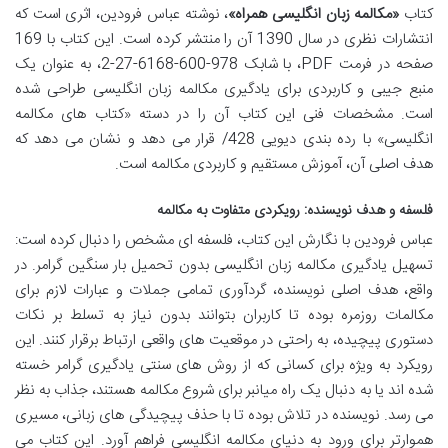
کتاب
«مکالمه زبان انگلیسی همراه»
، نوشته عباس فرودین، اثری است که
انتشارات نظری در سال 1390 آن را منتشر کرده است. این کتاب با 169
صفحه در فرمت PDF، با شابک 978-600-6168-27-2، به عنوان یک
منبع جیبی و کاربردی برای یادگیری مکالمه زبان انگلیسی طراحی شده
است. مشخصات فنی این کتاب آن را در دسته «کتاب های مکالمه
انگلیسی» با رده بندی دیویی 428/ قرار می دهد و نشان می دهد که
هدف اصلی آن، آموزش مستقیم و کاربردی مکالمه است.
فلسفه و هدف نویسنده: رویکردی متفاوت به مکالمه
عباس فرودین با نگارش این کتاب، فلسفه ای مشخص را دنبال کرده است:
تسهیل یادگیری مکالمه زبان انگلیسی بدون تحمیل بار سنگین گرامر. در
واقع، هدف اصلی نویسنده، گردآوری تمامی جملات و عبارات لازم برای
مکالمات روزمره بوده تا کاربران بتوانند بدون نیاز به تسلط بر نکات
دستوری پیچیده، به راحتی در موقعیت های واقعی ارتباط برقرار کنند. این
رویکرد به ویژه برای کسانی که از روش های سنتی یادگیری گرامر خسته
شده اند یا به دنبال یک راه میانبر برای شروع مکالمه هستند، جذاب به نظر
می رسد. نویسنده در تلاش بوده تا با حذف پیچیدگی های زبانی، مسیری
هموارتر برای ورود به دنیای مکالمه انگلیسی فراهم آورد. این کتاب می