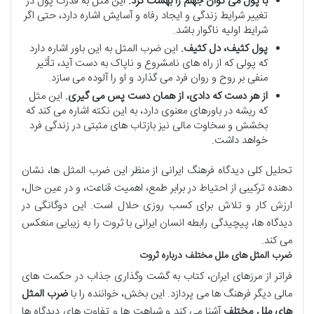
با پول می توان جهنم را بهشت کرد.
این مثل به قدرت پول در
تغییر شرایط زندگی و ایجاد رفاه و آسایش اشاره دارد، حتی اگر
شرایط اولیه ناگوار باشد.
پول کثیف، دل کثیف.
این ضرب المثل به این باور اشاره دارد
که پولی که از راه های نامشروع و ناپاک به دست آید، تأثیر
منفی بر روح و روان فرد می گذارد و او را آلوده می سازد.
از هر دست که دادی، از همان دست پس می گیری.
این مثل
که ریشه در باورهای معنوی دارد، به این نکته اشاره می کند که
بخشش و سخاوت مالی نیز بازتاب های مثبتی در زندگی فرد
خواهد داشت.
تحلیل کلی دیدگاه فرهنگ ایرانی از منظر این ضرب المثل ها، نشان
دهنده ترکیبی از احتیاط در برابر طمع، اهمیت قناعت، و در عین حال،
ارزش کار و تلاش برای کسب روزی حلال است. این دوگانگی در
دیدگاه ها، پیچیدگی رابطه انسان ایرانی با ثروت را به زیبایی منعکس
می کند.
ضرب المثل های ملل مختلف درباره ثروت
فراتر از مرزهای ایران، کتاب به گشت وگذاری جذاب در حکمت های
مالی دیگر فرهنگ ها می پردازد. این بخش، خواننده را با
ضرب المثل
های ملل مختلف
آشنا می کند و شباهت ها و تفاوت های دیدگاه ها