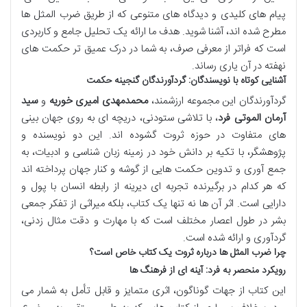
پیام های کلیدی و دیدگاه های متنوعی که از طریق ضرب المثل ها
مطرح شده اند، آشنا شوید. هدف ما ارائه یک تحلیل جامع و کاربردی
است که فراتر از معرفی صرف، به شما در درک عمیق تر حکمت های
نهفته در آن یاری رساند.
آشنایی کوتاه با نویسندگان: گردآورندگان گنجینه حکمت
گردآورندگان این مجموعه ارزشمند،
محمدمهدی امیری خوریه
و
سید
آرمان الموتی فرد
، با تلاشی ستودنی، دریچه ای به روی جهان بینی
های متفاوت در حوزه ثروت گشوده اند. این دو نویسنده و
پژوهشگر، با تکیه بر دانش خود در زمینه زبان شناسی و ادبیات، به
جمع آوری و تدوین حکمت هایی از گوشه و کنار جهان پرداخته اند
که هر کدام در برگیرنده تجربه ای دیرینه از رابطه انسان با پول و
دارایی است. اثر آن ها نه تنها یک کتاب، بلکه میراثی از تفکر جمعی
بشر در طول اعصار مختلف است که با مهارت و دقت مثال زدنی،
گردآوری و ارائه شده است.
چرا ضرب المثل ها درباره ثروت یک کتاب خاص است؟
رویکرد منحصر به فرد: آینه ای از فرهنگ ها
این کتاب از جهات گوناگون، اثری متمایز و قابل تأمل به شمار می