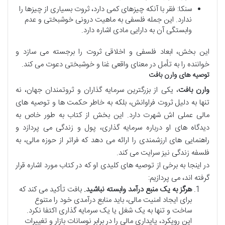
سنکا: فقر با آنکه چیزهای کمی دارد، ثروت بسیاری از چیزها را
ندارد. این جمله فلسفی به ماهیت درونی خوشبختی و عدم
وابستگی آن به دارایی مادی اشاره دارد.
این بخش، ابعاد فلسفی و اخلاقی ثروت را برجسته می سازد و
خواننده را به تأمل در معنای واقعی غنا و خوشبختی دعوت می کند.
توصیه های وارن بافت
وارن بافت
، یکی از بزرگترین سرمایه گذاران و ثروتمندان جهان، نه
تنها به دلیل ثروت فراوانش، بلکه به خاطر حکمت ها و توصیه های
مالی عملی اش شهرت دارد. این بخش از کتاب به طور خاص به
دیدگاه های او درباره سرمایه گذاری، پول و زندگی می پردازد و
راهنمایی های ارزشمندی را ارائه می دهد که فراتر از حوزه مالی، به
فلسفه زندگی نیز سرایت می کند.
در اینجا به برخی از توصیه های کلیدی او که در کتاب مورد اشاره قرار
گرفته اند، می پردازیم:
هرگز به یک منبع درآمد وابسته نباشید.
بافت تأکید می کند که
برای ایجاد امنیت مالی، باید منابع درآمدی خود را متنوع
ساخت و تنها به یک شغل یا یک سرمایه گذاری اکتفا نکرد.
این رویکرد، پایداری مالی را در برابر نوسانات بازار و تغییرات