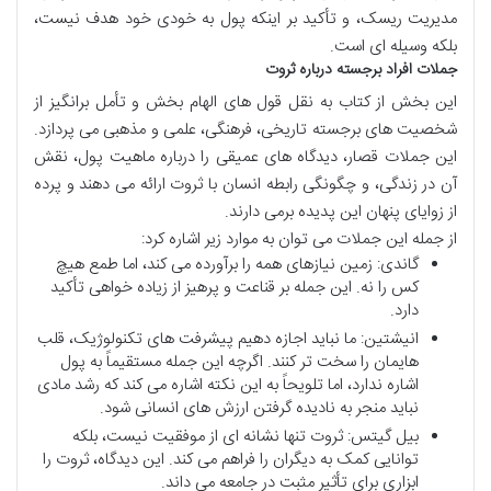
مدیریت ریسک، و تأکید بر اینکه پول به خودی خود هدف نیست،
بلکه وسیله ای است.
جملات افراد برجسته درباره ثروت
این بخش از کتاب به نقل قول های الهام بخش و تأمل برانگیز از
شخصیت های برجسته تاریخی، فرهنگی، علمی و مذهبی می پردازد.
این جملات قصار، دیدگاه های عمیقی را درباره ماهیت پول، نقش
آن در زندگی، و چگونگی رابطه انسان با ثروت ارائه می دهند و پرده
از زوایای پنهان این پدیده برمی دارند.
از جمله این جملات می توان به موارد زیر اشاره کرد:
گاندی: زمین نیازهای همه را برآورده می کند، اما طمع هیچ
کس را نه. این جمله بر قناعت و پرهیز از زیاده خواهی تأکید
دارد.
انیشتین: ما نباید اجازه دهیم پیشرفت های تکنولوژیک، قلب
هایمان را سخت تر کنند. اگرچه این جمله مستقیماً به پول
اشاره ندارد، اما تلویحاً به این نکته اشاره می کند که رشد مادی
نباید منجر به نادیده گرفتن ارزش های انسانی شود.
بیل گیتس: ثروت تنها نشانه ای از موفقیت نیست، بلکه
توانایی کمک به دیگران را فراهم می کند. این دیدگاه، ثروت را
ابزاری برای تأثیر مثبت در جامعه می داند.