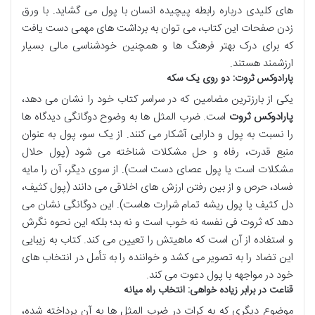
های کلیدی درباره رابطه پیچیده انسان با پول می گشاید. با ورق
زدن صفحات این کتاب، می توان به برداشت های مهمی دست یافت
که برای درک بهتر فرهنگ ها و همچنین خودشناسی مالی بسیار
ارزشمند هستند.
پارادوکس ثروت: دو روی یک سکه
یکی از بارزترین مضامین که در سراسر کتاب خود را نشان می دهد،
پارادوکس ثروت
است. ضرب المثل ها به وضوح دوگانگی دیدگاه ها
را نسبت به پول و دارایی آشکار می کنند. از یک سو، پول به عنوان
منبع قدرت، رفاه و حل مشکلات شناخته می شود (پول حلال
مشکلات است یا پول عصای دست است). از سوی دیگر، آن را مایه
فساد، حرص و از بین رفتن ارزش های اخلاقی می دانند (پول کثیف،
دل کثیف یا پول ریشه تمام شرارت هاست). این دوگانگی نشان می
دهد که ثروت فی نفسه نه خوب است و نه بد؛ بلکه این نحوه نگرش
و استفاده از آن است که ماهیتش را تعیین می کند. کتاب به زیبایی
این تضاد را به تصویر می کشد و خواننده را به تأمل در انتخاب های
خود در مواجهه با پول دعوت می کند.
قناعت در برابر زیاده خواهی: انتخاب راه میانه
موضوع دیگری که به کرات در ضرب المثل ها به آن پرداخته شده،