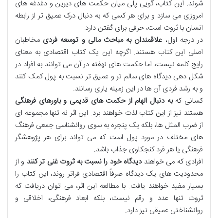
شوند. این کتاب، گویی پلی میان حکمت های دیرین و دغدغه های
امروزی می سازد و برای هر کسی که به دنبال درک عمیق تر از رابطه
انسان با ثروت است، حرفی برای گفتن دارد.
در درجه اول،
علاقمندان به مباحث مالی و توسعه فردی
مخاطبان
اصلی این کتاب هستند. اگرچه این یک کتاب اقتصادی به معنای
رایج کلمه نیست، اما حکمت های نهفته در آن می توانند به افراد در
شکل دهی دیدگاه های سالم تر و عمیق تر نسبت به پول کمک کنند
و به رشد فردی آن ها در این زمینه یاری رسانند.
کسانی که
به دنبال الهام از حکمت های قدیمی و باورهای فرهنگی
هستند نیز از این کتاب لذت خواهند برد. این اثر نه تنها مجموعه ای
از ضرب المثل ها، بلکه یک پنجره به سوی روانشناسی جمعی فرهنگ
های مختلف در مورد پول است که می تواند برای هر پژوهشگر
فرهنگی یا هر فرد کنجکاوی جذاب باشد.
افرادی که می خواهند
دیدگاه خود را نسبت به ثروت غنی تر کنند
و از
محدودیت های یک دیدگاه صرفاً اقتصادی فراتر روند، این کتاب را
بسیار مفید خواهند یافت. با مطالعه این اثر، می توان دریافت که
ثروت تنها عدد و رقم نیست، بلکه ابعاد فرهنگی، اخلاقی و
روانشناختی عمیقی نیز دارد.