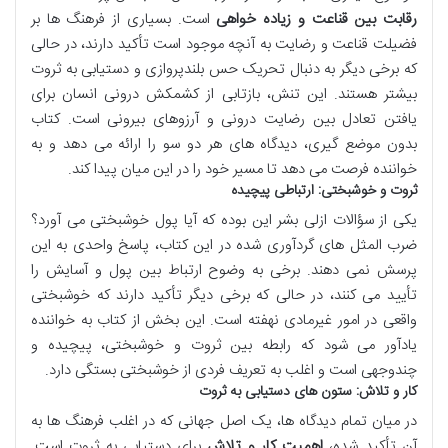
رقابت بین قناعت و زیاده خواهی
است. بسیاری از فرهنگ ها بر
فضیلت قناعت و رضایت به آنچه موجود است تأکید دارند، در حالی
که برخی دیگر به دنبال تحریک حس بلندپروازی و دستیابی به ثروت
بیشتر هستند. این تنش، بازتابی از کشمکش درونی انسان برای
یافتن تعادل بین رضایت درونی و آرزوهای بیرونی است. کتاب
بدون موضع گیری، دیدگاه های هر دو سو را ارائه می دهد و به
خواننده فرصت می دهد تا مسیر خود را در این میان پیدا کند.
ثروت و خوشبختی: ارتباطی پیچیده
یکی از سؤالات ازلی بشر این بوده که آیا پول خوشبختی می آورد؟
ضرب المثل های گردآوری شده در این کتاب، پاسخ واحدی به این
پرسش نمی دهند. برخی به وضوح ارتباط بین پول و آسایش را
تأیید می کنند، در حالی که برخی دیگر تأکید دارند که خوشبختی
واقعی در امور غیرمادی نهفته است. این بخش از کتاب به خواننده
یادآور می شود که رابطه بین ثروت و خوشبختی، پیچیده و
چندوجهی است و اغلب به تعریف فردی از خوشبختی بستگی دارد.
کار و تلاش: ستون های دستیابی به ثروت
در میان تمام دیدگاه ها، یک اصل جهانی که در اغلب فرهنگ ها به
آن تأکید شده،
اهمیت کار و تلاش
برای دستیابی به ثروت است.