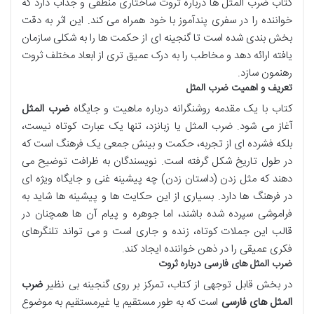
کتاب ضرب المثل ها درباره ثروت ساختاری منطقی و جذاب دارد که
خواننده را در سفری پندآموز با خود همراه می کند. این اثر به دقت
بخش بندی شده است تا گنجینه ای از حکمت ها را به شکلی سازمان
یافته ارائه دهد و مخاطب را به درک عمیق تری از ابعاد مختلف ثروت
رهنمون سازد.
تعریف و اهمیت ضرب المثل
کتاب با یک مقدمه روشنگرانه درباره ماهیت و جایگاه
ضرب المثل
آغاز می شود. ضرب المثل یا زبانزد، تنها یک عبارت کوتاه نیست،
بلکه فشرده ای از تجربه، حکمت و بینش جمعی یک فرهنگ است که
در طول تاریخ شکل گرفته است. نویسندگان به ظرافت توضیح می
دهند که مثل زدن (داستان زدن) چه پیشینه غنی و جایگاه ویژه ای
در فرهنگ ها دارد. بسیاری از این حکایت ها و پیشینه ها شاید به
فراموشی سپرده شده باشند، اما جوهره و پیام آن ها همچنان در
قالب این جملات کوتاه، زنده و جاری است و می تواند تلنگرهای
فکری عمیقی را در ذهن خواننده ایجاد کند.
ضرب المثل های فارسی درباره ثروت
در بخش قابل توجهی از کتاب، تمرکز بر روی گنجینه بی نظیر
ضرب
المثل های فارسی
است که به طور مستقیم یا غیرمستقیم به موضوع