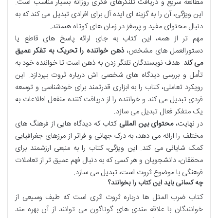
مطالعه سریع و دریافت تلنگرهای فکری روزانه بسیار مناسب است.
این ویژگی، آن را به گزینه ای ایده آل برای افرادی تبدیل می کند که به
دنبال محتوای مفید و پرمغز در زمان های کوتاه هستند.
مهم تر از همه، این کتاب به جای ارائه پاسخ های قاطع یا
دستورالعمل های مشخص،
ذهن خواننده را تحریک به تفکر عمیق
می کند
. هدف نویسندگان تلنگر زدن به ذهن است تا خواننده خود به
تأمل و بررسی دیدگاه های شخصی اش درباره ثروت بپردازد. این
رویکرد تعاملی، کتاب را به ابزاری قدرتمند برای خودشناسی و توسعه
فردی تبدیل می کند و خواننده را از دریافت کننده منفعل اطلاعات به
یک متفکر فعال تبدیل می سازد.
در نهایت،
محتوای بین المللی
کتاب که دیدگاه هایی از فرهنگ های
مختلف را ارائه می دهد، به درک جهانی و فراتر از مرزهای جغرافیایی
کمک شایانی می کند. این ویژگی، کتاب را به منبعی ارزشمند برای
محققان، دانشجویان و هر کسی که به دنبال فهم عمیق تر از تعاملات
فرهنگی با موضوع ثروت است، تبدیل می سازد.
چه کسانی باید این کتاب را بخوانند؟
کتاب ضرب المثل ها درباره ثروت اثری است که طیف وسیعی از
خوانندگان با علاقه مندی های گوناگون می توانند از آن بهره مند