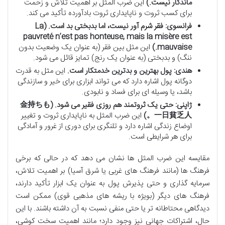
ماندگار نیست.)
این ضرب المثل بر اهمیت تلاش و زحمت
برای کسب ثروت و ناپایداری ثروت بادآورده تأکید می کند.
فرانسوی: فقر شرم آور نیست، اما بدبختی بد است. (La
pauvreté n’est pas honteuse, mais la misère est
mauvaise.)
این مثل بین فقر (به عنوان یک وضعیت بدون
ننگ) و بدبختی (به عنوان یک رنج) تمایز قائل می شود.
هندی: پول بهترین و بدترین خدمتکار است.
این مثل به قدرت
دوگانه پول اشاره دارد که می تواند ابزاری برای خیر و سازندگی
باشد، یا وسیله ای برای فساد و نابودی.
ژاپنی: حتی یک ثروتمند هم روزی فقیر می شود. (金持ちも
一日貧乏人。)
این ضرب المثل به ناپایداری ثروت و تغییر
اوضاع زندگی اشاره دارد و تلنگری برای دوری از غرور و آمادگی
برای هر شرایطی است.
مقایسه این ضرب المثل ها نشان می دهد که در حالی که برخی
فرهنگ ها (مانند فرهنگ های غربی یا شرق آسیا) بر اهمیت تلاش،
سرمایه گذاری و حتی پذیرش پول به عنوان یک ابزار تأکید دارند،
فرهنگ های دیگر (بویژه با ریشه های مذهبی قوی) ممکن است
دیدگاهی محتاطانه تر یا حتی منفی نسبت به آن داشته باشند. با این
حال، اشتراکات جهانی نیز وجود دارد؛ مانند اهمیت سخت کوشی،