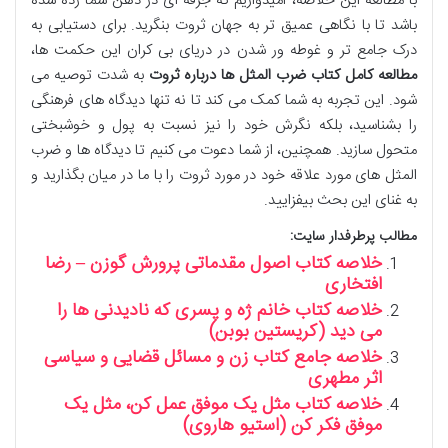
با مطالعه این خلاصه، امیدواریم که جرقه ای در ذهن شما زده شده
باشد تا با نگاهی عمیق تر به جهان ثروت بنگرید. برای دستیابی به
درک جامع تر و غوطه ور شدن در دریای بی کران این حکمت ها،
مطالعه کامل کتاب ضرب المثل ها درباره ثروت
به شدت توصیه می
شود. این تجربه به شما کمک می کند تا نه تنها دیدگاه های فرهنگی
را بشناسید، بلکه نگرش خود را نیز نسبت به پول و خوشبختی
متحول سازید. همچنین، از شما دعوت می کنیم تا دیدگاه ها و ضرب
المثل های مورد علاقه خود در مورد ثروت را با ما در میان بگذارید و
به غنای این بحث بیفزایید.
مطالب پرطرفدار سایت:
خلاصه کتاب اصول مقدماتی پرورش گوزن – رضا
افتخاری
خلاصه کتاب خانم ژه و پسری که نادیدنی ها را
می دید (کریستین بوبن)
خلاصه جامع کتاب زن و مسائل قضایی و سیاسی
اثر مطهری
خلاصه کتاب مثل یک موفق عمل کن، مثل یک
موفق فکر کن (استیو هاروی)