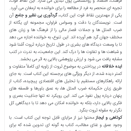
فرهنگ، اقتصاد و روانشناسی پول تبدیل می سازد. این نقاط قوت،
تجربه ای منحصر به فرد از مطالعه را برای خواننده به ارمغان می آورد.
یکی از مهمترین نقاط قوت این کتاب،
گردآوری بی نظیر و جامع
آن
است. نویسندگان با دقت و وسواس فراوان، مجموعه ای یگانه از
ضرب المثل ها و جملات قصار مالی را از فرهنگ ها و زبان های
مختلف جهان گرد هم آورده اند. این تنوع، به خواننده اجازه می دهد
تا با وسعت دیدگاه های بشری در طول تاریخ درباره ثروت آشنا شود
و شباهت ها و تفاوت ها را درک کند. این جامعیت، به ندرت در کتب
مشابه یافت می شود و ارزش پژوهشی بالایی به اثر می بخشد.
ایده خلاقانه
در پرداختن به موضوع ثروت از زاویه ای کاملاً متفاوت و
کمتر دیده شده، از دیگر ویژگی های برجسته این کتاب است. به جای
ارائه راهکارهای مستقیم یا تحلیل های اقتصادی پیچیده، کتاب از
طریق زبان حکیمانه ضرب المثل ها، به عمق باورها و فلسفه های
پنهان درباره پول نفوذ می کند. این رویکرد نه تنها جذابیت بصری و
فکری بالایی دارد، بلکه به خواننده امکان می دهد تا با دیدگاهی کل
نگرتر به مقوله ثروت بنگرد.
کوتاهی و ایجاز
محتوا نیز از مزایای قابل توجه این کتاب است. با
وجود عمق و غنای مطالب، کتاب به گونه ای تدوین شده که برای