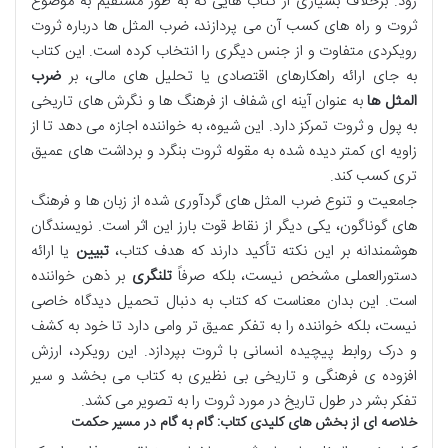
رود. برخلاف بسیاری از کتاب هایی که به طور مستقیم به موضوع
ثروت و راه های کسب آن می پردازند، ضرب المثل ها درباره ثروت
رویکردی متفاوت و از جنس دیگری را انتخاب کرده است. این کتاب
به جای ارائه راهکارهای اقتصادی یا تحلیل های مالی، بر
ضرب
المثل ها
به عنوان آینه ای شفاف از فرهنگ ها و نگرش های تاریخی
به پول و ثروت تمرکز دارد. این شیوه، به خواننده اجازه می دهد تا از
زاویه ای کمتر دیده شده به مقوله ثروت بنگرد و برداشت های عمیق
تری کسب کند.
جامعیت و تنوع ضرب المثل های گردآوری شده از زبان ها و فرهنگ
های گوناگون، یکی دیگر از نقاط قوت بارز این اثر است. نویسندگان
هوشمندانه بر این نکته تأکید دارند که هدف کتاب،
تبیین
یا ارائه
دستورالعملی مشخص نیست، بلکه صرفاً
تلنگری
بر ذهن خواننده
است. این بدان معناست که کتاب به دنبال تحمیل دیدگاه خاصی
نیست، بلکه خواننده را به تفکر عمیق تر وامی دارد تا خود به کشف
و درک روابط پیچیده انسانی با ثروت بپردازد. این رویکرد، ارزش
افزوده ی فرهنگی و تاریخی بی نظیری به کتاب می بخشد و سیر
تفکر بشر در طول تاریخ در مورد ثروت را به تصویر می کشد.
خلاصه ای از بخش های کلیدی کتاب: گام به گام در مسیر حکمت