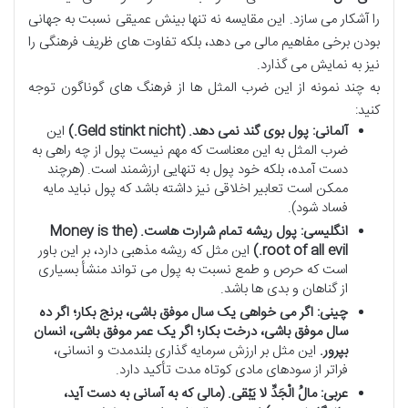
را آشکار می سازد. این مقایسه نه تنها بینش عمیقی نسبت به جهانی
بودن برخی مفاهیم مالی می دهد، بلکه تفاوت های ظریف فرهنگی را
نیز به نمایش می گذارد.
به چند نمونه از این ضرب المثل ها از فرهنگ های گوناگون توجه
کنید:
آلمانی: پول بوی گند نمی دهد. (Geld stinkt nicht.)
این
ضرب المثل به این معناست که مهم نیست پول از چه راهی به
دست آمده، بلکه خود پول به تنهایی ارزشمند است. (هرچند
ممکن است تعابیر اخلاقی نیز داشته باشد که پول نباید مایه
فساد شود).
انگلیسی: پول ریشه تمام شرارت هاست. (Money is the
root of all evil.)
این مثل که ریشه مذهبی دارد، بر این باور
است که حرص و طمع نسبت به پول می تواند منشأ بسیاری
از گناهان و بدی ها باشد.
چینی: اگر می خواهی یک سال موفق باشی، برنج بکار؛ اگر ده
سال موفق باشی، درخت بکار؛ اگر یک عمر موفق باشی، انسان
بپرور.
این مثل بر ارزش سرمایه گذاری بلندمدت و انسانی،
فراتر از سودهای مادی کوتاه مدت تأکید دارد.
عربی: مالُ الْجَدِّ لا یَبْقى. (مالی که به آسانی به دست آید،