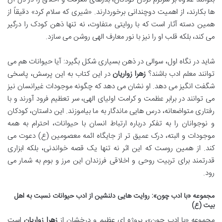
ها بکارند، از اهمیت دوچندانی برخوردارند. «شیری که سلام کرد» دقیقاً از
همین دسته آثار است که با روایتی متفاوت، نه تنها ذهن کودک را درگیر
می کند، بلکه قلب او را نیز با نور معارف الهی روشن می سازد.
شاید در نگاه اول، سوالی در ذهن بسیاری شکل بگیرد: آیا حیوانات هم می
توانند معلم ادب باشند؟
زهرا زواریان
در این کتاب به این پرسش، پاسخی
شگفت انگیز می دهد. او نشان می دهد که چگونه موجودات غیرانسان نیز
می توانند در برابر عظمت و کرامت اولیای الهی، سر تعظیم فرود آورند و با
رفتاری متواضعانه، درس هایی ماندگار به ما بیاموزند. این داستان، کودکان
و نوجوانان را به تفکر درباره ارتباط انسان با حیوانات، احترام به همه
موجودات و البته، درک عمیق تر از جایگاه ائمه معصومین (ع) دعوت می
کند. از همین روست که این اثر نه تنها یک قصه خواندنی، بلکه ابزاری
قدرتمند برای تربیت روحی و اخلاقی فرزندان این مرز و بوم به شمار می
رود.
مجموعه «با ادب چون»: روایت هایی دلنشین از ادب حیوانات نسبت به اهل
بیت (ع)
مجموعه «با ادب چون»، پروژه ای عظیم و درخشان از
زهرا زواریان
است