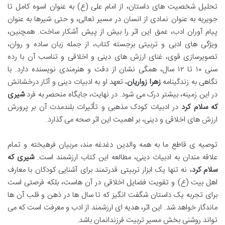
تحلیل شخصیت های داستان، از امام علی (ع) به عنوان اسوه کامل تا
جویریه به عنوان نمادی از انسان در مسیر تعالی، و حتی شیرها به عنوان
پیام آوران ادب، عمق این اثر را بیش از پیش آشکار ساخت. همچنین،
ویژگی های ادبی و تربیتی برجسته کتاب، از جمله زبان ساده و روان،
تصویرسازی قوی، غنای ارزش های دینی و اخلاقی و تناسب آن با رده
سنی ۱۰ تا ۱۲ سال، همگی نشان از دقت و هنرمندی نویسنده دارد. با
نگاهی به زندگینامه
زهرا زواریان
، تعهد او به ادبیات دینی و آثار درخشانش
در این زمینه، بیشتر درک می شود. در نهایت، جایگاه منحصر به فرد
شیری
که سلام کرد
در ادبیات کودک مذهبی و تأثیرات بلندمدت آن بر پرورش
ارزش های اخلاقی و دینی، بر اهمیت این اثر صحه می گذارد.
توصیه ی قاطع ما به همه والدین دغدغه مند، مربیان فرهیخته و تمام
علاقه مندان به ادبیات دینی، مطالعه این کتاب ارزشمند است.
شیری که
سلام کرد
، نه تنها یک ابزار تربیتی قدرتمند برای آشنایی کودکان با معارف
اهل بیت (ع) و تقویت فضایل اخلاقی در آن هاست، بلکه فرصتی است
برای تجربه یک داستان شگفت انگیز که تا سال ها در ذهن و قلب آن ها
ماندگار خواهد شد. این اثر، هدیه ای ارزشمند از ادب و معرفت است که می
تواند روشنی بخش مسیر تربیت فرزندانمان باشد.