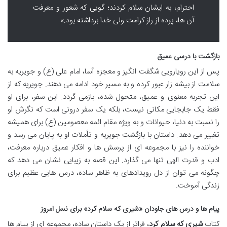
احترام، به ایشان سلام کردند؛ گویی که شعور و معرفت
آن ها، پرده از راز کرامت ولی خدا برداشته بود.»
بازگشت با درسی عمیق
پس از این رویارویی شگفت انگیز و معجزه آسا، امام علی (ع) و جویریه به
سلامت از بیشه زار عبور کرده و به مسیر خود ادامه می دهند. جویریه که از
این تجربه معنوی و عمیق، متحول شده، بازمی گردد. این سفر، برای او
فقط یک جابجایی مکانی نیست، بلکه یک سفر درونی است که نگرش او
را نسبت به دنیا، حیوانات و به ویژه مقام ائمه معصومین (ع) برای همیشه
تغییر می دهد. داستان با بازگشت جویریه و تأملات او به پایان می رسد و
خواننده را نیز با مجموعه ای از پرسش ها و افکار عمیق درباره معرفت،
ادب و قدرت الهی تنها می گذارد. این قصه به زیبایی نشان می دهد که
چگونه می توان از دل رویدادهای به ظاهر ساده، درس هایی عظیم برای
زندگی آموخت.
پیام ها و درس های جاودان «شیری که سلام کرد» برای نسل امروز
کتاب
شیری که سلام کرد
، فراتر از یک داستان ساده، مجموعه ای از پیام ها