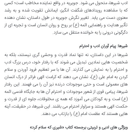
ادب شیرها، متحول می شود. جویریه در واقع نماینده مخاطب است؛ کسی
که با مشاهده رویدادهای شگفت انگیز، ایمانش تقویت شده و به رشد
معنوی دست می یابد. تغییر نگرش جویریه در طول داستان، نشان دهنده
تأثیر هدایت و راهنمایی ائمه (ع) بر روح و روان انسان است و تجربه ای از
دگرگونی درونی را به خواننده منتقل می سازد.
شیرها: پیام آوران ادب و احترام
شیرها در این داستان، نه تنها نماد قدرت و وحشی گری نیستند، بلکه به
شخصیت هایی نمادین تبدیل می شوند که با رفتار خود، درس بزرگ ادب
و احترام را به نمایش می گذارند. آن ها با سر تعظیم فرود آوردن و سلام
کردن به امام علی (ع)، نشان می دهند که کرامت الهی فراتر از درک انسان
های معمولی است و حتی موجودات درنده نیز آن را می فهمند. این رفتار
شیرها، پیامی قوی از شعور موجودات و احترام آن ها به جایگاه قدسی ائمه
(ع) است و به کودکان می آموزد که همه ی مخلوقات، جلوه ای از قدرت و
حکمت الهی هستند و سزاوار احترام می باشند. این شیرها، در حقیقت، آینه
هایی هستند که عظمت امام (ع) را بازتاب می دهند.
ویژگی های ادبی و تربیتی برجسته کتاب «شیری که سلام کرد»