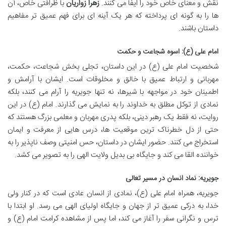
نقش و معنای خاص خود را ایفا می کنند.
زهرا زواریان
با ظرافتی خاص، آن
ها را به گونه ای پرداخته که هر یک آینه ای برای فهم عمیق تر مفاهیم
داستان باشند.
امام علی (ع): اسوه شجاعت و حکمت
شخصیت امام علی (ع) در این داستان، تجلی بخش شجاعت، حکمت،
مهربانی و ارتباط عمیق با خالق و مخلوقات است. ایشان با آرامش و
اطمینان خود در مواجهه با شیرها، نه تنها جویریه را آرام می کنند، بلکه
نمادی از توکل مطلق به خداوند را به نمایش می گذارند. امام (ع) در این
روایت، نه فقط یک رهبر دینی، بلکه پدری مهربان و معلمی بزرگ هستند که
حتی از دل خطرناک ترین موقعیت ها، درس هایی از معرفت و ایمان
استخراج می کنند. حضور ایشان در داستان، حس امنیتی وصف ناپذیر را به
خواننده القا می کند و جایگاه بی بدیل ولایت الهی را به تصویر می کشد.
جویریه: نماد انسان در مسیر تعالی
جویریه، همراه امام علی (ع)، نمادی از انسان عادی است که در کنار ولی
خدا، به درکی عمیق تر از جهان و جایگاه اولیای الهی می رسد. او ابتدا با
ترس و نگرانی سفر را آغاز می کند، اما پس از مشاهده کرامت امام (ع) و