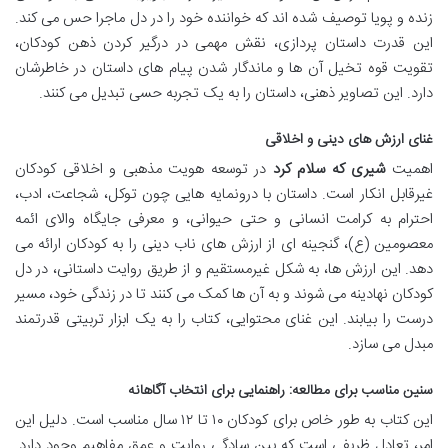
زنده و پویا توصیف شده اند که خواننده خود را در دل ماجرا حس می کند.
این قدرت داستان پردازی، نقش مهمی در درگیر کردن ذهن کودکان،
تقویت قوه تخیل آن ها و ماندگار شدن پیام های داستان در خاطرشان
دارد. این تصاویر ذهنی، داستان را به یک تجربه حسی تبدیل می کنند.
غنای ارزش های دینی و اخلاقی
اهمیت
شیری که سلام کرد
در توسعه هویت مذهبی و اخلاقی کودکان
غیرقابل انکار است. داستان با درونمایه هایی چون توکل، شجاعت، ادب،
احترام به کرامت انسانی و حتی حیوانی، و معرفی جایگاه والای ائمه
معصومین (ع)، گنجینه ای از ارزش های ناب دینی را به کودکان ارائه می
دهد. این ارزش ها، به شکل غیرمستقیم و از طریق روایت داستانی، در دل
کودکان نهادینه می شوند و به آن ها کمک می کنند تا در زندگی خود، مسیر
درست را بیابند. این غنای محتوایی، کتاب را به یک ابزار تربیتی قدرتمند
مبدل می سازد.
سنین مناسب برای مطالعه: راهنمایی برای انتخاب آگاهانه
این کتاب به طور خاص برای کودکان ۱۰ تا ۱۲ سال مناسب است. دلیل این
امر، تعادل ظریفی است که بین سادگی روایت و عمق مفاهیم وجود دارد.