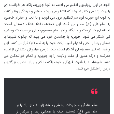
آنچه در این رویارویی اتفاق می افتد، نه تنها جویریه، بلکه هر خواننده ای
را بهت زده می کند. شیرها، که انتظار می رود با خشم و درندگی رفتار کنند،
به گونه ای حیرت آور، سر تعظیم فرود می آورند و با ادب و احترام خاصی،
به امام علی (ع) سلام می کنند. این صحنه، نقطه عطف داستان است؛
لحظه ای که کرامت و جایگاه والای امام معصوم، حتی بر حیوانات وحشی
نیز آشکار می شود. جویریه با چشمان خود می بیند که چگونه شیرها با
صدایی رسا و لحنی احترام آمیز، ارادت خود را به امام (ع) ابراز می کنند. این
واقعه، نه تنها معجزه ای آشکار است، بلکه درسی فراموش نشدنی از ادب،
معرفت و درک عمیق از مقام ولایت را به جویریه و تمام خوانندگان می
دهد. شیرها، نه با قدرت فیزیکی خود، بلکه با ادبی ورای تصور، بزرگترین
درس را منتقل می کنند.
«شیرها، آن موجودات وحشی بیشه زار، نه تنها راه را بر
امام علی (ع) نبستند، بلکه با صدایی رسا و سرشار از