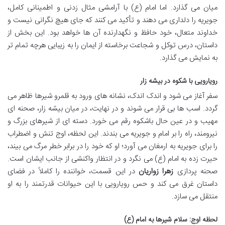
میان می گذارد. اما امام (ع) با آرامشی مثال زدنی و اطمینانی کامل،
جویریه را دلداری می دهند و تأکید می کنند که جای هیچ نگرانی نیست و
خداوند متعال، خود حافظ و نگهدارنده آن ها خواهد بود. این بخش از
داستان، درس توکل و شجاعت برخاسته از ایمان را به زیبایی هرچه تمام تر
به نمایش می گذارد.
رویارویی با شکوه در بیشه زار
سفر آغاز می شود و اندک اندک، نشانه های ورود به قلمرو شیرها ظاهر می
گردد. اسب ها بی قرار می شوند و در نهایت، در میان بیشه زار، صحنه ای
مهیب و در عین حال باشکوه رقم می خورد. دسته ای از شیرهای بزرگ و
نیرومند، راه را بر امام و جویریه می بندند. این لحظه، اوج تنش و اضطراب
را برای جویریه به ارمغان می آورد؛ او که خود را در برابر خطر مرگ می بیند،
حیرت زده به امام (ع) می نگرد و در انتظار واکنشی از جانب ایشان است.
صحنه پردازی
زهرا زواریان
در این قسمت، خواننده را کاملاً در فضای
داستان غرق می کند و حس رویارویی با این حیوانات قدرتمند را به او
منتقل می سازد.
لحظه اوج: سلام شیرها به امام (ع)