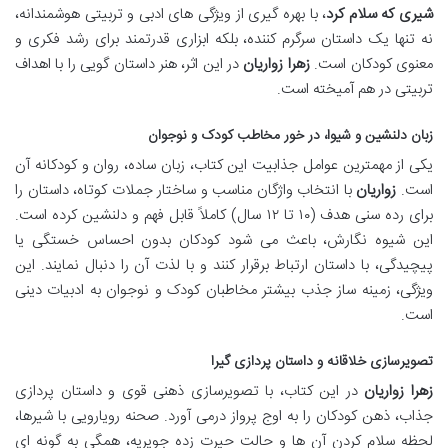
شیری که سلام کرد
، با بهره گیری از ویژگی های ادبی و تربیتی هوشمندانه،
نه تنها یک داستان سرگرم کننده، بلکه ابزاری قدرتمند برای رشد فکری و
معنوی کودکان است.
زهرا زواریان
در این اثر، هنر داستان گویی را با اهداف
تربیتی در هم آمیخته است.
زبان دلنشین و شیوا، در خور مخاطب کودک و نوجوان
یکی از مهمترین عوامل جذابیت این کتاب، زبان ساده، روان و کودکانه آن
است.
زواریان
با انتخاب واژگان مناسب و ساختار جملات کوتاه، داستان را
برای رده سنی هدف (۱۰ تا ۱۲ سال) کاملاً قابل فهم و دلنشین کرده است.
این شیوه نگارش، باعث می شود کودکان بدون احساس خستگی یا
پیچیدگی، با داستان ارتباط برقرار کنند و با لذت آن را دنبال نمایند. این
ویژگی، زمینه ساز جذب بیشتر مخاطبان کودک و نوجوان به ادبیات دینی
است.
تصویرسازی خلاقانه و داستان پردازی گیرا
زهرا زواریان
در این کتاب، با تصویرسازی ذهنی قوی و داستان پردازی
جذاب، ذهن کودکان را به اوج پرواز درمی آورد. صحنه رویارویی با شیرها،
لحظه سلام کردن آن ها و حالت حیرت زده جویریه، همگی به گونه ای