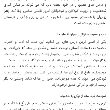
و درس های عمیق را در خود نهفته دارد که می تواند در شکل گیری
شخصیت و تربیت کودکان و نوجوانان امروز نقشی اساسی ایفا کند.
زهرا
زواریان
با هنرمندی تمام، این مفاهیم را در دل روایتی جذاب و فراموش
نشدنی جای داده است.
ادب و معرفت، فراتر از جهان انسان ها
یکی از اصلی ترین درس های این کتاب، این است که ادب و احترام،
محدود به تعاملات انسانی نیست. داستان نشان می دهد که حیوانات نیز
می توانند از درک و شعور بالایی برخوردار باشند و در برابر کرامت و عظمت،
رفتار مؤدبانه ای از خود نشان دهند. این پیام، دیدگاه کودک را نسبت به
محیط اطرافش گسترش می دهد و او را به احترام گذاشتن به تمام
موجودات، فارغ از نوع آن ها، ترغیب می کند. این بخش از داستان، به
کودکان می آموزد که همه موجودات، حتی آن ها که شاید وحشی به نظر
برسند، از فهم و ادراکی عمیق برخوردارند.
شجاعت برخاسته از توکل به خداوند
ترس جویریه از عبور از بیشه زار و آرامش بخشی امام علی (ع) با تأکید بر
حفاظت الهی، درس بزرگی از توکل و شجاعت برخاسته از ایمان است.