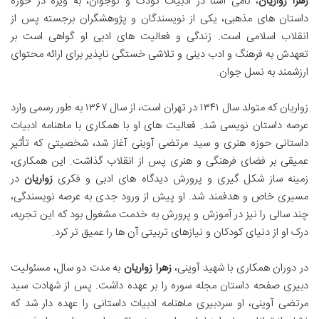
زهرا زواریان
، نامی آشنا در ادبیات کودک و نوجوان، به ویژه در حوزه
داستان های مذهبی، یکی از نویسندگان و پژوهشگران برجسته پس از
انقلاب اسلامی است. زندگی و فعالیت های ادبی او گواهی است بر
تعهدش به فرهنگ و ادب دینی و تلاشی خستگی ناپذیر برای ارائه محتوای
ارزشمند به نسل جوان.
زواریان که متولد سال ۱۳۴۱ در تهران است، از سال ۱۳۶۷ به طور رسمی وارد
عرصه داستان نویسی شد. فعالیت های او با همکاری با ماهنامه ادبیات
داستانی حوزه هنری و سید مرتضی آوینی آغاز شد، شخصیتی که تأثیر
عمیقی بر فضای فرهنگی و هنری پس از انقلاب گذاشت. این همکاری،
زمینه ساز شکل گیری و پرورش دیدگاه های ادبی و فکری
زواریان
در
مسیری خاص و هدفمند شد. او پیش از ورود جدی به عرصه نویسندگی،
چند سالی را نیز در آموزش و پرورش به خدمت مشغول بود که این تجربه،
درک او از دنیای کودکان و نیازهای تربیتی آن ها را عمیق تر کرد.
در دوران همکاری با شهید آوینی،
زهرا زواریان
به مدت دو سال، مسئولیت
دبیری صفحه داستان مجله سوره را بر عهده داشت. پس از شهادت سید
مرتضی آوینی، او سردبیری ماهنامه ادبیات داستانی را عهده دار شد که