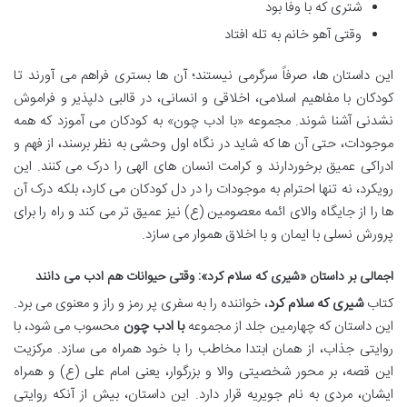
شتری که با وفا بود
وقتی آهو خانم به تله افتاد
این داستان ها، صرفاً سرگرمی نیستند؛ آن ها بستری فراهم می آورند تا
کودکان با مفاهیم اسلامی، اخلاقی و انسانی، در قالبی دلپذیر و فراموش
نشدنی آشنا شوند. مجموعه «با ادب چون» به کودکان می آموزد که همه
موجودات، حتی آن ها که شاید در نگاه اول وحشی به نظر برسند، از فهم و
ادراکی عمیق برخوردارند و کرامت انسان های الهی را درک می کنند. این
رویکرد، نه تنها احترام به موجودات را در دل کودکان می کارد، بلکه درک آن
ها را از جایگاه والای ائمه معصومین (ع) نیز عمیق تر می کند و راه را برای
پرورش نسلی با ایمان و با اخلاق هموار می سازد.
اجمالی بر داستان «شیری که سلام کرد»: وقتی حیوانات هم ادب می دانند
کتاب
شیری که سلام کرد
، خواننده را به سفری پر رمز و راز و معنوی می برد.
این داستان که چهارمین جلد از مجموعه
با ادب چون
محسوب می شود، با
روایتی جذاب، از همان ابتدا مخاطب را با خود همراه می سازد. مرکزیت
این قصه، بر محور شخصیتی والا و بزرگوار، یعنی امام علی (ع) و همراه
ایشان، مردی به نام جویریه قرار دارد. این داستان، بیش از آنکه روایتی