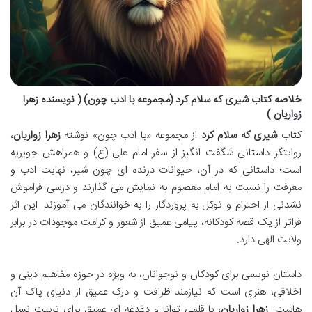
خلاصه کتاب شیری که سلام کرد (مجموعه با ادب چون) ( نویسنده زهرا
زواریان )
کتاب
شیری که سلام کرد
از مجموعه «با ادب چون» نوشته
زهرا زواریان
،
روایتگر داستانی شگفت انگیز از سفر امام علی (ع) و همراهش جویریه
است؛ داستانی که در آن، حیوانات درنده ای چون شیر، نهایت ادب و
معرفت را نسبت به امام معصوم به نمایش می گذارند و درسی فراموش
نشدنی از احترام و توکل به پروردگار را به خوانندگان می آموزند. این اثر
فراتر از یک قصه کودکانه، پیامی عمیق از شعور و کرامت موجودات در برابر
ولایت الهی دارد.
داستان نویسی برای کودکان و نوجوانان، به ویژه در حوزه مفاهیم دینی و
اخلاقی، هنری است که نیازمند ظرافت و درک عمیق از دنیای پاک آن
هاست.
زهرا زواریان
، با قلمی توانا و دغدغه ای عمیق برای تربیت نسل