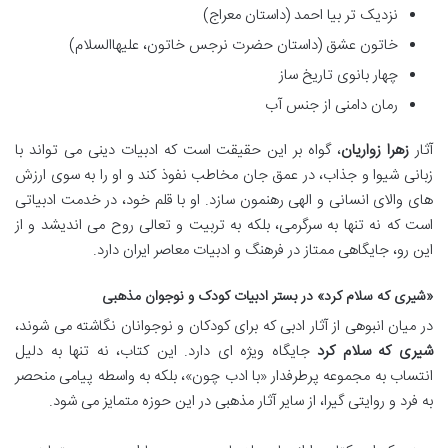
نزدیک تر بیا احمد (داستان معراج)
خاتون عشق (داستان حضرت نرجس خاتون، علیهاالسلام)
چهار بانوی تاریخ ساز
رمان دامنی از جنس آب
آثار
زهرا زواریان
، گواه بر این حقیقت است که ادبیات دینی می تواند با
زبانی شیوا و جذاب، در عمق جان مخاطب نفوذ کند و او را به سوی ارزش
های والای انسانی و الهی رهنمون سازد. او با قلم خود، در خدمت ادبیاتی
است که نه تنها به سرگرمی، بلکه به تربیت و تعالی روح می اندیشد و از
این رو، جایگاهی ممتاز در فرهنگ و ادبیات معاصر ایران دارد.
«شیری که سلام کرد» در بستر ادبیات کودک و نوجوان مذهبی
در میان انبوهی از آثار ادبی که برای کودکان و نوجوانان نگاشته می شوند،
شیری که سلام کرد
جایگاه ویژه ای دارد. این کتاب، نه تنها به دلیل
انتساب به مجموعه پرطرفدار «با ادب چون»، بلکه به واسطه پیامی منحصر
به فرد و روایتی گیرا، از سایر آثار مذهبی در این حوزه متمایز می شود.