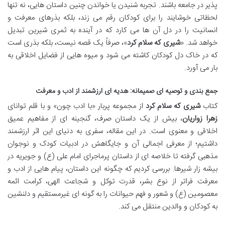
پذیر در جامعه باشند. تجربه شنیدن یا خواندن چنین داستان هایی، نه تنها
لحظاتی خوشایند را برای کودکان رقم می زند، بلکه بذرهای معرفت و
انسانیت را در دل آن ها می کارد که در آینده به ثمری شیرین تبدیل
خواهد شد. «
شیری که سلام کرد
»، صرفاً یک قصه نیست، بلکه بذری است
که در خاک دل کودکان کاشته می شود و میوه هایی از فضایل اخلاقی به
بار می آورد.
جمع بندی و توصیه ای صمیمانه: هدیه ای ارزشمند از ادب و معرفت
کتاب
شیری که سلام کرد
از مجموعه پربار «با ادب چون» و با قلم توانای
زهرا زواریان
، بیش از یک داستان صرف، گنجینه ای از مفاهیم عمیق
اخلاقی و معنوی است. در این مقاله، سفری به دنیای این اثر ارزشمند
داشتیم؛ از معرفی اجمالی آن و جایگاهش در ادبیات کودک و نوجوان
مذهبی گرفته تا خلاصه ای از داستان پرماجرای امام علی (ع) و جویریه در
بیشه زار شیرها. بررسی کردیم که چگونه این داستان، پیام هایی از ادب و
معرفت فراتر از نوع بشر، قدرت توکل و شجاعت الهی، کرامت ائمه
معصومین (ع) و شعور و فهم حیوانات را به گونه ای غیرمستقیم و دلنشین
به کودکان و والدین منتقل می کند.