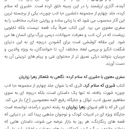
آینده، آثاری ارزشمند را در این زمینه خلق کرده است. «شیری که سلام
کرد»، جلد چهارم از مجموعه دلنشین «با ادب چون»، یکی از برجسته ترین
این آثار محسوب می شود که با زبانی ساده و روایتی جذاب، مخاطب را به
سفری معنوی می برد. این کتاب صرفاً یک قصه نیست، بلکه تابلویی
زیباست که در آن، ادب و معرفت حیوانات، درسی بزرگ برای انسان ها می
شود. این مقاله کوششی است برای گشودن دریچه ای به این دنیای
شگفت انگیز و بررسی ابعاد مختلف آن، تا خوانندگان، به ویژه والدین و
مربیان، بتوانند درکی عمیق تر از محتوای غنی و پیام های تربیتی آن به
دست آورند.
سفری معنوی با «شیری که سلام کرد»: نگاهی به شاهکار زهرا زواریان
کتاب
شیری که سلام کرد
، اثری که با عنوان جلد چهارم از مجموعه «با ادب
چون» شهرت یافته، نه تنها یک داستان است، بلکه دریچه ای به سوی
مفاهیم عمیق ادب، توکل و جایگاه رفیع ائمه معصومین (ع) باز می کند.
این اثر که با قلم شیوای
زهرا زواریان
به رشته تحریر درآمده، توانسته است
جایگاه ویژه ای در ادبیات کودک و نوجوان مذهبی پیدا کند. در دنیایی که
قصه های رنگارنگ، هر روز به بازار عرضه می شوند، داستان هایی که
بتوانند علاوه بر سرگرم کردن کودکان، بذرهای معرفت و اخلاق را در دل آن