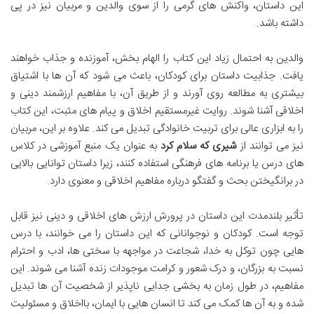
این داستان، واکنش های گرمی را از سوی والدین و مربیان نیز در پی
داشته باشد.
والدین به احتمال زیاد این کتاب را الهام بخش، آموزنده و جذاب خواهند
یافت. جذابیت داستان برای کودکان، باعث می شود که آن ها با اشتیاق
بیشتری به مطالعه روی آورند و از طریق آن، با مفاهیم ارزشمند دینی و
اخلاقی آشنا شوند. روایت غیرمستقیم اخلاق و پیام های مثبت، این کتاب
را به ابزاری عالی برای تربیت خانوادگی تبدیل می کند. علاوه بر این، مربیان
نیز می توانند از
شیری که سلام کرد
به عنوان یک منبع آموزشی در کلاس
های درس یا برنامه های فرهنگی استفاده کنند، زیرا داستان توانایی بالایی
در برانگیختن بحث و گفتگو درباره مفاهیم اخلاقی و معنوی دارد.
تأثیر بلندمدت این داستان در پرورش ارزش های اخلاقی و دینی نیز قابل
توجه است. کودکان و نوجوانانی که این داستان را می خوانند، با درس
هایی چون توکل به خدا، شجاعت در مواجهه با سختی ها، ادب و احترام
نسبت به بزرگان، و درک شعور و کرامت موجودات زنده آشنا می شوند. این
مفاهیم، در طول زمان به بخشی جدایی ناپذیر از شخصیت آن ها تبدیل
شده و به آن ها کمک می کند تا انسان هایی با ایمان، بااخلاق و مسئولیت