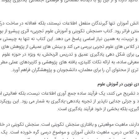
ار تأکید دارد، و از این رو با دیدگاه گفتمانی و فرهنگی اجتماعی یادگیری پیوند
انش آموزان تنها گیرندگان منفعل اطلاعات نیستند، بلکه فعالانه در ساخت د
تی فراتر رود. کتاب «سنجش تکوینی و آموزش علوم تجربی» اثری پیشرو از بو
م و تربیت، به همین نیاز اساسی پاسخ می دهد. این کتاب نه تنها به چیستی
را در کلاس های علوم تجربی بررسی می کند و بینش های عمیقی از پژوهش های 
تی برای شکل دهی یادگیری عمیق و تدریس اثربخش، به ویژه در حوزه علوم ت
ک معرفی ساده، به ارائه نکات کلیدی، یافته های پژوهشی و کاربردهای عملی مط
تری از محتوای آن را برای معلمان، دانشجویان و پژوهشگران فراهم آورد.
دی نوین در آموزش علوم
 تشریح می کنند، یک فرآیند ساده جمع آوری اطلاعات نیست، بلکه فعالیتی ا
ئی جدایی ناپذیر از تجربه یاددهی-یادگیری به شمار می رود. این رویکرد ب
 گیری، بلکه بخشی از خود فرآیند یادگیری است.
د دارند، ماهیت موقعیتی و بافتاری سنجش تکوینی است. سنجش تکوینی در خلأ
ه فرد کلاس درس، ماهیت دانش آموزان و موضوع درسی گره خورده است. یک ر