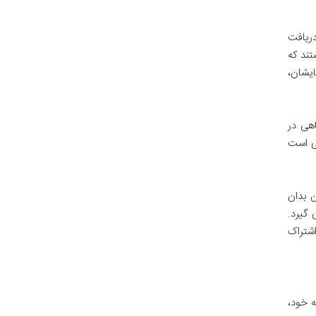
دریافت
تند که
یشان،
هی در
ی است
 بدان
گیرد.
اشتراک
 خود،