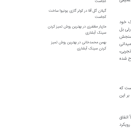
 عمیقی
کجاست
گیلان گل آقا
در
کولر گازی یونیوا ساخت
کجاست
رک خود
مازیار مظفری
در
بهترین روش تمیز کردن
رلی بل
سینک آبشاری
 سنجش
بهمن محمدخانی
در
بهترین روش تمیز
میدانی
کردن سینک آبشاری
جربی،
رح شده
ست که
ر این
 اتفاق
ویکرد