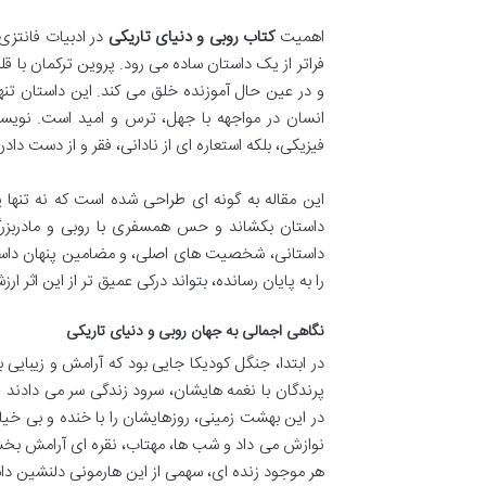
اهمیت
کتاب روبی و دنیای تاریکی
در ادبیات فانتزی
فراتر از یک داستان ساده می رود. پروین ترکمان با قلم
و در عین حال آموزنده خلق می کند. این داستان تن
انسان در مواجهه با جهل، ترس و امید است. نویسند
فیزیکی، بلکه استعاره ای از نادانی، فقر و از دست دا
این مقاله به گونه ای طراحی شده است که نه تنها یک
داستان بکشاند و حس همسفری با روبی و مادربزرگش
داستانی، شخصیت های اصلی، و مضامین پنهان داستا
را به پایان رسانده، بتواند درکی عمیق تر از این اثر ار
نگاهی اجمالی به جهان روبی و دنیای تاریکی
در ابتدا، جنگل کودیکا جایی بود که آرامش و زیبایی
پرندگان با نغمه هایشان، سرود زندگی سر می دادند و
در این بهشت زمینی، روزهایشان را با خنده و بی خ
نوازش می داد و شب ها، مهتاب، نقره ای آرامش بخش 
هر موجود زنده ای، سهمی از این هارمونی دلنشین د