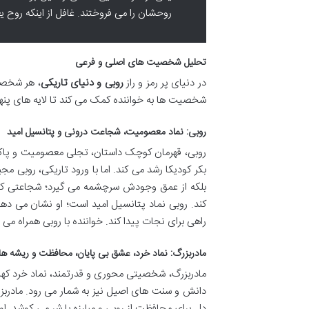
روحشان را می فروختند. غافل از اینکه روح
تحلیل شخصیت های اصلی و فرعی
در دنیای پر رمز و راز
روبی و دنیای تاریکی
، هر شخصیت
شخصیت ها به خواننده کمک می کند تا لایه های پنهان
روبی: نماد معصومیت، شجاعت درونی و پتانسیل امید
روبی، قهرمان کوچک داستان، تجلی معصومیت و پاکی
بکر کودیکا رشد می کند. اما با ورود تاریکی، روبی 
بلکه از عمق وجودش سرچشمه می گیرد؛ شجاعتی که ب
کند. روبی نماد پتانسیل امید است؛ او نشان می ده
راهی برای نجات پیدا کند. خواننده با روبی همراه می
مادربزرگ: نماد خرد، عشق بی پایان، محافظت و ریشه ه
مادربزرگ، شخصیتی محوری و قدرتمند، نماد خرد کهن 
دانش و سنت های اصیل نیز به شمار می رود. مادربز
دل برای محافظت از روبی و مبارزه با شر می کوشد. او