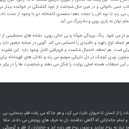
حظات، حس ناتوانی و در عین حال شجاعت از خود گذشتگی در خواننده بیدار م
می زند تا نوه اش را نجات دهد؛ متصدی کتابخانه نیز با وجود از دست دادن
مام توان به یاری روبی و مادربزرگ می آید.
ر می شود. رنگ پریدگی شوآنا و بی حالی روبی، نشانه های مستقیمی از تأ
هر جمله، اوج دلهره و ناامیدی را احساس می کند. گویی در صحنه حضور دارد 
مرئی است. هر لحظه، احتمال شکست و فروپاشی کامل وجود دارد. این فشرده 
ون نوری کوچک در دل تاریکی سوسو می زند و تلاش های قهرمانانه برای بق
در این لحظات، هسته اصلی روایت را شکل می دهند و شخصیت ها را در برابر 
 را از انسان تا حیوان غارت می کرد، و هر جا که می رفت فقر، بدبختی، بی
 تمام جاندارانی که آگاهی نداشتند دل به حرف های پوچش می دادند. مثلا
نیاز به روح ندارید و بدون روح هم زنده اید و جانداران از فقر و گرسنگی