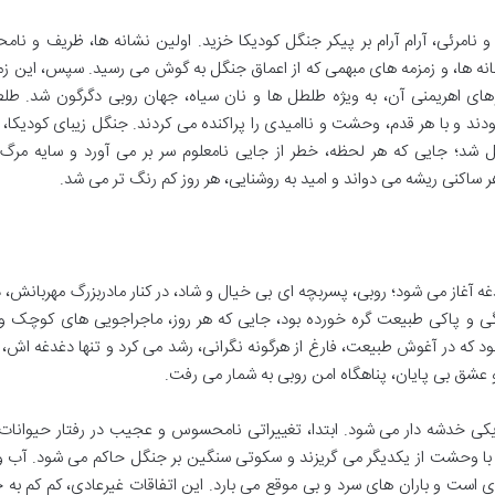
و نامرئی، آرام آرام بر پیکر جنگل کودیکا خزید. اولین نشانه ها، ظریف و ن
نه ها، و زمزمه های مبهمی که از اعماق جنگل به گوش می رسید. سپس، این زم
های اهریمنی آن، به ویژه طلطل ها و نان سیاه، جهان روبی دگرگون شد. طلط
د و با هر قدم، وحشت و ناامیدی را پراکنده می کردند. جنگل زیبای کودیکا،
دیل شد؛ جایی که هر لحظه، خطر از جایی نامعلوم سر بر می آورد و سایه مرگ،
ساکنی ریشه می دواند و امید به روشنایی، هر روز کم رنگ تر می شد.
ه آغاز می شود؛ روبی، پسربچه ای بی خیال و شاد، در کنار مادربزرگ مهربانش، 
ادگی و پاکی طبیعت گره خورده بود، جایی که هر روز، ماجراجویی های کوچک 
ود که در آغوش طبیعت، فارغ از هرگونه نگرانی، رشد می کرد و تنها دغدغه اش، 
و عشق بی پایان، پناهگاه امن روبی به شمار می رفت.
اریکی خدشه دار می شود. ابتدا، تغییراتی نامحسوس و عجیب در رفتار حیوانا
ات با وحشت از یکدیگر می گریزند و سکوتی سنگین بر جنگل حاکم می شود. آب 
است و باران های سرد و بی موقع می بارد. این اتفاقات غیرعادی، کم کم به 