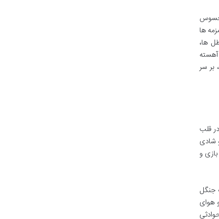
امحسوس
زمه ها
ل ها،
 آهسته
 بر سر
در قلب
و شادی
بازی و
ت جنگل
و هوای
حوادثی