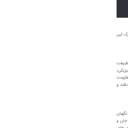
رک این
طبیعت
یزیکی،
قاومت
باشد و
نگهبان
 جان و
ری های