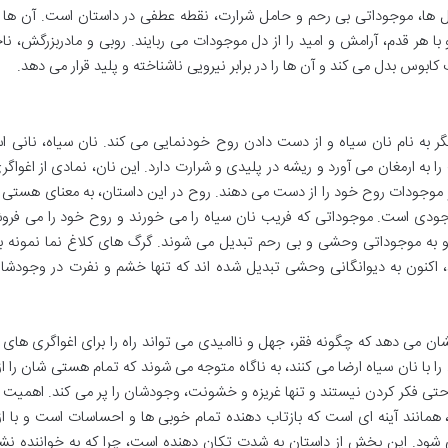
ل ها، موجوداتی بی رحم و حامل شرارت، نقطه عطفی در داستان است. آن ها
هر قدم، آرامش و امید را از دل موجودات می ربایند. روبی و مادربزرگش، نا
کابوس بدل می کند و آن ها را در برابر نیرویی ناشناخته و پلید قرار می دهد.
نگر به نام نان سیاه و از دست دادن روح خودنمایی می کند. نان سیاه، نانی 
 به ارمغان می آورد و ریشه در پلیدی و شرارت دارد. این نان، نمادی از اغواگ
 موجودات روح خود را از دست می دهند. روح در این داستان، به معنای هستی 
ودی است. موجوداتی که فریب نان سیاه را می خورند و روح خود را می فروش
 به موجوداتی وحشی و بی رحم تبدیل می شوند. گرگ های کلاغ نما نمونه بار
، اکنون به دیوانگانی وحشی تبدیل شده اند که تنها خشم و نفرت در وجودشا
می دهد که چگونه فقر، جهل و ناامیدی می تواند راه را برای اغواگری های و
ا با نان سیاه ارضا می کنند، به ناگاه متوجه می شوند که تمام هستی شان را 
 حتی فکر کردن نیستند و تنها غریزه و خشونت، وجودشان را پر می کند. اهمیت 
، همانند آینه ای است که بازتاب دهنده تمام خوبی ها و احساسات است و با 
شود. این بخش از داستان به شدت تکان دهنده است، چرا که به خواننده نش