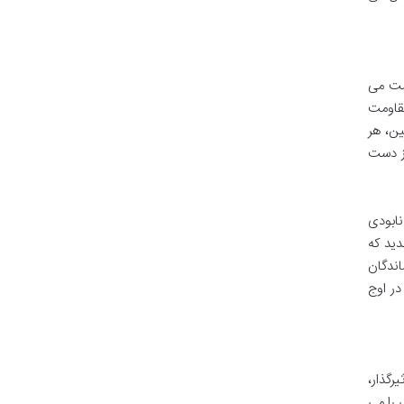
ومت می
قاومت
ین، هر
از دست
نابودی
دید که
اندگان
در اوج
رگذار،
 را می