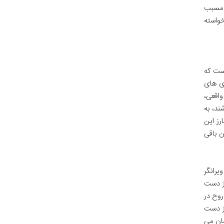
 مسبب
خواسته
است که
ری های
واقعی،
ند، به
ز این
ن باقی
یرانگر
از دست
روح در
از دست
ان می