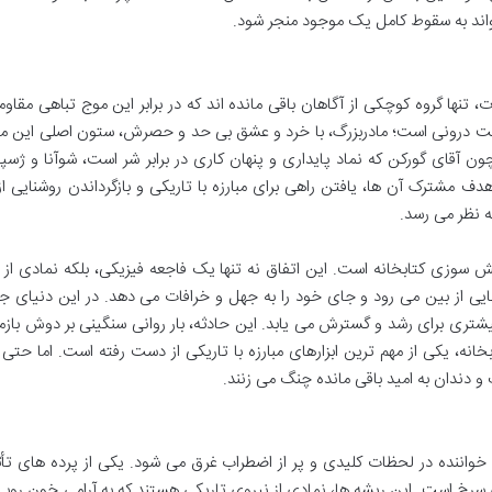
واند به سقوط کامل یک موجود منجر شود.
تنها گروه کوچکی از آگاهان باقی مانده اند که در برابر این موج تباهی مقا
عت درونی است؛ مادربزرگ، با خرد و عشق بی حد و حصرش، ستون اصلی این م
 آقای گورکن که نماد پایداری و پنهان کاری در برابر شر است، شوآنا و ژسپ
ف مشترک آن ها، یافتن راهی برای مبارزه با تاریکی و بازگرداندن روشنایی 
ه نظر می رسد.
 سوزی کتابخانه است. این اتفاق نه تنها یک فاجعه فیزیکی، بلکه نمادی از 
یی از بین می رود و جای خود را به جهل و خرافات می دهد. در این دنیای ج
ری برای رشد و گسترش می یابد. این حادثه، بار روانی سنگینی بر دوش بازم
ابخانه، یکی از مهم ترین ابزارهای مبارزه با تاریکی از دست رفته است. اما حتی 
 دندان به امید باقی مانده چنگ می زنند.
واننده در لحظات کلیدی و پر از اضطراب غرق می شود. یکی از پرده های تأثی
رخ است. این ریشه ها، نمادی از نیروی تاریکی هستند که به آرامی خون روبی