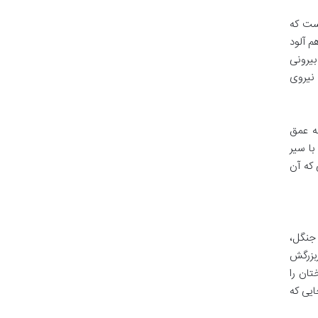
است که
م آلود
بیرونی
 نیروی
به عمق
ا سیر
که آن
 جنگل،
ربزرگش
تان را
ایی که