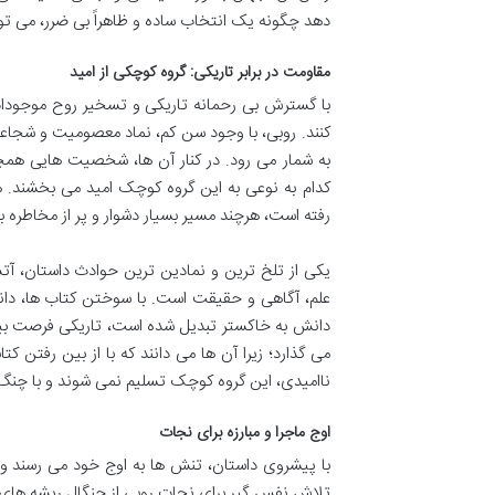
دهد چگونه یک انتخاب ساده و ظاهراً بی ضرر، می ت
مقاومت در برابر تاریکی: گروه کوچکی از امید
با گسترش بی رحمانه تاریکی و تسخیر روح موجودات، 
کنند. روبی، با وجود سن کم، نماد معصومیت و شجا
به شمار می رود. در کنار آن ها، شخصیت هایی همچون
کدام به نوعی به این گروه کوچک امید می بخشند. هد
رفته است، هرچند مسیر بسیار دشوار و پر از مخاطره ب
یکی از تلخ ترین و نمادین ترین حوادث داستان، آتش
علم، آگاهی و حقیقت است. با سوختن کتاب ها، دانا
دانش به خاکستر تبدیل شده است، تاریکی فرصت بیشت
می گذارد؛ زیرا آن ها می دانند که با از بین رفتن کت
ناامیدی، این گروه کوچک تسلیم نمی شوند و با چنگ و
اوج ماجرا و مبارزه برای نجات
با پیشروی داستان، تنش ها به اوج خود می رسند و خ
تلاش نفس گیر برای نجات روبی از چنگال ریشه های س