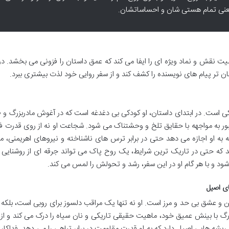
 یعنی تمام هستی شان و احساساتشان.
 نقش و نماد ویژه ای را ایفا می کند که عمق داستان را فزونی می بخشد. د
 تر پیام های نویسنده را کشف کند و از سفر روایی خود لذت بیشتری ببرد.
 است. در ابتدای داستان، او کودکی بی دغدغه است که در آغوش مادربزرگ و 
مجبور به مواجهه با حقایق تلخ و وحشتناک می شود. شجاعت او نه از روی قدرت ف
ه او اجازه می دهد حتی در برابر ترس های ناشناخته و نیروهای اهریمنی، م
د که حتی در تاریک ترین شرایط، یک روح پاک می تواند جرقه ای از روشنایی 
 شود و با هر گام او در این سفر، رشد و تحولش را لمس می کند.
ای اصیل
و عشق بی حد و مرز است. او نه تنها یک مراقب دلسوز برای روبی است، بلکه 
رگ با بینش عمیق خود، ماهیت حقیقی تاریکی و نان سیاه را درک می کند و از
 ریشه هایی اصیل دارد که به او قدرت مقاومت در برابر تباهی را می دهد. فداکا