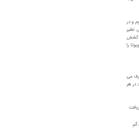
گ جهانی دوم و در
ی نظیر
س کشش
وتا را
صرف می
 در هر
ریافت
 گم