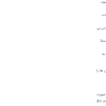
ود،
ات
ردن بی
ثلاً
به
 ها را
ه صورت
ین پنج