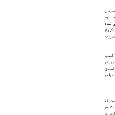
سازمان
جه نرم
فی شده
یکی از
یدن به
دا کسب
ین اثر
 کلیدی
 را در
است که
 که هر
امل با