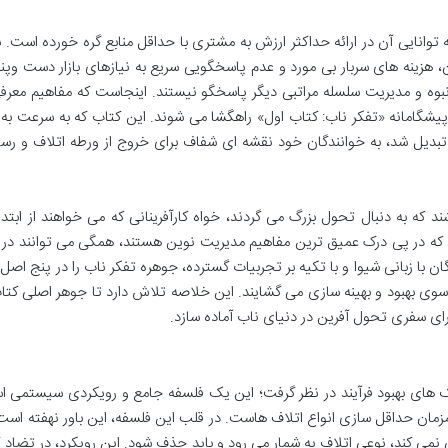
 توانایی آن در ارائه حداکثر ارزش به مشتری با حداقل منابع گره خورده است. 
، هزینه های سربار بی مورد و عدم پاسخگویی سریع به نیازهای بازار دست وپن
نبوه و مدیریت سلسله مراتبی دیگر پاسخگو نیستند. اینجاست که مفاهیم معر
یشگامانه «تفکر ناب: کتاب اول» راهگشا می شوند. این کتاب که به سرعت به 
 تبدیل شد، به خوانندگان خود نقشه ای شفاف برای خروج از ورطه اتلاف و رس
ند که به دنبال تحول بزرگ می گردند، خواه کارآفرینانی که می خواهند از ابت
 که در پی درک عمیق ترین مفاهیم مدیریت نوین هستند، همگی می توانند در ا
 با زبانی شیوا و با تکیه بر تجربیات گسترده، جوهره تفکر ناب را در پنج اصل
سوی بهبود و بهینه سازی می گشایند. این خلاصه تلاش دارد تا جوهر اصلی کتاب
رای سفری تحول آفرین در دنیای ناب آماده سازد.
تکنیک های بهبود فرآیند در نظر گرفت؛ این یک فلسفه جامع و رویکردی سیستمی 
ان حداقل سازی انواع اتلاف هاست. در قلب این فلسفه، این باور نهفته است
نمی کند، نوعی اتلاف به شمار می رود و باید حذف شود. این رویکرد، در تضاد ک