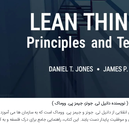
( نویسنده دانیل تی. جونز، جیمز پی. ووماک )
انقلابی از دانیل تی. جونز و جیمز پی. ووماک است که به سازمان ها می آموزد
ی و موفقیت پایدار دست یابند. این کتاب، راهنمایی جامع برای درک فلسفه و به ک