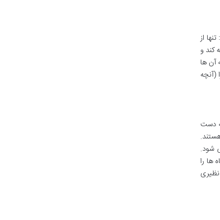
نها از
 کند و
 آن ها
 (آنچه
ه دست
ستند.
زش (Value Stream Mapping – VSM) انجام می شود.
 ها را
 نظیری