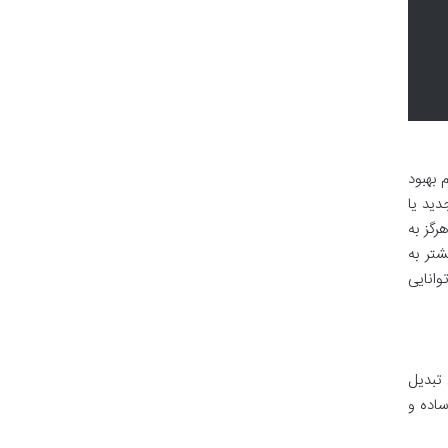
 بهبود
 جدید یا
رگز به
شتر به
وانایی
تبدیل
ساده و