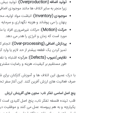
تولید اضافه (Overproduction):
تولید بیش از
زیرا منجر به سایر اتلاف ها مانند موجودی اض
موجودی (Inventory):
انباشت مواد اولیه، م
پنهان را می پوشاند و هزینه نگهداری و سرمایه 
حرکت (Motion):
حرکات غیرضروری افراد یا م
مورد است که زمان و انرژی را هدر می دهد.
پردازش اضافی (Over-processing):
انجام کا
تمیز کردن یک قطعه بیشتر از حد لازم یا وارد 
نقایص/عیوب (Defects):
هرگونه اشتباه یا نق
طور مستقیم بر کیفیت، هزینه و رضایت مشتری ت
با درک عمیق این اتلاف ها و آموزش کارکنان برای شنا
صرف فعالیت های ارزش آفرین کنند. این آغاز سفر 
پنج اصل اساسی تفکر ناب: ستون های آفرینش ارزش
قلب تپنده فلسفه تفکر ناب، پنج اصل کلیدی است که
یکپارچه و به هم پیوسته عمل می کنند و موفقیت در