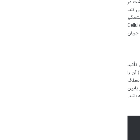
گشت در
ی کند،
شمگیر
 ایجاد جریان، لازم است موانع و گلوگاه ها برطرف شوند. تکنیک هایی نظیر تولید سلولی (Cellular
ن جریان
تأکید
 آن را
انعطاف
پایین
 باشد.