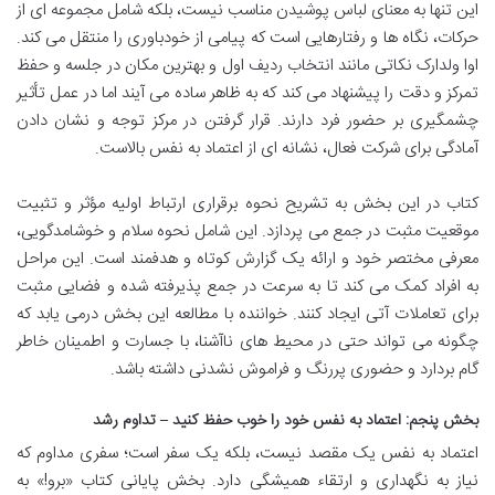
این تنها به معنای لباس پوشیدن مناسب نیست، بلکه شامل مجموعه ای از
حرکات، نگاه ها و رفتارهایی است که پیامی از خودباوری را منتقل می کند.
اوا ولدارک نکاتی مانند انتخاب ردیف اول و بهترین مکان در جلسه و حفظ
تمرکز و دقت را پیشنهاد می کند که به ظاهر ساده می آیند اما در عمل تأثیر
چشمگیری بر حضور فرد دارند. قرار گرفتن در مرکز توجه و نشان دادن
آمادگی برای شرکت فعال، نشانه ای از اعتماد به نفس بالاست.
کتاب در این بخش به تشریح نحوه برقراری ارتباط اولیه مؤثر و تثبیت
موقعیت مثبت در جمع می پردازد. این شامل نحوه سلام و خوشامدگویی،
معرفی مختصر خود و ارائه یک گزارش کوتاه و هدفمند است. این مراحل
به افراد کمک می کند تا به سرعت در جمع پذیرفته شده و فضایی مثبت
برای تعاملات آتی ایجاد کنند. خواننده با مطالعه این بخش درمی یابد که
چگونه می تواند حتی در محیط های ناآشنا، با جسارت و اطمینان خاطر
گام بردارد و حضوری پررنگ و فراموش نشدنی داشته باشد.
بخش پنجم: اعتماد به نفس خود را خوب حفظ کنید – تداوم رشد
اعتماد به نفس یک مقصد نیست، بلکه یک سفر است؛ سفری مداوم که
نیاز به نگهداری و ارتقاء همیشگی دارد. بخش پایانی کتاب «برو!» به