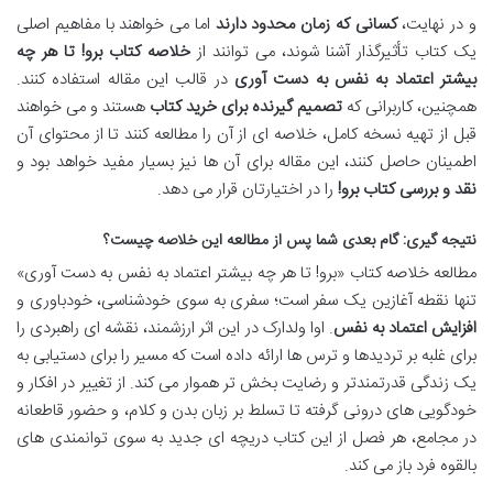
و در نهایت،
کسانی که زمان محدود دارند
اما می خواهند با مفاهیم اصلی
یک کتاب تأثیرگذار آشنا شوند، می توانند از
خلاصه کتاب برو! تا هر چه
بیشتر اعتماد به نفس به دست آوری
در قالب این مقاله استفاده کنند.
همچنین، کاربرانی که
تصمیم گیرنده برای خرید کتاب
هستند و می خواهند
قبل از تهیه نسخه کامل، خلاصه ای از آن را مطالعه کنند تا از محتوای آن
اطمینان حاصل کنند، این مقاله برای آن ها نیز بسیار مفید خواهد بود و
نقد و بررسی کتاب برو!
را در اختیارتان قرار می دهد.
نتیجه گیری: گام بعدی شما پس از مطالعه این خلاصه چیست؟
مطالعه خلاصه کتاب «برو! تا هر چه بیشتر اعتماد به نفس به دست آوری»
تنها نقطه آغازین یک سفر است؛ سفری به سوی خودشناسی، خودباوری و
افزایش اعتماد به نفس
. اوا ولدارک در این اثر ارزشمند، نقشه ای راهبردی را
برای غلبه بر تردیدها و ترس ها ارائه داده است که مسیر را برای دستیابی به
یک زندگی قدرتمندتر و رضایت بخش تر هموار می کند. از تغییر در افکار و
خودگویی های درونی گرفته تا تسلط بر زبان بدن و کلام، و حضور قاطعانه
در مجامع، هر فصل از این کتاب دریچه ای جدید به سوی توانمندی های
بالقوه فرد باز می کند.