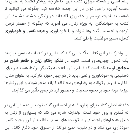
پیام اصلی و هسته مرکزی کتاب «برو! تا هر چه بیشتر اعتماد به نفس به
دست آوری» را می توان در این جمله خلاصه کرد: چگونه می توانیم از
ضعف به قدرت برسیم و حضوری قاطعانه در زندگی داشته باشیم؟ این
کتاب به خوانندگان، به ویژه زنان، می آموزد که چگونه از حصار ترس،
تردید و احساس گناه رها شوند و با خودباوری و
عزت نفس و خودباوری
کامل، مسیر موفقیت را طی کنند.
اوا ولدارک در این کتاب تأکید می کند که تغییر در اعتماد به نفس نیازمند
یک تحول چهاربعدی است: تغییر در
تفکر، رفتار، زبان و ظاهر شدن در
مجامع
. او معتقد است که تمامی این ابعاد به یکدیگر مرتبط هستند و برای
دستیابی به خودباوری واقعی، باید در هر چهار حوزه کار کرد. به عنوان مثال،
افکار منفی می توانند به رفتارهای محافظه کارانه منجر شوند و این رفتارها
نیز به نوبه خود بر نحوه صحبت و حضور فرد در جمع تأثیر می گذارند.
دغدغه اصلی کتاب برای زنان، غلبه بر احساس گناه، تردید و عدم توانایی در
نه گفتن و بروز خود است. ولدارک اشاره می کند که بسیاری از زنان به
دلیل هنجارهای اجتماعی یا تربیت های سنتی، اغلب از ابراز وجود کامل
خودداری می کنند و در نتیجه نمی توانند از حقوق خود دفاع کنند. این