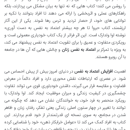
را روشن می کنند؛ کتاب هایی که نه تنها به بیان مشکل می پردازند، بلکه
راهکارهای عملی و اثربخشی را ارائه می دهند تا افراد بتوانند با تکیه بر
توانایی های خود، از حصار تردید و ترس رها شوند. یکی از این آثار
ارزشمند، کتاب «برو! تا هر چه بیشتر اعتماد به نفس به دست آوری»
نوشته اوا ولدارک است. این اثر فراتر از یک کتاب خودیاری معمولی است و
رویکردی متفاوت و عمیق را برای تقویت اعتماد به نفس پیشنهاد می کند،
به ویژه با تمرکز بر
اعتماد به نفس زنان
و چالش هایی که آن ها در جامعه
با آن روبرو هستند.
اهمیت
افزایش اعتماد به نفس
در دنیای امروز بیش از پیش احساس می
شود. در عصری که ارتباطات نقش محوری دارد و افراد دائماً در معرض
قضاوت و مقایسه قرار می گیرند، داشتن خودباوری قوی می تواند تفاوت
چشمگیری در کیفیت زندگی و میزان موفقیت ایجاد کند. اوا ولدارک با
رویکرد منحصر به فرد خود، به خوانندگان نشان می دهد که چگونه می
توانند با تغییر در چهار ستون اصلی زندگی یعنی تفکر، رفتار، زبان و ظاهر
شدن در مجامع، به سوی نسخه ای قدرتمندتر از خود قدم بردارند. این
کتاب به افراد کمک می کند تا «عوامل خرابکار ذهن» خود را شناسایی کرده
و آن ها را از میان بردارند، در نتیجه، با قاطعیت بیشتری از خود دفاع کرده