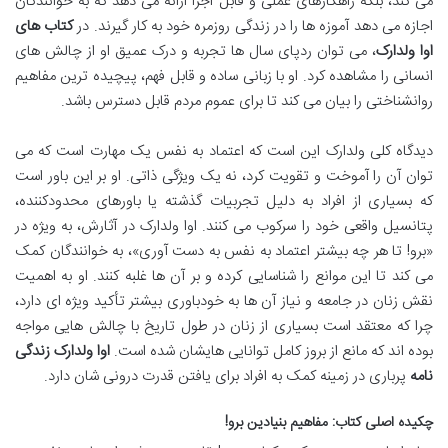
می کند، بلکه راهکارهای عملی و قابل اجرا ارائه می دهد که به خوانندگان
اجازه می دهد آموزه ها را در زندگی روزمره خود به کار گیرند. در
کتاب های
اوا ولدارک
، می توان ردپای سال ها تجربه و درک عمیق او از چالش های
انسانی را مشاهده کرد. او با زبانی ساده و قابل فهم، پیچیده ترین مفاهیم
روانشناختی را بیان می کند تا برای عموم مردم قابل دسترس باشد.
دیدگاه کلی ولدارک این است که اعتماد به نفس یک مهارت است که می
توان آن را آموخت و تقویت کرد، نه یک ویژگی ذاتی. او بر این باور است
که بسیاری از افراد به دلیل تجربیات گذشته یا باورهای محدودکننده،
پتانسیل واقعی خود را سرکوب می کنند. اوا ولدارک در آثارش، به ویژه در
«برو! تا هر چه بیشتر اعتماد به نفس به دست آوری»، به خوانندگان کمک
می کند تا این موانع را شناسایی کرده و بر آن ها غلبه کنند. او به اهمیت
نقش زنان در جامعه و نیاز آن ها به خودباوری بیشتر تأکید ویژه ای دارد،
چرا که معتقد است بسیاری از زنان در طول تاریخ با چالش هایی مواجه
بوده اند که مانع از بروز کامل توانایی هایشان شده است.
اوا ولدارک زندگی
نامه
پرباری در زمینه کمک به افراد برای یافتن قدرت درونی شان دارد.
چکیده اصلی کتاب: مفاهیم بنیادین برو!