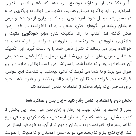
تأثیر بگذارند. اوا ولدارک توضیح می دهد که ذهن انسان قدرتی
باورنکردنی دارد و اگر به درستی هدایت نشود، می تواند به بزرگترین مانع
در مسیر رشد تبدیل شود. افراد درمی یابند که بسیاری از تردیدها و ترس
هایشان ریشه در الگوهای فکری منفی دارد که ناخواسته در طول زمان
شکل گرفته اند. کتاب با ارائه تکنیک های مؤثر
خودگویی مثبت
و
جایگزینی باورهای محدودکننده با باورهای سازنده و توانمندساز، به
خواننده یاری می رساند تا کنترل ذهن خود را به دست گیرد. این تکنیک
ها شامل تمرین های عملی برای شناسایی عوامل خرابکار ذهن است؛ یعنی
آن صداهای درونی که دائماً شما را سرزنش می کنند، توانایی هایتان را زیر
سوال می برند و به شما می گویند که کافی نیستید. با شناخت این عوامل،
خواننده قادر خواهد بود تا آن ها را به چالش بکشد و از قدرت ذهن خود
برای ساختن یک بنیاد محکم از اعتماد به نفس استفاده کند.
بخش دوم: با اعتماد به نفس رفتار کنید – زبان بدن و عملکرد شما
پس از تسلط بر افکار، نوبت به رفتار و زبان بدن می رسد. این بخش از
کتاب نشان می دهد که چگونه طرز ایستادن، حرکت کردن و حتی نوع
نگاه، پیام های قدرتمندی به دیگران و مهم تر از آن، به خود فرد ارسال می
کند.
زبان بدن
باز و قدرتمند می تواند حس اطمینان و قاطعیت را تقویت