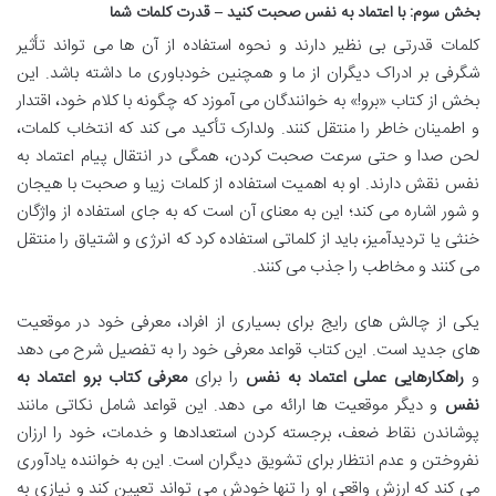
بخش سوم: با اعتماد به نفس صحبت کنید – قدرت کلمات شما
کلمات قدرتی بی نظیر دارند و نحوه استفاده از آن ها می تواند تأثیر
شگرفی بر ادراک دیگران از ما و همچنین خودباوری ما داشته باشد. این
بخش از کتاب «برو!» به خوانندگان می آموزد که چگونه با کلام خود، اقتدار
و اطمینان خاطر را منتقل کنند. ولدارک تأکید می کند که انتخاب کلمات،
لحن صدا و حتی سرعت صحبت کردن، همگی در انتقال پیام اعتماد به
نفس نقش دارند. او به اهمیت استفاده از کلمات زیبا و صحبت با هیجان
و شور اشاره می کند؛ این به معنای آن است که به جای استفاده از واژگان
خنثی یا تردیدآمیز، باید از کلماتی استفاده کرد که انرژی و اشتیاق را منتقل
می کنند و مخاطب را جذب می کنند.
یکی از چالش های رایج برای بسیاری از افراد، معرفی خود در موقعیت
های جدید است. این کتاب قواعد معرفی خود را به تفصیل شرح می دهد
و
راهکارهایی عملی اعتماد به نفس
را برای
معرفی کتاب برو اعتماد به
نفس
و دیگر موقعیت ها ارائه می دهد. این قواعد شامل نکاتی مانند
پوشاندن نقاط ضعف، برجسته کردن استعدادها و خدمات، خود را ارزان
نفروختن و عدم انتظار برای تشویق دیگران است. این به خواننده یادآوری
می کند که ارزش واقعی او را تنها خودش می تواند تعیین کند و نیازی به