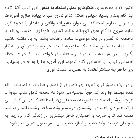
اکنون که با مفاهیم و
راهکارهای عملی اعتماد به نفس
این کتاب آشنا شده
اید، گام بعدی بسیار حیاتی است: اقدام کردن. تنها با پیاده سازی آموزه ها
و تمرین مداوم است که می توان تغییرات واقعی و پایدار را تجربه کرد.
شاید شروع با گام های کوچک، مانند تمرین خودگویی مثبت روزانه یا
قاطعانه نه گفتن در یک موقعیت ساده، راهگشا باشد. به یاد داشته باشید
که اعتماد به نفس مانند یک ماهیچه است؛ هر چه بیشتر آن را به کار
بگیرید و پرورش دهید، قوی تر و منعطف تر خواهد شد. اگر در هر لحظه
احساس تردید یا احساس گناه کردید، این آموزه ها را به خاطر بسپارید:
برو، تا هر چه بیشتر اعتماد به نفس به دست آوری.
برای درک عمیق تر و تجربه ای کامل تر از تمامی جزئیات و تمرینات ارائه
شده توسط اوا ولدارک، قویاً توصیه می شود که نسخه کامل کتاب «برو! تا
هر چه بیشتر اعتماد به نفس به دست آوری» را مطالعه کنید. این کتاب می
تواند همراه و راهنمای ارزشمندی در مسیر رشد شخصی شما باشد و به شما
کمک کند تا با قدرت و اطمینان خاطر بیشتری در زندگی گام بردارید. به
خودتان فرصت رشد دهید و اجازه دهید این سفر تحول آفرین آغاز شود.
مطالب پرطرفدار سایت: