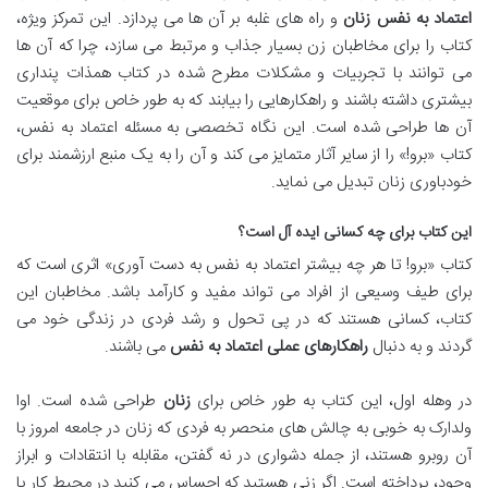
اعتماد به نفس زنان
و راه های غلبه بر آن ها می پردازد. این تمرکز ویژه،
کتاب را برای مخاطبان زن بسیار جذاب و مرتبط می سازد، چرا که آن ها
می توانند با تجربیات و مشکلات مطرح شده در کتاب همذات پنداری
بیشتری داشته باشند و راهکارهایی را بیابند که به طور خاص برای موقعیت
آن ها طراحی شده است. این نگاه تخصصی به مسئله اعتماد به نفس،
کتاب «برو!» را از سایر آثار متمایز می کند و آن را به یک منبع ارزشمند برای
خودباوری زنان تبدیل می نماید.
این کتاب برای چه کسانی ایده آل است؟
کتاب «برو! تا هر چه بیشتر اعتماد به نفس به دست آوری» اثری است که
برای طیف وسیعی از افراد می تواند مفید و کارآمد باشد. مخاطبان این
کتاب، کسانی هستند که در پی تحول و رشد فردی در زندگی خود می
گردند و به دنبال
راهکارهای عملی اعتماد به نفس
می باشند.
در وهله اول، این کتاب به طور خاص برای
زنان
طراحی شده است. اوا
ولدارک به خوبی به چالش های منحصر به فردی که زنان در جامعه امروز با
آن روبرو هستند، از جمله دشواری در نه گفتن، مقابله با انتقادات و ابراز
وجود، پرداخته است. اگر زنی هستید که احساس می کنید در محیط کار یا