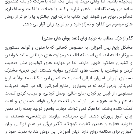
پیچیده باشیم، اما وقتی نوبت به بیان یک ایده یا شرکت در یک گفتگوی
ساده می رسد، کلمات از ذهن فرار می کنند یا جملات با لکنت و ساختاری
نامأنوس بیان می شوند. این کتاب با درک این چالش، پا را فراتر از روش
های مرسوم می گذارد و تمرکز خود را بر تولید زبان قرار می دهد.
گذر از درک مطلب به تولید زبان (نقد روش های سنتی)
مشکل رایج زبان آموزان، به خصوص کسانی که با متون و قواعد دستوری
سروکار داشته اند، این است که اغلب در مهارت های دریافتی مانند خواندن
و شنیدن عملکرد خوبی دارند، اما در مهارت های تولیدی مثل صحبت
کردن و نوشتن، با ضعف های آشکاری مواجه هستند. این تجربه مشترک
بسیاری از زبان آموزان ایرانی است. علت اصلی این شکاف، معمولاً به نوع
تمریناتی بازمی گردد که در بسیاری از منابع آموزشی ارائه می شود. تمرینات
مصنوعی، از قبیل پر کردن جای خالی، وصل کردنی، و مرتب کردن کلمات
به هم ریخته، هرچند می توانند در تثبیت برخی قواعد دستوری و لغات
کمک کننده باشند، اما هرگز نمی توانند مهارت واقعی تولید جمله را در ذهن
زبان آموز پرورش دهند. این تمرینات، نیازمند «بازشناسی» هستند، نه
«تولید فعال» و همین تفاوت کوچک، تأثیر بزرگی در عدم توانایی زبان
آموزان برای مکالمه روان دارد. زبان آموز در این روش ها، به ندرت خود را