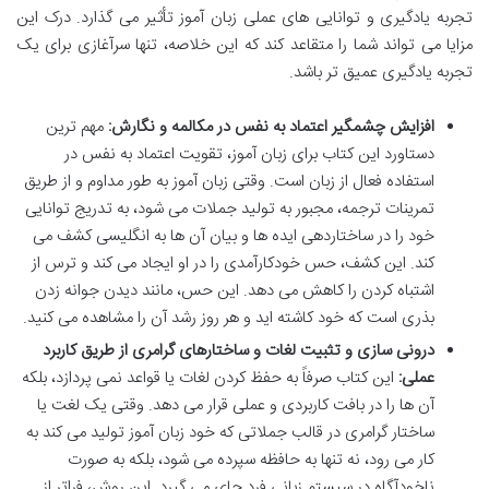
تجربه یادگیری و توانایی های عملی زبان آموز تأثیر می گذارد. درک این
مزایا می تواند شما را متقاعد کند که این خلاصه، تنها سرآغازی برای یک
تجربه یادگیری عمیق تر باشد.
افزایش چشمگیر اعتماد به نفس در مکالمه و نگارش:
مهم ترین
دستاورد این کتاب برای زبان آموز، تقویت اعتماد به نفس در
استفاده فعال از زبان است. وقتی زبان آموز به طور مداوم و از طریق
تمرینات ترجمه، مجبور به تولید جملات می شود، به تدریج توانایی
خود را در ساختاردهی ایده ها و بیان آن ها به انگلیسی کشف می
کند. این کشف، حس خودکارآمدی را در او ایجاد می کند و ترس از
اشتباه کردن را کاهش می دهد. این حس، مانند دیدن جوانه زدن
بذری است که خود کاشته اید و هر روز رشد آن را مشاهده می کنید.
درونی سازی و تثبیت لغات و ساختارهای گرامری از طریق کاربرد
عملی:
این کتاب صرفاً به حفظ کردن لغات یا قواعد نمی پردازد، بلکه
آن ها را در بافت کاربردی و عملی قرار می دهد. وقتی یک لغت یا
ساختار گرامری در قالب جملاتی که خود زبان آموز تولید می کند به
کار می رود، نه تنها به حافظه سپرده می شود، بلکه به صورت
ناخودآگاه در سیستم زبانی فرد جای می گیرد. این روش، فراتر از