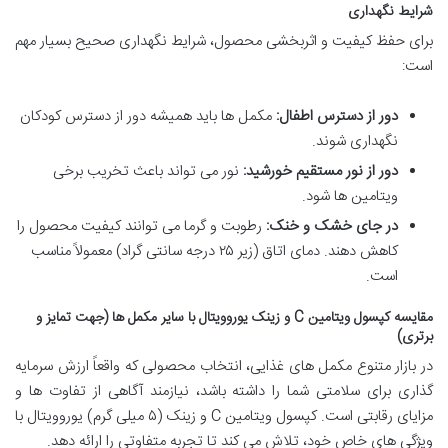
شرایط نگهداری
برای حفظ کیفیت و اثربخشی محصول، شرایط نگهداری صحیح بسیار مهم
است:
دور از دسترس اطفال:
مکمل ها باید همیشه دور از دسترس کودکان
نگهداری شوند.
دور از نور مستقیم خورشید:
نور می تواند باعث تخریب برخی
ویتامین ها شود.
در جای خشک و خنک:
رطوبت و گرما می توانند کیفیت محصول را
کاهش دهند. دمای اتاق (زیر ۲۵ درجه سانتی گراد) معمولاً مناسب
است.
مقایسه کپسول ویتامین C و زینک یوروویتال با سایر مکمل ها (جهت تمایز و
برتری)
در بازار متنوع مکمل های غذایی، انتخاب محصولی که واقعاً ارزش سرمایه
گذاری برای سلامتی شما را داشته باشد، نیازمند آگاهی از تفاوت ها و
مزایای رقابتی است. کپسول ویتامین C و زینک (۵ میلی گرم) یوروویتال با
ویژگی های خاص خود، تلاش می کند تا تجربه متفاوتی را ارائه دهد.