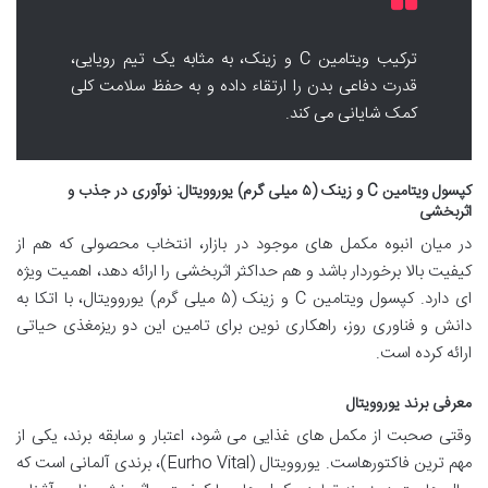
ترکیب ویتامین C و زینک، به مثابه یک تیم رویایی،
قدرت دفاعی بدن را ارتقاء داده و به حفظ سلامت کلی
کمک شایانی می کند.
کپسول ویتامین C و زینک (۵ میلی گرم) یوروویتال: نوآوری در جذب و
اثربخشی
در میان انبوه مکمل های موجود در بازار، انتخاب محصولی که هم از
کیفیت بالا برخوردار باشد و هم حداکثر اثربخشی را ارائه دهد، اهمیت ویژه
ای دارد. کپسول ویتامین C و زینک (۵ میلی گرم) یوروویتال، با اتکا به
دانش و فناوری روز، راهکاری نوین برای تامین این دو ریزمغذی حیاتی
ارائه کرده است.
معرفی برند یوروویتال
وقتی صحبت از مکمل های غذایی می شود، اعتبار و سابقه برند، یکی از
مهم ترین فاکتورهاست. یوروویتال (Eurho Vital)، برندی آلمانی است که