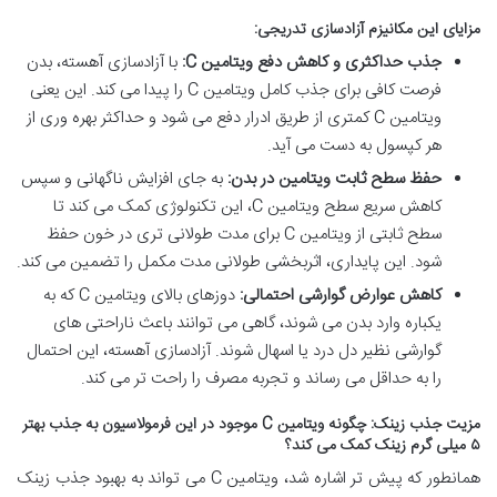
مزایای این مکانیزم آزادسازی تدریجی:
جذب حداکثری و کاهش دفع ویتامین C:
با آزادسازی آهسته، بدن
فرصت کافی برای جذب کامل ویتامین C را پیدا می کند. این یعنی
ویتامین C کمتری از طریق ادرار دفع می شود و حداکثر بهره وری از
هر کپسول به دست می آید.
حفظ سطح ثابت ویتامین در بدن:
به جای افزایش ناگهانی و سپس
کاهش سریع سطح ویتامین C، این تکنولوژی کمک می کند تا
سطح ثابتی از ویتامین C برای مدت طولانی تری در خون حفظ
شود. این پایداری، اثربخشی طولانی مدت مکمل را تضمین می کند.
کاهش عوارض گوارشی احتمالی:
دوزهای بالای ویتامین C که به
یکباره وارد بدن می شوند، گاهی می توانند باعث ناراحتی های
گوارشی نظیر دل درد یا اسهال شوند. آزادسازی آهسته، این احتمال
را به حداقل می رساند و تجربه مصرف را راحت تر می کند.
مزیت جذب زینک: چگونه ویتامین C موجود در این فرمولاسیون به جذب بهتر
۵ میلی گرم زینک کمک می کند؟
همانطور که پیش تر اشاره شد، ویتامین C می تواند به بهبود جذب زینک