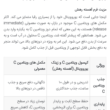
مزیت فرم آهسته رهش
اینجا جایی است که یوروویتال خود را از بسیاری رقبا متمایز می کند. اکثر
مکمل های ویتامین C موجود در بازار، به صورت معمولی (immediate
release) هستند، به این معنی که تمام دوز ویتامین C به یکباره وارد بدن
می شود. همانطور که پیشتر گفته شد، ویتامین C محلول در آب است و به
سرعت از بدن دفع می شود. این امر به ویژه در دوزهای بالا، می تواند منجر
به دفع بخش قابل توجهی از ویتامین قبل از جذب کامل شود.
کپسول ویتامین C و زینک
مکمل های ویتامین C
ویژگی
یوروویتال (آهسته رهش)
معمولی
جذب
تدریجی و در طول ۱۰
ناگهانی، دفع سریع و جذب
ویتامین
ساعت، جذب حداکثری
ناقص در دوزهای بالا
C
حفظ سطح ثابت و پایدار
نوسان زیاد در سطح
پایداری
ویتامین C برای اثربخشی
ویتامین C، کاهش سریع