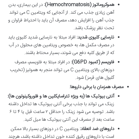
هموکروماتوز (Hemochromatosis):
در این بیماری، بدن
آهن زیادی جذب می کند. از آنجایی که ویتامین C می تواند
جذب آهن را افزایش دهد، مصرف آن باید با احتیاط فراوان و
تحت نظر پزشک باشد.
نارسایی کلیوی شدید:
افراد مبتلا به نارسایی شدید کلیوی باید
در مصرف مکمل ها، به خصوص ویتامین های محلول در آب
که از طریق کلیه دفع می شوند، بسیار محتاط باشند.
فاویسم (کمبود G6PD):
در افراد مبتلا به فاویسم، مصرف
دوزهای بالای ویتامین C می تواند منجر به همولیز (تخریب
گلبول های قرمز) شود.
مصرف همزمان با برخی داروها:
آنتی بیوتیک ها (به ویژه تتراسایکلین ها و فلوروکینولون ها):
زینک می تواند با جذب برخی آنتی بیوتیک ها تداخل داشته
باشد. توصیه می شود زینک را حداقل ۲ ساعت قبل یا ۴ تا ۶
ساعت بعد از مصرف این آنتی بیوتیک ها میل کنید.
داروهای ضد انعقاد:
ویتامین C در دوزهای بسیار بالا ممکن
است با داروهای رقیق کننده خون تداخل داشته باشد، هرچند