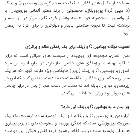
استفاده از مکمل های غذایی با کیفیت است. کپسول ویتامین C و زینک
(۵ میلی گرم) یوروویتال، محصولی از برند معتبر آلمانی یوروویتال، با
فرمولاسیون منحصربه فرد آهسته رهش خود، گامی موثر در این مسیر
برداشته است تا تجربه سلامتی پایدار و موثرتری را برای افراد به ارمغان
آورد.
اهمیت دوگانه ویتامین C و زینک برای یک زندگی سالم و پرانرژی
بدن انسان، مجموعه ای پیچیده از سیستم های حیاتی است که برای
عملکرد بهینه، به ریزمغذی های خاصی نیاز دارد. در میان انبوه این مواد
ضروری، ویتامین C و زینک (روی) جایگاهی ویژه دارند؛ گویی که هر یک
ستونی محکم برای حفظ و ارتقاء سلامت ما هستند. تصور کنید که این دو
ریزمغذی، دو یار دیرینه اند که دست در دست هم، از بدن در برابر چالش
های درونی و بیرونی محافظت می کنند.
چرا بدن ما به ویتامین C و زینک نیاز دارد؟
نیاز بدن به ویتامین C و زینک، تنها یک توصیه ساده نیست؛ بلکه یک
ضرورت بیولوژیکی است که زندگی روزمره و مقاومت بدن در برابر بیماری
ها به آن وابسته است. بیایید نگاهی عمیق تر به نقش حیاتی این دو ماده