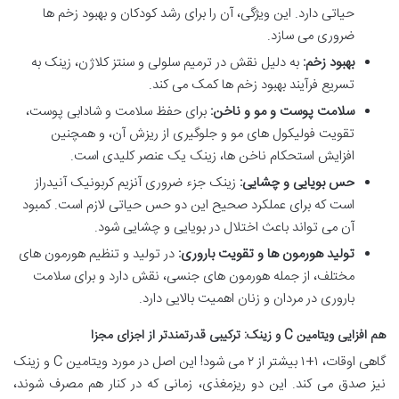
حیاتی دارد. این ویژگی، آن را برای رشد کودکان و بهبود زخم ها
ضروری می سازد.
بهبود زخم:
به دلیل نقش در ترمیم سلولی و سنتز کلاژن، زینک به
تسریع فرآیند بهبود زخم ها کمک می کند.
سلامت پوست و مو و ناخن:
برای حفظ سلامت و شادابی پوست،
تقویت فولیکول های مو و جلوگیری از ریزش آن، و همچنین
افزایش استحکام ناخن ها، زینک یک عنصر کلیدی است.
حس بویایی و چشایی:
زینک جزء ضروری آنزیم کربونیک آنیدراز
است که برای عملکرد صحیح این دو حس حیاتی لازم است. کمبود
آن می تواند باعث اختلال در بویایی و چشایی شود.
تولید هورمون ها و تقویت باروری:
در تولید و تنظیم هورمون های
مختلف، از جمله هورمون های جنسی، نقش دارد و برای سلامت
باروری در مردان و زنان اهمیت بالایی دارد.
هم افزایی ویتامین C و زینک: ترکیبی قدرتمندتر از اجزای مجزا
گاهی اوقات، ۱+۱ بیشتر از ۲ می شود! این اصل در مورد ویتامین C و زینک
نیز صدق می کند. این دو ریزمغذی، زمانی که در کنار هم مصرف شوند،