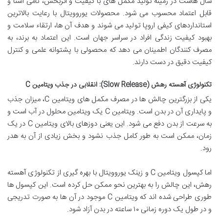
سال هاست در زمینه تولید مکمل های با کیفیت و اثربخش، نامی آشنا و
قابل اعتماد محسوب می شود. محصولات یوروویتال با رعایت بالاترین
استانداردهای کیفی اروپا تولید می شوند و هدف آن ها، ارتقاء سلامت و
بهبود کیفیت زندگی افراد در سراسر جهان است. این اعتماد به برند، به
مصرف کنندگان اطمینان می دهد که محصولی با پشتوانه علمی و کنترل
کیفیت دقیق در دست دارند.
تکنولوژی آهسته رهش (Slow Release): انقلابی در جذب ویتامین C
یکی از بزرگترین چالش ها در مصرف مکمل های ویتامین C، میزان جذب
و پایداری آن در بدن است. ویتامین C یک ویتامین محلول در آب است و
به سرعت از بدن دفع می شود. این یعنی دوزهای بالای ویتامین C در یک
زمان، ممکن است به طور کامل جذب نشود و بخش زیادی از آن به هدر
رود.
اما کپسول ویتامین C و زینک یوروویتال با بهره گیری از تکنولوژی آهسته
رهش، این چالش را به بهترین نحو ممکن حل کرده است. این کپسول ها
طوری طراحی شده اند که ویتامین C موجود در آن ها به صورت تدریجی
و در طول یک دوره زمانی ۱۰ ساعته در بدن آزاد شود.