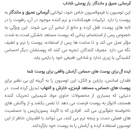
آبرسانی عمیق و ماندگار: راز پوستی شاداب
این لوسیون با فرمولاسیون خاص خود، توانایی
آبرسانی عمیق و ماندگار
به
پوست را دارد. ترکیبات هومکتانت و نرم کننده موجود در آن، رطوبت را در
لایه های پوست قفل کرده و مانع از تبخیر آن می شوند. این ویژگی به
خصوص پس از استحمام، زمانی که پوست مستعد خشکی است، به شدت
مؤثر عمل می کند و تا ساعت ها پس از استفاده، پوست را نرم و لطیف
نگه می دارد. مصرف کنندگان تجربه می کنند که پوستشان دیگر احساس
کشیدگی یا زبری ندارد و شادابی طبیعی خود را بازمی یابد.
ایده آل برای پوست های حساس: آرامش واقعی برای پوست شما
فقدان اسانس، پارابن و الکل، این لوسیون را به گزینه ای بی نظیر برای
پوست های حساس، مستعد قرمزی، خارش و التهاب
تبدیل کرده است. در
دنیایی که بسیاری از محصولات حاوی مواد شیمیایی تحریک کننده
هستند، لانوکر به پوست فرصت می دهد تا نفس بکشد و از واکنش های
ناخواسته جلوگیری می کند. افرادی که با اگزما، پسوریازیس یا حساسیت
های فصلی دست و پنجه نرم می کنند، می توانند با اطمینان خاطر از این
لوسیون استفاده کرده و آرامش را به پوست خود بازگردانند.