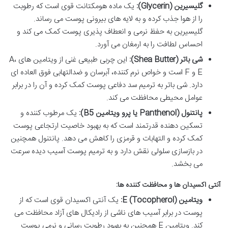
گلیسیرین (Glycerin):
یک ماده هومکتانت قوی است که رطوبت
را از هوا جذب کرده و به لایه های بیرونی پوست می رساند.
گلیسیرین به حفظ نرمی و انعطاف پذیری پوست کمک می کند و
احساس لطافت را به ارمغان می آورد.
شی باتر (Shea Butter):
این چربی طبیعی غنی از ویتامین های A،
E و F است و خواص نرم کننده، آبرسان و ضدالتهابی فوق العاده ای
دارد. شی باتر به ترمیم سد دفاعی پوست کمک کرده و آن را در برابر
عوامل محیطی محافظت می کند.
پانتنول (Panthenol یا پرو ویتامین B5):
یک مرطوب کننده و
تسکین دهنده قدرتمند است که به بهبود خاصیت ارتجاعی پوست
کمک کرده و التهابات و قرمزی را کاهش می دهد. پانتنول همچنین
در بازسازی سلولی نقش دارد و به ترمیم پوست آسیب دیده سرعت
می بخشد.
آنتی اکسیدان ها و محافظت کننده ها:
ویتامین E (Tocopherol):
یک آنتی اکسیدان قوی است که از
پوست در برابر آسیب های ناشی از رادیکال های آزاد محافظت می
کند. ویتامین E همچنین به بهبود رطوبت رسانی و نرمی پوست