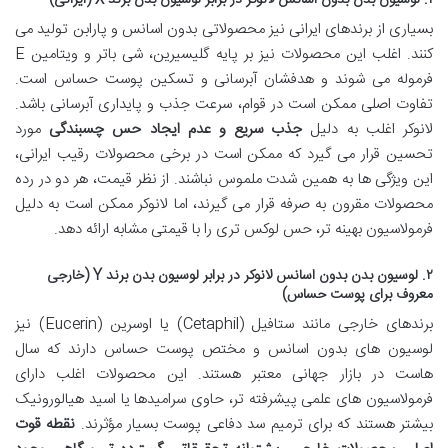
بسیاری از برندهای ایرانی نیز محصولاتی بدون اسانس و پارابن تولید می
کنند. اغلب این محصولات نیز بر پایه گلیسیرین، شی باتر و ویتامین E
فرموله می شوند و هدفشان آبرسانی و تسکین پوست حساس است.
تفاوت اصلی ممکن است در قوام، سرعت جذب و پایداری آبرسانی باشد.
لانوکر اغلب به دلیل
جذب سریع و عدم ایجاد حس چسبندگی
مورد
تحسین قرار می گیرد که ممکن است در برخی محصولات رقیب ایرانی،
این ویژگی ها به همین شدت ملموس نباشند. از نظر قیمت، هر دو در رده
محصولات مقرون به صرفه قرار می گیرند، اما لانوکر ممکن است به دلیل
فرمولاسیون بهینه تر، حس لوکس تری را با قیمتی مشابه ارائه دهد.
۲. لوسیون بدن بدون اسانس لانوکر در برابر لوسیون بدن برند Y (خارجی
معروف برای پوست حساس)
برندهای خارجی مانند ستافیل (Cetaphil) یا اوسرین (Eucerin) نیز
لوسیون های بدون اسانس و مختص پوست حساس دارند که سال
هاست در بازار جهانی معتبر هستند. این محصولات اغلب دارای
فرمولاسیون های علمی پیشرفته تر، حاوی سرامیدها یا اسید هیالورونیک
بیشتر هستند که برای ترمیم سد دفاعی پوست بسیار مؤثرند.
نقطه قوت