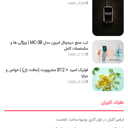
29 آذر 1404
تب سنج دیجیتال امرون مدل MC-3B | ویژگی ها و
مشخصات کامل
17 آذر 1404
فولیک اسید + B12 سنتروویت (سافت ژل) | خواص و
مزایا
15 آذر 1404
نظرات کاربران
فرامرز گلبان
در
کولر گازی یونیوا ساخت کجاست