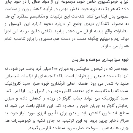
نیز با فرمولاسیون خاص خود، مجموعه ای از مواد فعال را در خود جای
داده که هر یک به نوبه خود، نقش مهمی در فرآیند کاهش وزن و سلامت
عمومی بدن ایفا می کنند. شناخت این ترکیبات و مکانیسم عملکرد آن ها،
به مصرف کنندگان دیدی جامع تر درباره نحوه کارکرد این کپسول و
انتظارات واقع بینانه از آن می دهد. بیایید نگاهی دقیق تر به این اجزا
بیاندازیم و ببینیم چگونه دست در دست هم، مسیری را برای تناسب اندام
هموار می سازند.
قهوه سبز: بیداری سوخت و ساز بدن
قهوه سبز که در کپسول ساپلکس به میزان ۴۰۰ میلی گرم یافت می شود، نه
تنها یک ماده طبیعی و پرطرفدار است، بلکه گنجینه ای از ترکیبات شیمیایی
مفید به شمار می رود. هسته اصلی اثرگذاری قهوه سبز، اسید کلروژنیک
است که با مکانیسم های متعدد، نقش مهمی در کنترل وزن ایفا می کند.
اسید کلروژنیک می تواند جذب گلوکز در روده را کاهش داده و میزان
رهایش گلوکز به جریان خون را محدود کند. این اتفاق باعث می شود که
سطح قند خون کاهش یابد و بدن برای تأمین انرژی مورد نیاز خود، به
سراغ ذخایر چربی برود. به این ترتیب، به جای تکیه بر کربوهیدرات ها،
چربی ها به عنوان سوخت اصلی مورد استفاده قرار می گیرند.