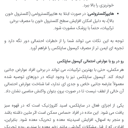
خونریزی را بالا ببرد.
هایپرکلسترولمی:
در صورت ابتلا به هایپرکلسترولمی (کلسترول خون
بالا)، به دلیل امکان افزایش سطح کلسترول خون با مصرف برخی
ترکیبات، حتماً با پزشک مشورت شود.
توجه به این نکات می تواند شما را از خطرات احتمالی دور نگه دارد و
تجربه ای ایمن تر از مصرف کپسول ساپلکس را فراهم آورد.
رو در رو با عوارض احتمالی کپسول ساپلکس
هر مکملی، حتی با بهترین ترکیبات، می تواند در برخی افراد عوارض جانبی
ایجاد کند. کپسول ساپلکس نیز با وجود اینکه در دوزهای توصیه شده
معمولاً عارضه جانبی خاص و جدی ای ندارد، اما شناخت عوارض احتمالی
آن خالی از لطف نیست تا در صورت بروز، بتوان واکنش مناسبی نشان داد.
یکی از اجزای فعال در ساپلکس، اسید کلروژنیک است که در قهوه سبز
یافت می شود. این ماده در افراد حساس ممکن است اثر ملین داشته باشد
و منجر به اسهال، افزایش اسیدیته معده و تحریک معده شود. بنابراین،
افرادی که از قبل مشکلات گوارشی مانند زخم معده یا سندرم روده تحریک