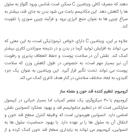
دهند که مصرف کافی ویتامین C ممکن است شانس ورود گلوکز به سلول
ها را کاهش دهد. این مکانیسم باعث می شود بدن به جای قند، بیشتر به
سراغ چربی ها به عنوان منبع انرژی برود و فرآیند چربی سوزی را تقویت
کند.
علاوه بر این، ویتامین C دارای خواص ترموژنیکی است، به این معنی که
می تواند به افزایش تولید گرما در بدن و در نتیجه سوزاندن کالری بیشتر
کمک کند. نقش آن در سلامت پوست و حفظ انعطاف پذیری و رطوبت
آن نیز بسیار مهم است، به خصوص در طول کاهش وزن که سلامت
پوست می تواند تحت تأثیر قرار گیرد. این ویتامین به عنوان یک جزء
کلیدی، به ابعاد مختلف سلامتی در کنار هدف لاغری کمک می کند.
کرومیوم: تنظیم کننده قند خون و عضله ساز
کرومیوم با ۳۰ میکروگرم، یک عنصر کمیاب اما بسیار حیاتی در کپسول
ساپلکس است که در تنظیم متابولیسم قند و بهبود عملکرد انسولین نقش
اساسی دارد. انسولین هورمونی است که وظیفه کنترل سطح قند خون و
انتقال آن به سلول ها را بر عهده دارد. با بهبود حساسیت سلول ها به
انسولین، کرومیوم می تواند به پایداری سطح قند خون کمک کرده و از