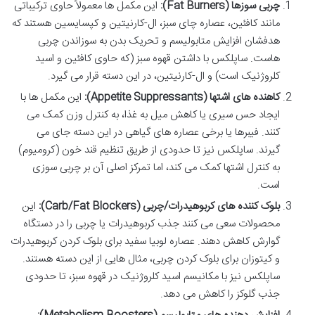
چربی سوزها (Fat Burners):
این مکمل ها معمولاً حاوی ترکیباتی
مانند کافئین، عصاره چای سبز، ال-کارنیتین و کپسایسین هستند که
هدفشان افزایش متابولیسم و تحریک بدن به سوزاندن چربی
هاست. ساپلکس با داشتن قهوه سبز (که حاوی کافئین و اسید
کلروژنیک است) و ال-کارنیتین، در این دسته قرار می گیرد.
کاهنده های اشتها (Appetite Suppressants):
این مکمل ها با
ایجاد حس سیری یا کاهش میل به غذا، به کنترل وزن کمک می
کنند. فیبرها یا برخی عصاره های گیاهی در این دسته جای می
گیرند. ساپلکس نیز تا حدودی از طریق تنظیم قند خون (کرومیوم)
به کنترل اشتها کمک می کند، اما تمرکز اصلی آن بر چربی سوزی
است.
بلوک کننده های کربوهیدرات/چربی (Carb/Fat Blockers):
این
محصولات سعی می کنند جذب کربوهیدرات یا چربی را در دستگاه
گوارش کاهش دهند. عصاره لوبیا سفید برای بلوک کردن کربوهیدرات
و کیتوزان برای بلوک کردن چربی، مثال هایی از این دسته هستند.
ساپلکس نیز با مکانیسم اسید کلروژنیک در قهوه سبز، تا حدودی
جذب گلوکز را کاهش می دهد.