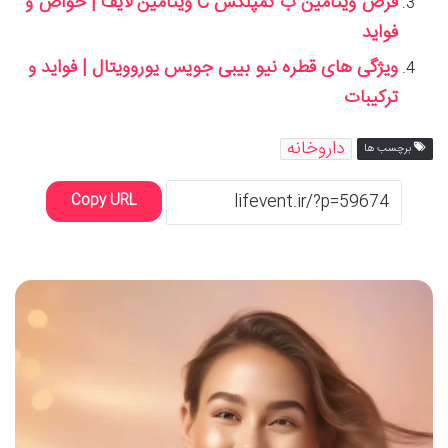
قرص ویتامین ب کمپلکس C ویتامین لایف | خواص و
فواید
ویژگی های قطره نیو بیبی جویس یوروویتال | فواید و
ترکیبات
داروخانه
برچسب ها
Copy URL