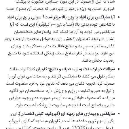
شده که قبل از مصرف در این دوره حساس، مشورت با پزشک
ضروری است، به ویژه در دوران شیردهی که مصرف آن ممنوع است.
آیا ساپلکس برای افراد با وزن بالا موثر است؟
سوالی رایج برای افراد
با شاخص توده بدنی بالا (مثلاً بالای ۱۰۰ کیلوگرم) این است که آیا
ساپلکس می تواند به آن ها کمک کند. پاسخ های متخصصان
نشان می دهد که میزان کاهش وزن به عوامل متعددی از جمله رژیم
غذایی، متابولیسم پایه و سطح فعالیت بدنی بستگی دارد و برای
این افراد نیز باید در کنار اصلاح سبک زندگی استفاده شود تا نتایج
رضایت بخش باشند.
سوالات درباره مدت زمان مصرف و نتایج:
کاربران کنجکاوند بدانند
چقدر طول می کشد تا ساپلکس اثر کند و چه مدت می توان آن را
مصرف کرد. تجربه نشان می دهد که نتایج فرد به فرد متفاوت است
و نیاز به صبر و تداوم در رژیم و ورزش دارد. متخصصان نیز تأکید
می کنند که مصرف طولانی مدت آن، در صورت عدم وجود عوارض
جانبی، بلامانع است اما باز هم مشورت با پزشک اهمیت دارد.
ساپلکس و بیماری های زمینه ای (تیروئید، تنبلی تخمدان):
این
یکی از مهم ترین دغدغه ها است. کاربران مبتلا به کم کاری تیروئید
یا تنبلی تخمدان (PCOS) به دنبال پاسخی هستند که آیا می توانند