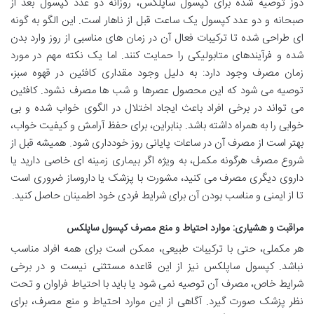
دوز توصیه شده برای کپسول ساپلکس، روزانه دو عدد کپسول بعد از
صبحانه و دو عدد کپسول یک ساعت قبل از ناهار است. این الگو به گونه
ای طراحی شده تا ترکیبات فعال آن در زمان های مناسبی از روز وارد بدن
شده و فرآیندهای متابولیکی را حمایت کنند. اما یک نکته مهم در مورد
زمان مصرف وجود دارد: به دلیل وجود مقداری کافئین در قهوه سبز،
توصیه می شود که این محصول عصرها و شب ها مصرف نشود. کافئین
می تواند در برخی افراد باعث ایجاد اختلال در الگوی خواب شده و بی
خوابی را به همراه داشته باشد. بنابراین، برای حفظ آرامش و کیفیت خواب،
بهتر است از مصرف آن در ساعات پایانی روز خودداری شود. همیشه قبل از
شروع مصرف هرگونه مکمل، به ویژه اگر بیماری زمینه ای خاصی دارید یا
داروی دیگری مصرف می کنید، مشورت با پزشک یا داروساز ضروری است
تا از ایمنی و مناسب بودن آن برای شرایط فردی خود اطمینان حاصل کنید.
مراقبت و هشیاری: موارد احتیاط و منع مصرف کپسول ساپلکس
هر مکملی، حتی با ترکیبات طبیعی، ممکن است برای همه افراد مناسب
نباشد. کپسول ساپلکس نیز از این قاعده مستثنی نیست و در برخی
شرایط خاص، مصرف آن توصیه نمی شود یا باید با احتیاط فراوان و تحت
نظر پزشک صورت گیرد. آگاهی از این موارد احتیاط و منع مصرف، برای