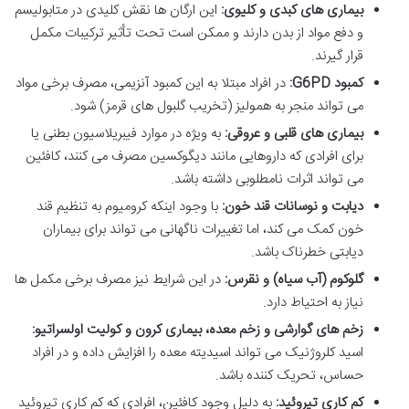
بیماری های کبدی و کلیوی:
این ارگان ها نقش کلیدی در متابولیسم
و دفع مواد از بدن دارند و ممکن است تحت تأثیر ترکیبات مکمل
قرار گیرند.
کمبود G6PD:
در افراد مبتلا به این کمبود آنزیمی، مصرف برخی مواد
می تواند منجر به همولیز (تخریب گلبول های قرمز) شود.
بیماری های قلبی و عروقی:
به ویژه در موارد فیبریلاسیون بطنی یا
برای افرادی که داروهایی مانند دیگوکسین مصرف می کنند، کافئین
می تواند اثرات نامطلوبی داشته باشد.
دیابت و نوسانات قند خون:
با وجود اینکه کرومیوم به تنظیم قند
خون کمک می کند، اما تغییرات ناگهانی می تواند برای بیماران
دیابتی خطرناک باشد.
گلوکوم (آب سیاه) و نقرس:
در این شرایط نیز مصرف برخی مکمل ها
نیاز به احتیاط دارد.
زخم های گوارشی و زخم معده، بیماری کرون و کولیت اولسراتیو:
اسید کلروژنیک می تواند اسیدیته معده را افزایش داده و در افراد
حساس، تحریک کننده باشد.
کم کاری تیروئید:
به دلیل وجود کافئین، افرادی که کم کاری تیروئید