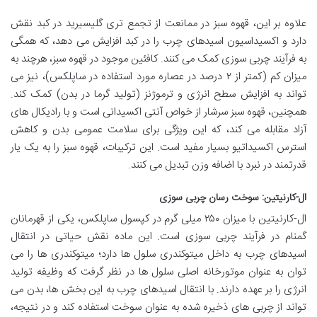
علاوه بر این، قهوه سبز در ممانعت از تجمع تری گلیسیرید در کبد نقش
دارد و اکسیداسیون اسیدهای چرب را در کبد افزایش می دهد، که همگی
به فرآیند چربی سوزی کمک می کنند. کافئین موجود در قهوه سبز، هرچند به
میزان کم (کمتر از ۲ درصد در عصاره مورد استفاده در ساپلکس)، نیز می
تواند به افزایش سطح انرژی و ترموژنز (تولید گرما در بدن) کمک کند.
همچنین، قهوه سبز سرشار از خواص آنتی اکسیدانی است و با رادیکال های
آزاد مقابله می کند، که این ویژگی برای سلامت عمومی بدن و کاهش
استرس اکسیداتیو بسیار مفید است. این ترکیبات، قهوه سبز را به یک یار
قدرتمند در نبرد با اضافه وزن تبدیل می کنند.
ال-کارنیتین: سوخت رسان چربی سوزی
ال-کارنیتین با میزان ۲۵۰ میلی گرم در کپسول ساپلکس، یکی از قهرمانان
گمنام در فرآیند چربی سوزی است. این ماده نقش حیاتی در انتقال
اسیدهای چرب به داخل میتوکندری سلول ها دارد؛ میتوکندری ها را می
توان به عنوان موتورخانه اصلی سلول ها در نظر گرفت که وظیفه تولید
انرژی را بر عهده دارند. با انتقال اسیدهای چرب به این بخش ها، بدن می
تواند از چربی های ذخیره شده به عنوان سوخت استفاده کند و در نتیجه،