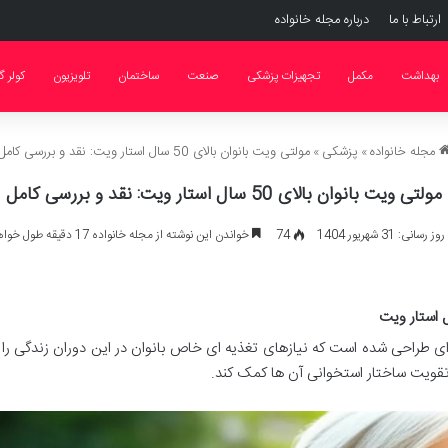
ارتباط با ما
درباره مجله خانواده
بهداشت
مکمل
تجهیزات پزشکی
صنعت
ساختمان
تلویزیون
کولر گ
مجله خانواده
»
پزشکی
»
مولتی ویت بانوان بالای 50 سال استار ویت: نقد و بررسی کامل
مولتی ویت بانوان بالای 50 سال استار ویت: نقد و بررسی کامل
انی: 31 شهریور 1404
74
خواندن این نوشته از مجله خانواده 17 دقیقه طول خواهد کشید
ل استار ویت به گونه ای طراحی شده است که نیازهای تغذیه ای خاص بانوان در این دوران زندگی ر
قویت ساختار استخوانی آن ها کمک کند.