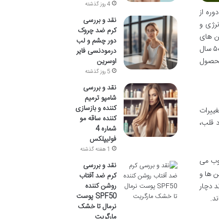
4 روز گذشته
دوره از
نقد و بررسی
رژی و
کرم ضد چروک
ن های
دور چشم و لب
تخصصی که با در نظر گرفتن نیازهای این گروه سنی فرموله شده اند، اهمیت ویژه ای پیدا می کند. کپسول مولتی ویت بانوان بالای ۵۰ سال
درمودنسی فایر
 محصول
اوسرین
5 روز گذشته
نقد و بررسی
شامپو ترمیم
کننده و بازسازی
غییرات
کننده ساقه مو
د قلب،
شماره 4
فولیپلکس
1 هفته گذشته
وب می
نقد و بررسی
مین ها و
کرم ضد آفتاب
روشن کننده
 تواند دچار
SPF50 پوست
د.
نرمال تا خشک
مارگریت