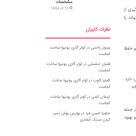
مشخصات
15 آذر 1404
ری از
اند با
نظرات کاربران
رسول راحمی
در
کولر گازی یونیوا ساخت
 و حفظ
کجاست
لقمان حشمتی
در
کولر گازی یونیوا ساخت
کجاست
دارد.
کاملیا کلوب
در
کولر گازی یونیوا ساخت
د.
کجاست
ارسلان ثابتی
در
کولر گازی یونیوا ساخت
کجاست
نش بیوشیمیایی بدن از جمله
جاوید امینی فرد
در
بهترین روش تمیز
بهبود
کردن سینک آبشاری