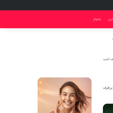
ازی
یخچال
ا برطرف