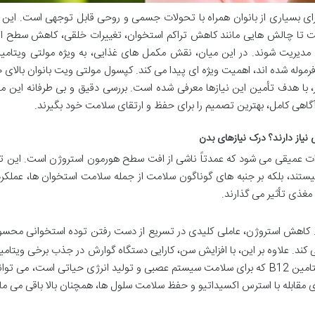
 یائسگی، برای بسیاری از بانوان همراه با تحولات جسمی و روحی قابل توجهی است. این 
است تا چالش هایی مانند کاهش تراکم استخوان، تغییرات خلقی، کاهش سطح ان
مدیریت شوند. در این میان، نقش مکمل های غذایی، به ویژه مولتی ویتامی
زار، با هدف تأمین این نیازها معرفی شده است. بررسی دقیق و بی طرفانه این
 آگاهی کامل، بهترین تصمیم را برای حفظ و ارتقای سلامت خود بگیرند.
ستخوش تغییرات عمیقی می شود که عمدتاً ناشی از افت سطح هورمون استروژن است. این ت
یستند، بلکه بر جنبه های گوناگون سلامت از جمله سلامت استخوان ها، عملکر
ذی تأثیر می گذارند.
کاهش استروژن، عاملی کلیدی در تسریع از دست رفتن توده استخوانی محس
یتامین D را بیش از پیش می کند. علاوه بر این، با افزایش سن، کارایی دستگاه گوارش در جذب برخی ویتا
مواد معدنی کاهش می یابد. به عنوان مثال، جذب ویتامین B12 که برای سلامت سیستم عصبی و تولید انرژی حیاتی است، می
ی مقابله با استرس اکسیداتیو و حفظ سلامت سلول ها، همچنان بالا باقی می مان