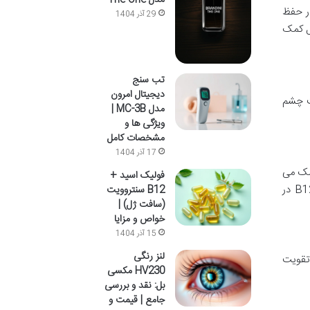
 در حفظ
29 آذر 1404
ول کمک
تب سنج
دیجیتال امرون
ت چشم
مدل MC-3B |
ویژگی ها و
مشخصات کامل
17 آذر 1404
کمک می
فولیک اسید +
کنند. همچنین، برای سلامت سیستم عصبی، کاهش استرس و بهبود عملکرد شناختی ضروری هستند. فولیک اسید و ویتامین B12 در
B12 سنتروویت
(سافت ژل) |
خواص و مزایا
15 آذر 1404
لنز رنگی
 تقویت
HV230 مکسی
بل: نقد و بررسی
جامع | قیمت و