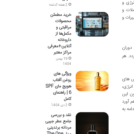
نرژی و
2 هفته گذشته
رد عضلات و
خرید مطمئن
یرات و
محصولات
مراقبتی و
مکمل‌ها از
داروخانه
آنلاین+معرفی
ن دوران
مراکز معتبر
دد. هر
19 بهمن
1404
ویژگی های
 مقابله با چالش های
روغن آفتاب
هویج مای SPF
نرژی،
6 | راهنمای
ن این
کامل
 دوزهای متناسب با نیاز بانوان بالای ۵۰ سال فراهم آورد
2 دی 1404
امه به
نقد و بررسی
جامع عطر جیبی
مردانه برندینی
مدل The One