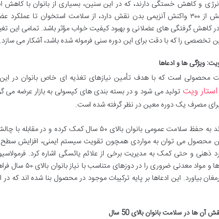
 متابولیسم انرژی و کاهش خستگی دارند، که در این سنین، بسیاری از بانوان با کاهش ا
ضعف عمومی مواجه می شوند. منیزیم نیز که در بیش از ۳۰۰ واکنش آنزیمی بدن نقش دارد، از سلامت استخوان تا عملک
در کاهش گرفتگی های عضلانی و بهبود کیفیت خواب مؤثر باشد. تمامی این تغی
ین تخصصی را که با دقت برای این دوره سنی فرموله شده باشد، آشکار می سازد.
انوان بالای 50 سال استار ویت محصولی است که با هدف تأمین نیازهای تغذیه ای خاص بانوان در ای
استار ویت
تولید می شود و در بسته بندی های کپسولی به بازار عرضه می گر
رای مصرف یک دوره معین در نظر گرفته شده است.
برند استار ویت ادعا می کند که این محصول می تواند به حفظ سلامت عمومی بانوان بالای ۵۰ سال کمک کرده و در
 این محصول می توان به مواردی همچون تقویت سیستم ایمنی، افزایش سطح ا
 ذهنی و حتی کمک به مدیریت برخی از علائم یائسگی اشاره کرد. فرمولاسیو
مکمل به گونه ای است که طیف وسیعی از ویتامین ها و مواد معدنی ضروری را در
غان بیاورد. این ادعاها بر پایه ترکیبات موجود در محصول بنا شده اند که در اد
ن ها در سلامت بانوان بالای 50 سال