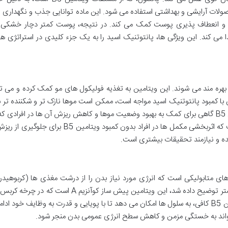
لات آرایشی و بهداشتی استفاده می شود. این ماده توانایی جذب و نگهداری
فت و انعطاف پذیری پوست کمک می کند. در نتیجه، پوست کمتر دچار خشکی 
می کند. این ویژگی ها، پانتوتنیک اسید را به یک جزء کلیدی در استراتژی 
مانند پوست، موها نیز از حضور کافی ویتامین B5 بهره مند می شوند. این ویتامین به تغذیه فولیکول های مو کمک کرده و می
 با کمبود پانتوتنیک اسید مواجه است، ممکن است موها نازک تر و شکننده تر 
ریزش آن ها افزایش یابد. مکمل های حاوی ویتامین B5 گاهی برای کمک به بهبود وضعیت موها و کاهش ریزش آن ها در افراد
دارند، توصیه می شوند. با این حال، باید توجه داشت که اثربخشی مکمل ها در افراد بدون کمبود ویتامین
ده و نیازمند تحقیقات بیشتری است.
B5، مشارکت در فرآیندهای متابولیکی است که انرژی مورد نیاز بدن را از درشت مغذی ها (کربوهید
چربی ها و پروتئین ها) آزاد می کند. همانطور که پیشتر توضیح داده شد، این ویتامین پیش ساز کوآنزیم A
مسیرهای متابولیک، نقش کلیدی دارد. وجود ویتامین B5 کافی، به سلول ها امکان می دهد تا با پویایی و قدرت به وظایف خود 
واند به خستگی مزمن و کاهش سطح انرژی عمومی بدن منجر شود.