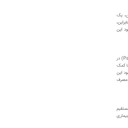
ن، یک
براین،
بود این
پانتوتنیک اسید در متابولیسم تری گلیسیریدها و لیپوپروتئین ها نقش دارد. فرم خاصی از ویتامین B5 به نام پنتتین (Pantethine) در
L (بد) و تری گلیسیریدها کمک
ود این
از به مصرف
یرمستقیم
بیماری