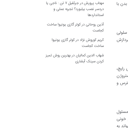
مهتاب پرورش
در
جرثقیل ۷ تن : ناجی یا
ه و بدن با
دردسر نصب بیلبورد؟ تجربه عملی و
استانداردها
آذین روحانی
در
کولر گازی یونیوا ساخت
کجاست
 سلولی
چربی ها را پردازش
کریم کوروش نژاد
در
کولر گازی یونیوا
ساخت کجاست
شهاب الدین کمالیان
در
بهترین روش تمیز
کردن سینک آبشاری
فی رایج،
 استروژن
استرس و
 مسئول
یری از کم خونی
تواند به