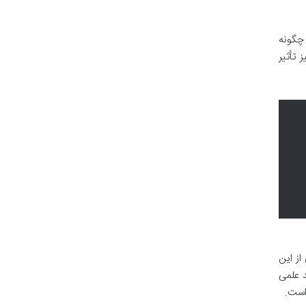
 می دهد که چگونه
 تأثیر
 از این
د علمی
 است.