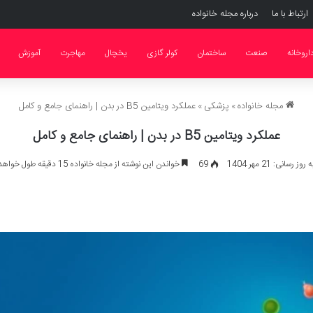
ارتباط با ما
درباره مجله خانواده
اروخانه
صنعت
ساختمان
کولر گازی
یخچال
مهاجرت
آموزش
مجله خانواده
»
پزشکی
»
عملکرد ویتامین B5 در بدن | راهنمای جامع و کامل
عملکرد ویتامین B5 در بدن | راهنمای جامع و کامل
ز رسانی: 21 مهر 1404
69
خواندن این نوشته از مجله خانواده 15 دقیقه طول خواهد کشید