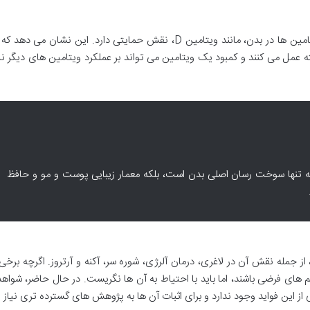
پانتوتنیک اسید همچنین در تولید برخی دیگر از ویتامین ها در بدن، مانند ویتامین D، نقش حمایتی دارد. این نشان
عمل می کنند و کمبود یک ویتامین می تواند بر عملکرد ویتامین های دیگر نیز
مین B5 از طریق تبدیل به کوآنزیم A، نه تنها سوخت رسان اصلی بدن است، بلکه معمار زیبایی پوست و مو و حافظ
ز وجود دارد، از جمله نقش آن در لاغری، درمان آلرژی، شوره سر، آکنه و آرتروز. اگرچه برخی
 های فرضی باشند، اما باید با احتیاط به آن ها نگریست. در حال حاضر، شواه
 از این فواید وجود ندارد و برای اثبات آن ها به پژوهش های گسترده تری نیاز