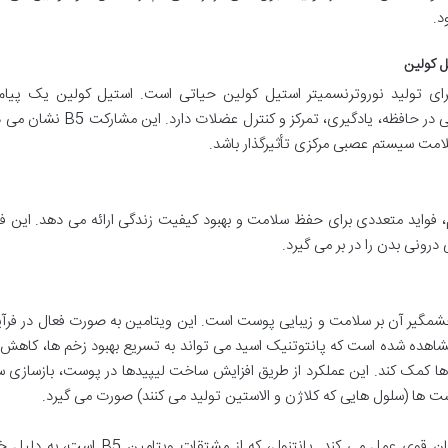
د.
ل کولین
 برای تولید نوروترنسمیتر استیل کولین حیاتی است. استیل کولین یک پیام
شیمیایی در مغز و سیستم عصبی است که نقش مهمی در حافظه، یادگیری، تمرکز و کن
لامت سیستم عصبی مرکزی تأثیرگذار باشد.
بولیسم، فواید متعددی برای حفظ سلامت و بهبود کیفیت زندگی ارائه می دهد. این فوا
رونی بدن را در بر می گیرد.
ته شده ترین فواید ویتامین B5، تأثیر چشمگیر آن بر سلامت و زیبایی پوست است. این ویتامین به صورت فعال در 
اهده شده است که پانتوتنیک اسید می تواند به تسریع بهبود زخم ها، کاهش 
کمک کند. این عملکرد از طریق افزایش ساخت لیپیدها در پوست، بازسازی سر
ست ها (سلول هایی که کلاژن و الاستین تولید می کنند) صورت می گیرد.
علاوه بر این، ویتامین B5 به عنوان یک عامل آبرسان قوی عمل می کند. پانتنول، که از مشتق