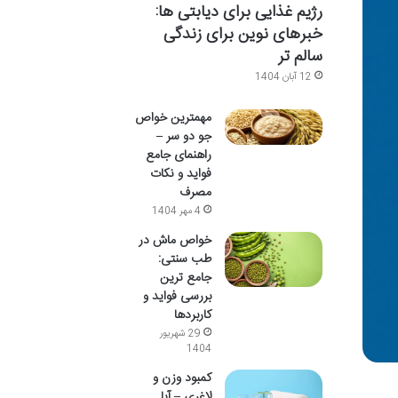
رژیم غذایی برای دیابتی ها:
خبرهای نوین برای زندگی
سالم تر
12 آبان 1404
مهمترین خواص
جو دو سر –
راهنمای جامع
فواید و نکات
مصرف
4 مهر 1404
خواص ماش در
طب سنتی:
جامع ترین
بررسی فواید و
کاربردها
29 شهریور
1404
کمبود وزن و
لاغری – آیا