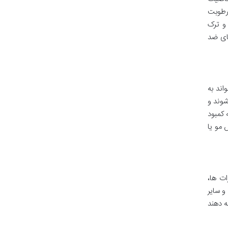
 رطوبت
و ترک
های ضد
 تواند به
شوند و
ی که کمبود
 B5 برای جلوگیری از ریزش مو یا
رات ها،
 است که در چرخه کربس و سایر
ادامه دهند