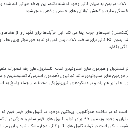
انرژی قابل استفاده برای سلول ها تبدیل می کند. اگر CoA در بدن به میزان کافی وجود نداشته باشد، این چرخه حیاتی کند شد
س خستگی مفرط و کاهش توانایی های جسمی و ذهنی منجر شود.
زیه (شکستن) اسیدهای چرب ایفا می کند. این فرآیندها برای نگهداری از غشاهای
سالم، تولید هورمون ها و ذخیره انرژی ضروری هستند. بدون B5 کافی برای ساخت CoA، بدن نمی تواند به طور موثر 
أثیر بگذارد.
ای برجسته CoA، شرکت در سنتز کلسترول و هورمون های استروئیدی است. کلسترول، علی رغم تصورات من
ت غشاهای سلولی، تولید ویتامین D و سنتز هورمون های استروئیدی مانند کورتیزول (هورمون استرس)، تستوسترون و
تعادل این هورمون ها را بر هم زند و بر عملکردهای فیزیولوژیکی مختلف، از جمله پاسخ به 
همی است که در ساخت هموگلوبین، پروتئین موجود در گلبول های قرمز خون که
حمل اکسیژن در سراسر بدن است، به کار می رود. بنابراین، وجود ویتامین B5 برای تولید گلبول های قرمز سالم و جلوگ
نی که بدن با کمبود B5 مواجه می شود، ممکن است در تولید گلبول های قرمز کافی دچار مشکل شود و این می 