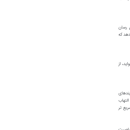
 رسان
ترل عضلات دارد. این مشارکت B5 نشان می دهد که
ید، از
فرآیندهای
التهاب
یع تر
ات ویتامین B5 است، به دلیل خاصیت