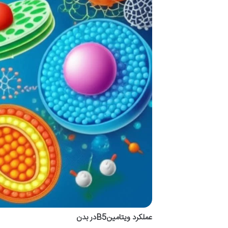
عملکرد ویتامینB5در بدن