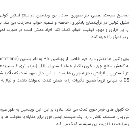
عملکرد صحیح سیستم عصبی نیز ضروری است. این ویتامین در سنتز استیل کولی
تیل کولین در فرآیندهای یادگیری، حافظه و تنظیم خواب مشارکت می کند. بنا
ند به کاهش استرس، بی قراری و بهبود کیفیت خواب کمک کند. افراد ممکن است در صورت کم
 تمرکز را تجربه کنند.
برخی مطالعات بالینی نشان داده است که می تواند به کاهش سطح چربی خون بالا، از جمله کلسترول DL
نتز کلسترول و افزایش تجزیه چربی ها است. با این حال، مهم است که تأکید ش
نتایج بیشتر برای پنتتین صدق می کند و ویتامین B5 به تنهایی لزوماً همین تأثیرات را به همان شدت نخواهد داشت و نی
پیش تر اشاره شد، ویتامین B5 به ساخت گلبول های قرمز خون کمک می کند. علاوه بر این، این ویتامین به طور غ
نی بدن هستند، نقش دارد. یک سیستم ایمنی قوی برای مقابله با عفونت ها و 