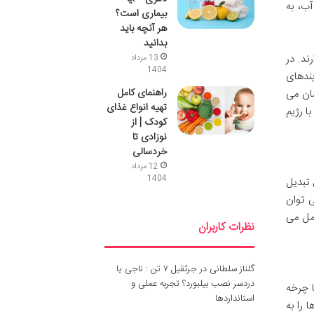
آب، به
بیماری است؟
هر آنچه باید
بدانید
ند. در
13 مرداد
1404
فرآیندهای
راهنمای کامل
شان می
تهیه انواع غذای
ا رژیم
کودک | از
نوزادی تا
خردسالی
12 مرداد
1404
کوآنزیم A یا CoA نهفته است. این تبدیل
 به تشکیل CoA ختم می شود. می توان
دن عمل می
نظرات کاربران
گلناز سلطانی
در
جرثقیل ۷ تن : ناجی یا
دردسر نصب بیلبورد؟ تجربه عملی و
خه کربس، یا چرخه
استانداردها
را به