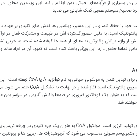
ی اساسی در بسیاری از فرآیندهای حیاتی بدن ایفا می کند. این ویتامین محلول در 
لکرد صحیح سیستم عصبی کمک شایانی می نماید.
خود را حفظ کند، و در این مسیر، ویتامین ها نقش های کلیدی بر عهده دار
گروه پیچیده ویتامین های B، ویتامین B5 یا پانتوتنیک اسید، به دلیل حضور گسترده اش در طبیعت و مشارکت فعال در 
امش از واژه یونانی پانتوتن به معنای از همه جا گرفته شده است، به خوبی ن
می غذاها حضور دارد. این ویژگی باعث شده است که کمبود آن در افراد سالم و ب
راز قدرت و کارایی ویتامین B5 در بدن، در توانایی آن برای تبدیل شدن به مولکولی حیاتی به نام 
یک فرآیند پیچیده بیوشیمیایی است که با فسفوریلاسیون پانتوتنیک اسید آغاز شده و در نهایت
 که CoA، فرم فعال و بیولوژیکی ویتامین B5 است که به عنوان یک کوفاکتور ضروری در صدها واکنش آنزیمی در سراسر ب
خواهند شد.
یکی از مهم ترین وظایف CoA، مشارکت در فرآیندهای تولید انرژی است. مولکول CoA به عنوان یک جزء کلیدی در چر
متابولیسم سلولی محسوب می شود که کربوهیدرات ها، چربی ها و پروتئین ها 