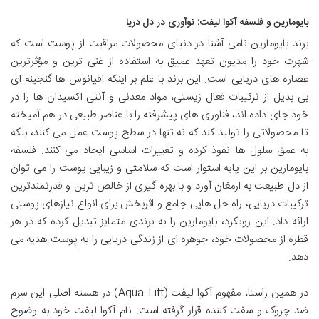
بایومارین و فلسفه آکوا لیفت: نوآوری در دل دریا
برند بایومارین نامی آشنا در دنیای محصولات مراقبت از پوست است که
شهرت خود را مدیون تعهد عمیق به استفاده از غنی ترین و مؤثرترین
عصاره های دریایی است. این برند با علم بر اینکه اقیانوس ها گنجینه ای
بی بدیل از ترکیبات فعال زیستی، مواد معدنی و آنتی اکسیدان ها را در
خود جای داده اند، فناوری های پیشرفته را با عناصر طبیعی در هم آمیخته
تا محصولاتی را تولید کند که نه تنها در سطح پوست عمل می کنند، بلکه
به عمق سلول ها نفوذ کرده و تغییرات اساسی ایجاد می کنند. فلسفه
بایومارین بر این پایه استوار است که سلامتی و زیبایی پوست را می توان
از دل طبیعت به ارمغان آورد و با بهره گیری از خالص ترین و قدرتمندترین
ترکیبات دریایی، راه حل هایی جامع و اثربخش برای انواع نیازهای پوستی
ارائه داد. این رویکرد، بایومارین را به برندی متمایز تبدیل کرده که در هر
قطره از محصولات خود، جوهره ای از زندگی دریایی را به پوست هدیه می
دهد.
در همین راستا، مفهوم آکوا لیفت (Aqua Lift) در هسته اصلی این سرم
ضد چروک و سفت کننده قرار گرفته است. نام آکوا لیفت خود به وضوح