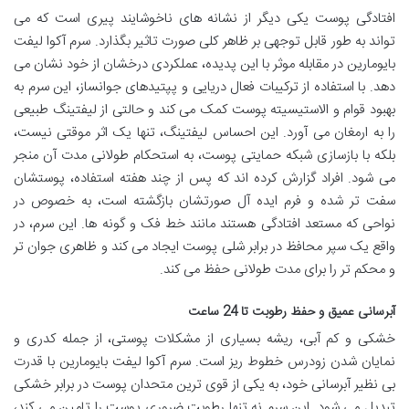
افتادگی پوست یکی دیگر از نشانه های ناخوشایند پیری است که می
تواند به طور قابل توجهی بر ظاهر کلی صورت تاثیر بگذارد. سرم آکوا لیفت
بایومارین در مقابله موثر با این پدیده، عملکردی درخشان از خود نشان می
دهد. با استفاده از ترکیبات فعال دریایی و پپتیدهای جوانساز، این سرم به
بهبود قوام و الاستیسیته پوست کمک می کند و حالتی از لیفتینگ طبیعی
را به ارمغان می آورد. این احساس لیفتینگ، تنها یک اثر موقتی نیست،
بلکه با بازسازی شبکه حمایتی پوست، به استحکام طولانی مدت آن منجر
می شود. افراد گزارش کرده اند که پس از چند هفته استفاده، پوستشان
سفت تر شده و فرم ایده آل صورتشان بازگشته است، به خصوص در
نواحی که مستعد افتادگی هستند مانند خط فک و گونه ها. این سرم، در
واقع یک سپر محافظ در برابر شلی پوست ایجاد می کند و ظاهری جوان تر
و محکم تر را برای مدت طولانی حفظ می کند.
آبرسانی عمیق و حفظ رطوبت تا 24 ساعت
خشکی و کم آبی، ریشه بسیاری از مشکلات پوستی، از جمله کدری و
نمایان شدن زودرس خطوط ریز است. سرم آکوا لیفت بایومارین با قدرت
بی نظیر آبرسانی خود، به یکی از قوی ترین متحدان پوست در برابر خشکی
تبدیل می شود. این سرم نه تنها رطوبت ضروری پوست را تامین می کند،