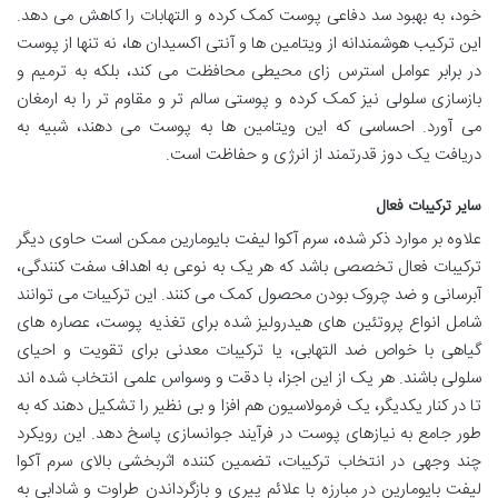
خود، به بهبود سد دفاعی پوست کمک کرده و التهابات را کاهش می دهد.
این ترکیب هوشمندانه از ویتامین ها و آنتی اکسیدان ها، نه تنها از پوست
در برابر عوامل استرس زای محیطی محافظت می کند، بلکه به ترمیم و
بازسازی سلولی نیز کمک کرده و پوستی سالم تر و مقاوم تر را به ارمغان
می آورد. احساسی که این ویتامین ها به پوست می دهند، شبیه به
دریافت یک دوز قدرتمند از انرژی و حفاظت است.
سایر ترکیبات فعال
علاوه بر موارد ذکر شده، سرم آکوا لیفت بایومارین ممکن است حاوی دیگر
ترکیبات فعال تخصصی باشد که هر یک به نوعی به اهداف سفت کنندگی،
آبرسانی و ضد چروک بودن محصول کمک می کنند. این ترکیبات می توانند
شامل انواع پروتئین های هیدرولیز شده برای تغذیه پوست، عصاره های
گیاهی با خواص ضد التهابی، یا ترکیبات معدنی برای تقویت و احیای
سلولی باشند. هر یک از این اجزا، با دقت و وسواس علمی انتخاب شده اند
تا در کنار یکدیگر، یک فرمولاسیون هم افزا و بی نظیر را تشکیل دهند که به
طور جامع به نیازهای پوست در فرآیند جوانسازی پاسخ دهد. این رویکرد
چند وجهی در انتخاب ترکیبات، تضمین کننده اثربخشی بالای سرم آکوا
لیفت بایومارین در مبارزه با علائم پیری و بازگرداندن طراوت و شادابی به