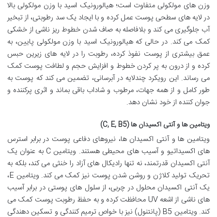
وزن های مولکولی متفاوت است؛ هیالورونیک اسید با وزن مولکولی بالا
در لایه های سطحی پوست عمل کرده و با ایجاد یک سد رطوبتی، از تبخیر
آب جلوگیری می کند و بلافاصله به صاف شدن خطوط ریز ناشی از خشکی
کمک می کند. در حالی که هیالورونیک اسید با وزن مولکولی پایین، به
عمق بیشتری از پوست نفوذ کرده، رطوبت را در لایه های زیرین حبس
کرده و از درون به پر کردن خطوط و افزایش حجم و لطافت پوست کمک
می رساند. این رویکرد چندلایه در آبرسانی، تضمین می کند که پوست به
طور کامل و از همه جهات، مرطوب و شاداب باقی بماند و اثری پرکننده و
جوان کننده از خود نشان دهد.
ویتامین ها و آنتی اکسیدان ها (C, E, B5)
ویتامین ها و آنتی اکسیدان ها، نیروهای دفاعی پوست در برابر استرس
های اکسیداتیو و آسیب های محیطی هستند. ویتامین C به عنوان یک
آنتی اکسیدان قدرتمند، نه تنها رادیکال های آزاد را خنثی می کند، بلکه به
تحریک تولید کلاژن و روشن شدن پوست نیز کمک می کند. ویتامین E،
یک آنتی اکسیدان محلول در چربی، از سلول های پوستی در برابر آسیب
های ناشی از اشعه UV محافظت کرده و به حفظ رطوبت پوست کمک می
کند. ویتامین B5 (پانتنول) نیز با خواص ترمیم کنندگی و تسکین دهندگی