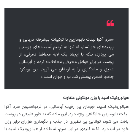
«سرم آکوا لیفت بایومارین با ترکیبات پیشرفته دریایی و
پپتیدهای جوانساز، نه تنها به ترمیم آسیب های پوستی
می پردازد، بلکه با ایجاد یک لایه محافظ نامرئی، از
پوست در برابر عوامل محیطی محافظت کرده و آبرسانی
عمیق و ماندگاری را به ارمغان می آورد. این رویکرد
جامع، ضامن پوستی شاداب و جوان است.»
هیالورونیک اسید با وزن مولکولی متفاوت
هیالورونیک اسید، قهرمان بی رقیب آبرسانی، در فرمولاسیون سرم آکوا
لیفت بایومارین جایگاهی ویژه دارد. این ماده که به طور طبیعی در پوست
یافت می شود، توانایی بی نظیری در جذب و نگهداری هزاران برابر وزن
خود در آب دارد. نکته کلیدی در این سرم، استفاده از هیالورونیک اسید با