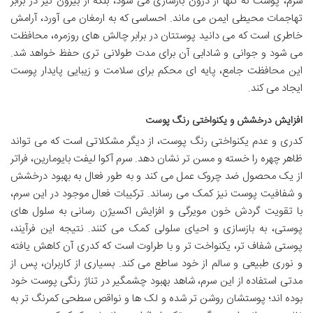
سرم، پوست نه تنها از درون بازسازی می شود، بلکه از بیرون نیز در برابر
تهاجمات محیطی ایمن می ماند. احساسی که به ارمغان می آورد، آرامش
خاطری است که می دانید پوستتان در برابر چالش های روزمره، محافظت
می شود و جوانی و شادابی آن برای مدت طولانی تری حفظ خواهد شد.
این محافظت جامع، پایه ای محکم برای سلامت و زیبایی پایدار پوست
ایجاد می کند.
افزایش درخشش و یکنواختی رنگ پوست
کدری و عدم یکنواختی رنگ پوست، از دیگر مشکلاتی است که می تواند
ظاهر چهره را خسته و مسن تر نشان دهد. سرم آکوا لیفت بایومارین، فراتر
از یک محصول ضد چروک عمل می کند و به طور فعال به بهبود درخشش
و شفافیت پوست نیز کمک می رساند. ترکیبات فعال موجود در این سرم،
با تقویت گردش خون مویرگی و افزایش اکسیژن رسانی به سلول های
پوستی، به بازسازی و احیای سلولی کمک می کنند. نتیجه این فرآیند،
پوستی شفاف تر، یکنواخت تر و با طراوت است که کدری آن کاهش یافته
و نوری طبیعی و سالم از خود ساطع می کند. بسیاری از کاربران، پس از
مدتی استفاده از این سرم، شاهد بهبود چشمگیر در تناژ رنگی پوست خود
بوده اند؛ پوستشان روشن تر شده و لک ها و نواقص سطحی کمرنگ تر به