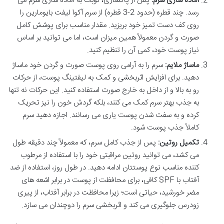
آماده سازی سرم:
پس از پاکسازی، نوبت به آماده سازی سرم می
رسد. چند قطره (حدود 2-3 قطره) از سرم آکوا لیفت بایومارین را
روی کف دست تمیز خود بریزید. مقدار مناسب برای پوشش کامل
صورت و گردن معمولاً همین میزان است، اما می توانید بر اساس
نیاز پوست خود، کمی آن را تنظیم کنید.
ماساژ ملایم:
سرم را به آرامی روی پوست صورت و گردن خود ماساژ
دهید. برای افزایش اثربخشی و کمک به لیفتینگ پوست، از حرکات
رو به بالا و از داخل به خارج صورت استفاده کنید. این حرکات نه تنها
به جذب بهتر سرم کمک می کنند، بلکه گردش خون را نیز تحریک
کرده و به سفت شدن پوست یاری می رسانند. اجازه دهید سرم
کاملاً جذب پوست شود.
تکمیل روتین:
پس از جذب کامل سرم، که معمولاً چند دقیقه طول
می کشد، می توانید روتین مراقبتی خود را با استفاده از مرطوب
کننده مناسب نوع پوستتان ادامه دهید. در طول روز، استفاده از ضد
آفتاب با SPF کافی، برای محافظت از پوست در برابر اشعه های
مضر خورشید، حیاتی است؛ زیرا محافظت در برابر آفتاب، از پیری
زودرس جلوگیری می کند و اثربخشی سرم را دوچندان می سازد.