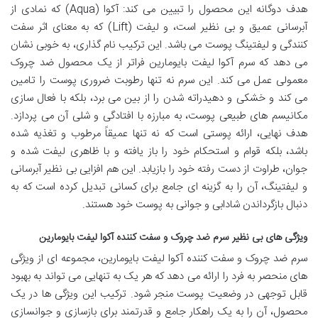
هدف دوگانه این محصول را تبیین می کند: آکوا (Aqua) که نمادی از
آبرسانی عمیق و بی نظیر است، و لیفت (Lift) که به معنای اثر سفت
کنندگی و لیفتینگ پوست می باشد. این ترکیب نام گذاری، به خوبی نشان
می دهد که سرم آکوا لیفت بایومارین فراتر از یک محصول ضد چروک
معمولی عمل می کند. این سرم نه تنها رطوبت ضروری پوست را تامین
می کند و خشکی و دهیدراته شدن را از بین می برد، بلکه با فعال سازی
مکانیسم های طبیعی پوست، به مبارزه با افتادگی و شلی آن می پردازد.
هدف نهایی، ارائه پوستی است که نه تنها عمیقاً مرطوب و تغذیه شده
باشد، بلکه قوام و استحکام خود را باز یافته و با ظاهری لیفت شده و
جوان، طراوت از دست رفته خود را بازیابد. این هم افزایی بی نظیر آبرسانی
و لیفتینگ، آن را به گزینه ای جامع برای کسانی تبدیل کرده است که به
دنبال بازگرداندن شادابی و جوانی به پوست خود هستند.
ویژگی های بی نظیر سرم ضد چروک و سفت کننده آکوا لیفت بایومارین
سرم ضد چروک و سفت کننده آکوا لیفت بایومارین، مجموعه ای از ویژگی
های منحصر به فرد را ارائه می دهد که هر یک به تنهایی می تواند به بهبود
قابل توجهی در وضعیت پوست منجر شود. ترکیب این ویژگی ها در یک
محصول، آن را به یک راهکار جامع و قدرتمند برای بازسازی و جوانسازی