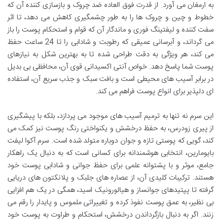
به ارمغان می آورد. از قدرت فوق العاده ضد چروک و بازسازی کننده آن که
خطوط و چین و چروک ها را به طور چشمگیری کاهش می دهد، تا اثر
سفت کننده و لیفتینگ فوری و ماندگار آن که قوام و استحکام پوست را باز
می گرداند، و آبرسانی عمیقی که رطوبت و شادابی را تا 24 ساعت حفظ
می کند، هر ویژگی به دقت طراحی شده تا به بهترین شکل به نیازهای
پوست شما پاسخ دهد. خواص آنتی اکسیدانی قوی آن، محافظی بی بدیل
در برابر آسیب های محیطی است و بافت سبک و جذب سریع آن، استفاده
ای دلپذیر برای انواع پوست فراهم می کند.
این سرم نه تنها به ترمیم آسیب های موجود می پردازد، بلکه با پیشگیری
از پیری زودرس، به حفظ درخشش و یکنواختی رنگ پوست نیز کمک می
کند، گویی که پوستی تازه و جوان دوباره متولد شده است. سرم آکوا لیفت
بایومارین، انتخابی هوشمندانه برای کسانی است که به دنبال یک راهکار
جامع، موثر و با پشتوانه علمی برای حفظ جوانی و شادابی پوست خود
هستند. ترکیبات کلیدی آن، از عصاره های جلبک و پلانکتون های دریایی
گرفته تا پپتیدهای جوانساز و هیالورونیک اسید، همگی در یک هم افزایی
بی نظیر، به عمق پوست نفوذ کرده و تغییراتی ملموس و پایدار را رقم می
زنند. اگر به دنبال بازگرداندن درخشش، استحکام و طراوت به پوست خود