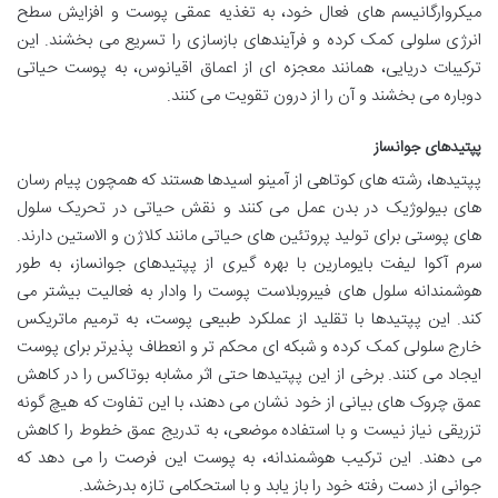
میکروارگانیسم های فعال خود، به تغذیه عمقی پوست و افزایش سطح
انرژی سلولی کمک کرده و فرآیندهای بازسازی را تسریع می بخشند. این
ترکیبات دریایی، همانند معجزه ای از اعماق اقیانوس، به پوست حیاتی
دوباره می بخشند و آن را از درون تقویت می کنند.
پپتیدهای جوانساز
پپتیدها، رشته های کوتاهی از آمینو اسیدها هستند که همچون پیام رسان
های بیولوژیک در بدن عمل می کنند و نقش حیاتی در تحریک سلول
های پوستی برای تولید پروتئین های حیاتی مانند کلاژن و الاستین دارند.
سرم آکوا لیفت بایومارین با بهره گیری از پپتیدهای جوانساز، به طور
هوشمندانه سلول های فیبروبلاست پوست را وادار به فعالیت بیشتر می
کند. این پپتیدها با تقلید از عملکرد طبیعی پوست، به ترمیم ماتریکس
خارج سلولی کمک کرده و شبکه ای محکم تر و انعطاف پذیرتر برای پوست
ایجاد می کنند. برخی از این پپتیدها حتی اثر مشابه بوتاکس را در کاهش
عمق چروک های بیانی از خود نشان می دهند، با این تفاوت که هیچ گونه
تزریقی نیاز نیست و با استفاده موضعی، به تدریج عمق خطوط را کاهش
می دهند. این ترکیب هوشمندانه، به پوست این فرصت را می دهد که
جوانی از دست رفته خود را باز یابد و با استحکامی تازه بدرخشد.