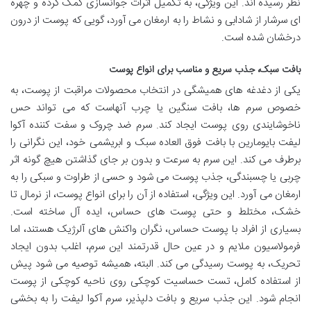
نظر رسیده اند. این ویژگی، به تکمیل اثرات جوانسازی کمک کرده و چهره
ای سرشار از شادابی و نشاط را به ارمغان می آورد، گویی که پوست از درون
درخشان شده است.
بافت سبک، جذب سریع و مناسب برای انواع پوست
یکی از دغدغه های همیشگی در انتخاب محصولات مراقبت از پوست، به
خصوص سرم ها، بافت سنگین یا چرب آنهاست که می تواند حس
ناخوشایندی روی پوست ایجاد کند. سرم ضد چروک و سفت کننده آکوا
لیفت بایومارین با بافت فوق العاده سبک و ابریشمی خود، این نگرانی را
برطرف می کند. این سرم به سرعت و بدون بر جای گذاشتن هیچ گونه اثر
چربی یا چسبندگی، جذب پوست می شود و حسی از طراوت و سبکی را به
ارمغان می آورد. این ویژگی، استفاده از آن را برای انواع پوست، از نرمال تا
خشک، مختلط و حتی پوست های حساس، ایده آل ساخته است.
بسیاری از افراد با پوست حساس، نگران واکنش های آلرژیک هستند، اما
فرمولاسیون ملایم و در عین حال قدرتمند این سرم، اغلب بدون ایجاد
تحریک، به پوست رسیدگی می کند. البته، همیشه توصیه می شود پیش
از استفاده کامل، تست حساسیت کوچکی روی ناحیه کوچکی از پوست
انجام شود. این جذب سریع و بافت دلپذیر، سرم آکوا لیفت را به بخشی