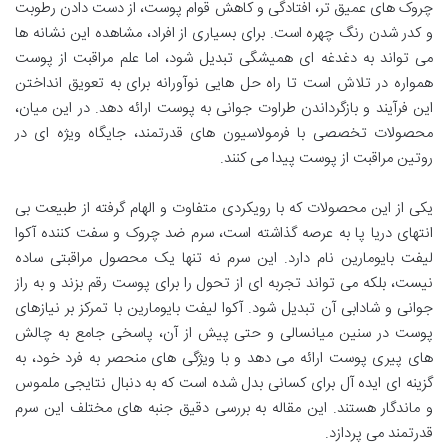
چروک های عمیق تر، افتادگی و کاهش قوام پوست، از دست دادن رطوبت
و کدر شدن رنگ چهره است. برای بسیاری از افراد، مشاهده این نشانه ها
می تواند به دغدغه ای همیشگی تبدیل شود، اما علم مراقبت از پوست
همواره در تلاش است تا راه حل هایی نوآورانه برای به تعویق انداختن
این فرآیند و بازگرداندن طراوت جوانی به پوست ارائه دهد. در این میان،
محصولات تخصصی با فرمولاسیون های قدرتمند، جایگاه ویژه ای در
روتین مراقبت از پوست پیدا می کنند.
یکی از این محصولات که با رویکردی متفاوت و الهام گرفته از طبیعت بی
انتهای دریا پا به عرصه گذاشته است، سرم ضد چروک و سفت کننده آکوا
لیفت بایومارین نام دارد. این سرم نه تنها یک محصول مراقبتی ساده
نیست، بلکه می تواند تجربه ای از تحول را برای پوست رقم بزند و به راز
جوانی و شادابی آن تبدیل شود. آکوا لیفت بایومارین با تمرکز بر نیازهای
پوست در سنین میانسالی و حتی پیش از آن، پاسخی جامع به چالش
های پیری پوست ارائه می دهد و با ویژگی های منحصر به فرد خود، به
گزینه ای ایده آل برای کسانی بدل شده است که به دنبال نتایجی ملموس
و ماندگار هستند. این مقاله به بررسی دقیق جنبه های مختلف این سرم
قدرتمند می پردازد.