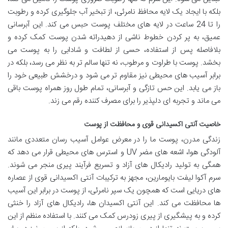
بلکه با ایجاد یک لایه محافظ نامرئی، از تبخیر آب جلوگیری کرده و رطوبت
را تا 24 ساعت در لایه های مختلف پوست حبس می کند. این آبرسانی
عمیق، به پر کردن خطوط ناشی از دهیدراته شدن پوست کمک کرده و
بلافاصله پس از استفاده، حسی از لطافت و شادابی را به پوست می
بخشد. پوست با طراوت و مرطوب، نه تنها سالم تر به نظر می رسد، بلکه در
برابر آسیب های محیطی نیز مقاوم تر می شود و درخشش طبیعی خود را
باز می یابد. این حس تازگی و آبرسانی، تمام طول روز همراه پوست باقی
می ماند و تجربه ای دلپذیر را برای مصرف کننده رقم می زند.
خاصیت آنتی اکسیدانی قوی و محافظت از پوست
زندگی مدرن، پوست ما را در معرض عوامل آسیب رسان متعددی مانند
آلودگی هوا، اشعه های مضر UV و استرس های محیطی قرار می دهد که
همگی به تولید رادیکال های آزاد و تسریع فرآیند پیری منجر می شوند.
سرم آکوا لیفت بایومارین، مجهز به ترکیبات آنتی اکسیدانی قوی از عصاره
های دریایی است که همچون یک سپر نامرئی، از پوست در برابر این آسیب
ها محافظت می کند. این آنتی اکسیدان ها، رادیکال های آزاد را خنثی
کرده و به پیشگیری از پیری زودرس کمک می کنند. با استفاده منظم از این