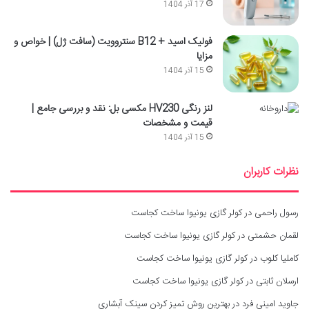
17 آذر 1404
فولیک اسید + B12 سنتروویت (سافت ژل) | خواص و
مزایا
15 آذر 1404
لنز رنگی HV230 مکسی بل: نقد و بررسی جامع |
قیمت و مشخصات
15 آذر 1404
نظرات کاربران
رسول راحمی
در
کولر گازی یونیوا ساخت کجاست
لقمان حشمتی
در
کولر گازی یونیوا ساخت کجاست
کاملیا کلوب
در
کولر گازی یونیوا ساخت کجاست
ارسلان ثابتی
در
کولر گازی یونیوا ساخت کجاست
جاوید امینی فرد
در
بهترین روش تمیز کردن سینک آبشاری