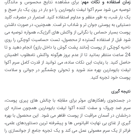
زمان استفاده و نکات مهم:
برای مشاهده نتایج محسوس و ماندگار،
توصیه می شود سرم آکوا لیفت بایومارین را دو بار در روز، یک بار صبح و
یک بار شب، به طور منظم و مداوم استفاده کنید. استمرار در مصرف، کلید
دستیابی به پوستی جوان تر و شاداب تر است. همچنین، در صورت داشتن
پوست بسیار حساس یا نگرانی از واکنش های آلرژیک، همواره توصیه می
شود قبل از استفاده گسترده از محصول، تست حساسیت کوچکی را روی
ناحیه کوچکی از پوست (مانند پشت گوش یا داخل بازو) انجام دهید و تا
24 ساعت منتظر بمانید تا از عدم بروز هرگونه واکنش نامطلوب اطمینان
حاصل کنید. با رعایت این نکات ساده، می توانید از قدرت کامل سرم آکوا
لیفت بایومارین بهره مند شوید و تحولی چشمگیر در جوانی و سلامت
پوست خود تجربه کنید.
نتیجه گیری
در جستجوی راهکارهای موثر برای مقابله با چالش های پیری پوست،
سرم ضد چروک و سفت کننده آکوا لیفت بایومارین همچون ستاره ای
درخشان در آسمان مراقبت از پوست ظاهر می شود. این محصول با بهره
گیری از غنای بی نهایت اقیانوس ها و پیشرفته ترین دستاوردهای علمی،
فراتر از یک سرم معمولی عمل می کند و یک تجربه جامع از جوانسازی را