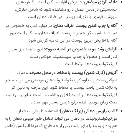
علائم آلرژی موضعی:
در برخی افراد، ممکن است واکنش های
حساسیتی در محل اعمال دارو مشاهده شود که شامل خارش،
سوزش، قرمزی یا بثورات پوستی در اطراف دهان است.
آکنه یا چرب شدن پوست اطراف دهان:
در موارد نادر، به خصوص در
صورت تماس مکرر خمیر با پوست اطراف دهان، ممکن است بروز
آکنه یا افزایش چربی پوست در این ناحیه گزارش شود.
افزایش رشد مو به خصوص در ناحیه صورت:
این عارضه نیز بسیار
نادر است و معمولاً با جذب سیستمیک طولانی مدت
کورتیکواستروئیدها مرتبط است.
آتروفی (نازک شدن) پوست یا مخاط در محل مصرف:
مصرف
طولانی مدت و مداوم کورتیکواستروئیدهای موضعی می تواند منجر
به نازک شدن بافت پوست یا مخاط شود. این عارضه به دلیل اثر
کورتیکواستروئیدها بر تولید کلاژن و الاستین است. بنابراین، رعایت
مدت زمان توصیه شده برای درمان بسیار مهم است.
کاندیدیازیس دهانی (برفک دهان):
استفاده طولانی مدت از
کورتیکواستروئیدها در دهان می تواند تعادل فلور طبیعی دهان را به
هم زده و زمینه را برای رشد بیش از حد قارچ کاندیدا آلبیکنس (عامل