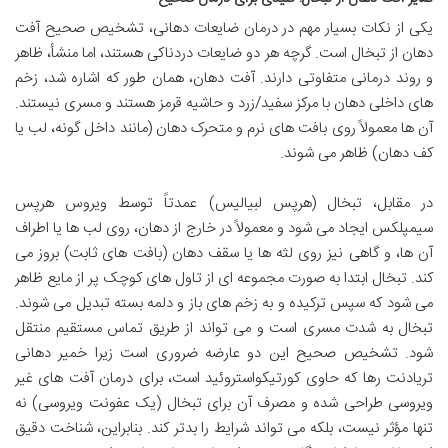
یکی از نکات بسیار مهم در درمان ضایعات دهانی، تشخیص صحیح آفت
دهان از تبخال است. گرچه هر دو ضایعات دردناکی هستند، اما منشأ، ظاهر
و روند درمانی متفاوتی دارند. آفت دهان، همان طور که اشاره شد، زخم
های داخلی دهان با مرکز سفید/زرد و حاشیه قرمز هستند و مسری نیستند.
آن ها معمولاً روی بافت های نرم و متحرک دهان (مانند داخل گونه، لب یا
کف دهان) ظاهر می شوند.
در مقابل، تبخال (هرپس لبیالیس) عمدتاً توسط ویروس هرپس
سیمپلکس ایجاد می شود و معمولاً در خارج از دهان، روی لب ها یا اطراف
آن ها، و گاهی نیز روی لثه ها یا سقف دهان (بافت های ثابت) بروز می
کند. تبخال ابتدا به صورت مجموعه ای از تاول های کوچک پر از مایع ظاهر
می شود که سپس ترکیده و به زخم های باز و دلمه بسته تبدیل می شوند.
تبخال به شدت مسری است و می تواند از طریق تماس مستقیم منتقل
شود. تشخیص صحیح این دو عارضه ضروری است زیرا خمیر دهانی
تریادنت رها که حاوی کورتیکواستروئید است، برای درمان آفت های غیر
ویروسی طراحی شده و مصرف آن برای تبخال (یک عفونت ویروسی) نه
تنها مؤثر نیست، بلکه می تواند شرایط را بدتر کند. بنابراین، شناخت دقیق