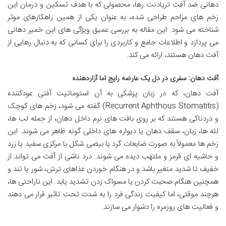
دهانی ضد آفت تریادنت رها، محصولی که با هدف تسکین و درمان این
زخم های مزاحم طراحی شده، به عنوان یکی از همین راهکارهای موثر
شناخته می شود. این مقاله به بررسی عمیق ویژگی های این خمیر دهانی
می پردازد و اطلاعات جامع و کاربردی را برای کسانی که به دنبال رهایی از
آفت دهان هستند، ارائه می کند.
آفت دهان: سفری در دل یک عارضه رایج اما آزاردهنده
آفت دهان، که در زبان پزشکی به آن استوماتیت آفتی عودکننده
(Recurrent Aphthous Stomatitis) گفته می شود، زخم های کوچک
و دردناکی هستند که بر روی بافت های نرم داخل دهان، از جمله لب ها،
لثه ها، زبان، سقف دهان یا دیواره های داخلی گونه ظاهر می شوند. این
زخم ها معمولاً به صورت ضایعات گرد یا بیضی شکل با مرکزی سفید یا زرد
و حاشیه ای قرمز و ملتهب دیده می شوند. درد ناشی از آفت می تواند از
خفیف تا شدید متغیر باشد و در هنگام خوردن غذاهای ترش، شور یا تند و
همچنین هنگام صحبت کردن یا مسواک زدن تشدید یابد. این ناراحتی ها،
هرچند موقتی، اما کیفیت زندگی فرد را به شدت تحت تاثیر قرار می دهند
و فعالیت های روزمره را دشوار می سازند.