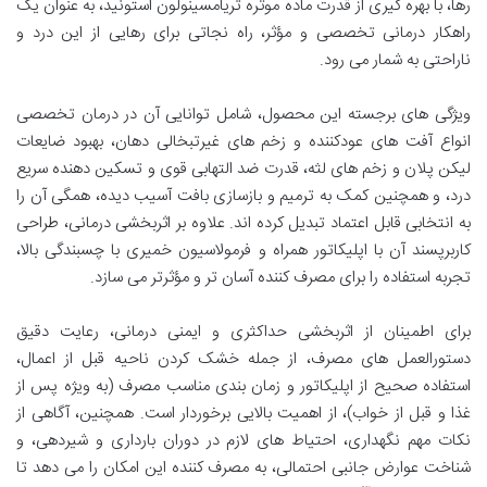
رها، با بهره گیری از قدرت ماده موثره تریامسینولون استونید، به عنوان یک
راهکار درمانی تخصصی و مؤثر، راه نجاتی برای رهایی از این درد و
ناراحتی به شمار می رود.
ویژگی های برجسته این محصول، شامل توانایی آن در درمان تخصصی
انواع آفت های عودکننده و زخم های غیرتبخالی دهان، بهبود ضایعات
لیکن پلان و زخم های لثه، قدرت ضد التهابی قوی و تسکین دهنده سریع
درد، و همچنین کمک به ترمیم و بازسازی بافت آسیب دیده، همگی آن را
به انتخابی قابل اعتماد تبدیل کرده اند. علاوه بر اثربخشی درمانی، طراحی
کاربرپسند آن با اپلیکاتور همراه و فرمولاسیون خمیری با چسبندگی بالا،
تجربه استفاده را برای مصرف کننده آسان تر و مؤثرتر می سازد.
برای اطمینان از اثربخشی حداکثری و ایمنی درمانی، رعایت دقیق
دستورالعمل های مصرف، از جمله خشک کردن ناحیه قبل از اعمال،
استفاده صحیح از اپلیکاتور و زمان بندی مناسب مصرف (به ویژه پس از
غذا و قبل از خواب)، از اهمیت بالایی برخوردار است. همچنین، آگاهی از
نکات مهم نگهداری، احتیاط های لازم در دوران بارداری و شیردهی، و
شناخت عوارض جانبی احتمالی، به مصرف کننده این امکان را می دهد تا