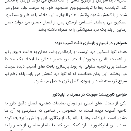
تجربه درد، سوزش و قرمزی ناشی از آفت دهان می تواند روزمره را مختل
کند. تریادنت رها با تریامسینولون استونید خود، به سرعت وارد عمل می
شود و با کاهش شدید واکنش های التهابی، این علائم را به طرز چشمگیری
تسکین می بخشد. احساس آرامش پس از اعمال خمیر، می تواند حس
رهایی از بند یک درد همیشگی را به همراه داشته باشد.
همراهی در ترمیم و بازسازی بافت آسیب دیده
هدف تنها تسکین درد نیست؛ بازگرداندن بافت دهان به حالت طبیعی نیز
از اهمیت بالایی برخوردار است. این خمیر دهانی با ایجاد یک محیط
مساعد برای ترمیم سلولی، به روند بازسازی بافت های آسیب دیده سرعت
می بخشد. این بدان معناست که نه تنها درد کاهش می یابد، بلکه زخم نیز
سریع تر بسته شده و بهبودی کامل تری حاصل می شود.
طراحی کاربرپسند: سهولت در مصرف با اپلیکاتور
یکی از دغدغه های اصلی در درمان ضایعات دهانی، اعمال دقیق دارو به
ناحیه آسیب دیده است، به خصوص در نقاطی که دسترسی به آن ها
دشوار است. تریادنت رها با ارائه یک اپلیکاتور، این چالش را برطرف کرده
است. این اپلیکاتور به فرد کمک می کند تا مقدار مناسبی از خمیر را به