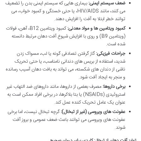
ضعف سیستم ایمنی:
بیماری هایی که سیستم ایمنی بدن را تضعیف
می کنند، مانند HIV/AIDS، یا حتی خستگی و کمبود خواب، می
توانند خطر ابتلا به آفت را افزایش دهند.
کمبود ویتامین ها و مواد معدنی:
کمبود ویتامین B12، آهن، فولات
(ویتامین B9) و روی با افزایش شیوع آفت دهان مرتبط دانسته
شده است.
جراحات فیزیکی:
گاز گرفتن تصادفی گونه یا لب، مسواک زدن
شدید، استفاده از بریس های دندانی نامناسب، یا حتی تحریک
ناشی از دندان های شکسته، می تواند به بافت دهان آسیب رسانده
و منجر به ایجاد آفت شود.
برخی داروها:
مصرف بعضی از داروها، مانند داروهای ضد التهاب غیر
استروئیدی (NSAIDs) یا بتا بلاکرها، در برخی افراد ممکن است به
عنوان یک عامل تحریک کننده عمل کند.
عفونت های ویروسی (غیر از تبخال):
گرچه تبخال نیست، اما برخی
عفونت های ویروسی می توانند باعث ضعف عمومی و بروز آفت
شوند.
تمایز آفت دهان از تبخال: کلیدی برای درمان صحیح