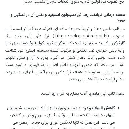
این تفاوت ها، اولین گام به سوی انتخاب درمان مناسب است.
هسته درمانی تریادنت رها: تریامسینولون استونید و نقش آن در تسکین و
بهبود
در قلب خمیر دهانی تریادنت رها، ماده ای قدرتمند به نام تریامسینولون
استونید (Triamcinolone Acetonide) قرار دارد. این ماده، یک
گلوکوکورتیکوئید مصنوعی است که به گروه کورتیکواستروئیدها تعلق دارد
و به دلیل خواص ضد التهابی و سرکوب کننده سیستم ایمنی خود شناخته
شده است. وقتی آفت دهان شکل می گیرد، بدن به آن واکنش التهابی
نشان می دهد که همین التهاب عامل اصلی درد، قرمزی و تورم است.
تریامسینولون استونید با هدف قرار دادن این واکنش التهابی، به سرعت
علائم آزاردهنده را کاهش می دهد.
نحوه تأثیر این ماده بر آفت دهان به شرح زیر است:
کاهش التهاب و درد:
تریامسینولون با مهار آزاد شدن مواد شیمیایی
التهابی در محل آفت، به طور مؤثری قرمزی، تورم و درد را کاهش
می دهد. این عمل نه تنها تسکین فوری برای فرد به ارمغان می