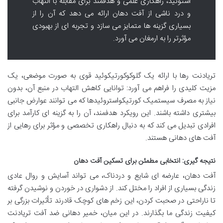
استونید، راهکاری علمی و هدفمند برای مقابله با التهاب
و درد ناشی از آفت دهان ارائه می دهد که آن را از
بسیاری گزینه ها متمایز می سازد و تجربه ای از بهبودی
مؤثرتر را به ارمغان می آورد.
تریادنت رها با ارائه یک گلوکوکورتیکوئید قوی به صورت موضعی، یک
مزیت کلیدی را فراهم می آورد: توانایی کاهش التهاب در منبع آن، بدون
نیاز به مصرف سیستمیک کورتیکواستروئیدها که می توانند عوارض جانبی
بیشتری داشته باشند. این رویکرد هدفمند، آن را به گزینه ای کارآمد برای
افرادی تبدیل می کند که به دنبال راهکاری تخصصی و مؤثر برای رهایی از
آفت های دهانی هستند.
نتیجه گیری: انتخابی مطمئن برای تسکین آفت دهان
آفت دهان، عارضه ای شایع و دردناک، می تواند آسایش و روال عادی
زندگی بسیاری از افراد را مختل کند. از دشواری در خوردن و نوشیدن گرفته
تا ناراحتی در صحبت کردن، این زخم های کوچک قادرند تأثیرات بزرگی بر
کیفیت زندگی ما بگذارند. در این میان، خمیر دهانی ضد آفت تریادنت