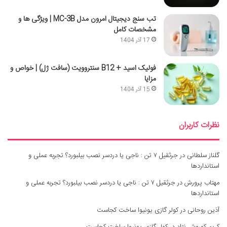
تب سنج دیجیتال امرون مدل MC-3B | ویژگی ها و
مشخصات کامل
17 آذر 1404
فولیک اسید + B12 سنتروویت (سافت ژل) | خواص و
مزایا
15 آذر 1404
نظرات کاربران
گلناز سلطانی
در
جرثقیل ۷ تن : ناجی یا دردسر نصب بیلبورد؟ تجربه عملی و
استانداردها
مهتاب پرورش
در
جرثقیل ۷ تن : ناجی یا دردسر نصب بیلبورد؟ تجربه عملی و
استانداردها
آذین روحانی
در
کولر گازی یونیوا ساخت کجاست