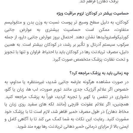
برفک دهان) فراهم کند.
حساسیت بیشتر در کودکان: لزوم مراقبت ویژه
کودکان، به دلیل سطح وسیع تر پوست نسبت به وزن بدن و متابولیسم
متفاوت، ممکن است حساسیت بیشتری به عوارض جانبی
کورتیکواستروئیدها نشان دهند. احتمال بروز عوارض جانبی دارو، از جمله
سرکوب سیستم آدرنال و تأثیر بر رشد، در کودکان بیشتر است. به همین
دلیل، مصرف تریادنت رها در کودکان باید با احتیاط فراوان و تنها با تجویز
و تحت نظارت پزشک متخصص صورت گیرد.
چه زمانی باید به پزشک مراجعه کرد؟
در صورت مشاهده هرگونه عارضه جانبی شدید، غیرمنتظره یا مداوم، به
خصوص اگر علائم آلرژیک جدی مانند تورم صورت، لب ها، زبان یا گلو،
دشواری در تنفس یا کهیر را تجربه کردید، فوراً به پزشک مراجعه کنید.
همچنین، اگر علائم عفونت قارچی (مانند لکه های سفید روی زبان یا
مخاط دهان) در طول مصرف خمیر ظاهر شد، لازم است تا با پزشک خود
مشورت کنید. رعایت این نکات به شما کمک می کند تا با آگاهی کامل و
ایمنی بالا از مزایای درمانی خمیر دهانی تریادنت رها بهره مند شوید.