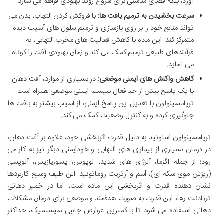
آورد، بلکه فضای مناسبی برای شروع روند بهبودی فراهم می سازد.
سرعت بخشیدن به ترمیم بافت ها:
با فروکش کردن التهاب، بدن می
تواند منابع خود را بر روی بازسازی و ترمیم سلول های آسیب دیده
متمرکز کند. این ماده با کاهش فعالیت های مخرب التهابی، به
فرآیندهای طبیعی ترمیم کمک می کند و زمان بهبودی آفت را کوتاه
می نماید.
کاهش واکنش های ایمنی موضعی:
در بسیاری از موارد، آفت دهان
با یک پاسخ بیش از حد فعال سیستم ایمنی موضعی همراه است.
تریامسینولون با تعدیل این پاسخ ایمنی، از آسیب بیشتر به بافت ها
جلوگیری کرده و به کنترل وضعیت کمک می کند.
تریامسینولون استونید به دلیل قدرت اثربخشی خود، علاوه بر آفت دهان،
در درمان بسیاری از بیماری های التهابی و خودایمنی دیگر نیز به کار می
رود؛ از جمله اگزما، آلرژی های شدید، لوپوس، پسوریازیس، آلوپسی
(ریزش موی سکه ای)، آسم و آرتریت روماتوئید. این طیف وسیع کاربردها
نشان دهنده قدرت و اثربخشی این ماده است، اما در خمیر دهانی
تریادنت رها، این قدرت به صورت هدفمند و موضعی برای درمان مشکلات
دهانی استفاده می شود تا با کمترین عوارض جانبی سیستمیک، حداکثر