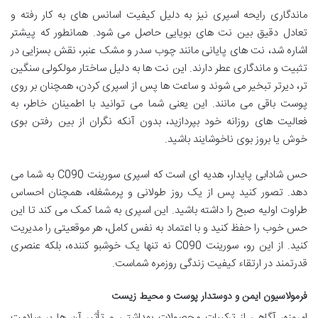
ماندگاری رایحه اسپری نیز به دلیل کیفیت اسانس های به کار رفته و
تعادل دقیق بین نت های بویایی حاصل می شود. همانطور که پیشتر
اشاره شد، نت های پایانی مانند چوب سدر و مشک عنبر، نقش بسزایی در
تثبیت و ماندگاری عطر دارند. این نت ها به دلیل ساختار مولکولی سنگین
تر، دیرتر تبخیر می شوند و ساعت ها پس از اسپری کردن، همچنان بر روی
پوست باقی می مانند. این یعنی شما می توانید با اطمینان خاطر، به
فعالیت های روزانه خود بپردازید، بدون آنکه نگران از بین رفتن بوی
خوش یا بروز بوی ناخوشایند باشید.
حس شادابی پایدار، هدیه ای است که اسپری سورینت C090 به شما می
دهد. تصور کنید پس از یک روز طولانی و پرمشغله، همچنان احساس
طراوت اولیه صبح را داشته باشید. این اسپری به شما کمک می کند تا این
حس خوب را حفظ کنید و با اعتماد به نفس کامل، هر موقعیتی را مدیریت
کنید. از این رو، سورینت C090 نه تنها یک خوشبو کننده، بلکه عنصری
قدرتمند در ارتقاء کیفیت زندگی روزمره شماست.
فرمولاسیون ایمن و دوستدار پوست و محیط زیست
امروزه، آگاهی از ترکیبات محصولات بهداشتی و تأثیر آن ها بر سلامت