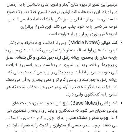
ترکیبی بی نظیر از میوه های آبدار و ادویه های دلنشین را به ارمغان
می آورند. این نت ها، مانند اولین برخورد نسیم خنک در یک صبح
تابستانی، حسی از شادابی و سرزندگی را بلافاصله ایجاد می کنند و
توجه هر کسی را به خود جلب می کنند. این شروع پرانرژی،
نویدبخش روزی پربار و پر از طراوت است.
نت میانی (Middle Notes):
پس از گذشت چند دقیقه و فروکش
کردن نت های اولیه، قلب عطر خودنمایی می کند. نت های میانی با
رایحه های
رز، یاسمن، ریشه زنبق زرد، جوز هندی و گل بنفشه
، عمق
و پیچیدگی خاصی به این اسپری می بخشند. رز و یاسمن با ظرافت
گلی خود، حسی از لطافت و پیچیدگی را وارد می کنند، در حالی که
ریشه زنبق و جوز هندی، بافتی گرم تر و کمی پودری به آن می دهند.
این ترکیب، بیانگر شخصیتی آرام و در عین حال جذاب است که هر
کسی را به کنجکاوی وامی دارد.
نت پایانی (Base Notes):
اوج این تجربه عطری، در نت های
پایانی نمایان می شود که ماندگاری و پایداری رایحه را تضمین می
کنند.
چوب سدر و مشک عنبر
، پایه ای چوبی، گرم و عمیق را تشکیل
می دهند. چوب سدر، حسی از استواری و قدرت را به همراه دارد، در