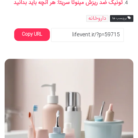
تونیک ضد ریزش مینوتا سریتا: هر آنچه باید بدانید
داروخانه
برچسب ها
Copy URL