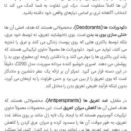
آن ها کاملاً متفاوت است. درک این تفاوت به شما کمک می کند تا
انتخاب آگاهانه تری بر اساس نیازهای واقعی خود داشته باشید.
دئودورانت ها (Deodorants)
، محصولاتی هستند که هدف اصلی آن ها
خنثی سازی بوی بد بدن
است. بوی ناخوشایند تعریق، نه توسط خود عرق،
بلکه توسط باکتری هایی که روی پوست زندگی می کنند و عرق را تجزیه
می کنند، تولید می شود. دئودورانت ها معمولاً حاوی ترکیباتی هستند که
رشد این باکتری ها را مهار می کنند و با داشتن رایحه ای مطبوع، بوی بد را
پوشش می دهند. اسپری خوشبو کننده مردانه سورینت مدل C090، دقیقاً
در این دسته قرار می گیرد. تمرکز آن بر ارائه یک عطر دلنشین و ماندگار
است که بوی تعریق را از بین می برد و حس طراوت را به ارمغان می آورد،
بدون اینکه فرآیند طبیعی تعریق بدن را مختل کند.
در مقابل،
ضد تعریق ها (Antiperspirants)
، محصولاتی هستند که
هدف اصلی آن ها
کاهش میزان تعریق
است. این محصولات معمولاً حاوی
ترکیبات آلومینیوم هستند که با ایجاد یک لایه ژل مانند بر روی منافذ غدد
تعریق، به طور موقت آن ها را مسدود کرده و میزان عرق کردن را کاهش
می دهند. ضد تعریق ها می توانند بوی بد را نیز کنترل کنند، اما عملکرد