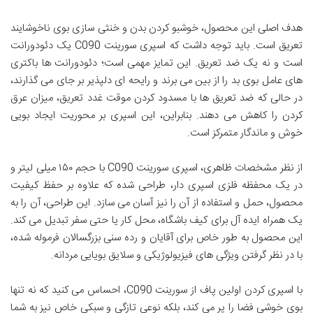
هدف اصلی این محصول، خوشبو کردن بدن و خنثی سازی بوی ناخوشایند
تعریق است. باید توجه داشت که اسپری سورینت C090 یک دئودورانت
است و نه یک ضد تعریق. این تمایز مهمی است؛ دئودورانت ها باکتری
های عامل بوی بد را از بین می برند و رایحه ای دلپذیر بر جای می گذارند،
در حالی که ضد تعریق ها با مسدود کردن موقت غدد تعریق، میزان عرق
کردن را کاهش می دهند. بنابراین، این اسپری بر محوریت ایجاد بویی
خوش و ماندگار متمرکز است.
از نظر مشخصات ظاهری، اسپری سورینت C090 با حجم ۱۵۰ میلی لیتر و
در یک محفظه فلزی اسپری دار، طراحی شده که علاوه بر حفظ کیفیت
محصول، حمل و استفاده از آن را نیز آسان می سازد. این طراحی، آن را به
یک همراه ایده آل برای کیف باشگاه، محل کار یا حتی سفر تبدیل می کند.
این محصول به طور خاص برای آقایان و رده سنی بزرگسالان فرموله شده،
با در نظر گرفتن ویژگی های فیزیولوژیکی و سلایق بویایی مردانه.
با اسپری کردن اولین پاف از سورینت C090، احساس می کنید که نه تنها
بوی خوشی فضا را پر می کند، بلکه نوعی تازگی و سبکی خاص نیز به شما