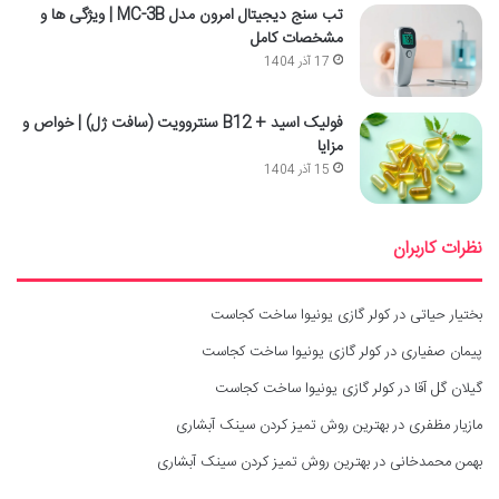
تب سنج دیجیتال امرون مدل MC-3B | ویژگی ها و
مشخصات کامل
17 آذر 1404
فولیک اسید + B12 سنتروویت (سافت ژل) | خواص و
مزایا
15 آذر 1404
نظرات کاربران
بختیار حیاتی
در
کولر گازی یونیوا ساخت کجاست
پیمان صفیاری
در
کولر گازی یونیوا ساخت کجاست
گیلان گل آقا
در
کولر گازی یونیوا ساخت کجاست
مازیار مظفری
در
بهترین روش تمیز کردن سینک آبشاری
بهمن محمدخانی
در
بهترین روش تمیز کردن سینک آبشاری