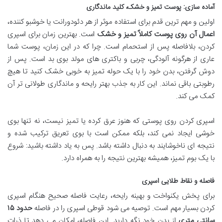
آماده سازی: پوست تمیز و خشک، کلید ماندگاری
اولین و مهم ترین قدم برای استفاده موثر از هر دئودورانت یا خوشبو کننده،
اعمال آن روی پوست کاملاً تمیز و خشک
است. بهترین زمان برای اسپری
کردن، بلافاصله پس از استحمام است. چرا که در این زمان، پوست شما
عاری از هرگونه آلودگی، چربی و باکتری های مولد بوی بد است. پس از
دوش گرفتن، بدن خود را با یک حوله تمیز به خوبی خشک کنید تا هیچ
رطوبتی باقی نماند. این کار به جذب بهتر رایحه و ماندگاری طولانی تر آن
کمک می کند.
اسپری کردن روی پوستی که هنوز عرق کرده یا تمیز نیست، نه تنها بوی
خوشی ایجاد نمی کند، بلکه ممکن است با بوی تعریق ترکیب شده و
نتیجه ای ناخوشایند به دنبال داشته باشد. پس به یاد داشته باشید: شروع
با یک بوم تمیز، همیشه بهترین نتیجه را به همراه دارد.
فاصله و نقاط طلایی اسپری
برای پخش یکنواخت و بهینه رایحه، رعایت فاصله صحیح هنگام اسپری
کردن بسیار مهم است. توصیه می شود قوطی اسپری را در فاصله
حدود ۱۵
سانتی متری
از بدن خود نگه دارید. این فاصله، امکان می دهد تا ذرات