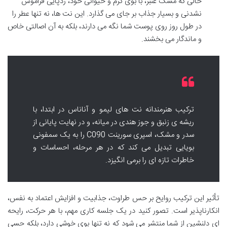
حالی که مشک عنبر، با بوی گرم و حیوانی خود، ردپایی فراموش
نشدنی و بسیار جذاب بر جای می گذارد. این نت ها، نه تنها عطر را
در طول روز روی پوست شما نگه می دارند، بلکه به آن اصالتی خاص
و ماندگار می بخشند.
ترکیب هنرمندانه نت های لیمو و آناناس در ابتدا، با
ریشه ی زنبق و جوز هندی در میانه، و در نهایت پایانی از
سدر و مشک، اسپری سورینت C090 را به یک سمفونی
بویایی تبدیل می کند که در هر مرحله، احساسات و
خاطرات تازه ای را برمی انگیزد.
تأثیر این ترکیب روایح بر حس طراوت، جذابیت و افزایش اعتماد به نفس،
انکارناپذیر است. تصور کنید در یک جلسه کاری مهم، با هر حرکت، رایحه
ای دلنشین از شما منتشر می شود که نه تنها بوی خوشی دارد، بلکه حسی