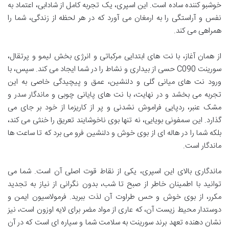
خوشبو کننده ساده است. این اسپری، یک تجربه کامل از شادابی، اعتماد به
نفس و آراستگی را به ارمغان می آورد که در هر لحظه از زندگی، شما را
همراهی می کند.
از همان آغاز، با نت های ابتدایی مرکباتی و انرژی بخش لیمو و پرتقال،
سورینت C090 حسی از بیداری و نشاط را در شما ایجاد می کند. سپس، با
ورود نت های میانی گلی و دلنشین، عمق و پیچیدگی خاصی به این
تجربه می بخشد و در نهایت، با نت های پایانی چوبی و ماندگار سدر و
مشک عنبر، ردپایی فراموش نشدنی و پر از کاریزما از خود بر جای می
گذارد. این سمفونی بویایی، نه تنها بوی ناخوشایند تعریق را خنثی می کند،
بلکه شما را در هاله ای از بوی خوش و دلنشین فرو می برد که تا ساعت ها
ماندگار است.
ماندگاری بالای این اسپری، یکی از نقاط قوت اصلی آن است. شما می
توانید با اطمینان خاطر از صبح تا شب، بدون نگرانی از نیاز به تجدید
مکرر، از بوی خوش و حس طراوت آن لذت ببرید. فرمولاسیون ایمن و
دوستدار محیط زیست آن، که عاری از مواد مضر برای لایه اوزون است، نیز
نشان دهنده تعهد برند سورینت به سلامت شما و سیاره ای است که در آن