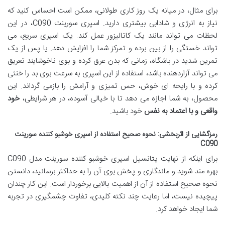
برای مثال، در میانه یک روز کاری طولانی، ممکن است احساس کنید که
نیاز به انرژی و شادابی بیشتری دارید. اسپری سورینت C090، در این
لحظات می تواند مانند یک کاتالیزور عمل کند. یک اسپری سریع، می
تواند خستگی را از بین برده و تمرکز شما را افزایش دهد. یا پس از یک
تمرین شدید در باشگاه، زمانی که بدن عرق کرده و بوی ناخوشایند تعریق
می تواند آزاردهنده باشد، استفاده از این اسپری به سرعت بوی بد را خنثی
کرده و با رایحه ای خوش، حس تمیزی و آرامش را بازمی گرداند. این
محصول، به شما اجازه می دهد تا با خیالی آسوده، در هر شرایطی،
خود
واقعی و با اعتماد به نفس
خود باشید.
رمزگشایی از اثربخشی: نحوه صحیح استفاده از اسپری خوشبو کننده سورینت
C090
برای اینکه از نهایت پتانسیل اسپری خوشبو کننده سورینت مدل C090
بهره مند شوید و ماندگاری و پخش بوی آن را به حداکثر برسانید، دانستن
نحوه صحیح استفاده از آن از اهمیت بالایی برخوردار است. این کار چندان
پیچیده نیست، اما رعایت چند نکته کلیدی، تفاوت چشمگیری در تجربه
شما ایجاد خواهد کرد.