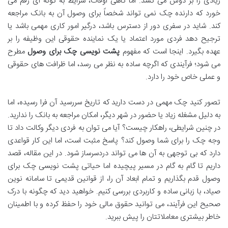
زیادی را بر دوش می کشد. اما گاهی اوقات، شرایط به گونه ای رقم می
خورد که دارنده چک نمی تواند شخصاً برای وصول آن به بانک مراجعه
کند. شاید در سفری دور از دسترس باشد، درگیر امور کاری مهمی باشد یا
ترجیح دهد فردی مورد اعتماد یا یک نماینده حقوقی این وظیفه را بر
عهده بگیرد. اینجا است که مفهوم
پشت نویسی چک برای وصول
مطرح
می شود؛ فرآیندی که اگرچه ساده به نظر می رسد، اما ظرافت های حقوقی
و عملی خاص خود را دارد.
تصور کنید چک مهمی در دست دارید که تاریخ سررسید آن فرا رسیده، اما
به دلیل مشغله زیاد یا حضور در شهر دیگر، امکان مراجعه به بانک را ندارید.
در چنین شرایطی، راهکار چیست؟ آیا می توان به فردی دیگر وکالت داد تا
وجه چک را برای شما وصول کند؟ پاسخ مثبت است، اما این کار قواعدی
دارد که بی توجهی به آن ها می تواند دردسرساز شود. در این مقاله، قصد
داریم تا گام به گام در مسیر پیچیده اما حیاتی پشت نویسی چک برای
وصول قدم بگذاریم و تمام ابعاد آن را، از قوانین قدیمی تا سامانه نوین
صیاد، با زبانی ساده و کاربردی بررسی کنیم. خواهید دید که چگونه با درک
صحیح این فرآیند، می توانید حقوق مالی خود را حفظ کرده و با اطمینان
خاطر بیشتری معاملاتتان را پیش ببرید.