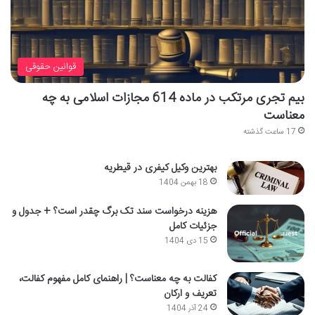
قوانین حقوقی
بیم تجری مرتکب در ماده 614 مجازات اسلامی به چه
معناست
17 ساعت گذشته
بهترین وکیل کیفری در قیطریه
18 بهمن 1404
هزینه درخواست سند تک برگ چقدر است؟ + جدول و
جزئیات کامل
15 دی 1404
کفالت به چه معناست؟ | راهنمای کامل مفهوم کفالت،
تعریف و ارکان
24 آذر 1404