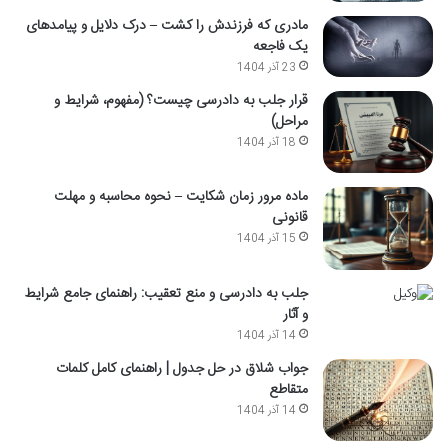
مادری که فرزندش را کشت – درک دلایل و پیامدهای
یک فاجعه
23 آذر 1404
قرار جلب به دادرسی چیست؟ (مفهوم، شرایط و
مراحل)
18 آذر 1404
ماده مرور زمان شکایت – نحوه محاسبه و مهلت
قانونی
15 آذر 1404
جلب به دادرسی و منع تعقیب: راهنمای جامع شرایط
و آثار
14 آذر 1404
جواب شلاق در حل جدول | راهنمای کامل کلمات
متقاطع
14 آذر 1404