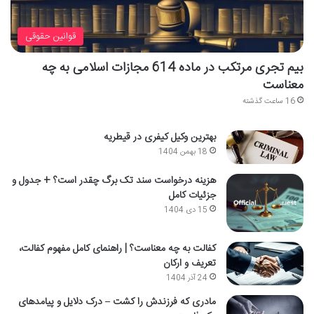
قوانین حقوقی
بیم تجری مرتکب در ماده 614 مجازات اسلامی به چه
معناست
16 ساعت گذشته
بهترین وکیل کیفری در قیطریه
18 بهمن 1404
هزینه درخواست سند تک برگ چقدر است؟ + جدول و
جزئیات کامل
15 دی 1404
کفالت به چه معناست؟ | راهنمای کامل مفهوم کفالت،
تعریف و ارکان
24 آذر 1404
مادری که فرزندش را کشت – درک دلایل و پیامدهای