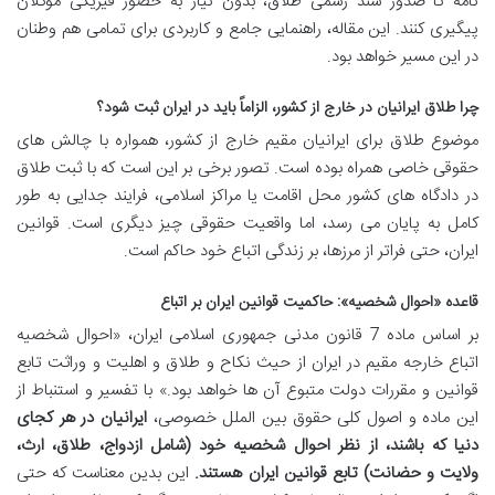
نامه تا صدور سند رسمی طلاق، بدون نیاز به حضور فیزیکی موکلان
پیگیری کنند. این مقاله، راهنمایی جامع و کاربردی برای تمامی هم وطنان
در این مسیر خواهد بود.
چرا طلاق ایرانیان در خارج از کشور، الزاماً باید در ایران ثبت شود؟
موضوع طلاق برای ایرانیان مقیم خارج از کشور، همواره با چالش های
حقوقی خاصی همراه بوده است. تصور برخی بر این است که با ثبت طلاق
در دادگاه های کشور محل اقامت یا مراکز اسلامی، فرایند جدایی به طور
کامل به پایان می رسد، اما واقعیت حقوقی چیز دیگری است. قوانین
ایران، حتی فراتر از مرزها، بر زندگی اتباع خود حاکم است.
قاعده «احوال شخصیه»: حاکمیت قوانین ایران بر اتباع
بر اساس ماده 7 قانون مدنی جمهوری اسلامی ایران، «احوال شخصیه
اتباع خارجه مقیم در ایران از حیث نکاح و طلاق و اهلیت و وراثت تابع
قوانین و مقررات دولت متبوع آن ها خواهد بود.» با تفسیر و استنباط از
این ماده و اصول کلی حقوق بین الملل خصوصی،
ایرانیان در هر کجای
دنیا که باشند، از نظر احوال شخصیه خود (شامل ازدواج، طلاق، ارث،
ولایت و حضانت) تابع قوانین ایران هستند.
این بدین معناست که حتی