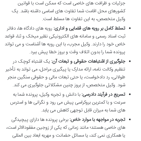
جزئیات و ظرافت های خاصی است که ممکن است با قوانین
کشورهای محل اقامت شما تفاوت های اساسی داشته باشد. یک
وکیل متخصص، به این تفاوت ها مسلط است.
تسلط کامل بر رویه های قضایی و اداری:
رویه های دادگاه ها، دفاتر
ثبت اسناد رسمی و سامانه های الکترونیکی نظیر میخک و ثنا، قواعد
خاص خود را دارند. وکیل مجرب، با این رویه ها آشناست و می تواند
پرونده شما را بدون اتلاف وقت و بروز خطا پیش ببرد.
جلوگیری از اشتباهات حقوقی و تبعات آن:
یک اشتباه کوچک در
تنظیم وکالت نامه، ارائه مدارک یا پیگیری مراحل، می تواند به تأخیر
طولانی، رد دادخواست، یا حتی تبعات مالی و حقوقی سنگین منجر
شود. وکیل متخصص، از بروز چنین مشکلاتی جلوگیری می کند.
تسریع در فرآیند دادرسی:
با دانش و تجربه وکیل، پرونده شما به
سرعت و با کمترین بروکراسی پیش می رود و نگرانی ها و استرس
های شما به میزان قابل توجهی کاهش می یابد.
تجربه در مواجهه با موارد خاص:
برخی پرونده ها دارای پیچیدگی
های خاصی هستند؛ مانند زمانی که یکی از زوجین مفقودالاثر است،
یا همکاری نمی کند، یا مسائل حضانت و مهریه ابعاد بین المللی