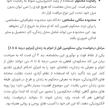
رضایت محکوم:
استفاده از پابند الکترونیکی، منوط به رضایت خود
محکوم است. این بدان معناست که هیچ فردی را نمی توان بدون
میل خود تحت این نوع مراقبت قرار داد.
محدوده مکانی مشخص:
دادگاه باید محدوده جغرافیایی مشخصی
را برای تردد محکوم تعیین کند که او مجاز به خروج از آن نخواهد
بود. این محدوده می تواند شامل محل زندگی، کار، تحصیل و سایر
اماکن ضروری باشد.
مراحل درخواست برای محکومین قبل از اعزام به زندان (جرایم درجه ۵ تا ۸)
یکی از نقاط قوت و نوآوری این بخشنامه، بند ۴ آن است که به صراحت
بیان می کند محکومان قطعی به حبس درجه ۵ تا ۸، می توانند «قبل از
اعزام و معرفی به زندان»، تقاضای خود را به اجرای احکام کیفری تقدیم
کنند. این بند تأکید دارد که استفاده از نظام آزادی تحت نظارت سامانه
های الکترونیکی، منوط به معرفی محکوم به زندان و طرح در شورای طبقه
بندی زندان «نمی باشد». این موضوع اهمیت بسیار بالایی دارد؛ زیرا رویه
های سابق گاهی اوقات محکومین را مجبور می کردند که ابتدا برای مدت
کوتاهی هم که شده، وارد زندان شوند تا بتوانند درخواست پابند
الکترونیکی دهند، که این امر خود با آسیب های روحی و روانی همراه بود.