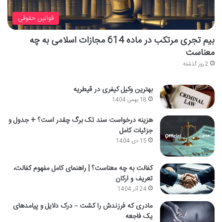
قوانین حقوقی
بیم تجری مرتکب در ماده 614 مجازات اسلامی به چه
معناست
2 روز گذشته
بهترین وکیل کیفری در قیطریه
18 بهمن 1404
هزینه درخواست سند تک برگ چقدر است؟ + جدول و
جزئیات کامل
15 دی 1404
کفالت به چه معناست؟ | راهنمای کامل مفهوم کفالت،
تعریف و ارکان
24 آذر 1404
مادری که فرزندش را کشت – درک دلایل و پیامدهای
یک فاجعه