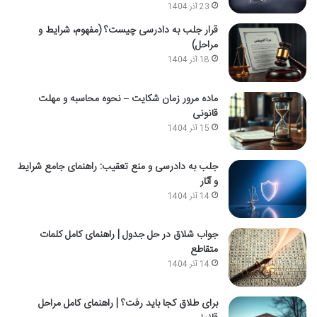
23 آذر 1404
قرار جلب به دادرسی چیست؟ (مفهوم، شرایط و
مراحل)
18 آذر 1404
ماده مرور زمان شکایت – نحوه محاسبه و مهلت
قانونی
15 آذر 1404
جلب به دادرسی و منع تعقیب: راهنمای جامع شرایط
و آثار
14 آذر 1404
جواب شلاق در حل جدول | راهنمای کامل کلمات
متقاطع
14 آذر 1404
برای طلاق کجا باید رفت؟ | راهنمای کامل مراحل