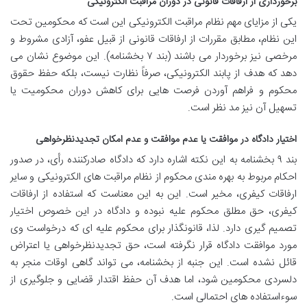
برخورداری از ارفاقات قانونی در دوران مراقبت الکترونیکی
یکی از مزایای مهم نظام مراقبت الکترونیکی این است که محکومین تحت
این نظام، مطابق مقررات از ارفاقات قانونی از قبیل عفو، آزادی مشروط و
مرخصی نیز برخوردار می باشند (بند ۷ بخشنامه). این موضوع نشان می
دهد که هدف از پابند الکترونیکی، صرفاً نظارت نیست، بلکه حفظ حقوق
محکوم و فراهم آوردن فرصت هایی برای کاهش دوران محکومیت یا
تسهیل آن نیز مد نظر است.
اختیار دادگاه در موافقت یا عدم موافقت و عدم امکان تجدیدنظرخواهی
بند ۹ بخشنامه به این نکته اشاره دارد که دادگاه صادرکننده رأی، در صدور
احکام مربوط به بهره مندی محکوم از نظام مراقبت های الکترونیکی و سایر
ارفاقات کیفری، مخیر است. این به این معناست که استفاده از ارفاقات
کیفری، حق مطلق محکوم علیه نبوده و دادگاه در این خصوص اختیار
تصمیم گیری دارد. لذا، قانونگذار برای محکوم علیه ای که درخواست وی
مورد موافقت دادگاه قرار نگرفته است، حق تجدیدنظرخواهی یا اعتراض
قائل نشده است. این جنبه از بخشنامه، می تواند گاهی اوقات منجر به
دلسردی محکومین شود، اما هدف آن حفظ اقتدار قضایی و جلوگیری از
سوءاستفاده های احتمالی است.