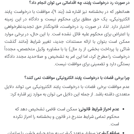
در صورت رد درخواست پابند، چه اقداماتی می توان انجام داد؟
همانطور که در بخشنامه نیز اشاره شد (بند ۹)، موافقت با درخواست پابند
الکترونیکی، یک حق مطلق برای محکوم نیست و دادگاه در این زمینه
اختیار دارد. لذا، در صورت رد درخواست، قانونگذار حق تجدیدنظرخواهی
یا اعتراض برای محکوم علیه قائل نشده است. با این حال، در برخی موارد
ممکن است بتوان با ارائه مستندات جدید، تغییر شرایط (مانند گذشت
شاکی یا پرداخت بخشی از رد مال) یا با مشاوره وکیل متخصص، مجدداً
درخواست را مطرح کرد، اما این امر به تشخیص و صلاحدید مجدد دادگاه
بستگی دارد و تضمینی برای موافقت نیست.
چرا برخی قضات با درخواست پابند الکترونیکی موافقت نمی کنند؟
عدم موافقت برخی قضات با درخواست پابند الکترونیکی می تواند دلایل
متعددی داشته باشد. از جمله این دلایل می توان به موارد زیر اشاره کرد:
عدم احراز شرایط قانونی:
ممکن است قاضی تشخیص دهد که
محکوم تمامی شرایط مندرج در قانون و بخشنامه را احراز نکرده
است.
سابقه کیفری:
سوابق متعدد کیفری، به ویژه جرایم خشن یا سازمان