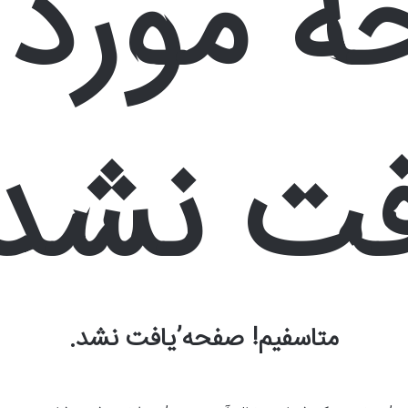
 مورد 
فت نشد:
متاسفیم! صفحه’یافت نشد.