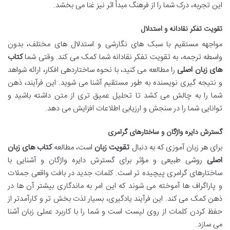
این تجربه، درک شما را از فرهنگ مبدأ اثر نیز غنا می بخشد.
تقویت تفکر نقادانه و استدلال
مواجهه مستقیم با سبک های نگارشی و استدلال های مختلف، بدون
واسطه ترجمه، به تقویت تفکر نقادانه شما کمک می کند. وقتی شما
کتاب
های زبان اصلی
را مطالعه می کنید، با نحوه ساختاردهی افکار، ارائه شواهد
و نتیجه گیری نویسنده به طور مستقیم آشنا می شوید. این فرآیند، ذهن
شما را به چالش می کشد تا تحلیل عمیق تری از متن داشته باشید و
توانایی شما را در سنجش و ارزیابی اطلاعات افزایش می دهد.
گسترش دایره واژگان و ساختارهای گرامری
برای هر زبان آموزی که به دنبال
تقویت زبان
است، مطالعه
کتاب های زبان
اصلی
روشی طبیعی و مؤثر برای گسترش دایره واژگان و آشنایی با
ساختارهای گرامری پیچیده تر است. کلمات جدید در بافت واقعی جملات
و پاراگراف ها آموخته می شوند که این امر به ماندگاری بیشتر آن ها در
ذهن کمک می کند. این فرآیند یادگیری، بسیار لذت بخش تر و کارآمدتر از
حفظ کردن کلمات از روی لیست است و شما را با کاربرد عملی زبان آشنا
می سازد.