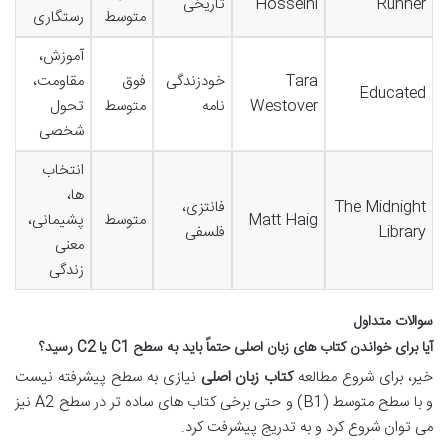
Runner
Hosseini
تاریخی
متوسط
رستگاری
آموزش،
Tara
خودزندگی
فوق
مقاومت،
Educated
Westover
نامه
متوسط
تحول
شخصی
انتخاب
ها،
The Midnight
فانتزی،
Matt Haig
متوسط
پشیمانی،
Library
فلسفی
معنی
زندگی
سوالات متداول
آیا برای خواندن کتاب های زبان اصلی حتماً باید به سطح C1 یا C2 رسید؟
خیر، برای شروع مطالعه
کتاب زبان اصلی
نیازی به سطح پیشرفته نیست
و با سطح متوسط (B1) و حتی برخی کتاب های ساده تر در سطح A2 نیز
می توان شروع کرد و به تدریج پیشرفت کرد.