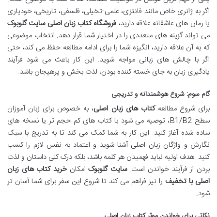
اگر به ژانری خاص مانند فانتزی، علمی-تخیلی، فلسفی، تاریخی، خودیاری
یا رمان های عاشقانه علاقه دارید،
فروشگاه کتاب زبان اصلی
سایت گلوبوک
می تواند گزینه های متعددی را در اختیار شما قرار دهد. انتخاب موضوعی
که به آن علاقه دارید، انگیزه شما را برای ادامه مطالعه حفظ می کند، حتی
اگر با چالش های زبانی مواجه شوید. این کار باعث می شود فرآیند
یادگیری زبان به جای خسته کننده بودن، لذت بخش و پرهیجان باشد.
گام سوم: شروع هوشمندانه و تدریجی
برای شروع مطالعه
کتاب های زبان اصلی
، به خصوص برای زبان آموزان
سطح B1/B2، توصیه می شود با کتاب های کم حجم تر یا نسخه های
ساده شده آغاز کنید. این کار به شما کمک می کند تا به تدریج با سبک
نگارش و واژگان زبان اصلی آشنا شوید و اعتماد به نفس لازم را کسب
کنید. هدف اولیه نباید فهمیدن هر کلمه باشد، بلکه درک کلی داستان و لذت
بردن از فرآیند خواندن است.
سایت گلوبوک
امکان
خرید کتاب های زبان
اصلی با تخفیف
را نیز فراهم می کند تا شروع این سفر برای شما آسان تر
شود.
نکاتی برای خواندن موثر کتاب زبان اصلی