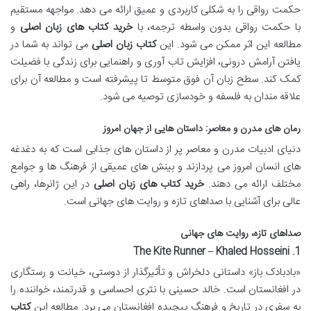
حکمت رواقی را به شکلی کاربردی و عمیق ارائه می دهد. مواجهه مستقیم
با حکمت رواقی بدون واسطه ترجمه، با
خرید کتاب های زبان اصلی
و
مطالعه این اثر ممکن می شود. این
کتاب زبان اصلی
می تواند به شما در
یافتن آرامش درونی، افزایش تاب آوری و راهنمایی برای زندگی با فضیلت
کمک کند. سطح زبان آن فوق متوسط تا پیشرفته است و مطالعه آن برای
علاقه مندان به فلسفه و خودسازی توصیه می شود.
رمان های مدرن و معاصر: داستان هایی از جهان امروز
دنیای ادبیات مدرن و معاصر پر از داستان های جذابی است که به دغدغه
های انسان امروز می پردازند و بینش های عمیقی از فرهنگ ها و جوامع
مختلف ارائه می دهند.
خرید کتاب های زبان اصلی
در این ژانرها، راهی
عالی برای آشنایی با صداهای تازه و روایت های جهانی است.
صداهای تازه، روایت های جهانی
1. The Kite Runner – Khaled Hosseini
«بادبادک باز» داستانی دلخراش و تأثیرگذار از دوستی، خیانت و رستگاری
در افغانستان است. خالد حسینی با نثری احساسی و قدرتمند، خواننده را
به سفری در تاریخ و فرهنگ پیچیده افغانستان می برد. مطالعه این
کتاب