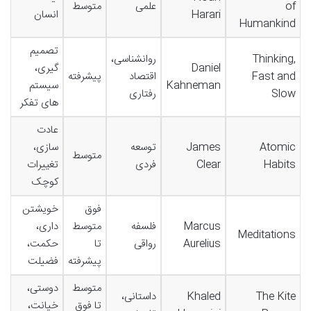
of
علمی
متوسط
Harari
انسان
Humankind
تصمیم
Thinking,
روانشناسی،
Daniel
گیری،
Fast and
اقتصاد
پیشرفته
Kahneman
سیستم
Slow
رفتاری
های تفکر
عادت
Atomic
James
توسعه
سازی،
متوسط
Habits
Clear
فردی
تغییرات
کوچک
فوق
خویشتن
Marcus
فلسفه
متوسط
داری،
Meditations
Aurelius
رواقی
تا
حکمت،
پیشرفته
فضیلت
متوسط
دوستی،
The Kite
Khaled
داستانی،
تا فوق
خیانت،