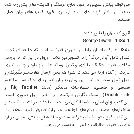
می تواند بینش عمیقی در مورد زبان، فرهنگ و اندیشه های بشری به شما
بدهد. این آثار، گزینه های ایده آلی برای
خرید کتاب های زبان اصلی
هستند.
آثاری که جهان را تغییر دادند
1. 1984 – George Orwell
«1984» یک داستان پادآرمان شهری قدرتمند است که جامعه ای تحت
کنترل کامل “برادر بزرگ” را به تصویر می کشد. اورول در این اثر، به بررسی
مفاهیم قدرت، حقیقت، آزادی و کنترل رسانه ها می پردازد و چشم اندازی
تاریک از آینده ارائه می دهد که هنوز هم پس از سال ها، بسیار تأثیرگذار و
قابل تأمل است. خواندن این رمان به زبان اصلی برای درک عمق مفاهیم
سیاسی و فلسفی، اصطلاحات ماندگار (مانند Big Brother و
Doublethink) و سبک نگارش قدرتمند و بی نظیر اورول ضروری است.
این
کتاب زبان اصلی
به شما امکان می دهد تا با دقت در انتخاب کلمات و
ساختارهای جمله، با پیام های نهفته در متن ارتباط برقرار کنید. سطح زبان
این کتاب فوق متوسط تا پیشرفته است و مطالعه آن، بینش عمیقی درباره
ماهیت قدرت، حقیقت و کنترل به دست می دهد.