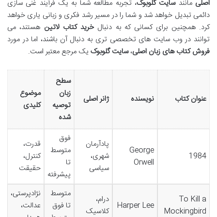
اصلی
مانند
سایت گلوبوک
، تجربه مطالعه شما به یک فرآیند غنی سازی
دائمی تبدیل خواهد شد و شما را در مسیر رشد فکری و زبانی یاری خواهد
کرد. همچنین برای کسانی که به دنبال
خرید کتاب لاتین
هستند، می
توانند در وب سایت های تخصصی تری به دنبال آن باشند، اما در مورد
فروش کتاب های زبان اصلی
،
سایت گلوبوک
یک مرجع معتبر است.
سطح
زبان
موضوع
عنوان کتاب
نویسنده
ژانر اصلی
توصیه
کلیدی
شده
فوق
پادآرمان
قدرت،
George
متوسط
1984
شهری،
کنترل،
Orwell
تا
سیاسی
حقیقت
پیشرفته
متوسط
نژادپرستی،
To Kill a
درام،
Harper Lee
تا فوق
عدالت،
Mockingbird
کلاسیک