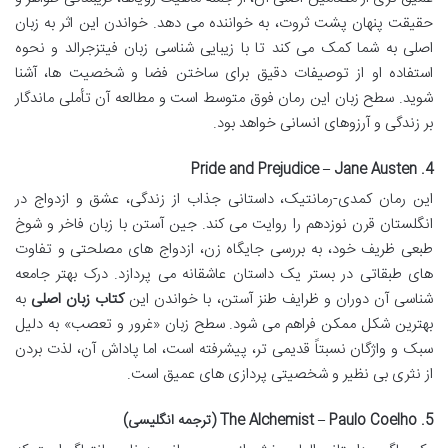
حقیقت پنهان پشت ثروت، به خواننده می دهد. خواندن این اثر به زبان
اصلی به شما کمک می کند تا با زیبایی شناسی زبان فیتزجرالد و نحوه
استفاده او از توصیفات دقیق برای ساختن فضا و شخصیت ها، آشنا
شوید. سطح زبان این رمان فوق متوسط است و مطالعه آن تأملی ماندگار
بر زندگی و آرزوهای انسانی خواهد بود.
4. Pride and Prejudice – Jane Austen
این رمان کمدی-رمانتیک، داستانی جذاب از زندگی، عشق و ازدواج در
انگلستان قرن نوزدهم را روایت می کند. جین آستن با زبان فاخر و شوخ
طبعی ظریف خود، به بررسی جایگاه زن، ازدواج های مصلحتی و تفاوت
های طبقاتی در بستر یک داستان عاشقانه می پردازد. درک بهتر جامعه
شناسی آن دوران و ظرایف طنز آستن، با خواندن این
کتاب زبان اصلی
به
بهترین شکل ممکن فراهم می شود. سطح زبان «غرور و تعصب» به دلیل
سبک و واژگان نسبتاً قدیمی تر، پیشرفته است، اما پاداش آن، لذت بردن
از نثری بی نظیر و شخصیتی پردازی های عمیق است.
5. The Alchemist – Paulo Coelho (ترجمه انگلیسی)