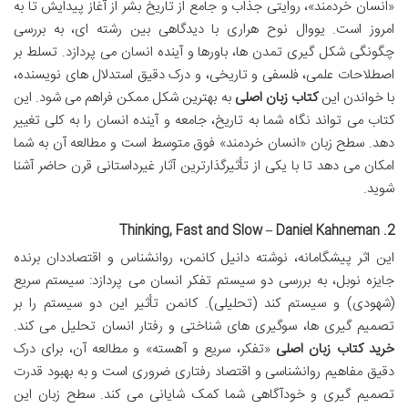
«انسان خردمند»، روایتی جذاب و جامع از تاریخ بشر از آغاز پیدایش تا به
امروز است. یووال نوح هراری با دیدگاهی بین رشته ای، به بررسی
چگونگی شکل گیری تمدن ها، باورها و آینده انسان می پردازد. تسلط بر
اصطلاحات علمی، فلسفی و تاریخی، و درک دقیق استدلال های نویسنده،
با خواندن این
کتاب زبان اصلی
به بهترین شکل ممکن فراهم می شود. این
کتاب می تواند نگاه شما به تاریخ، جامعه و آینده انسان را به کلی تغییر
دهد. سطح زبان «انسان خردمند» فوق متوسط است و مطالعه آن به شما
امکان می دهد تا با یکی از تأثیرگذارترین آثار غیرداستانی قرن حاضر آشنا
شوید.
2. Thinking, Fast and Slow – Daniel Kahneman
این اثر پیشگامانه، نوشته دانیل کانمن، روانشناس و اقتصاددان برنده
جایزه نوبل، به بررسی دو سیستم تفکر انسان می پردازد: سیستم سریع
(شهودی) و سیستم کند (تحلیلی). کانمن تأثیر این دو سیستم را بر
تصمیم گیری ها، سوگیری های شناختی و رفتار انسان تحلیل می کند.
خرید کتاب زبان اصلی
«تفکر، سریع و آهسته» و مطالعه آن، برای درک
دقیق مفاهیم روانشناسی و اقتصاد رفتاری ضروری است و به بهبود قدرت
تصمیم گیری و خودآگاهی شما کمک شایانی می کند. سطح زبان این