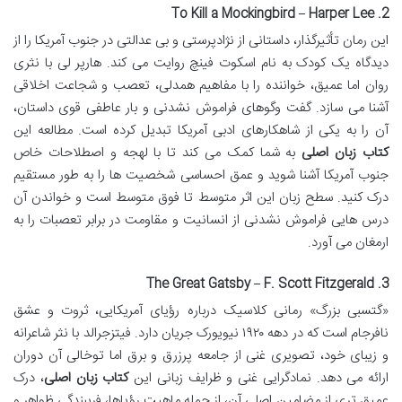
2. To Kill a Mockingbird – Harper Lee
این رمان تأثیرگذار، داستانی از نژادپرستی و بی عدالتی در جنوب آمریکا را از
دیدگاه یک کودک به نام اسکوت فینچ روایت می کند. هارپر لی با نثری
روان اما عمیق، خواننده را با مفاهیم همدلی، تعصب و شجاعت اخلاقی
آشنا می سازد. گفت وگوهای فراموش نشدنی و بار عاطفی قوی داستان،
آن را به یکی از شاهکارهای ادبی آمریکا تبدیل کرده است. مطالعه این
کتاب زبان اصلی
به شما کمک می کند تا با لهجه و اصطلاحات خاص
جنوب آمریکا آشنا شوید و عمق احساسی شخصیت ها را به طور مستقیم
درک کنید. سطح زبان این اثر متوسط تا فوق متوسط است و خواندن آن
درس هایی فراموش نشدنی از انسانیت و مقاومت در برابر تعصبات را به
ارمغان می آورد.
3. The Great Gatsby – F. Scott Fitzgerald
«گتسبی بزرگ» رمانی کلاسیک درباره رؤیای آمریکایی، ثروت و عشق
نافرجام است که در دهه ۱۹۲۰ نیویورک جریان دارد. فیتزجرالد با نثر شاعرانه
و زیبای خود، تصویری غنی از جامعه پرزرق و برق اما توخالی آن دوران
ارائه می دهد. نمادگرایی غنی و ظرایف زبانی این
کتاب زبان اصلی
، درک
عمیق تری از مضامین اصلی آن، از جمله ماهیت رؤیاها، فریبندگی ظواهر و