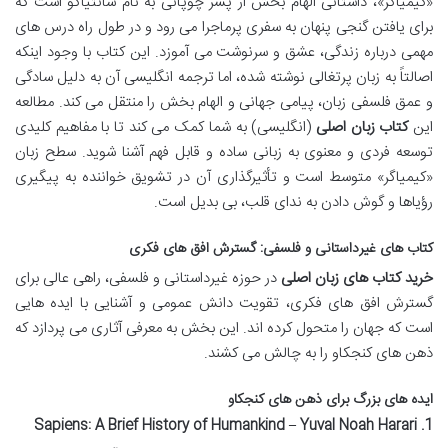
«کیمیاگر»، داستانی الهام بخش از پسر چوپانی به نام سانتیاگو است که
برای یافتن گنجی پنهان به سفری پرماجرا می رود و در طول راه درس های
مهمی درباره زندگی، عشق و سرنوشت می آموزد. این کتاب با وجود اینکه
اصالتاً به زبان پرتغالی نوشته شده، اما ترجمه انگلیسی آن به دلیل سادگی
و عمق فلسفی زبان، پیامی جهانی و الهام بخش را منتقل می کند. مطالعه
این
کتاب زبان اصلی
(انگلیسی) به شما کمک می کند تا با مفاهیم کلیدی
توسعه فردی و معنوی به زبانی ساده و قابل فهم آشنا شوید. سطح زبان
«کیمیاگر» متوسط است و تأثیرگذاری آن در تشویق خواننده به پیگیری
رؤیاها و گوش دادن به ندای قلب، بی بدیل است.
کتاب های غیرداستانی و فلسفی: گسترش افق های فکری
خرید کتاب های زبان اصلی
در حوزه غیرداستانی و فلسفی، راهی عالی برای
گسترش افق های فکری، تقویت دانش عمومی و آشنایی با ایده هایی
است که جهان را متحول کرده اند. این بخش به معرفی آثاری می پردازد که
ذهن های کنجکاو را به چالش می کشند.
ایده های بزرگ برای ذهن های کنجکاو
1. Sapiens: A Brief History of Humankind – Yuval Noah Harari