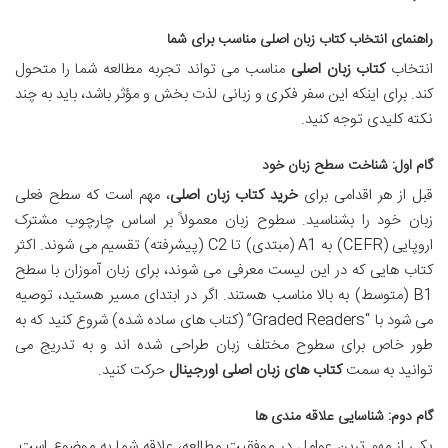
راهنمای انتخاب کتاب زبان اصلی مناسب برای شما
انتخاب
کتاب زبان اصلی
مناسب می تواند تجربه مطالعه شما را متحول
کند. برای اینکه این سفر فکری و زبانی لذت بخش و مؤثر باشد، باید به چند
نکته کلیدی توجه کنید.
گام اول: شناخت سطح زبان خود
قبل از هر اقدامی برای
خرید کتاب زبان اصلی
، مهم است که سطح فعلی
زبان خود را بشناسید. سطوح زبان معمولاً بر اساس چارچوب مشترک
اروپایی (CEFR) به A1 (مبتدی) تا C2 (پیشرفته) تقسیم می شوند. اکثر
کتاب هایی که در این لیست معرفی می شوند، برای زبان آموزان با سطح
B1 (متوسط) به بالا مناسب هستند. اگر در ابتدای مسیر هستید، توصیه
می شود با “Graded Readers” (کتاب های ساده شده) شروع کنید که به
طور خاص برای سطوح مختلف زبان طراحی شده اند و به تدریج می
توانید به سمت
کتاب های زبان اصلی اورجینال
حرکت کنید.
گام دوم: شناسایی علاقه مندی ها
یکی از مهم ترین عوامل در موفقیت مطالعه، علاقه شما به موضوع است.