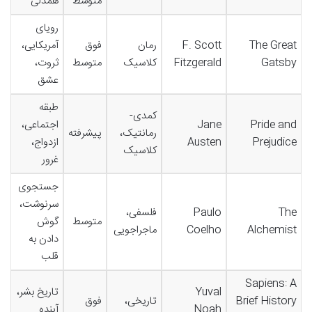
متوسط
همدلی
رویای
The Great
F. Scott
رمان
فوق
آمریکایی،
Gatsby
Fitzgerald
کلاسیک
متوسط
ثروت،
عشق
طبقه
کمدی-
Pride and
Jane
اجتماعی،
رمانتیک،
پیشرفته
Prejudice
Austen
ازدواج،
کلاسیک
غرور
جستجوی
سرنوشت،
The
Paulo
فلسفی،
متوسط
گوش
Alchemist
Coelho
ماجراجویی
دادن به
قلب
Sapiens: A
Yuval
تاریخ بشر،
Brief History
تاریخی،
فوق
Noah
آینده