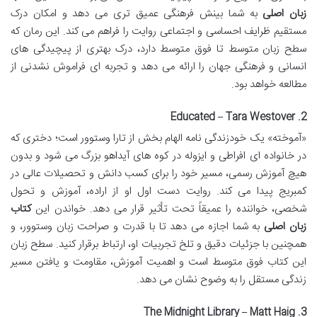
زبان اصلی
به شما بینش فرهنگی عمیق تری می دهد و امکان درک
مستقیم ظرایف احساسی و اجتماعی روایت را فراهم می کند. این رمان که
سطح زبان متوسط تا فوق متوسط دارد، درک بهتری از پیچیدگی های
انسانی و فرهنگی جهان را ارائه می دهد و تجربه ای فراموش نشدنی از
مطالعه خواهد بود.
2. Educated – Tara Westover
«آموخته» یک خودزندگی نامه الهام بخش از تارا وستوور است؛ دختری که
در خانواده ای افراطی و ایزوله در کوه های آیداهو بزرگ می شود و بدون
هیچ آموزش رسمی، مسیر خود را برای کسب دانش و تحصیلات عالی در
کمبریج پیدا می کند. روایت دست اول او از اراده، آموزش و تحول
شخصی، خواننده را عمیقاً تحت تأثیر قرار می دهد. خواندن این
کتاب
زبان اصلی
به شما اجازه می دهد تا با قدرت و صراحت زبان وستوور، و
همچنین با جزئیات دقیق و تلخ تجربیات او، ارتباط برقرار کنید. سطح زبان
این کتاب فوق متوسط است و اهمیت آموزش، مقاومت و یافتن مسیر
زندگی مستقل را به وضوح نشان می دهد.
3. The Midnight Library – Matt Haig