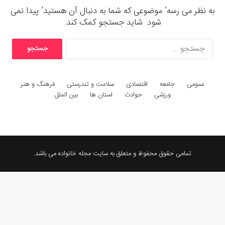
به نظر می رسه’ موضوعی که شما به دنبال آن هستید’ پیدا نمی
شود. شاید جستجو کمک کند.
ج
س
ت
ج
عمومی
جامعه
اقتصادی
سلامت و تندرستی
فرهنگ و هنر
و
ورزشی
حوادث
استان ها
بین الملل
ب
ر
ا
ی
:
تمامی حقوق محفوظ و متعلق به سایت مجله خانواده می باشد.