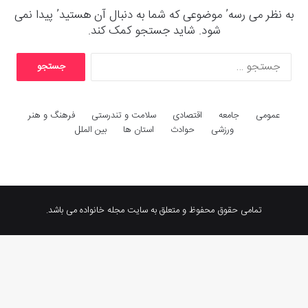
به نظر می رسه’ موضوعی که شما به دنبال آن هستید’ پیدا نمی
شود. شاید جستجو کمک کند.
ج
س
ت
ج
عمومی
جامعه
اقتصادی
سلامت و تندرستی
فرهنگ و هنر
و
ورزشی
حوادث
استان ها
بین الملل
ب
ر
ا
ی
:
تمامی حقوق محفوظ و متعلق به سایت مجله خانواده می باشد.