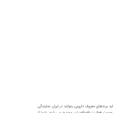
د برندهای معروف دارویی بتوانند در ایران نمایندگی
ن صورت فعالیت قاچاقچیان، محدود می شود. شما از