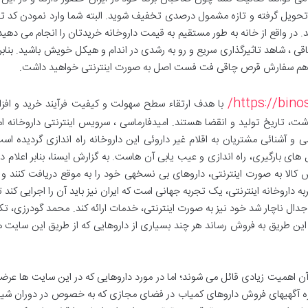
ل تحویل گرفته و تازه مشمول درصدی تخفیف شوید. البته شما وارد نمودن کد
یید. در واقع از خانه به طور مستقیم به قیمت داروخانه خریدتان را انجام می د
 شاهد تاثیرگذاری سریع و رو به رشدی در اندام و هیکل خویش باشید. بنابر 
 و هم سفارش قرص چاقی فت فست اصل به صورت اینترنتی خواهید داشت.
https://bino
با هدف ارتقاء سطح سهولت و کیفیت فرآیند خرید و افز
شت، تاریخ تولید و انقضا هستند. امیدفارماسی ، سرویس اینترنتی داروخانه 
و آشنائی مشتریان به اقلام غیر داروئی این داروخانه راه اندازی گردیده 
ی بارگیری، راه اندازی و عیب یابی آن هاست. به گزارش ایسنا، بنابر اعلام دارو
 کالا به صورت اینترنتی، داروهای بی نسخهی خود را به موقع دریافت کنند و 
ه داروخانه اینترنتی، یک تجربه جهانی است که ایران نیز باید آن را اجرایی کند
جدال ناچار شد خود نیز به صورت اینترنتی، خدمات ارائه کند. محمد گودرزی، تکن
ز این طریق به فروش رساند هر چند بسیاری از داروهایی که از طریق این سایت ه
 آن اهمیت زیادی قائل می شوند؛ اما در مورد داروهایی که در این سایت ها عرض
ره آگهیهای فروش داروهای کمیاب در فضای مجازی که به خصوص در دوران شیوع 