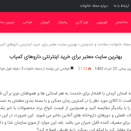
ارتباط با ما
درباره مجله خانواده
ساختمان
تلویزیون
کولر گازی
یخچال
آموزش
طراحی
دوربین مدا
جله خانواده
»
سلامت و تندرستی
»
بهترین سایت معتبر برای خرید اینترنتی داروهای کمی
بهترین سایت معتبر برای خرید اینترنتی داروهای کمیاب
نی: 23 خرداد 1403
3,123
خواندن این نوشته از مجله خانواده 3 دقیقه طول خواهد کشید
خانه استان کرمان با افتخار برای خدمت به هم استانی ها و هموطنان عزیز بر آ
ه است تا کالای مورد نظر را در کمترین زمان ممکن و با بسته بندی مطمئن به 
ا با یکدیگر مقایسه کنید و همچنین از قیمت انواع برند محصولات با خبر بشو
یفات فصلی و دورهای داروخانه های آنلاین باخبر می شوید. این ضرورت در ا
 برای مصرف کننده قابل جبران می باشد. بله، این موارد از سوی سازمان غذا و دا
مقابل کرد یا اینکه این رویکرد را به طریقی اصلاح کرد؟