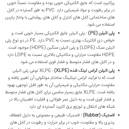
پرکاربرد است که عایق الکتریکی خوبی بوده و مقاومت نسبتاً خوبی
در برابر رطوبت و مواد شیمیایی دارد. PVC به طور گسترده در کابل
های ساختمانی کابل های کنترل و کابل های روشنایی با ولتاژ پایین
استفاده می شود.
پلی اتیلن
(PE)
:
پلی اتیلن عایق الکتریکی بسیار خوبی است و
خواص دی الکتریک بهتری نسبت به PVC دارد. PE در دو نوع پلی
اتیلن سبک (LDPE) و پلی اتیلن سنگین (HDPE) موجود است.
HDPE مقاومت حرارتی و مکانیکی بالاتری نسبت به LDPE دارد
و در کابل های فشار متوسط و فشار قوی استفاده می شود.
پلی اتیلن کراس لینک شده
(XLPE) :
XLPE نوعی پلی اتیلن
است که با فرآیند کراس لینکینگ ساختار مولکولی آن تغییر یافته و
مقاومت حرارتی مکانیکی و شیمیایی آن به طور قابل توجهی بهبود
یافته است. XLPE عایق بسیار مناسبی برای کابل های فشار متوسط
و فشار قوی است و به دلیل عمر طولانی و قابلیت اطمینان بالا در
شبکه های انتقال و توزیع برق کاربرد گسترده ای دارد.
لاستیک
(Rubber)
:
لاستیک طبیعی و مصنوعی به دلیل انعطاف
پذیری بالا و مقاومت خوب در برابر حرارت و رطوبت در کابل های