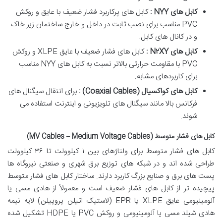
کابل های
NYY
:
کابل های پرکاربرد فشار ضعیف با عایق و روکش
PVC مناسب برای نصب ثابت در داخل و خارج ساختمان زیر خاک
و در کانال های کابل.
کابل های
N
XY
۲
:
کابل های فشار ضعیف با عایق XLPE و روکش
PVC با مقاومت حرارتی بالاتر نسبت به کابل های NYY مناسب
برای کاربردهای مشابه.
کابل های کواکسیال
(Coaxial Cables)
:
برای انتقال سیگنال های
فرکانس بالا مانند سیگنال های تلویزیونی و اینترنت استفاده می
شوند.
کابل های فشار متوسط (MV Cables – Medium Voltage Cables)
کابل های فشار متوسط برای ولتاژهای بین ۱ کیلوولت تا ۳۶ کیلوولت
طراحی شده اند و در شبکه های توزیع برق شهری و صنعتی نیروگاه ها
پست های برق و صنایع بزرگ کاربرد دارند. ساختار کابل های فشار متوسط
پیچیده تر از کابل های فشار ضعیف است و معمولاً از هادی مسی یا
آلومینیومی عایق XLPE یا EPR (لاستیک اتیلن پروپیلن) لایه نیمه
هادی شیلد مسی یا آلومینیومی و روکش PVC یا HDPE تشکیل شده