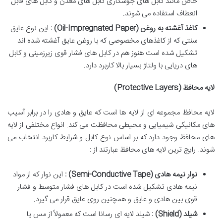
خاص مانند کابل های جوشکاری کابل های معدن و کابل های قابل
انعطاف استفاده می شوند.
کاغذ آغشته به روغن
(Oil-Impregnated Paper)
:
این نوع عایق
سنتی که از کاغذهای مخصوصی که با روغن عایق آغشته شده اند
تشکیل شده است هنوز هم در کابل های فشار قوی زیرزمینی و کابل
های دریایی با ولتاژ بسیار بالا کاربرد دارد.
لایه محافظ
(Protective Layers)
لایه محافظ مجموعه ای از لایه ها است که عایق و هادی را در برابر آسیب
های مکانیکی شیمیایی و محیطی محافظت می کند. انواع مختلفی از لایه
های محافظ وجود دارد که بر اساس نوع کابل و شرایط کاربرد انتخاب می
شوند. رایج ترین لایه های محافظ عبارتند از :
نوار نیمه هادی
(Semi-Conductive Tape)
:
این نوار که از مواد
نیمه هادی تشکیل شده است در کابل های فشار متوسط و فشار
قوی بین هادی و عایق و همچنین روی عایق قرار می گیرد.
شیلد
(Shield)
:
شیلد لایه ای رسانا است که معمولاً از مس یا