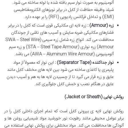
آلومینیوم به صورت نوار سیم بافته شده یا لوله ساخته می شود.
شیلد وظیفه حفاظت از کابل در برابر نویزهای الکترومغناطیسی
(EMI) و تداخل فرکانس رادیویی (RFI) را بر عهده دارد.
زره
(Armour)
:
زره لایه ای مکانیکی قوی است که کابل را در برابر
فشارهای مکانیکی ضربه سایش و آسیب های ناشی از جوندگان
محافظت می کند. انواع زره شامل زره سیمی (SWA – Steel Wire
Armour) زره نواری (STA – Steel Tape Armour) و زره سیم
آلومینیومی (AWA – Aluminum Wire Armour) می باشد.
نوار جداکننده
(Separator Tape)
:
این نوار که معمولاً از مواد
پلیمری یا کاغذی ساخته می شود بین لایه های مختلف کابل مانند
عایق و زره قرار می گیرد تا از چسبیدن لایه ها به هم و آسیب دیدن
عایق در هنگام نصب و خمش کابل جلوگیری کند.
روکش نهایی
(Jacket or Sheath)
روکش نهایی لایه ی بیرونی کابل است که تمام اجزای داخلی کابل را در
برابر عوامل محیطی مانند رطوبت نور خورشید مواد شیمیایی روغن ها و
آلودگی ها محافظت می کند. مواد مختلفی برای روکش نهایی استفاده می