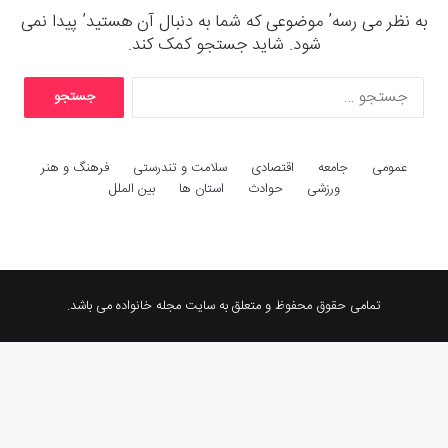
به نظر می رسه’ موضوعی که شما به دنبال آن هستید’ پیدا نمی
شود. شاید جستجو کمک کند.
ج
س
ت
ج
عمومی
جامعه
اقتصادی
سلامت و تندرستی
فرهنگ و هنر
و
ورزشی
حوادث
استان ها
بین الملل
ب
ر
ا
ی
:
تمامی حقوق محفوظ و متعلق به سایت مجله خانواده می باشد.