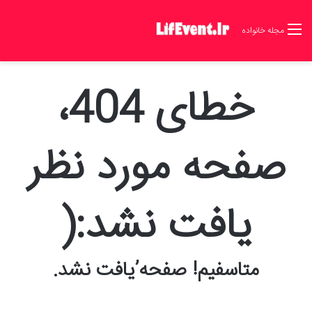
مجله خانواده
خطای 404،
صفحه مورد نظر
یافت نشد:(
متاسفیم! صفحه’یافت نشد.