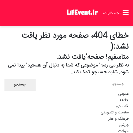
مجله خانواده
خطای 404، صفحه مورد نظر یافت
نشد:(
متاسفیم! صفحه’یافت نشد.
به نظر می رسه’ موضوعی که شما به دنبال آن هستید’ پیدا نمی
شود. شاید جستجو کمک کند.
ج
س
عمومی
ت
جامعه
ج
اقتصادی
و
سلامت و تندرستی
ب
فرهنگ و هنر
ر
ورزشی
ا
حوادث
ی