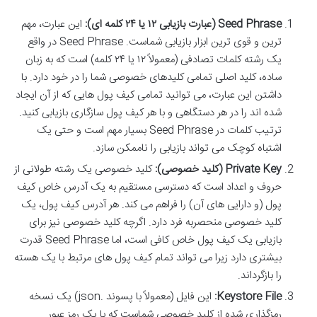
Seed Phrase (عبارت بازیابی ۱۲ یا ۲۴ کلمه ای):
این عبارت، مهم
ترین و قوی ترین ابزار بازیابی شماست. Seed Phrase در واقع
یک رشته کلمات تصادفی (معمولاً ۱۲ یا ۲۴ کلمه) است که به زبان
ساده، کلید اصلی تمامی کلیدهای خصوصی شما را در خود دارد. با
داشتن این عبارت، می توانید تمامی کیف پول هایی که از آن ایجاد
شده اند را در هر دستگاهی و با هر کیف پول سازگاری بازیابی کنید.
ترتیب کلمات در Seed Phrase بسیار مهم است و حتی یک
اشتباه کوچک می تواند بازیابی را ناممکن سازد.
Private Key (کلید خصوصی):
کلید خصوصی یک رشته طولانی از
حروف و اعداد است که دسترسی مستقیم به یک آدرس خاص کیف
پول (و دارایی های آن) را فراهم می کند. هر آدرس کیف پول، یک
کلید خصوصی منحصربه فرد دارد. اگرچه کلید خصوصی نیز برای
بازیابی یک کیف پول خاص کافی است، اما Seed Phrase قدرت
بیشتری دارد زیرا می تواند تمام کیف پول های مرتبط با یک هسته
را بازگرداند.
Keystore File:
این فایل (معمولاً با پسوند .json) یک نسخه
رمزگذاری شده از کلید خصوصی شماست که با یک رمز عبور