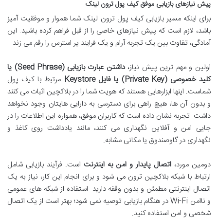
پیش نیازهای بازیابی موفق کیف پول ترون لینک
برای اینکه مسیر بازیابی کیف پول ترون لینک شما هموار و موفقیت آمیز
باشد، لازم است که پیش نیازهای خاصی را از قبل فراهم کرده باشید. این
آمادگی، تفاوت بین یک تجربه آرام و یک فرایند پر استرس را رقم می زند.
اولین و مهم ترین پیش نیاز،
داشتن عبارت بازیابی (Seed Phrase) یا
کلید خصوصی (Private Key) یا فایل Keystore
مرتبط با کیف پول
شماست. اینها ابزارهایی هستند که هویت شما را در بلاکچین اثبات می کنند
و بدون آن ها، هیچ راهی برای دسترسی به دارایی هایتان وجود نخواهد
داشت. تجربه نشان داده است که کاربران موفق، همواره این اطلاعات را در
جایی امن و آفلاین نگهداری می کنند، مانند یادداشت روی کاغذ و
نگهداری در گاوصندوق یا مکانی مشابه.
دومین مورد،
اتصال پایدار و امن به اینترنت
است. فرآیند بازیابی شامل
ارتباط با شبکه بلاکچین ترون می شود و برای انجام این کار، نیاز به یک
اتصال اینترنتی مطمئن و بدون وقفه دارید. استفاده از شبکه های عمومی
و ناامن Wi-Fi در هنگام بازیابی توصیه نمی شود؛ بهتر است از یک اتصال
شخصی و امن استفاده کنید.