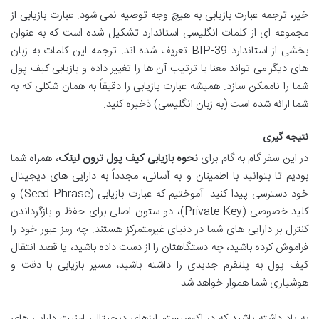
خیر، ترجمه عبارت بازیابی به هیچ وجه توصیه نمی شود. عبارت بازیابی از
مجموعه ای از کلمات انگلیسی استاندارد تشکیل شده است که به عنوان
بخشی از استاندارد BIP-39 تعریف شده اند. ترجمه این کلمات به زبان
های دیگر می تواند معنا یا ترتیب آن ها را تغییر داده و بازیابی کیف پول
شما را ناممکن سازد. همیشه عبارت بازیابی را دقیقاً به همان شکلی که به
شما ارائه شده است (به زبان انگلیسی) ذخیره کنید.
نتیجه گیری
در این سفر گام به گام برای
نحوه بازیابی کیف پول ترون لینک
، همراه شما
بودیم تا بتوانید با اطمینان و به آسانی، مجدداً به دارایی های دیجیتال
خود دسترسی پیدا کنید. آموختیم که عبارت بازیابی (Seed Phrase) و
کلید خصوصی (Private Key)، دو ستون اصلی برای حفظ و بازگرداندن
کنترل بر دارایی های شما در دنیای غیرمتمرکز هستند. چه رمز عبور خود را
فراموش کرده باشید، چه دستگاهتان را از دست داده باشید، یا قصد انتقال
کیف پول به پلتفرم جدیدی را داشته باشید، مسیر بازیابی با دقت و
هوشیاری شما هموار خواهد شد.
به یاد داشته باشید که در اکوسیستم ارزهای دیجیتال، امنیت دارایی های