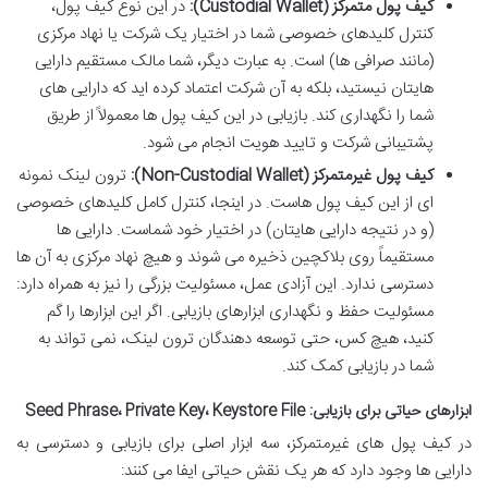
کیف پول متمرکز (Custodial Wallet):
در این نوع کیف پول،
کنترل کلیدهای خصوصی شما در اختیار یک شرکت یا نهاد مرکزی
(مانند صرافی ها) است. به عبارت دیگر، شما مالک مستقیم دارایی
هایتان نیستید، بلکه به آن شرکت اعتماد کرده اید که دارایی های
شما را نگهداری کند. بازیابی در این کیف پول ها معمولاً از طریق
پشتیبانی شرکت و تایید هویت انجام می شود.
کیف پول غیرمتمرکز (Non-Custodial Wallet):
ترون لینک نمونه
ای از این کیف پول هاست. در اینجا، کنترل کامل کلیدهای خصوصی
(و در نتیجه دارایی هایتان) در اختیار خود شماست. دارایی ها
مستقیماً روی بلاکچین ذخیره می شوند و هیچ نهاد مرکزی به آن ها
دسترسی ندارد. این آزادی عمل، مسئولیت بزرگی را نیز به همراه دارد:
مسئولیت حفظ و نگهداری ابزارهای بازیابی. اگر این ابزارها را گم
کنید، هیچ کس، حتی توسعه دهندگان ترون لینک، نمی تواند به
شما در بازیابی کمک کند.
ابزارهای حیاتی برای بازیابی: Seed Phrase، Private Key، Keystore File
در کیف پول های غیرمتمرکز، سه ابزار اصلی برای بازیابی و دسترسی به
دارایی ها وجود دارد که هر یک نقش حیاتی ایفا می کنند: