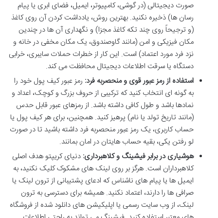
صورت دیجیتالی (در گوشی، کامپیوتر، ایمیل، فضای ابری یا پیام
رسان ها) ذخیره نکنید. بهترین روش، یادداشت کردن آن روی کاغذ
(و ترجیحاً روی چند تکه کاغذ مجزا) و نگهداری آن ها در چندین
مکان فیزیکی و امن (مانند گاوصندوق، یک مکان مخفی در خانه و
نزد فرد مورد اعتماد) است. این کار از خطرات حملات سایبری، خرابی
دستگاه یا سرقت اطلاعات دیجیتال محافظت می کند.
استفاده از رمز عبور قوی و منحصربه فرد:
رمز عبور کیف پول خود را
به گونه ای انتخاب کنید که ترکیبی از حروف بزرگ و کوچک، اعداد و
نمادها باشد و طول کافی داشته باشد. از رمزهای عبور قابل حدس
(مانند تاریخ تولد یا نام) پرهیز کنید. همچنین، برای هر کیف پول یا
حساب کاربری، یک رمز عبور منحصربه فرد داشته باشید تا در صورت
لو رفتن یکی، بقیه حساب هایتان در امان بمانند.
هوشیاری در برابر فیشینگ و کلاهبرداری:
دنیای کریپتو هدف اصلی
کلاهبرداران است. هرگز بر روی لینک های مشکوک کلیک نکنید، به
ایمیل ها یا پیام های ناشناس که ادعای پشتیبانی از ترون لینک یا
صرافی ها را دارند، اعتماد نکنید. همیشه برای دسترسی به ترون
لینک، از وب سایت رسمی یا اپلیکیشن های دانلود شده از فروشگاه
های معتبر استفاده کنید. فیشینگ می تواند به راحتی اطلاعات