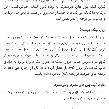
پیش از آنکه وارد جزئیات گام به گام بازیابی شویم، درک اصول اساسی
کارکرد کیف پول های غیرمتمرکز، به ویژه ترون لینک، حیاتی است. این
درک به ما کمک می کند تا با اطمینان بیشتری در مسیر بازیابی قدم برداریم
و اهمیت هر مرحله را بهتر لمس کنیم.
ترون لینک چیست؟
ترون لینک یک کیف پول دیجیتال غیرمتمرکز است که به کاربران امکان
مدیریت، ارسال و دریافت توکن ها و ارزهای دیجیتال مبتنی بر بلاکچین
ترون (TRX، TRC-10، TRC-20) را می دهد. این کیف پول هم به صورت
اپلیکیشن موبایل برای اندروید و iOS و هم به عنوان افزونه ای برای مرورگر
کروم در دسترس است. ترون لینک به عنوان یک دروازه ورود به دنیای
مالی غیرمتمرکز ترون (DeFi) عمل کرده و به کاربران اجازه می دهد با
برنامه های غیرمتمرکز (dApps) تعامل داشته باشند.
تفاوت کیف پول های متمرکز و غیرمتمرکز
برای درک اهمیت بازیابی، ابتدا باید تفاوت بنیادین بین کیف پول های
متمرکز و غیرمتمرکز را بشناسیم: