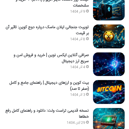
مشخصات
9 آذر 1404
توییت جنجالی ایلان ماسک درباره دوج کوین: تاثیر آن
بر قیمت
8 آذر 1404
صرافی آنلاین ایکس نوین | خرید و فروش امن و
سریع ارز دیجیتال
4 آذر 1404
بیت کوین و ارزهای دیجیتال | راهنمای جامع و کامل
(صفر تا صد)
3 آذر 1404
نسخه قدیمی تراست ولت: دانلود و راهنمای کامل رفع
خطاها
29 آبان 1404