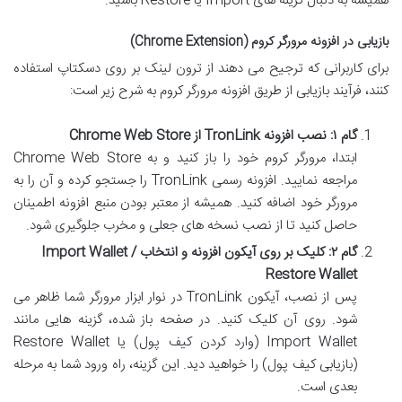
همیشه به دنبال گزینه های Import یا Restore باشید.
بازیابی در افزونه مرورگر کروم (Chrome Extension)
برای کاربرانی که ترجیح می دهند از ترون لینک بر روی دسکتاپ استفاده
کنند، فرآیند بازیابی از طریق افزونه مرورگر کروم به شرح زیر است:
گام ۱: نصب افزونه TronLink از Chrome Web Store
ابتدا، مرورگر کروم خود را باز کنید و به Chrome Web Store
مراجعه نمایید. افزونه رسمی TronLink را جستجو کرده و آن را به
مرورگر خود اضافه کنید. همیشه از معتبر بودن منبع افزونه اطمینان
حاصل کنید تا از نصب نسخه های جعلی و مخرب جلوگیری شود.
گام ۲: کلیک بر روی آیکون افزونه و انتخاب Import Wallet /
Restore Wallet
پس از نصب، آیکون TronLink در نوار ابزار مرورگر شما ظاهر می
شود. روی آن کلیک کنید. در صفحه باز شده، گزینه هایی مانند
Import Wallet (وارد کردن کیف پول) یا Restore Wallet
(بازیابی کیف پول) را خواهید دید. این گزینه، راه ورود شما به مرحله
بعدی است.