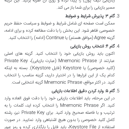
(بازیابی کیف پول) را پیدا کرده و روی آن ضربه بزنید. این گزینه
مسیر بازیابی را برای شما باز می کند.
گام ۳: پذیرش شرایط و ضوابط
ممکن است صفحه ای شامل شرایط و ضوابط و سیاست حفظ حریم
خصوصی ظاهر شود. این بخش را با دقت مطالعه کرده و برای ادامه،
گزینه Agree (موافق هستم) یا Continue (ادامه) را انتخاب کنید.
گام ۴: انتخاب روش بازیابی
اکنون باید روش بازیابی خود را انتخاب کنید. گزینه های اصلی
عبارتند از: Mnemonic Phrase (عبارت بازیابی)، Private Key
(کلید خصوصی) یا Keystore (فایل Keystore). بسته به اینکه
کدام یک از این ابزارها را در اختیار دارید، گزینه مناسب را انتخاب
کنید. در اکثر مواقع، Mnemonic Phrase گزینه انتخابی است.
گام ۵: وارد کردن دقیق اطلاعات بازیابی
در این مرحله، باید اطلاعات بازیابی خود را با دقت فوق العاده وارد
کنید. اگر Mnemonic Phrase را انتخاب کرده اید، کلمات را به
ترتیب و با فاصله صحیح وارد کنید. برای Private Key نیز، رشته
کامل کلید خصوصی را بدون هیچ اشتباهی وارد نمایید. در صورت
استفاده از Keystore File، باید فایل را بارگذاری کرده و رمز عبور