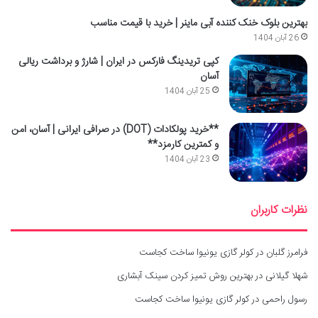
بهترین بلوک خنک کننده آبی ماینر | خرید با قیمت مناسب
26 آبان 1404
کپی تریدینگ فارکس در ایران | شارژ و برداشت ریالی
آسان
25 آبان 1404
**خرید پولکادات (DOT) در صرافی ایرانی | آسان، امن
و کمترین کارمزد**
23 آبان 1404
نظرات کاربران
فرامرز گلبان
در
کولر گازی یونیوا ساخت کجاست
شهلا گیلانی
در
بهترین روش تمیز کردن سینک آبشاری
رسول راحمی
در
کولر گازی یونیوا ساخت کجاست