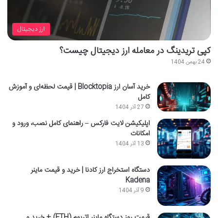
ارز دیجیتال
کپی تریدینگ در معامله ارز دیجیتال چیست؟
24 بهمن 1404
خرید آسان ارز Blocktopia | قیمت لحظه‌ای و آموزش
کامل
27 آذر 1404
اپلیکیشن لایت فارکس – راهنمای کامل نصب، ورود و
امکانات
13 آذر 1404
دستگاه استخراج ارز کادنا | خرید و قیمت ماینر
Kadena
9 آذر 1404
قیمت روز دستگاه ماینر اتریوم (ETH) + خرید و