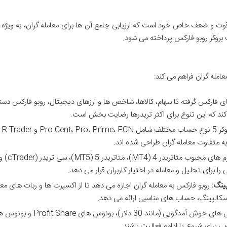
 قوت و ضعف خاص خود است که ارزیابی جامع آن ها برای معامله گران، به ویژه ک
 بروکر روبو فارکس پرداخته می شود.
امله گران فراهم می کند:
ی فارکس گرفته تا سهام، کالاها، شاخص ها و ارزهای دیجیتال، روبو فارکس دس
این بروک
 متفاوت معامله گران طراحی شده اند.
پشتیبانی از پلتفرم های محبوب متاتریدر 4 (MT4)، متاتریدر 5 (MT5)، سی تریدر
روبو فارکس به معامله گران اجازه می دهد تا از اکسپرت ها و ربات های مع
سکالپینگ، حساب های مناسبی ارائه می دهد.
این بروکر بونوس های خوش آمدگویی (مانند 30 دلار)، بونوس های  Share
بی برای شروع یا ادامه فعالیت باشند.