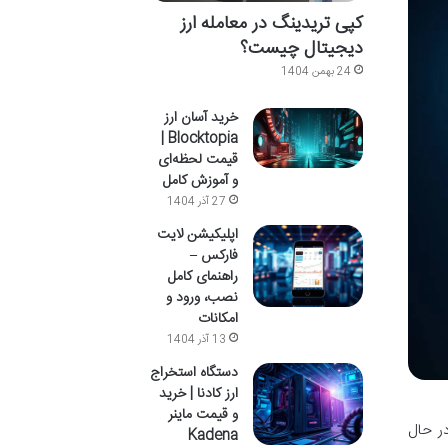
کپی تریدینگ در معامله ارز
دیجیتال چیست؟
24 بهمن 1404
خرید آسان ارز
Blocktopia |
قیمت لحظه‌ای
و آموزش کامل
27 آذر 1404
اپلیکیشن لایت
فارکس –
راهنمای کامل
نصب، ورود و
امکانات
13 آذر 1404
دستگاه استخراج
ارز کادنا | خرید
و قیمت ماینر
ه در حال
Kadena