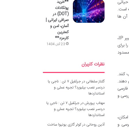
حیاتی
**خرید
پولکادات
ه است.
(DOT) در
 آن ها
صرافی ایرانی |
آسان، امن و
کمترین
دسترسی به وب سایت و پنل کاربری روبو فارکس با آدرس IP ایران با مشکل مواجه است و حتی در صورت استفاده از ابزارهای تغییر IP،
کارمزد**
ا برای
23 آبان 1404
، می تواند منجر به مسدود
نظرات کاربران
 کنند.
 دهند.
گلناز سلطانی
در
جرثقیل ۷ تن : ناجی یا
دردسر نصب بیلبورد؟ تجربه عملی و
 فارسی
استانداردها
ررسی و
مهتاب پرورش
در
جرثقیل ۷ تن : ناجی یا
دردسر نصب بیلبورد؟ تجربه عملی و
استانداردها
امکان،
رسی و
آذین روحانی
در
کولر گازی یونیوا ساخت