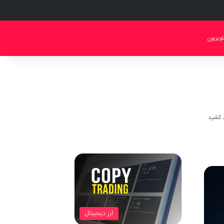
لویزیون
ارز دیجیتال