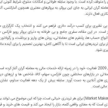
ا متوقف کرده است. با وجود سابقه طولانی و امکانات متنوع، شرایط کنونی این
مله گران ایرانی به جای این بروکر، به بروکرهای معتبری همچون آمارکتس، آلپ
کاری فعال دارند.
بی نظیری برای کسب درآمد دلاری فراهم می کنند و انتخاب یک کارگزاری م
ست. در این مقاله، سفری جامع و بی طرفانه به دنیای بروکر روبو فارکس خ
انواع حساب ها، پلتفرم های معاملاتی، روش های واریز و برداشت، و رگولاتو
ای تریدرهای ایرانی است تا با آگاهی کامل، بهترین تصمیم را برای آینده ما
یری شود.
روبو فارکس یک کارگزاری بین المللی است که از سال 2009 فعالیت خود را در زمینه ارائه خدمات مالی به معامله گران آغاز کر
ه دسترسی به بیش از 12,000 نماد معاملاتی در بازارهای مختلفی چون فارکس، سهام، کالا، شاخص ها و ارزهای 
ری های آنلاین به دست آورد. سابقه بیش از یک دهه فعالیت مداوم، نشان 
 مالی است.
درک ماهیت روبو فارکس به عنوان یک مارکت میکر (Market Maker) برای هر تریدری حیاتی است، چرا که این موضوع می تو
دی است که به معنای واقعی کلمه، بازار را ایجاد می کند و قیمت های خرید و ف