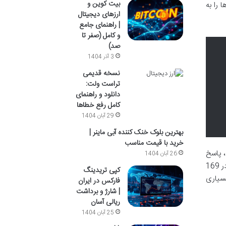
بیت کوین و
 را به
ارزهای دیجیتال
| راهنمای جامع
و کامل (صفر تا
صد)
3 آذر 1404
نسخه قدیمی
تراست ولت:
دانلود و راهنمای
کامل رفع خطاها
29 آبان 1404
بهترین بلوک خنک کننده آبی ماینر |
خرید با قیمت مناسب
، پاسخ
26 آبان 1404
دهد. این بروکر در طول سالیان متمادی توانسته است با نوآوری و گسترش خدمات، شمار مشتریان خود را به بیش از 800 هزار نفر در 169
کپی تریدینگ
بسیاری
فارکس در ایران
| شارژ و برداشت
ریالی آسان
25 آبان 1404