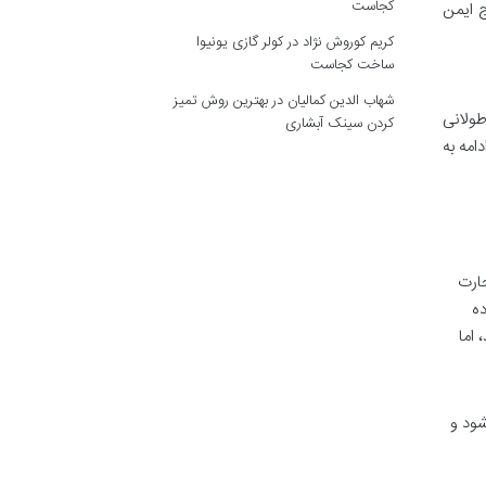
کجاست
ج ایمن
کریم کوروش نژاد
در
کولر گازی یونیوا
ساخت کجاست
شهاب الدین کمالیان
در
بهترین روش تمیز
طولانی
کردن سینک آبشاری
امه به
 مجوز تجارت
ایسنس 000138/210 اعطا کرده
 اما
شود و