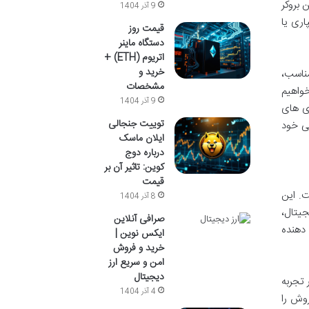
 بروکر
9 آذر 1404
اری یا
قیمت روز
دستگاه ماینر
اتریوم (ETH) +
خرید و
ناسب،
مشخصات
واهیم
9 آذر 1404
ری های
توییت جنجالی
لی خود
ایلان ماسک
درباره دوج
کوین: تاثیر آن بر
قیمت
ده است. این
8 آذر 1404
دیجیتال،
صرافی آنلاین
دهنده
ایکس نوین |
خرید و فروش
امن و سریع ارز
دیجیتال
اند بر تجربه
4 آذر 1404
روش را