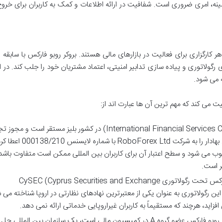
نه، امری ضروری است. شفافیت در ارائه اطلاعات و کمک به کاربران برای خرو
هر کارگزاری برای فعالیت در بازارهای مالی هستند. بروکر روبو فارکس با سابقه 
گولاتوری و پیاده سازی تدابیر امنیتی، اعتماد مشتریان خود را جلب کند. در اد
ه می شود.
 می کند که مهم ترین آن ها عبارت اند از:
این نهاد رگولاتوری (International Financial Services Commission) در کشور بلیز مستقر است و
در ابزارهای مشتق شده مالی و کالا و سایر اوراق بهادار را به شرکت RoboForex Ltd با شماره ل
آفشور محسوب می شود و سطح اعتبار آن برای کاربران بین المللی ممکن است متفاوت باشد،
ر است.
برای مشتریان اروپایی، روبو فارکس تحت رگولاتوری CySEC (Cyprus Securities and Exchange
ی دهد. این رگولاتوری به عنوان یکی از معتبرترین نهادهای نظارتی در اروپا شناخته می 
فزاید، هرچند که مستقیماً به کاربران غیراروپایی خدماتی ارائه نمی دهد.
روبو فارکس عضو گروه A در کمیسیون مالی است، یک سازمان بین المللی حل