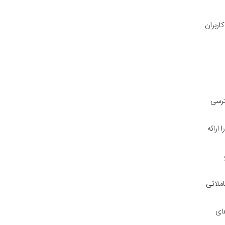
اربران
ترسی
ر 5 نوع حساب مختلف شامل Pro Cent، Pro، Prime، ECN و R Trader را ارائه
 (cTrader) و
املاتی
Profit و بونوس های