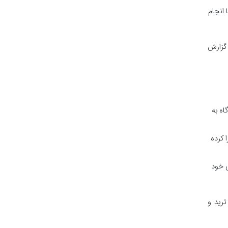
ها انجام
ا، گزارش
ه به
پوشش 2,500,000 یورو اجرا کرده
ی خود
ترید و