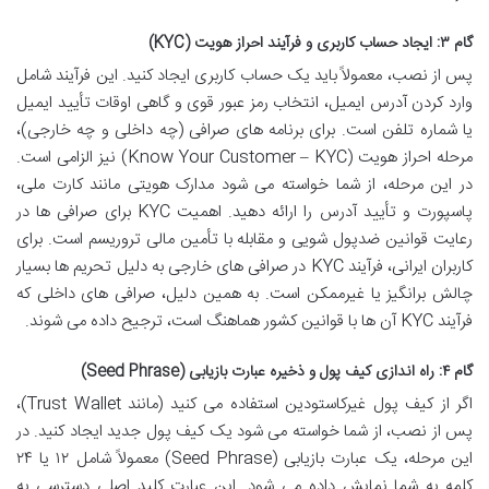
گام ۳: ایجاد حساب کاربری و فرآیند احراز هویت (KYC)
پس از نصب، معمولاً باید یک حساب کاربری ایجاد کنید. این فرآیند شامل
وارد کردن آدرس ایمیل، انتخاب رمز عبور قوی و گاهی اوقات تأیید ایمیل
یا شماره تلفن است. برای برنامه های صرافی (چه داخلی و چه خارجی)،
مرحله احراز هویت (Know Your Customer – KYC) نیز الزامی است.
در این مرحله، از شما خواسته می شود مدارک هویتی مانند کارت ملی،
پاسپورت و تأیید آدرس را ارائه دهید. اهمیت KYC برای صرافی ها در
رعایت قوانین ضدپول شویی و مقابله با تأمین مالی تروریسم است. برای
کاربران ایرانی، فرآیند KYC در صرافی های خارجی به دلیل تحریم ها بسیار
چالش برانگیز یا غیرممکن است. به همین دلیل، صرافی های داخلی که
فرآیند KYC آن ها با قوانین کشور هماهنگ است، ترجیح داده می شوند.
گام ۴: راه اندازی کیف پول و ذخیره عبارت بازیابی (Seed Phrase)
اگر از کیف پول غیرکاستودین استفاده می کنید (مانند Trust Wallet)،
پس از نصب، از شما خواسته می شود یک کیف پول جدید ایجاد کنید. در
این مرحله، یک عبارت بازیابی (Seed Phrase) معمولاً شامل ۱۲ یا ۲۴
کلمه به شما نمایش داده می شود. این عبارت کلید اصلی دسترسی به