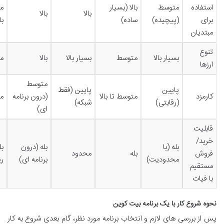
استفاده
متوسط
بالا (بسیار
م
بالا
بالا
برای
(پیچیده)
ساده)
با
مبتدیان
تنوع
بسیار بالا
متوسط
بسیار بالا
بالا
م
ارزها
متوسط
پایین
پایین (فقط
کارمزد
متوسط تا بالا
(درون برنامه
م
(رقابتی)
شبکه)
ای)
قابلیت
خرید/
بله (با
بله (درون
بل
فروش
بله
محدود
محدودیت)
برنامه ای)
ری
مستقیم
با فیات
نحوه شروع کار با یک برنامه بیت کوین
پس از بررسی های لازم و انتخاب برنامه مورد نظر، گام بعدی شروع به کار