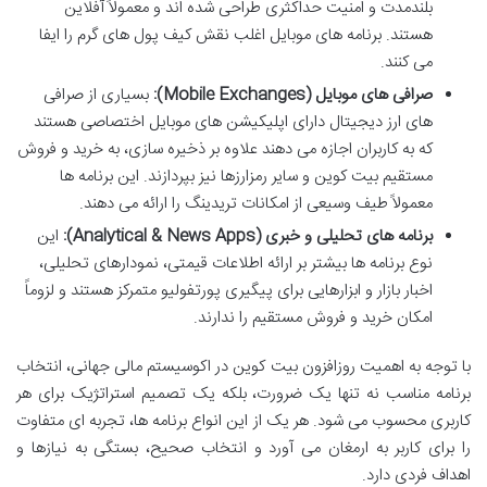
بلندمدت و امنیت حداکثری طراحی شده اند و معمولاً آفلاین
هستند. برنامه های موبایل اغلب نقش کیف پول های گرم را ایفا
می کنند.
صرافی های موبایل (Mobile Exchanges):
بسیاری از صرافی
های ارز دیجیتال دارای اپلیکیشن های موبایل اختصاصی هستند
که به کاربران اجازه می دهند علاوه بر ذخیره سازی، به خرید و فروش
مستقیم بیت کوین و سایر رمزارزها نیز بپردازند. این برنامه ها
معمولاً طیف وسیعی از امکانات تریدینگ را ارائه می دهند.
برنامه های تحلیلی و خبری (Analytical & News Apps):
این
نوع برنامه ها بیشتر بر ارائه اطلاعات قیمتی، نمودارهای تحلیلی،
اخبار بازار و ابزارهایی برای پیگیری پورتفولیو متمرکز هستند و لزوماً
امکان خرید و فروش مستقیم را ندارند.
با توجه به اهمیت روزافزون بیت کوین در اکوسیستم مالی جهانی، انتخاب
برنامه مناسب نه تنها یک ضرورت، بلکه یک تصمیم استراتژیک برای هر
کاربری محسوب می شود. هر یک از این انواع برنامه ها، تجربه ای متفاوت
را برای کاربر به ارمغان می آورد و انتخاب صحیح، بستگی به نیازها و
اهداف فردی دارد.