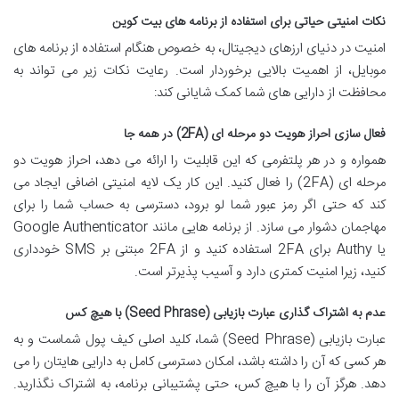
نکات امنیتی حیاتی برای استفاده از برنامه های بیت کوین
امنیت در دنیای ارزهای دیجیتال، به خصوص هنگام استفاده از برنامه های
موبایل، از اهمیت بالایی برخوردار است. رعایت نکات زیر می تواند به
محافظت از دارایی های شما کمک شایانی کند:
فعال سازی احراز هویت دو مرحله ای (2FA) در همه جا
همواره و در هر پلتفرمی که این قابلیت را ارائه می دهد، احراز هویت دو
مرحله ای (2FA) را فعال کنید. این کار یک لایه امنیتی اضافی ایجاد می
کند که حتی اگر رمز عبور شما لو برود، دسترسی به حساب شما را برای
مهاجمان دشوار می سازد. از برنامه هایی مانند Google Authenticator
یا Authy برای 2FA استفاده کنید و از 2FA مبتنی بر SMS خودداری
کنید، زیرا امنیت کمتری دارد و آسیب پذیرتر است.
عدم به اشتراک گذاری عبارت بازیابی (Seed Phrase) با هیچ کس
عبارت بازیابی (Seed Phrase) شما، کلید اصلی کیف پول شماست و به
هر کسی که آن را داشته باشد، امکان دسترسی کامل به دارایی هایتان را می
دهد. هرگز آن را با هیچ کس، حتی پشتیبانی برنامه، به اشتراک نگذارید.