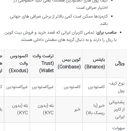
کیف پول های کاستودین هستند؛ یعنی کلید خصوصی در
اختیار صرافی است.
کارمزدها ممکن است کمی بالاتر از برخی صرافی های جهانی
باشد.
مناسب برای:
تمامی کاربران ایرانی که قصد خرید و فروش بیت کوین
با ریال را دارند و به دنبال گزینه های مطمئن داخلی هستند.
تراست والت
اکسودوس
ص
بایننس
کوین بیس
ویژگی
(Trust
والت
ه
(Coinbase)
(Binance)
Wallet)
(Exodus)
ای
نوع کیف
کاستودین
کاستودین
غیرکاستودین
غیرکاستودین
ک
پول
پشتیبانی
خیر (با
بله (بدون
بله (بدون
از کاربر
خیر
بل
ریسک بالا)
KYC)
KYC)
ایرانی
سهولت