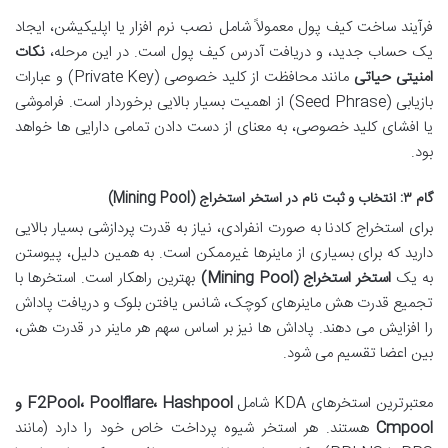
فرآیند ساخت کیف پول معمولاً شامل نصب نرم افزار یا اپلیکیشن، ایجاد
یک حساب جدید، و دریافت آدرس کیف پول است. در این مرحله،
نکات
امنیتی حیاتی
مانند محافظت از کلید خصوصی (Private Key) و عبارات
بازیابی (Seed Phrase) از اهمیت بسیار بالایی برخوردار است. فراموشی
یا افشای کلید خصوصی، به معنای از دست دادن تمامی دارایی ها خواهد
بود.
گام ۳: انتخاب و ثبت نام در استخر استخراج (Mining Pool)
برای استخراج کادنا به صورت انفرادی، نیاز به قدرت پردازشی بسیار بالایی
دارید که برای بسیاری از ماینرها غیرممکن است. به همین دلیل، پیوستن
به یک
استخر استخراج (Mining Pool)
بهترین راهکار است. استخرها با
تجمیع قدرت هش ماینرهای کوچک، شانس یافتن بلوک و دریافت پاداش
را افزایش می دهند. پاداش ها نیز بر اساس سهم هر ماینر در قدرت هش،
بین اعضا تقسیم می شود.
معتبرترین استخرهای KDA شامل
F2Pool، Poolflare، Hashpool و
Cmpool
هستند. هر استخر شیوه پرداخت خاص خود را دارد (مانند