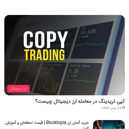
ارز دیجیتال
کپی تریدینگ در معامله ارز دیجیتال چیست؟
24 بهمن 1404
خرید آسان ارز Blocktopia | قیمت لحظه‌ای و آموزش