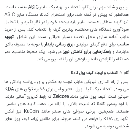
اولین و شاید مهم ترین گام، انتخاب و تهیه یک ماینر ASIC مناسب است.
همانطور که پیش تر گفته شد، برای استخراج کادنا، دستگاه های ASIC
تنها گزینه منطقی هستند. ماینر باید بودجه خود را در نظر بگیرد و با تحلیل
سودآوری دستگاه های مختلف، بهترین گزینه را انتخاب کند. پس از خرید
ماینر، آماده سازی محل نصب بسیار حیاتی است. این شامل:
تهویه
مناسب
برای دفع گرمای تولیدی،
برق رسانی پایدار
با توجه به مصرف بالای
ماینرها، و
راهکارهایی برای کاهش نویز
می شود. یک محیط مناسب، عمر
دستگاه را افزایش داده و بازدهی آن را تضمین می کند.
گام ۲: انتخاب و ایجاد کیف پول کادنا
پس از راه اندازی فیزیکی ماینر، نوبت به مکانی برای دریافت پاداش ها
می رسد. انتخاب یک کیف پول معتبر و امن برای ذخیره توکن های KDA
حیاتی است. کیف پول هایی مانند
Zelcore
که رابط کاربری آسانی دارند،
یا
نود رسمی کادنا
که امنیت بالایی را ارائه می دهد، گزینه های مناسبی
هستند. همچنین، برخی صرافی های معتبر مانند KuCoin نیز امکان
نگهداری KDA را فراهم می کنند، هرچند برای مقادیر زیاد، کیف پول های
شخصی توصیه می شوند.