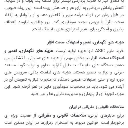
به معنای نیاز به قدرت پردازشی بیشتر برای کشف یک بلوک و در نتیجه،
کاهش پاداش دریافتی به ازای هر واحد هش ریت است. این روند طبیعی،
در طول زمان می تواند درآمد ماینر را کاهش دهد و او را وادار به ارتقاء
سخت افزار یا بررسی مجدد سودآوری کند. این چالش، نیازمند انعطاف
پذیری و آمادگی برای تغییر استراتژی های ماینینگ است.
هزینه های نگهداری، تعمیر و استهلاک سخت افزار
خرید ماینر ASIC تنها هزینه اولیه نیست.
هزینه های نگهداری، تعمیر و
استهلاک سخت افزار
نیز بخش مهمی از هزینه های عملیاتی را تشکیل می
دهند. دستگاه های ماینینگ به دلیل کارکرد مداوم و تولید گرما، مستعد
خرابی و نیاز به تعمیر هستند. هزینه های قطعات یدکی، سرویس های
دوره ای، و حتی استهلاک طبیعی دستگاه که منجر به نیاز به تعویض آن در
آینده می شود، باید در محاسبات سودآوری ماینر در نظر گرفته شود. این
مورد، تجربه ای از پایداری و مدیریت دارایی ها را می طلبد.
ملاحظات قانونی و مقرراتی در ایران
برای ماینرهای ایرانی،
ملاحظات قانونی و مقرراتی
از اهمیت ویژه ای
برخوردار است. قوانین مربوط به استخراج رمزارزها در ایران ممکن است