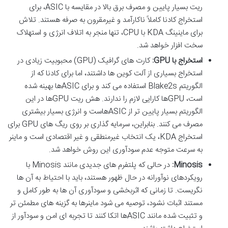
ریت بسیار پایین و مصرف برق بالا در مقایسه با ASIC، برای
استخراج کادنا کاملاً ناکارآمد و غیرمقرون به صرفه هستند. تلاش
برای ماینینگ KDA با CPU، تنها منجر به اتلاف انرژی و استهلاک
سخت افزار خواهد شد.
استخراج با GPU:
کارت های گرافیک (GPU) محبوبیت زیادی در
استخراج بسیاری از آلت کوین ها داشتند، اما برای کادنا که از
الگوریتم Blake2s استفاده می کند و برای ASICها بهینه شده
است، GPUها کارایی لازم را ندارند. هش ریت GPUها در این
الگوریتم بسیار پایین تر از ASICهاست و انرژی بسیار بیشتری
مصرف می کنند. بنابراین، سرمایه گذاری بر روی ریگ های GPU برای
استخراج KDA، یک انتخاب غیرمنطقی و غیر اقتصادی است و ماینر
به سرعت متوجه عدم سودآوری این روش خواهد شد.
Minosis:
در حالی که پلتفرم های جدیدی مانند Minosis با
رویکردهای نوآورانه در حال ظهور هستند، باید با احتیاط به آن ها
نگریست. تا زمانی که اثربخشی و سودآوری آن ها به طور کامل و
مستند اثبات نشود، توصیه می شود ماینرها به گزینه های مطمئن تر
و تثبیت شده مانند ASICها اتکا کنند تا تجربه ای امن و سودآور از