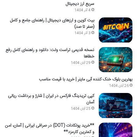
سریع ارز دیجیتال
4 آذر 1404
بیت کوین و ارزهای دیجیتال | راهنمای جامع و کامل
(صفر تا صد)
3 آذر 1404
نسخه قدیمی تراست ولت: دانلود و راهنمای کامل رفع
خطاها
29 آبان 1404
بهترین بلوک خنک کننده آبی ماینر | خرید با قیمت مناسب
26 آبان 1404
کپی تریدینگ فارکس در ایران | شارژ و برداشت ریالی
آسان
25 آبان 1404
**خرید پولکادات (DOT) در صرافی ایرانی | آسان، امن
و کمترین کارمزد**