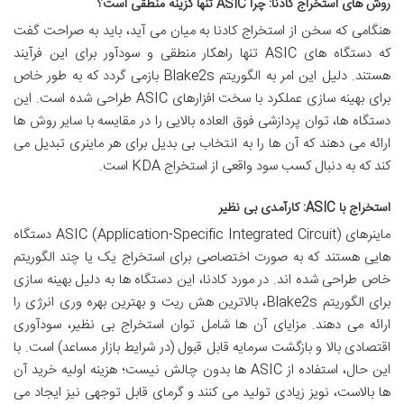
روش های استخراج کادنا: چرا ASIC تنها گزینه منطقی است؟
هنگامی که سخن از استخراج کادنا به میان می آید، باید به صراحت گفت
که دستگاه های ASIC تنها راهکار منطقی و سودآور برای این فرآیند
هستند. دلیل این امر به الگوریتم Blake2s بازمی گردد که به طور خاص
برای بهینه سازی عملکرد با سخت افزارهای ASIC طراحی شده است. این
دستگاه ها، توان پردازشی فوق العاده بالایی را در مقایسه با سایر روش ها
ارائه می دهند که آن ها را به انتخاب بی بدیل برای هر ماینری تبدیل می
کند که به دنبال کسب سود واقعی از استخراج KDA است.
استخراج با ASIC: کارآمدی بی نظیر
ماینرهای ASIC (Application-Specific Integrated Circuit) دستگاه
هایی هستند که به صورت اختصاصی برای استخراج یک یا چند الگوریتم
خاص طراحی شده اند. در مورد کادنا، این دستگاه ها به دلیل بهینه سازی
برای الگوریتم Blake2s، بالاترین هش ریت و بهترین بهره وری انرژی را
ارائه می دهند. مزایای آن ها شامل توان استخراج بی نظیر، سودآوری
اقتصادی بالا و بازگشت سرمایه قابل قبول (در شرایط بازار مساعد) است. با
این حال، استفاده از ASIC ها بدون چالش نیست؛ هزینه اولیه خرید آن
ها بالاست، نویز زیادی تولید می کنند و گرمای قابل توجهی نیز ایجاد می