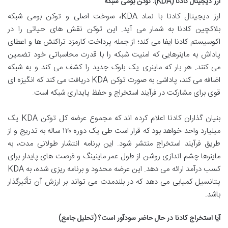
ارز دیجیتال کادنا (KDA): توکن بومی شبکه
ارز دیجیتال کادنا با نماد KDA، سوخت اصلی و توکن بومی شبکه
بلاکچین کادنا به شمار می آید. این توکن نقش های حیاتی را در
اکوسیستم کادنا ایفا می کند؛ از جمله پرداخت کارمزد تراکنش ها و اعطای
پاداش به ماینرهایی که امنیت شبکه را با قدرت محاسباتی خود تضمین
می کنند. هر بار که ماینری یک بلوک جدید را کشف می کند و به شبکه
اضافه می کند، پاداشی به صورت توکن KDA دریافت می کند که انگیزه ای
قوی برای مشارکت در فرآیند استخراج و حفظ پایداری شبکه است.
بنیان گذاران کادنا اعلام کرده اند که مجموع عرضه کل توکن KDA یک
میلیارد واحد خواهد بود که قرار است طی یک دوره ۱۲۰ ساله به تدریج و از
طریق فرآیند استخراج منتشر شود. این برنامه انتشار طولانی مدت، به
ماینرها چشم اندازی روشن از طول عمر ماینینگ و فرصت های پایدار برای
کسب درآمد ارائه می دهد. این عرضه محدود و برنامه ریزی شده، به KDA
پتانسیل کمیابی می دهد که در بلندمدت می تواند بر ارزش آن تأثیرگذار
باشد.
آیا استخراج کادنا در حال حاضر سودآور است؟ (تحلیل جامع)