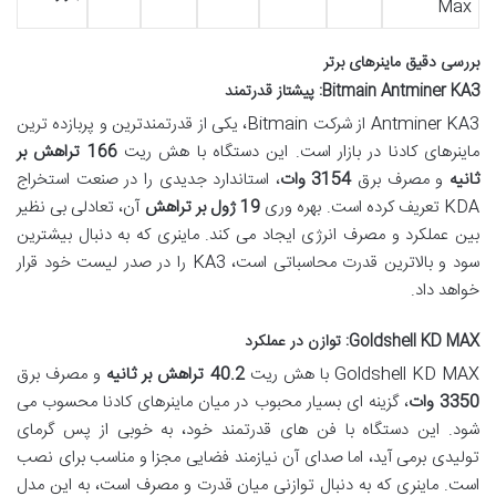
Max
بررسی دقیق ماینرهای برتر
Bitmain Antminer KA3: پیشتاز قدرتمند
Antminer KA3 از شرکت Bitmain، یکی از قدرتمندترین و پربازده ترین
ماینرهای کادنا در بازار است. این دستگاه با هش ریت
166 تراهش بر
ثانیه
و مصرف برق
3154 وات
، استاندارد جدیدی را در صنعت استخراج
KDA تعریف کرده است. بهره وری
19 ژول بر تراهش
آن، تعادلی بی نظیر
بین عملکرد و مصرف انرژی ایجاد می کند. ماینری که به دنبال بیشترین
سود و بالاترین قدرت محاسباتی است، KA3 را در صدر لیست خود قرار
خواهد داد.
Goldshell KD MAX: توازن در عملکرد
Goldshell KD MAX با هش ریت
40.2 تراهش بر ثانیه
و مصرف برق
3350 وات
، گزینه ای بسیار محبوب در میان ماینرهای کادنا محسوب می
شود. این دستگاه با فن های قدرتمند خود، به خوبی از پس گرمای
تولیدی برمی آید، اما صدای آن نیازمند فضایی مجزا و مناسب برای نصب
است. ماینری که به دنبال توازنی میان قدرت و مصرف است، به این مدل