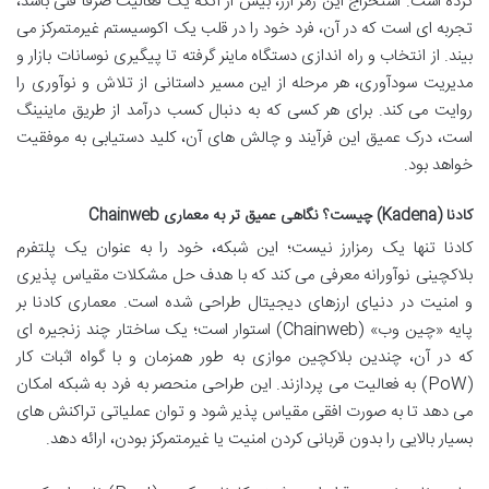
کرده است. استخراج این رمز ارز، بیش از آنکه یک فعالیت صرفاً فنی باشد،
تجربه ای است که در آن، فرد خود را در قلب یک اکوسیستم غیرمتمرکز می
بیند. از انتخاب و راه اندازی دستگاه ماینر گرفته تا پیگیری نوسانات بازار و
مدیریت سودآوری، هر مرحله از این مسیر داستانی از تلاش و نوآوری را
روایت می کند. برای هر کسی که به دنبال کسب درآمد از طریق ماینینگ
است، درک عمیق این فرآیند و چالش های آن، کلید دستیابی به موفقیت
خواهد بود.
کادنا (Kadena) چیست؟ نگاهی عمیق تر به معماری Chainweb
کادنا تنها یک رمزارز نیست؛ این شبکه، خود را به عنوان یک پلتفرم
بلاکچینی نوآورانه معرفی می کند که با هدف حل مشکلات مقیاس پذیری
و امنیت در دنیای ارزهای دیجیتال طراحی شده است. معماری کادنا بر
پایه «چین وب» (Chainweb) استوار است؛ یک ساختار چند زنجیره ای
که در آن، چندین بلاکچین موازی به طور همزمان و با گواه اثبات کار
(PoW) به فعالیت می پردازند. این طراحی منحصر به فرد به شبکه امکان
می دهد تا به صورت افقی مقیاس پذیر شود و توان عملیاتی تراکنش های
بسیار بالایی را بدون قربانی کردن امنیت یا غیرمتمرکز بودن، ارائه دهد.