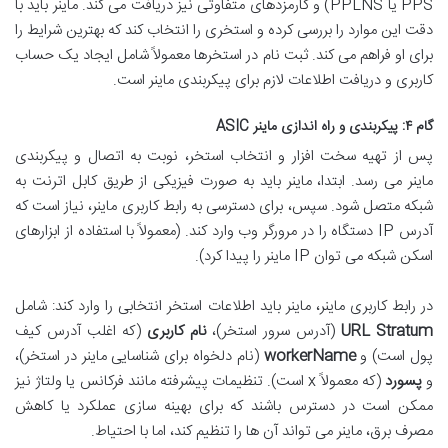
PPS یا PPLNS) و کارمزدهای متفاوتی نیز دریافت می کند. ماینر باید با
دقت این موارد را بررسی کرده و استخری را انتخاب کند که بهترین شرایط را
برای او فراهم می کند. ثبت نام در استخرها معمولاً شامل ایجاد یک حساب
کاربری و دریافت اطلاعات لازم برای پیکربندی ماینر است.
گام ۴: پیکربندی و راه اندازی ماینر ASIC
پس از تهیه سخت افزار و انتخاب استخر، نوبت به اتصال و پیکربندی
ماینر می رسد. ابتدا، ماینر باید به صورت فیزیکی از طریق کابل اترنت به
شبکه متصل شود. سپس، برای دسترسی به رابط کاربری ماینر، نیاز است که
آدرس IP دستگاه را در مرورگر وب وارد کند. (معمولاً با استفاده از ابزارهای
اسکن شبکه می توان IP ماینر را پیدا کرد).
در رابط کاربری ماینر، ماینر باید اطلاعات استخر انتخابی را وارد کند: شامل
URL Stratum
(آدرس سرور استخر)،
نام کاربری
(که اغلب آدرس کیف
پول است) و
workerName
(نام دلخواه برای شناسایی ماینر در استخر)،
و
پسورد
(که معمولاً x است). تنظیمات پیشرفته مانند فرکانس یا ولتاژ نیز
ممکن است در دسترس باشند که برای بهینه سازی عملکرد یا کاهش
مصرف برق، ماینر می تواند آن ها را تنظیم کند، اما با احتیاط.