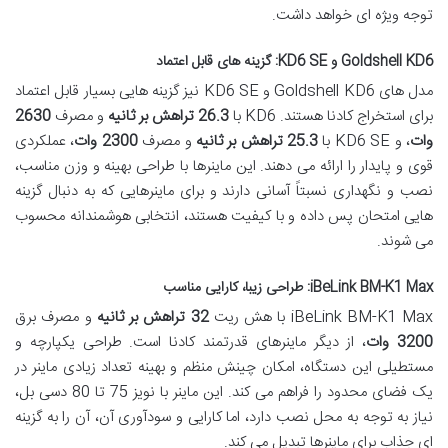
توجه ویژه ای خواهد داشت.
Goldshell KD6 و KD6 SE: گزینه های قابل اعتماد
مدل های Goldshell KD6 و KD6 SE نیز گزینه هایی بسیار قابل اعتماد
برای استخراج کادنا هستند. KD6 با
26.3 تراهش بر ثانیه
و مصرف
2630
وات
، و KD6 SE با
25.3 تراهش بر ثانیه
و مصرف
2300 وات
، عملکردی
قوی و پایدار را ارائه می دهند. این ماینرها با طراحی بهینه و وزن مناسب،
نصب و نگهداری نسبتاً آسانی دارند و برای ماینرهایی که به دنبال گزینه
هایی امتحان پس داده و با کیفیت هستند، انتخابی هوشمندانه محسوب
می شوند.
iBeLink BM-K1 Max: طراحی زیبا، کارایی مناسب
iBeLink BM-K1 Max با هش ریت
32 تراهش بر ثانیه
و مصرف برق
3200 وات
، از دیگر ماینرهای قدرتمند کادنا است. طراحی یکپارچه و
مستطیلی این دستگاه، امکان چینش منظم و بهینه تعداد زیادی ماینر در
یک فضای محدود را فراهم می کند. این ماینر با نویز 75 تا 80 دسی بل،
نیاز به توجه به محل نصب دارد، اما کارایی و سودآوری آن، آن را به گزینه
ای جذاب برای ماینرها تبدیل می کند.