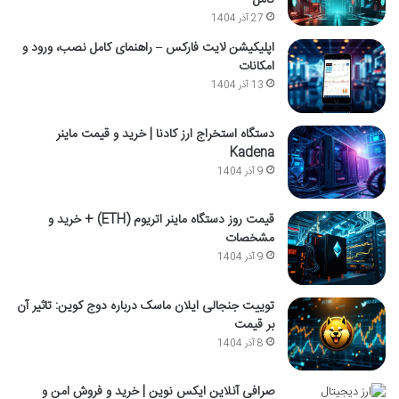
کامل
27 آذر 1404
اپلیکیشن لایت فارکس – راهنمای کامل نصب، ورود و
امکانات
13 آذر 1404
دستگاه استخراج ارز کادنا | خرید و قیمت ماینر
Kadena
9 آذر 1404
قیمت روز دستگاه ماینر اتریوم (ETH) + خرید و
مشخصات
9 آذر 1404
توییت جنجالی ایلان ماسک درباره دوج کوین: تاثیر آن
بر قیمت
8 آذر 1404
صرافی آنلاین ایکس نوین | خرید و فروش امن و