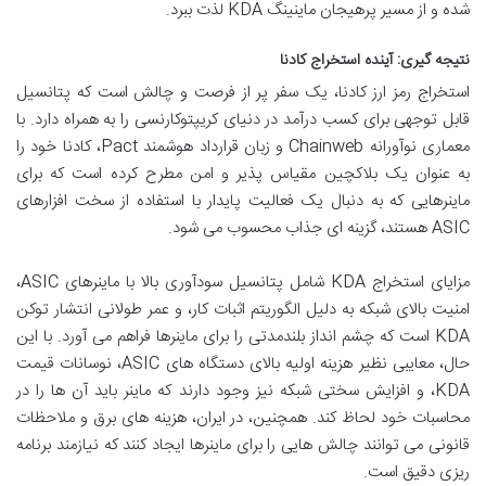
شده و از مسیر پرهیجان ماینینگ KDA لذت ببرد.
نتیجه گیری: آینده استخراج کادنا
استخراج رمز ارز کادنا، یک سفر پر از فرصت و چالش است که پتانسیل
قابل توجهی برای کسب درآمد در دنیای کریپتوکارنسی را به همراه دارد. با
معماری نوآورانه Chainweb و زبان قرارداد هوشمند Pact، کادنا خود را
به عنوان یک بلاکچین مقیاس پذیر و امن مطرح کرده است که برای
ماینرهایی که به دنبال یک فعالیت پایدار با استفاده از سخت افزارهای
ASIC هستند، گزینه ای جذاب محسوب می شود.
مزایای استخراج KDA شامل پتانسیل سودآوری بالا با ماینرهای ASIC،
امنیت بالای شبکه به دلیل الگوریتم اثبات کار، و عمر طولانی انتشار توکن
KDA است که چشم انداز بلندمدتی را برای ماینرها فراهم می آورد. با این
حال، معایبی نظیر هزینه اولیه بالای دستگاه های ASIC، نوسانات قیمت
KDA، و افزایش سختی شبکه نیز وجود دارند که ماینر باید آن ها را در
محاسبات خود لحاظ کند. همچنین، در ایران، هزینه های برق و ملاحظات
قانونی می توانند چالش هایی را برای ماینرها ایجاد کنند که نیازمند برنامه
ریزی دقیق است.