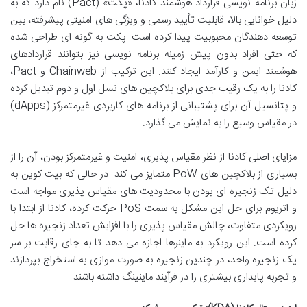
زبان برنامه نویسی قرارداد هوشمند کادنا، «پکت» (Pact) نام دارد که به
دلیل خوانایی بالا، قابلیت تأیید رسمی و ویژگی های امنیتی پیشرفته، بین
توسعه دهندگان محبوبیت پیدا کرده است. پکت به گونه ای طراحی شده
که حتی افراد بدون پیش زمینه برنامه نویسی نیز بتوانند قراردادهای
هوشمند ایمن و کارآمد ایجاد کنند. این ترکیب از Chainweb و Pact،
کادنا را به یک رقیب جدی برای بلاکچین های نسل اول و دوم تبدیل کرده
و پتانسیل آن برای پشتیبانی از برنامه های کاربردی غیرمتمرکز (dApps)
در مقیاس وسیع را به نمایش می گذارد.
مزایای اصلی کادنا از نظر مقیاس پذیری، امنیت و غیرمتمرکز بودن، آن را از
بسیاری از بلاکچین های PoW متمایز می کند. در حالی که بیت کوین به
دلیل تک زنجیره ای بودن با محدودیت های مقیاس پذیری مواجه است
و اتریوم برای حل این مشکل به سمت PoS حرکت کرده، کادنا از ابتدا با
رویکردی متفاوت، چالش مقیاس پذیری را با افزایش تعداد زنجیره ها حل
کرده است. این رویکرد به ماینرها اجازه می دهد تا به جای رقابت بر سر
یک زنجیره واحد، در چندین زنجیره به صورت موازی به استخراج بپردازند
و تجربه پایداری بیشتری را در فرآیند ماینینگ داشته باشند.