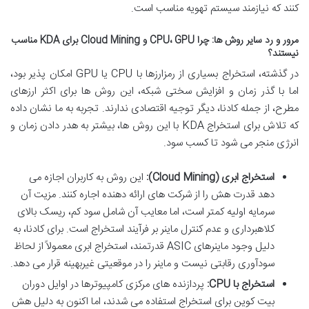
کنند که نیازمند سیستم تهویه مناسب است.
مرور و رد سایر روش ها: چرا CPU، GPU و Cloud Mining برای KDA مناسب
نیستند؟
در گذشته، استخراج بسیاری از رمزارزها با CPU یا GPU امکان پذیر بود،
اما با گذر زمان و افزایش سختی شبکه، این روش ها برای اکثر ارزهای
مطرح، از جمله کادنا، دیگر توجیه اقتصادی ندارند. تجربه به ما نشان داده
که تلاش برای استخراج KDA با این روش ها، بیشتر به هدر دادن زمان و
انرژی منجر می شود تا کسب سود.
استخراج ابری (Cloud Mining):
این روش به کاربران اجازه می
دهد قدرت هش را از شرکت های ارائه دهنده اجاره کنند. مزیت آن
سرمایه اولیه کمتر است، اما معایب آن شامل سود کم، ریسک بالای
کلاهبرداری و عدم کنترل ماینر بر فرآیند استخراج است. برای کادنا، به
دلیل وجود ماینرهای ASIC قدرتمند، استخراج ابری معمولاً از لحاظ
سودآوری رقابتی نیست و ماینر را در موقعیتی غیربهینه قرار می دهد.
استخراج با CPU:
پردازنده های مرکزی کامپیوترها در اوایل دوران
بیت کوین برای استخراج استفاده می شدند، اما اکنون به دلیل هش