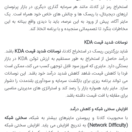
استخراج رمز ارز کادنا، مانند هر سرمایه گذاری دیگری در بازار پرنوسان
ارزهای دیجیتال، با ریسک ها و چالش های خاص خود همراه است. یک
ماینر آگاه، پیش از ورود به این عرصه، باید با دیدی واقع بینانه به این
مخاطرات بنگرد تا تصمیماتی سنجیده و با برنامه اتخاذ کند.
نوسانات شدید قیمت KDA
شاید بزرگترین ریسک در استخراج کادنا،
نوسانات شدید قیمت KDA
باشد.
درآمد حاصل از استخراج به طور مستقیم به ارزش توکن KDA در بازار
بستگی دارد. ماینری که امروز سود قابل توجهی کسب می کند، ممکن است
فردا با کاهش قیمت، شاهد کاهش شدید درآمد خود باشد. این نوسانات
می تواند برنامه ریزی برای بازگشت سرمایه و سودآوری بلندمدت را دشوار
سازد. ماینر باید همواره بازار را رصد کند و استراتژی های مدیریتی مناسبی
برای مقابله با افت قیمت داشته باشد.
افزایش سختی شبکه و کاهش درآمد
با محبوبیت کادنا و پیوستن ماینرهای بیشتر به شبکه،
سختی شبکه
(Network Difficulty)
به تدریج افزایش می یابد. افزایش سختی شبکه