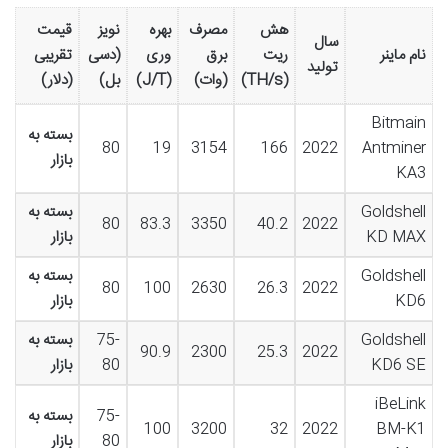
هش
مصرف
بهره
نویز
قیمت
سال
نام ماینر
ریت
برق
وری
(دسی
تقریبی
تولید
(TH/s)
(وات)
(J/T)
بل)
(دلار)
Bitmain
بسته به
80
19
3154
166
2022
Antminer
بازار
KA3
Goldshell
بسته به
80
83.3
3350
40.2
2022
KD MAX
بازار
Goldshell
بسته به
80
100
2630
26.3
2022
KD6
بازار
Goldshell
75-
بسته به
90.9
2300
25.3
2022
KD6 SE
80
بازار
iBeLink
75-
بسته به
100
3200
32
2022
BM-K1
80
بازار