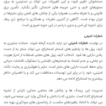
دستخوش تغییر شود، و این تغییرات می تواند بر دسترسی به برق،
مجوزهای لازم، و حتی جریمه های احتمالی تأثیر بگذارد. تأمین برق
قانونی و با تعرفه مناسب، همواره یکی از چالش های اصلی برای ماینرها در
ایران بوده است. آگاهی از آخرین مقررات و همکاری با مراجع ذی ربط،
برای تجربه ای امن و بدون دردسر در این حوزه ضروری است.
خطرات امنیتی
در نهایت،
خطرات امنیتی
نیز نباید نادیده گرفته شوند. حملات سایبری به
کیف پول ها یا پلتفرم های استخر استخراج، می تواند منجر به از دست
رفتن دارایی ها شود. انتخاب کیف پول های معتبر، استفاده از احراز هویت
دو عاملی، و عدم اعتماد به استخرهای ناشناس یا مشکوک، اقدامات حیاتی
برای حفظ امنیت دارایی های ماینر است. ماینر با هوشیاری و رعایت نکات
امنیتی، خود را در برابر این تهدیدات محافظت می کند و با اطمینان خاطر
بیشتری به استخراج ادامه می دهد.
مدیریت این ریسک ها و چالش ها، بخشی جدایی ناپذیر از تجربه
استخراج کادنا است. ماینری که با دانش و آمادگی وارد این عرصه می شود،
می تواند با اتخاذ راهبردهای مناسب، از پتانسیل های سودآوری بهره مند