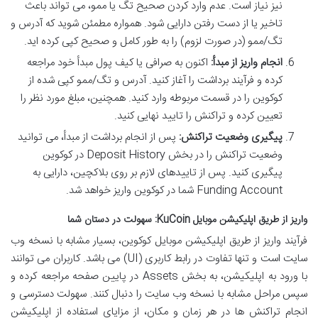
نیز نیاز است. عدم وارد کردن صحیح تگ یا ممو، می تواند باعث
تاخیر یا از دست رفتن دارایی شود. همواره مطمئن شوید که آدرس و
تگ/ممو (در صورت لزوم) را به طور کامل و صحیح کپی کرده اید.
انجام واریز از مبدأ:
اکنون به صرافی یا کیف پول مبدأ خود مراجعه
کرده و فرآیند برداشت را آغاز کنید. آدرس و تگ/ممو کپی شده از
کوکوین را در قسمت مربوطه وارد کنید. همچنین، مبلغ مورد نظر را
تعیین کرده و تراکنش را تایید نهایی کنید.
پیگیری وضعیت تراکنش:
پس از انجام برداشت از مبدأ، می توانید
وضعیت تراکنش را در بخش Deposit History در کوکوین
پیگیری کنید. پس از تاییدهای لازم بر روی بلاکچین، دارایی به
Funding Account شما در کوکوین واریز خواهد شد.
واریز از طریق اپلیکیشن موبایل KuCoin: سهولت در دستان شما
فرآیند واریز از طریق اپلیکیشن موبایل کوکوین، بسیار مشابه با نسخه وب
سایت است و تنها تفاوت در رابط کاربری (UI) می باشد. کاربران می توانند
با ورود به اپلیکیشن، به بخش Assets در پایین صفحه مراجعه کرده و
سپس مراحل مشابه با نسخه وب سایت را دنبال کنند. سهولت دسترسی و
انجام تراکنش ها در هر زمان و مکان، از مزایای استفاده از اپلیکیشن