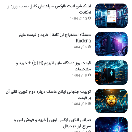
اپلیکیشن لایت فارکس – راهنمای کامل نصب، ورود و
امکانات
13 آذر 1404
دستگاه استخراج ارز کادنا | خرید و قیمت ماینر
Kadena
9 آذر 1404
قیمت روز دستگاه ماینر اتریوم (ETH) + خرید و
مشخصات
9 آذر 1404
توییت جنجالی ایلان ماسک درباره دوج کوین: تاثیر آن
بر قیمت
8 آذر 1404
صرافی آنلاین ایکس نوین | خرید و فروش امن و
سریع ارز دیجیتال