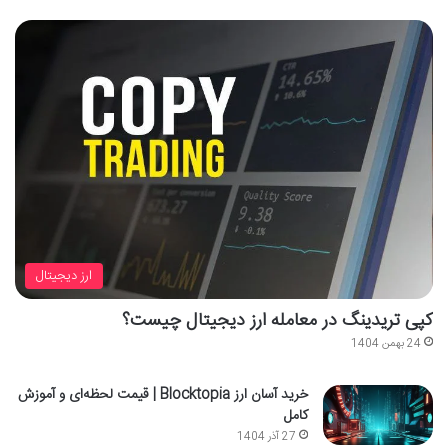
ارز دیجیتال
کپی تریدینگ در معامله ارز دیجیتال چیست؟
24 بهمن 1404
خرید آسان ارز Blocktopia | قیمت لحظه‌ای و آموزش
کامل
27 آذر 1404