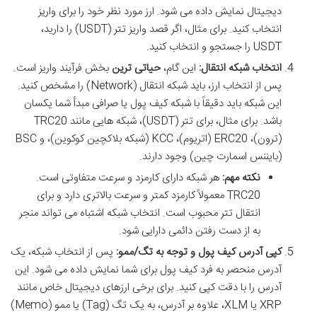
دیجیتال نمایش داده می شود. ارز مورد نظر خود را برای واریز
انتخاب کنید. برای مثال، اگر قصد واریز تتر (USDT) را دارید،
USDT را جستجو و انتخاب کنید.
انتخاب شبکه انتقال:
این گام،
حیاتی ترین
بخش فرآیند واریز است.
پس از انتخاب ارز، باید شبکه انتقال (Network) را مشخص کنید.
این شبکه باید دقیقاً با شبکه کیف پول یا صرافی مبدأ شما یکسان
باشد. برای مثال، برای تتر (USDT)، شبکه هایی مانند TRC20
(ترون)، ERC20 (اتریوم)، KCC (شبکه بلاکچین کوکوین)، و BSC
(بایننس اسمارت چین) وجود دارند.
نکته مهم:
هر شبکه دارای کارمزد و سرعت متفاوتی است.
TRC20 معمولاً کارمزد کمتر و سرعت بالاتری دارد و برای
انتقال تتر محبوب است. انتخاب شبکه اشتباه می تواند منجر
به از دست رفتن دائمی دارایی شود.
کپی آدرس کیف پول و توجه به تگ/ممو:
پس از انتخاب شبکه، یک
آدرس منحصر به فرد کیف پول برای شما نمایش داده می شود. این
آدرس را با دقت کپی کنید. برای برخی ارزهای دیجیتال خاص مانند
XRP یا XLM، علاوه بر آدرس، به یک تگ (Tag) یا ممو (Memo)