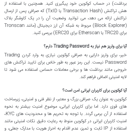
برداشت) در حساب کوکوین خود پیگیری کنید. همچنین با استفاده از
هش تراکنش (Transaction Hash یا TxID) که صرافی پس از ارسال
تراکنش ارائه می دهد، می توانید وضعیت آن را در یک کاوشگر بلاک
(Block Explorer) مربوط به شبکه آن ارز دیجیتال (مانند Tronscan
برای TRC20 یا Etherscan برای ERC20) بررسی کنید.
آیا برای واریز هم نیاز به Trading Password دارم؟
خیر، برای واریز دارایی به صرافی کوکوین نیازی به وارد کردن Trading
Password نیست. این رمز عبور به طور خاص برای تایید تراکنش های
خروجی مانند برداشت ها و برخی معاملات حساس استفاده می شود تا
لایه امنیتی اضافی فراهم کند.
آیا کوکوین برای کاربران ایرانی امن است؟
کوکوین به عنوان یک صرافی بزرگ و معتبر، از نظر فنی و امنیتی، زیرساخت
های قوی دارد. اما برای کاربران ایرانی، موضوع امنیت بیشتر به نحوه
استفاده از آن برمی گردد. با توجه به تحریم ها و محدودیت های KYC،
امنیت کاربران ایرانی در کوکوین منوط به رعایت دقیق نکات امنیتی مانند
استفاده از IP ثابت و تمیز، عدم اقدام به احراز هویت با مدارک جعلی، و