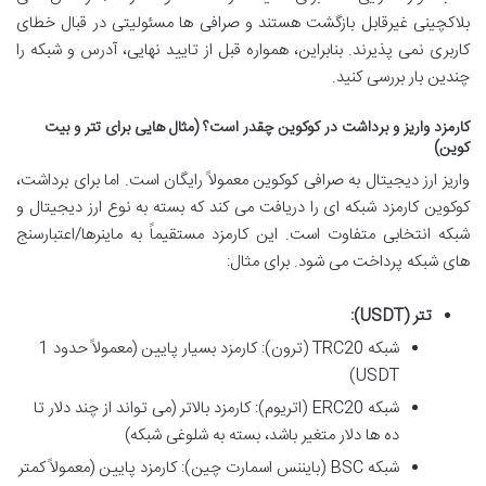
بلاکچینی غیرقابل بازگشت هستند و صرافی ها مسئولیتی در قبال خطای
کاربری نمی پذیرند. بنابراین، همواره قبل از تایید نهایی، آدرس و شبکه را
چندین بار بررسی کنید.
کارمزد واریز و برداشت در کوکوین چقدر است؟ (مثال هایی برای تتر و بیت
کوین)
واریز ارز دیجیتال به صرافی کوکوین معمولاً رایگان است. اما برای برداشت،
کوکوین کارمزد شبکه ای را دریافت می کند که بسته به نوع ارز دیجیتال و
شبکه انتخابی متفاوت است. این کارمزد مستقیماً به ماینرها/اعتبارسنج
های شبکه پرداخت می شود. برای مثال:
تتر (USDT):
شبکه TRC20 (ترون): کارمزد بسیار پایین (معمولاً حدود 1
USDT)
شبکه ERC20 (اتریوم): کارمزد بالاتر (می تواند از چند دلار تا
ده ها دلار متغیر باشد، بسته به شلوغی شبکه)
شبکه BSC (بایننس اسمارت چین): کارمزد پایین (معمولاً کمتر