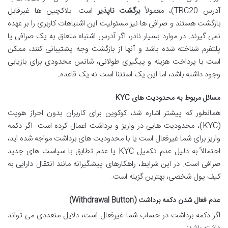
آدرس TRC20)، معمولاً
برگشت ناپذیر
است. بلاکچین ها غیرقابل
بازگشت هستند و صرافی ها نیز مسئولیت این اشتباهات کاربری را بر عهده
نمی گیرند. در موارد بسیار نادر، اگر آدرس اشتباه متعلق به یک صرافی یا
پلتفرم شناخته شده باشد و آنها از بازگشت وجه پشتیبانی کنند، ممکن
است با پرداخت هزینه و پیگیری طولانی، شانس محدودی برای بازیابی
وجود داشته باشد، اما این یک استثنا است نه یک قاعده.
مسائل مربوط به محدودیت های KYC
همانطور که پیشتر اشاره شد، کوکوین برای کاربران بدون احراز هویت
(KYC)، محدودیت هایی در واریز و برداشت اعمال کرده است. اگر دکمه
واریز برای شما غیرفعال است یا با محدودیت های برداشت مواجه شده اید،
احتمالاً به دلیل عدم تکمیل KYC یا عدم تطابق با سیاست های جدید
صرافی است. در این شرایط، راهکارهای پیشگیرانه مانند انتقال دارایی به
کیف پول شخصی، بهترین گزینه است.
عدم فعال شدن دکمه برداشت (Withdrawal Button)
اگر دکمه برداشت در حساب شما غیرفعال است، دلایل متعددی می تواند