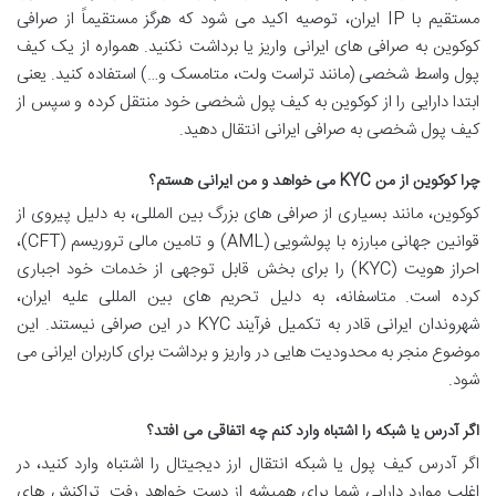
مستقیم با IP ایران، توصیه اکید می شود که هرگز مستقیماً از صرافی
کوکوین به صرافی های ایرانی واریز یا برداشت نکنید. همواره از یک کیف
پول واسط شخصی (مانند تراست ولت، متامسک و…) استفاده کنید. یعنی
ابتدا دارایی را از کوکوین به کیف پول شخصی خود منتقل کرده و سپس از
کیف پول شخصی به صرافی ایرانی انتقال دهید.
چرا کوکوین از من KYC می خواهد و من ایرانی هستم؟
کوکوین، مانند بسیاری از صرافی های بزرگ بین المللی، به دلیل پیروی از
قوانین جهانی مبارزه با پولشویی (AML) و تامین مالی تروریسم (CFT)،
احراز هویت (KYC) را برای بخش قابل توجهی از خدمات خود اجباری
کرده است. متاسفانه، به دلیل تحریم های بین المللی علیه ایران،
شهروندان ایرانی قادر به تکمیل فرآیند KYC در این صرافی نیستند. این
موضوع منجر به محدودیت هایی در واریز و برداشت برای کاربران ایرانی می
شود.
اگر آدرس یا شبکه را اشتباه وارد کنم چه اتفاقی می افتد؟
اگر آدرس کیف پول یا شبکه انتقال ارز دیجیتال را اشتباه وارد کنید، در
اغلب موارد دارایی شما برای همیشه از دست خواهد رفت. تراکنش های