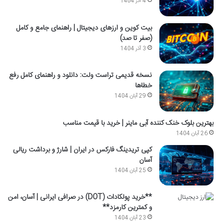
4 آذر 1404
بیت کوین و ارزهای دیجیتال | راهنمای جامع و کامل
(صفر تا صد)
3 آذر 1404
نسخه قدیمی تراست ولت: دانلود و راهنمای کامل رفع
خطاها
29 آبان 1404
بهترین بلوک خنک کننده آبی ماینر | خرید با قیمت مناسب
26 آبان 1404
کپی تریدینگ فارکس در ایران | شارژ و برداشت ریالی
آسان
25 آبان 1404
**خرید پولکادات (DOT) در صرافی ایرانی | آسان، امن
و کمترین کارمزد**
23 آبان 1404