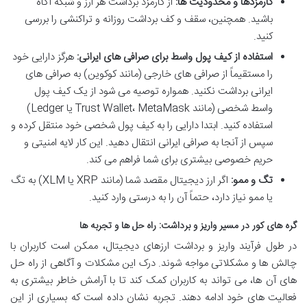
کارمزدها و محدودیت ها:
از کارمزد برداشت هر ارز و شبکه آگاه
باشید. همچنین، سقف و کف برداشت روزانه و تراکنشی را بررسی
کنید.
استفاده از کیف پول واسط برای صرافی های ایرانی:
هرگز دارایی خود
را مستقیماً از صرافی های خارجی (مانند کوکوین) به صرافی های
ایرانی برداشت نکنید. همواره توصیه می شود از یک کیف پول
واسط شخصی (مانند Trust Wallet، MetaMask یا Ledger)
استفاده کنید. ابتدا دارایی را به کیف پول شخصی خود منتقل کرده و
سپس از آنجا به صرافی ایرانی انتقال دهید. این کار لایه امنیتی و
حریم خصوصی بیشتری برای شما فراهم می کند.
تگ و ممو:
اگر ارز دیجیتال مقصد شما (مانند XRP یا XLM) به تگ
یا ممو نیاز دارد، حتماً آن را به درستی وارد کنید.
گره های کور در مسیر واریز و برداشت: راه حل ها و تجربه ها
در طول فرآیند واریز و برداشت ارزهای دیجیتال، ممکن است کاربران با
چالش ها و مشکلاتی مواجه شوند. درک این مشکلات و آگاهی از راه حل
های آن ها، می تواند به کاربران کمک کند تا با آرامش خاطر بیشتری به
فعالیت های خود ادامه دهند. تجربه نشان داده است که بسیاری از این