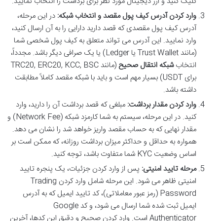
کلیک کنید و ارز دیجیتال مورد نظر برای برداشت را انتخاب نمایید.
وارد کردن آدرس کیف پول مقصد و انتخاب شبکه:
در این مرحله،
آدرس کیف پول مقصدی که قصد دارید دارایی را به آن ارسال کنید،
وارد نمایید. این آدرس می تواند متعلق به کیف پول شخصی شما
(مانند Trust Wallet یا Ledger) یا یک صرافی دیگر باشد. مجدداً،
انتخاب
شبکه انتقال صحیح
(مانند TRC20, ERC20, KCC, BSC
برای USDT) بسیار مهم است و باید با شبکه مقصد کاملاً مطابقت
داشته باشد.
وارد کردن مقدار برداشت:
مبلغی که قصد برداشت آن را دارید، وارد
کنید. در این مرحله، سیستم به شما کارمزد شبکه (Network Fee) و
مقدار نهایی که به حساب مقصد واریز خواهد شد را نشان می دهد.
همواره به حداقل و حداکثر میزان برداشت روزانه، که ممکن است بر
اساس وضعیت KYC شما متفاوت باشد، توجه کنید.
مرحله تایید امنیتی:
پس از وارد کردن جزئیات، یک پنجره تایید
امنیتی ظاهر می شود. این مرحله شامل وارد کردن Trading
Password (رمز عبور معاملاتی)، کد تایید ایمیل که به آدرس
ایمیل ثبت شده شما ارسال می شود، و کد Google
Authenticator است. وارد کردن صحیح و دقیق این کدها، آخرین