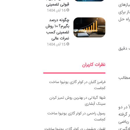
قبولی تضمینی
 گیرید. نیازهای
16 آبان 1404
ز برای
راه حل
چگونه درصد
بگیرم؟ ۱۰ روش
تضمینی کسب
نمرات عالی
15 آبان 1404
ا در انتخاب دقیق
نظرات کاربران
 مطالب
فرامرز گلبان
در
کولر گازی یونیوا ساخت
کجاست
شهلا گیلانی
در
بهترین روش تمیز کردن
سینک آبشاری
 در دو
رسول راحمی
در
کولر گازی یونیوا ساخت
 گرفته
کجاست
 ریاضی
ادگیری
لقمان حشمتی
در
کولر گازی یونیوا ساخت