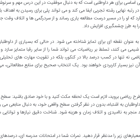
بهترین منابع ریاضی کنکور تجربی 1404، گامی اساسی برای هر داوطلبی است که به دنبال موفقیت در این درس مهم و س
رتبه نهایی رشته تجربی ایفا می کند و می تواند پلی برای رسیدن به اهداف بل
ارد که او را در مسیر درست مطالعه یاری رساند و از سردرگمی ها و اتلاف وقت ج
را به طرز چشمگیری افزایش داد.
ه عنوان نقطه ای برای تمایز شناخته می شود. در حالی که بسیاری از داوطلبا
 می کنند، تسلط بر ریاضیات می تواند شما را از سایر رقبا متمایز سازد و
یاضی نه تنها در کسب درصد بالا در کنکور، بلکه در تقویت مهارت های تحلیل
 نیز بسیار کاربردی خواهند بود. یک انتخاب صحیح برای منابع مطالعاتی، می
رح ریاضی بروید، لازم است یک لحظه مکث کنید و با خود صادق باشید: سطح 
لبان به اشتباه، بدون در نظر گرفتن سطح واقعی خود، به دنبال منابعی می ر
اند منجر به ناامیدی و اتلاف زمان و هزینه شود. شناخت دقیق نیازها و توانایی ه
ارهای زیر را مدنظر قرار دهید. نمرات شما در امتحانات مدرسه ای، درصدها