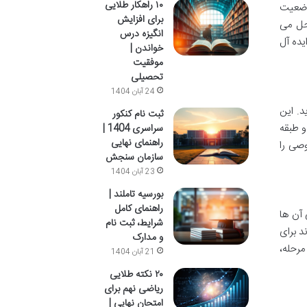
۱۰ راهکار طلایی
وضعیت
برای افزایش
 حل می
انگیزه درس
یده آل
خواندن |
موفقیت
تحصیلی
24 آبان 1404
د. این
ثبت نام کنکور
و طبقه
سراسری 1404 |
راهنمای نهایی
صی را
سازمان سنجش
23 آبان 1404
بورسیه تاملند |
راهنمای کامل
 نیاز اصلی آن ها
شرایط، ثبت نام
د برای
و مدارک
مرحله،
21 آبان 1404
۲۰ نکته طلایی
ریاضی نهم برای
امتحان نهایی |