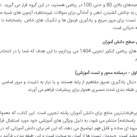
اگر تسلط خوبی بر مفاهیم دارید و به دنبال کسب درصدهای بالای 80 و حتی 100 در ریاضی هستید، در این گروه قرار می
به چالش کشیدن ذهن و آمادگی برای سوالات غیرمنتظره، آزمون های شبیه سا
و تست برای مرور سریع و یادآوری فرمول ها و تکنیک های خاص. پاسخنامه با 
ه حیاتی است.
در ادامه، به معرفی دقیق و مقایسه ای بهترین کتاب های ریاضی کنکور تجربی 1404 می پردازیم، با این هدف که شما ر
.
اول – درسنامه محور و تست آموزشی)
دنبال یادگیری عمیق مفاهیم از پایه هستند و یا نیاز به تثبیت و مرور اساسی
ی طبقه بندی شده، مسیری هموار برای پیشرفت فراهم می آورند.
طرفدارترین منابع برای دانش آموزان رشته تجربی است. این کتاب، که معمولاً
اسخنامه) منتشر می شود، به دلیل ویژگی های آموزشی خود مورد استقبال قرار
وه ای ساده و قابل فهم توضیح می دهد، که این امر برای دانش آموزانی که در
ار مفید است. چیدمان تست ها از آسان به سخت است و این طبقه بندی، فرآیند ی