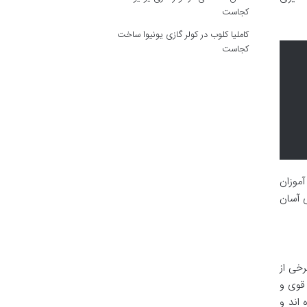
کجاست
کاملیا کلوب
در
کولر گازی یونیوا ساخت
کجاست
موزان
ی آسان
خی از
 قوی و
اند و