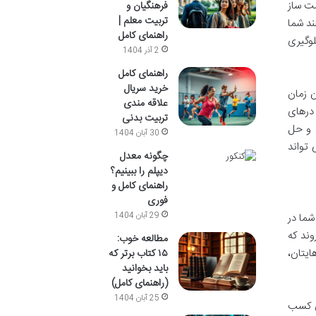
رنوشت ساز
فرهنگیان و
تربیت معلم |
ند شما
راهنمای کامل
لوگیری
2 آذر 1404
راهنمای کامل
خرید سریال
ن زمان
علاقه مندی
 درهای
تربیت بدنی
ی و حل
30 آبان 1404
 تواند
چگونه معدل
دیپلم را ببینیم؟
راهنمای کامل و
فوری
29 آبان 1404
شما در
وند که
مطالعه خوب:
ایتان،
۱۵ کتاب برتر که
باید بخوانید
(راهنمای کامل)
25 آبان 1404
ی کسب