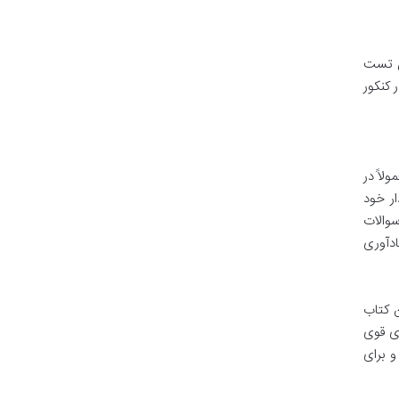
ل تست
 کنکور
ولاً در
ر خود
سوالات
ادآوری
رصد 100 در ریاضی است. این کتاب
 ی قوی
و برای