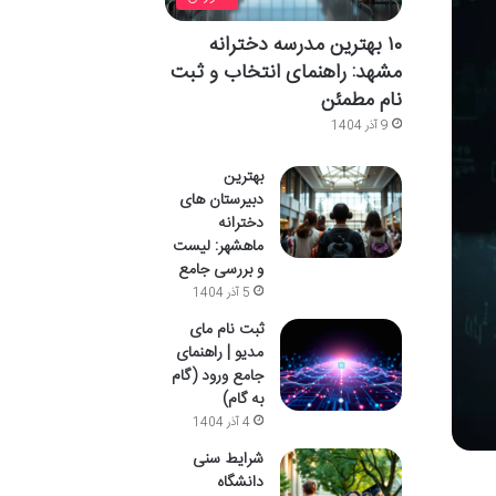
۱۰ بهترین مدرسه دخترانه
مشهد: راهنمای انتخاب و ثبت
نام مطمئن
9 آذر 1404
بهترین
دبیرستان های
دخترانه
ماهشهر: لیست
و بررسی جامع
5 آذر 1404
ثبت نام مای
مدیو | راهنمای
جامع ورود (گام
به گام)
4 آذر 1404
شرایط سنی
دانشگاه