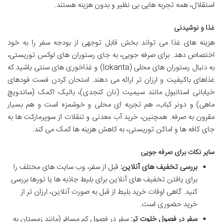
استقلال، همه تجربه هایی بی نظیر و بدون هزینه هستند.
غذا و نوشیدنی
هزینه های غذا می تواند بخش قابل توجهی از بودجه سفر را به خود
اختصاص دهد. برای صرفه جویی، به جای رستوران های لوکس توریستی،
به دنبال رستوران های محلی (lokanta) و غذاخوری های سنتی باشید که
غذاهای باکیفیت و ارزان تر ارائه می دهند. امتحان کردن فست فودهای
خیابانی استانبول مانند سیمیت (نان کنجدی)، بالیک اکمک (ساندویچ
ماهی) و دونر کباب، هم تجربه ای محلی و خوشمزه است و هم بسیار
مقرون به صرفه. همچنین، خرید آب معدنی و تنقلات از سوپرمارکت ها به
جای کافه ها و اماکن توریستی، به کاهش هزینه ها کمک می کند.
سایر نکات برای صرفه جویی
بررسی تخفیف های آنلاین:
قبل از سفر، وب سایت های مختلف را
برای یافتن تخفیف های آنلاین برای بلیط جاذبه ها یا تورها بررسی
کنید. گاهی اوقات خرید بلیط از قبل به صورت آنلاین، ارزان تر از
خرید حضوری است.
سفر در فصول خلوت تر:
سفر در فصول کم مسافر (مانند زمستان به