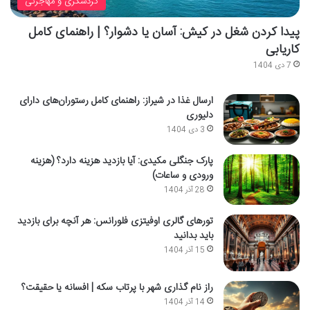
گردشگری و مهاجرتی
پیدا کردن شغل در کیش: آسان یا دشوار؟ | راهنمای کامل
کاریابی
7 دی 1404
ارسال غذا در شیراز: راهنمای کامل رستوران‌های دارای
دلیوری
3 دی 1404
پارک جنگلی مکیدی: آیا بازدید هزینه دارد؟ (هزینه
ورودی و ساعات)
28 آذر 1404
تورهای گالری اوفیتزی فلورانس: هر آنچه برای بازدید
باید بدانید
15 آذر 1404
راز نام گذاری شهر با پرتاب سکه | افسانه یا حقیقت؟
14 آذر 1404