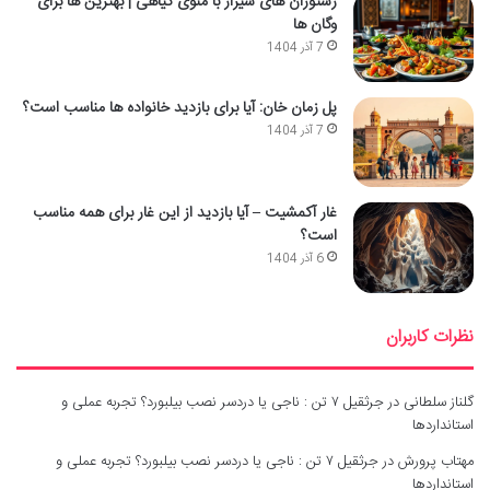
رستوران های شیراز با منوی گیاهی | بهترین ها برای
وگان ها
7 آذر 1404
پل زمان خان: آیا برای بازدید خانواده ها مناسب است؟
7 آذر 1404
غار آکمشیت – آیا بازدید از این غار برای همه مناسب
است؟
6 آذر 1404
نظرات کاربران
گلناز سلطانی
در
جرثقیل ۷ تن : ناجی یا دردسر نصب بیلبورد؟ تجربه عملی و
استانداردها
مهتاب پرورش
در
جرثقیل ۷ تن : ناجی یا دردسر نصب بیلبورد؟ تجربه عملی و
استانداردها