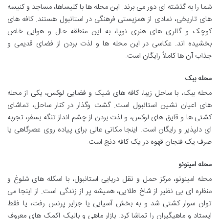
شما را به گذشته ای دور می برند. این محله ها با کلیساها، مساجد و کنیسه
های تاریخی، نمادی از همزیستی فرهنگی در استانبول هستند. کافه های
کوچک و گالری های هنری نوپا، به این منطقه حال و هوایی خاص
بخشیده اند. عکاسی در این محله ها و لذت بردن از فضای قدیمی و
جذاب آن ها کاملاً رایگان است.
محله ببک
محله ببک، با ساحل زیبا، کافه های شیک و فضایی لوکس، یکی از محله
های اعیان نشین استانبول است. گشت وگذار در کنار ساحل، تماشای
کشتی ها و قایق های لوکس، و لذت بردن از چشم انداز تنگه بسفر، تجربه
ای دلپذیر و رایگان است. اینجا مکانی عالی برای پیاده روی عصرگاهی یا
صرف یک فنجان قهوه در یک کافه دنج است.
محله امینونو
محله امینونو، مرکز حمل و نقل دریایی استانبول، با اسکله های شلوغ و
منظره ای بی نظیر از شاخ طلایی، همیشه پر از زندگی است. از اینجا می
توان سوار کشتی شد و به بخش آسیایی یا جزایر پرنس رفت، یا فقط
ایستاد و ماهیگیران را تماشا کرد. بازار ماهی و بالیک اکمک های معروف