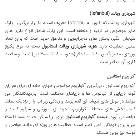
شهربازی ویالند (Isfanbul)
شهربازی ویالند، که اکنون به Isfanbul معروف است، یکی از بزرگترین پارک
های موضوعی در ترکیه و منطقه است. این پارک شامل انواع بازی های
هیجان انگیز، بخش های ماجراجویی و مناطق خرید است که برای تمام
سنین جذابیت دارد.
هزینه شهربازی ویالند استانبول
بسته به نوع پکیج
ورودی، معمولاً بین ۶۰ تا ۱۰۰ دلار (حدود ۱۸۰۰ تا ۳۰۰۰ لیر) است و ساعات
کاری آن متغیر است.
آکواریوم استانبول
آکواریوم استانبول، بزرگترین آکواریوم موضوعی جهان، خانه ای برای هزاران
گونه دریایی از اقیانوس ها و دریاهای مختلف است. بازدیدکنندگان می
توانند در تونل های شیشه ای قدم بزنند و زندگی زیر آب را از نزدیک تماشا
کنند. بخش های مختلف آکواریوم، تجربه ای آموزشی و سرگرم کننده را
فراهم می آورد.
قیمت آکواریوم استانبول
برای بزرگسالان حدود ۱۰۰۰ تا ۱۲۰۰
لیر و برای کودکان کمی کمتر است. فعالیت های ویژه ای مانند غواصی با
کوسه نیز پولی هستند.