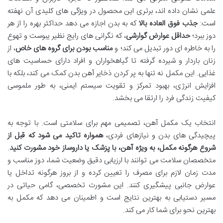
علمی نشان داده اند، برتری این محصول در ویژگی های کلیدی آن نهفته
است:
جذب فوق العاده بالا
که به بدن اجازه می دهد حداکثر بهره را از هر
دوز ببرد؛
حداقل عوارض گوارشی
، که نگرانی های رایج نظیر یبوست و تهوع
را به خاطره ای دور تبدیل می کند؛ و
مناسب بودن برای گروه های خاص
، از
زنان باردار و شیرده گرفته تا گیاهخواران و افراد دارای حساسیت های
غذایی. این مکمل نه تنها به پر کردن ذخایر آهن بدن کمک می کند، بلکه با
افزایش انرژی، بهبود تمرکز و تقویت سیستم ایمنی، به طور ملموسی
کیفیت زندگی فرد را ارتقا می بخشد.
انتخاب یک مکمل آهن، تصمیمی مهم برای سلامتی است. با توجه به
پیچیدگی های بدن و نیازهای فردی،
همواره تاکید می شود که قبل از
شروع هرگونه مکمل، به ویژه آهن، با پزشک یا داروساز خود مشورت کنید
.
متخصصان سلامت می توانند با ارزیابی دقیق وضعیت شما، دوز مناسب و
مدت زمان لازم برای مصرف را تعیین کرده و از بروز هرگونه تداخل یا
عوارض جانبی پیشگیری کنند. این مشورت تخصصی، گامی حیاتی در
مسیر دستیابی به بهترین نتایج است و اطمینان می دهد که مکمل به
بهترین نحو برای شما کار می کند.