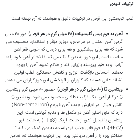
ترکیبات کلیدی
قلب اثربخشی این قرص در ترکیبات دقیق و هوشمندانه آن نهفته است:
آهن به فرم بیس گلیسینات (۲۸ میلی گرم در هر قرص):
دوز ۲۸ میلی
گرمی آهن المنتال در هر قرص، دوزی مؤثر و استاندارد محسوب می
شود که هم برای پیشگیری و هم برای درمان کم خونی فقر آهن
مناسب است. این دوز، به بدن کمک می کند تا ذخایر آهن خود را به
آرامی و به طور پیوسته بازیابی کند و علائم کمبود آهن را بهبود
بخشد. احساس بازگشت انرژی و کاهش خستگی، اغلب اولین
نشانه هایی هستند که کاربران از اثربخشی این دوز گزارش می دهند.
ویتامین C (۸۰ میلی گرم در هر قرص):
حضور ۸۰ میلی گرم ویتامین
C در کنار آهن، یک ترکیب طلایی محسوب می شود. ویتامین C
نقش حیاتی در افزایش جذب آهن غیرهم (Non-heme Iron)
دارد که منبع اصلی آهن در مکمل ها و منابع گیاهی است. این
ویتامین با تبدیل آهن از حالت فریک (Fe3+) به حالت فرو
(Fe2+)، که فرم قابل جذب تری است، به بدن کمک می کند تا
حداکثر بهره را از آهن دریافتی ببرد. این ترکیب هوشمندانه، ضامن