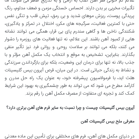
علائم کم خونی فقر آهن اغلب به آرامی و به تدریج ظاهر می شوند، اما
تأثیرات مخربی بر بدن دارند. احساس خستگی مزمن و ضعف مداوم، رنگ
پریدگی پوست، ریزش موهای شدید و بی رمق، تپش قلب و تنگی نفس
حتی با کمترین فعالیت، سرگیجه های مکرر، اختلال در تمرکز و یادگیری،
شکنندگی ناخن ها و گاهی سندرم پای بی قرار، همگی می توانند نشانه
هایی از کمبود آهن باشند. این علائم، نه تنها فعالیت های روزمره را دشوار
می کنند، بلکه می توانند بر سلامت روحی و روانی فرد نیز تأثیر منفی
بگذارند. بنابراین، تشخیص به موقع و انتخاب یک مکمل آهن مؤثر و با
جذب بالا، نه تنها برای درمان این وضعیت، بلکه برای بازگرداندن سرزندگی
و نشاط به زندگی حیاتی است. در این میان، قرص آیرون بیس گلیسینات
هلث اید، با فرمولاسیون پیشرفته خود، به عنوان یک راه حل مدرن و
کارآمد مطرح می شود که می تواند به طور چشمگیری به بهبود این شرایط
کمک کند و تجربه ای متفاوت از مصرف مکمل آهن را رقم بزند.
آیرون بیس گلیسینات چیست و چرا نسبت به سایر فرم های آهن برتری دارد؟
معرفی ملح بیس گلیسینات آهن
در دنیای مکمل های آهن، فرم های مختلفی برای تأمین این ماده معدنی