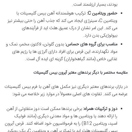
بودند، بسیار ارزشمند است.
حضور ویتامین C:
ترکیب هوشمندانه آهن بیس گلیسینات با
ویتامین C، سینرژی ایجاد می کند که جذب آهن را حتی بیشتر نیز
می کند. این امر نشان از درک عمیق هلث اید از فرآیندهای
بیولوژیکی بدن دارد.
مناسب برای گروه های حساس:
بدون گلوتن، لاکتوز، مخمر، نمک و
مواد نگهدارنده، این قرص برای افراد دارای آلرژی ها یا رژیم های
غذایی خاص (مانند گیاهخواران) گزینه ای ایده آل است.
مقایسه مختصر با دیگر برندهای معتبر آیرون بیس گلیسینات
در بازار، برندهای معتبر دیگری نیز مکمل های آهن با فرم بیس گلیسینات
عرضه می کنند. تفاوت های اصلی معمولاً در موارد زیر خلاصه می شود:
دوز و ترکیبات همراه:
برخی برندها ممکن است دوز متفاوتی از آهن
را ارائه دهند یا ویتامین ها و مواد معدنی دیگری (مانند فولیک
اسید، ویتامین B12) را به فرمولاسیون خود اضافه کنند. قرص آیرون
بیس گلیسینات هلث اید با تمرکز بر آهن و ویتامین C، یک رویکرد