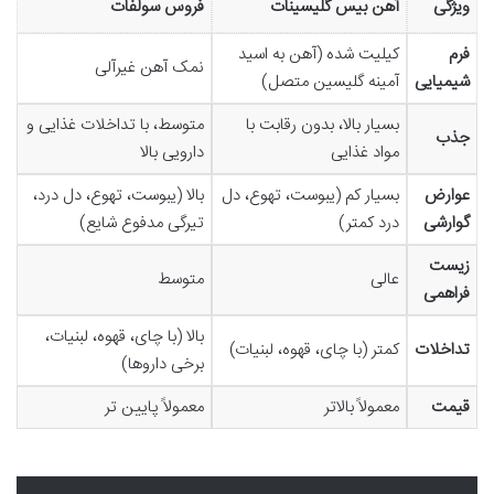
ویژگی
آهن بیس گلیسینات
فروس سولفات
فرم
کیلیت شده (آهن به اسید
نمک آهن غیرآلی
شیمیایی
آمینه گلیسین متصل)
بسیار بالا، بدون رقابت با
متوسط، با تداخلات غذایی و
جذب
مواد غذایی
دارویی بالا
عوارض
بسیار کم (یبوست، تهوع، دل
بالا (یبوست، تهوع، دل درد،
گوارشی
درد کمتر)
تیرگی مدفوع شایع)
زیست
عالی
متوسط
فراهمی
بالا (با چای، قهوه، لبنیات،
تداخلات
کمتر (با چای، قهوه، لبنیات)
برخی داروها)
قیمت
معمولاً بالاتر
معمولاً پایین تر