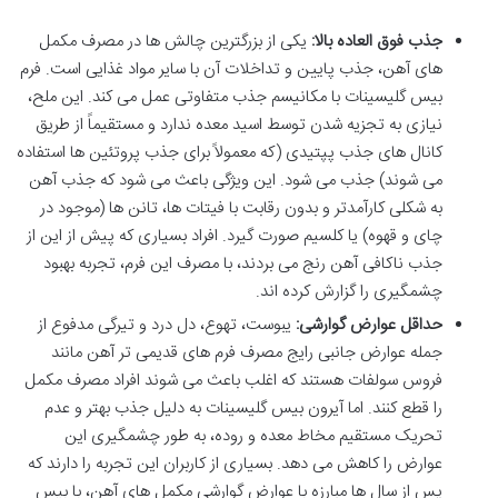
جذب فوق العاده بالا:
یکی از بزرگترین چالش ها در مصرف مکمل
های آهن، جذب پایین و تداخلات آن با سایر مواد غذایی است. فرم
بیس گلیسینات با مکانیسم جذب متفاوتی عمل می کند. این ملح،
نیازی به تجزیه شدن توسط اسید معده ندارد و مستقیماً از طریق
کانال های جذب پپتیدی (که معمولاً برای جذب پروتئین ها استفاده
می شوند) جذب می شود. این ویژگی باعث می شود که جذب آهن
به شکلی کارآمدتر و بدون رقابت با فیتات ها، تانن ها (موجود در
چای و قهوه) یا کلسیم صورت گیرد. افراد بسیاری که پیش از این از
جذب ناکافی آهن رنج می بردند، با مصرف این فرم، تجربه بهبود
چشمگیری را گزارش کرده اند.
حداقل عوارض گوارشی:
یبوست، تهوع، دل درد و تیرگی مدفوع از
جمله عوارض جانبی رایج مصرف فرم های قدیمی تر آهن مانند
فروس سولفات هستند که اغلب باعث می شوند افراد مصرف مکمل
را قطع کنند. اما آیرون بیس گلیسینات به دلیل جذب بهتر و عدم
تحریک مستقیم مخاط معده و روده، به طور چشمگیری این
عوارض را کاهش می دهد. بسیاری از کاربران این تجربه را دارند که
پس از سال ها مبارزه با عوارض گوارشی مکمل های آهن، با بیس