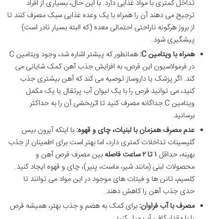
تداخل کمتری با مواد غذایی دارد. با این حال، بسیاری از افراد
ترجیح می دهند آن را همراه با یک وعده غذایی سبک مصرف کنند تا
از بروز هرگونه ناراحتی احتمالی معده (که البته بسیار نادر است)
پیشگیری شود.
همراه با ویتامین C:
همانطور که پیشتر اشاره شد، وجود ویتامین C
در فرمولاسیون این قرص، به افزایش جذب آهن کمک شایانی می
کند. اگر پزشک یا داروساز توصیه می کند که آهن بیشتری جذب
کنید، می توانید قرص را با یک لیوان آب پرتقال یا یک مکمل
ویتامین C جداگانه مصرف کنید تا اثربخشی آن را به حداکثر
برسانید.
عدم مصرف همزمان با لبنیات، چای و قهوه:
با اینکه آیرون بیس
گلیسینات تداخلات کمتری دارد، اما بهتر است برای اطمینان از جذب
بهینه، حداقل
۱ تا ۲ ساعت فاصله
بین مصرف قرص آهن و
محصولات لبنی (مانند شیر، ماست، پنیر)، چای و قهوه ایجاد کنید.
کلسیم، تانن ها و فیتات های موجود در این مواد می توانند تا
حدی جذب آهن را کاهش دهند.
مصرف با آب فراوان:
برای کمک به هضم و جذب بهتر، همیشه قرص
را با مقدار کافی آب میل کنید.